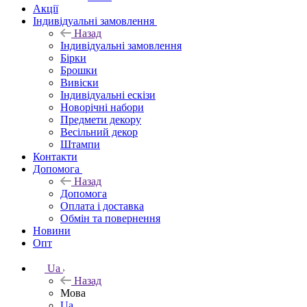
Акції
Індивідуальні замовлення
Назад
Індивідуальні замовлення
Бірки
Брошки
Вивіски
Індивідуальні ескізи
Новорічні набори
Предмети декору
Весільний декор
Штампи
Контакти
Допомога
Назад
Допомога
Оплата і доставка
Обмін та повернення
Новини
Опт
Ua
Назад
Мова
Ua