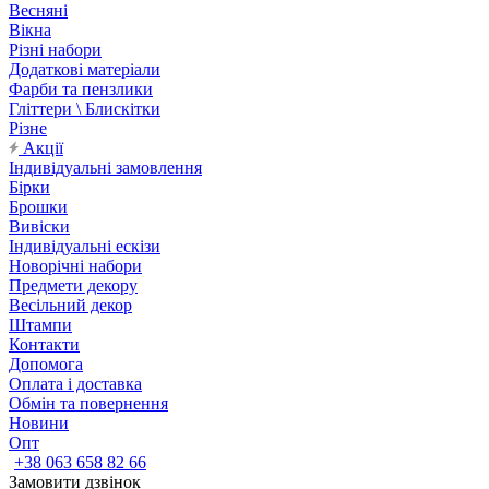
Весняні
Вікна
Різні набори
Додаткові матеріали
Фарби та пензлики
Гліттери \ Блискітки
Різне
Акції
Індивідуальні замовлення
Бірки
Брошки
Вивіски
Індивідуальні ескізи
Новорічні набори
Предмети декору
Весільний декор
Штампи
Контакти
Допомога
Оплата і доставка
Обмін та повернення
Новини
Опт
+38 063 658 82 66
Замовити дзвінок