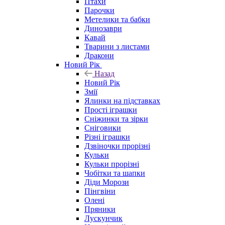
Птахи
Парочки
Метелики та бабки
Динозаври
Кавай
Тварини з листами
Дракони
Новий Рік
Назад
Новий Рік
Змії
Ялинки на підставках
Прості іграшки
Сніжинки та зірки
Сніговики
Різні іграшки
Дзвіночки прорізні
Кульки
Кульки прорізні
Чобітки та шапки
Діди Морози
Пінгвіни
Олені
Пряники
Лускунчик