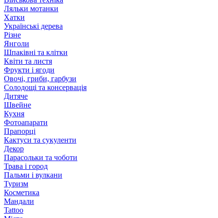
Ляльки мотанки
Хатки
Українські дерева
Різне
Янголи
Шпаківні та клітки
Квіти та листя
Фрукти і ягоди
Овочі, гриби, гарбузи
Солодощі та консервація
Дитяче
Швейне
Кухня
Фотоапарати
Прапорці
Кактуси та сукуленти
Декор
Парасольки та чоботи
Трава і город
Пальми і вулкани
Туризм
Косметика
Мандали
Tattoo