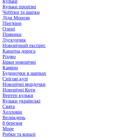
Кульки
Кульки прорізні
Чобітки та шапки
Діди Морози
Пінгвіни
Олені
Пряники
Лускунчик
Новорічний експрес
Канатна дорога
Різдво
Бірки новорічні
Каміни
Будиночки в шапках
Снігові кулі
Новорічні мордочки
Новорічні Коти
Вертеп кульки
Кульки українські
Свята
Хелловін
Великдень
8 березня
Море
Рибки та коралі