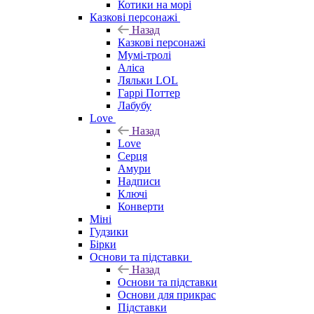
Котики на морі
Казкові персонажі
Назад
Казкові персонажі
Мумі-тролі
Аліса
Ляльки LOL
Гаррі Поттер
Лабубу
Love
Назад
Love
Серця
Амури
Надписи
Ключі
Конверти
Міні
Гудзики
Бірки
Основи та підставки
Назад
Основи та підставки
Основи для прикрас
Підставки