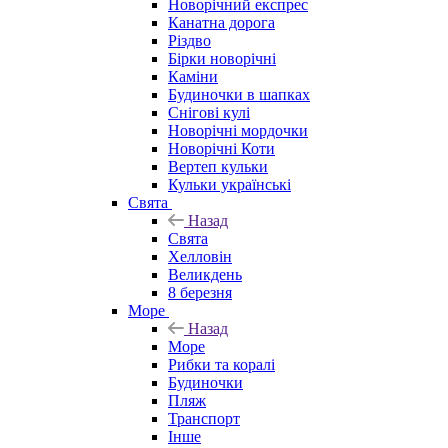
Новорічний експрес
Канатна дорога
Різдво
Бірки новорічні
Каміни
Будиночки в шапках
Снігові кулі
Новорічні мордочки
Новорічні Коти
Вертеп кульки
Кульки українські
Свята
Назад
Свята
Хелловін
Великдень
8 березня
Море
Назад
Море
Рибки та коралі
Будиночки
Пляж
Транспорт
Інше