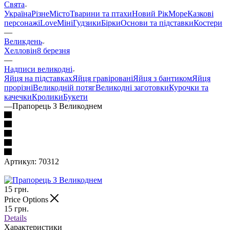
Свята
Україна
Різне
Місто
Тварини та птахи
Новий Рік
Море
Казкові
персонажі
Love
Міні
Гудзики
Бірки
Основи та підставки
Костери
—
Великдень
Хелловін
8 березня
—
Надписи великодні
Яйця на підставках
Яйця гравіровані
Яйця з бантиком
Яйця
прорізні
Великодній потяг
Великодні заготовки
Курочки та
качечки
Кролики
Букети
—
Прапорець З Великоднем
Артикул:
70312
15
грн.
Price Options
15
грн.
Details
Характеристики