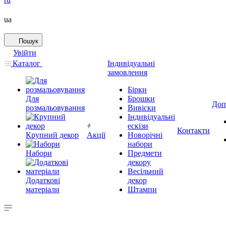
ua
Пошук
Увійти
Каталог
Індивідуальні
замовлення
Бірки
Для
Брошки
Доп
розмальовування
Вивіски
Індивідуальні
ескізи
Контакти
Крупний декор
Акції
Новорічні
набори
Набори
Предмети
декору
Весільний
Додаткові
декор
матеріали
Штампи