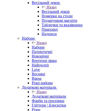
Весільний декор
Назад
Весільний декор
Номерки на столи
Подарункові магніти
Таблички та вказівники
Прапорці
Надписи
Набори
Назад
Набори
Патріотичні
Новорічні
Вертепні зірки
Halloween
Love
Весняні
Вікна
Різні набори
Додаткові матеріали
Назад
Додаткові матеріали
Фарби та пензлики
Гліттери \ Блискітки
Різне