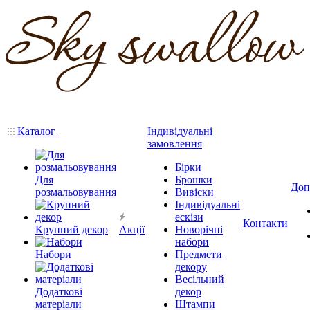
Каталог
Індивідуальні
замовлення
Бірки
Для
Брошки
Доп
розмальовування
Вивіски
Індивідуальні
ескізи
Контакти
Крупний декор
Акції
Новорічні
набори
Набори
Предмети
декору
Весільний
Додаткові
декор
матеріали
Штампи