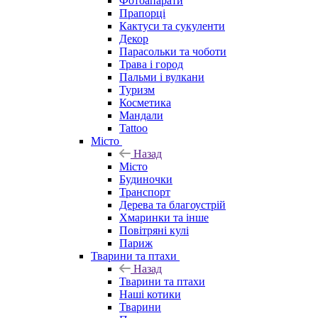
Фотоапарати
Прапорці
Кактуси та сукуленти
Декор
Парасольки та чоботи
Трава і город
Пальми і вулкани
Туризм
Косметика
Мандали
Tattoo
Місто
Назад
Місто
Будиночки
Транспорт
Дерева та благоустрій
Хмаринки та інше
Повітряні кулі
Париж
Тварини та птахи
Назад
Тварини та птахи
Наші котики
Тварини