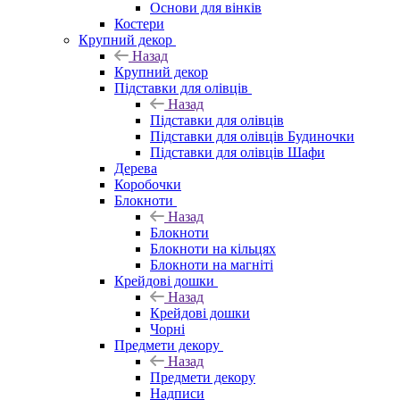
Основи для вінків
Костери
Крупний декор
Назад
Крупний декор
Підставки для олівців
Назад
Підставки для олівців
Підставки для олівців Будиночки
Підставки для олівців Шафи
Дерева
Коробочки
Блокноти
Назад
Блокноти
Блокноти на кільцях
Блокноти на магніті
Крейдові дошки
Назад
Крейдові дошки
Чорні
Предмети декору
Назад
Предмети декору
Надписи