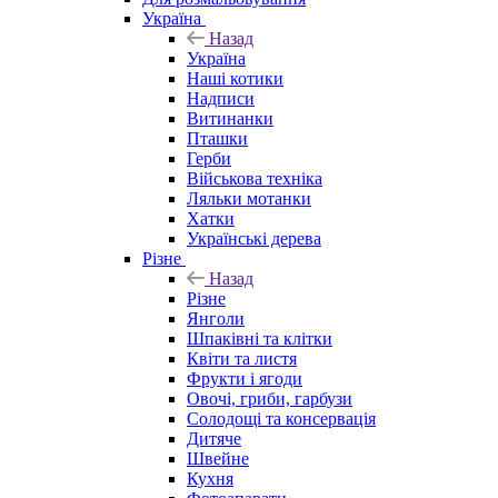
Україна
Назад
Україна
Наші котики
Надписи
Витинанки
Пташки
Герби
Військова техніка
Ляльки мотанки
Хатки
Українські дерева
Різне
Назад
Різне
Янголи
Шпаківні та клітки
Квіти та листя
Фрукти і ягоди
Овочі, гриби, гарбузи
Солодощі та консервація
Дитяче
Швейне
Кухня