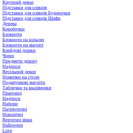
Крупний декор
Підставки для олівців
Підставки для олівців Будиночки
Підставки для олівців Шафи
Дерева
Коробочки
Блокноти
Блокноти на кільцях
Блокноти на магніті
Крейдові дошки
Чорні
Предмети декору
Надписи
Весільний декор
Номерки на столи
Подарункові магніти
Таблички та вказівники
Прапорці
Надписи
Набори
Патріотичні
Новорічні
Вертепні зірки
Halloween
Love