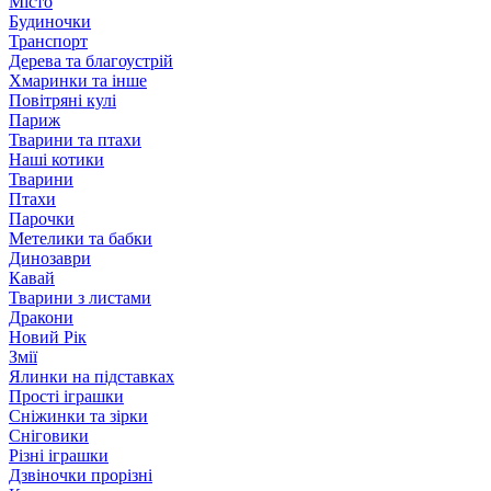
Місто
Будиночки
Транспорт
Дерева та благоустрій
Хмаринки та інше
Повітряні кулі
Париж
Тварини та птахи
Наші котики
Тварини
Птахи
Парочки
Метелики та бабки
Динозаври
Кавай
Тварини з листами
Дракони
Новий Рік
Змії
Ялинки на підставках
Прості іграшки
Сніжинки та зірки
Сніговики
Різні іграшки
Дзвіночки прорізні