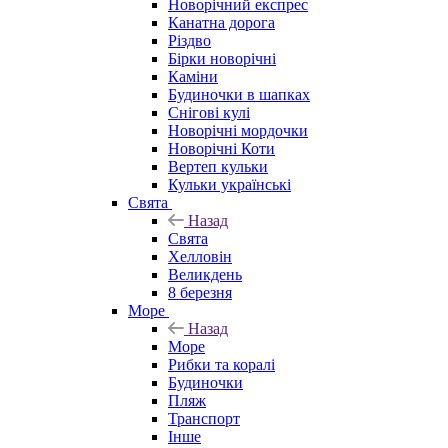
Новорічний експрес
Канатна дорога
Різдво
Бірки новорічні
Каміни
Будиночки в шапках
Снігові кулі
Новорічні мордочки
Новорічні Коти
Вертеп кульки
Кульки українські
Свята
Назад
Свята
Хелловін
Великдень
8 березня
Море
Назад
Море
Рибки та коралі
Будиночки
Пляж
Транспорт
Інше