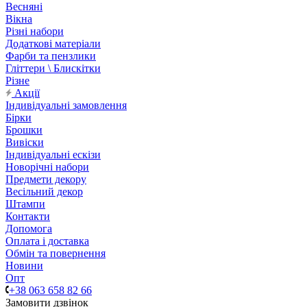
Весняні
Вікна
Різні набори
Додаткові матеріали
Фарби та пензлики
Гліттери \ Блискітки
Різне
Акції
Індивідуальні замовлення
Бірки
Брошки
Вивіски
Індивідуальні ескізи
Новорічні набори
Предмети декору
Весільний декор
Штампи
Контакти
Допомога
Оплата і доставка
Обмін та повернення
Новини
Опт
+38 063 658 82 66
Замовити дзвінок