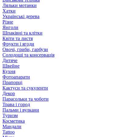
Ляльки мотанки
Хатки
Українські дерева
Різне
Янголи
Шпаківні та клітки
Квіти та листя
Фрукти і ягоди
Овочі, гриби, гарбузи
Солодощі та консервація
Дитяче
Швейне
Кухня
Фотоапарати
Прапорці
Кактуси та сукуленти
Декор
Парасольки та чоботи
Трава і город
Пальми і вулкани
Туризм
Косметика
Мандали
Tattoo