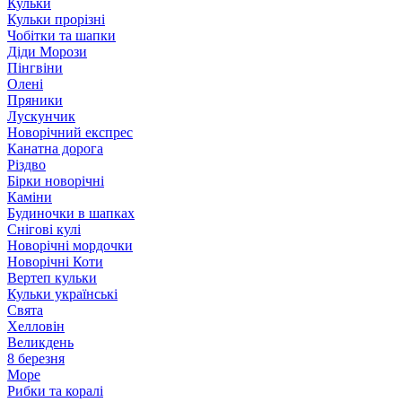
Кульки
Кульки прорізні
Чобітки та шапки
Діди Морози
Пінгвіни
Олені
Пряники
Лускунчик
Новорічний експрес
Канатна дорога
Різдво
Бірки новорічні
Каміни
Будиночки в шапках
Снігові кулі
Новорічні мордочки
Новорічні Коти
Вертеп кульки
Кульки українські
Свята
Хелловін
Великдень
8 березня
Море
Рибки та коралі