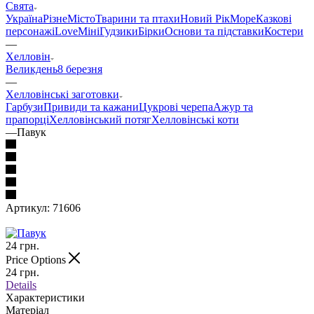
Свята
Україна
Різне
Місто
Тварини та птахи
Новий Рік
Море
Казкові
персонажі
Love
Міні
Гудзики
Бірки
Основи та підставки
Костери
—
Хелловін
Великдень
8 березня
—
Хелловінські заготовки
Гарбузи
Привиди та кажани
Цукрові черепа
Ажур та
прапорці
Хелловінський потяг
Хелловінські коти
—
Павук
Артикул:
71606
24
грн.
Price Options
24
грн.
Details
Характеристики
Матеріал