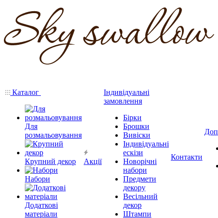
Каталог
Індивідуальні
замовлення
Бірки
Для
Брошки
Доп
розмальовування
Вивіски
Індивідуальні
ескізи
Контакти
Крупний декор
Акції
Новорічні
набори
Набори
Предмети
декору
Весільний
Додаткові
декор
матеріали
Штампи