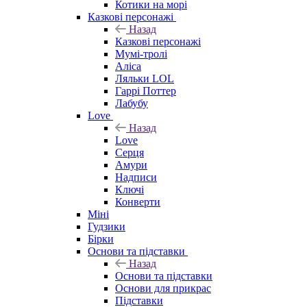
Котики на морі
Казкові персонажі
Назад
Казкові персонажі
Мумі-тролі
Аліса
Ляльки LOL
Гаррі Поттер
Лабубу
Love
Назад
Love
Серця
Амури
Надписи
Ключі
Конверти
Міні
Гудзики
Бірки
Основи та підставки
Назад
Основи та підставки
Основи для прикрас
Підставки