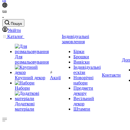
ua
Пошук
Увійти
Каталог
Індивідуальні
замовлення
Бірки
Для
Брошки
Доп
розмальовування
Вивіски
Індивідуальні
ескізи
Контакти
Крупний декор
Акції
Новорічні
набори
Набори
Предмети
декору
Весільний
Додаткові
декор
матеріали
Штампи