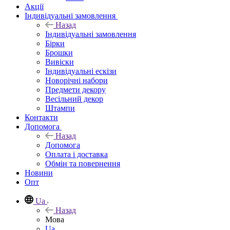
Акції
Індивідуальні замовлення
Назад
Індивідуальні замовлення
Бірки
Брошки
Вивіски
Індивідуальні ескізи
Новорічні набори
Предмети декору
Весільний декор
Штампи
Контакти
Допомога
Назад
Допомога
Оплата і доставка
Обмін та повернення
Новини
Опт
Ua
Назад
Мова
Ua