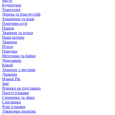
Місто
Будиночки
Транспорт
Дерева та благоустрій
Хмаринки та інше
Повітряні кулі
Париж
Тварини та птахи
Наші котики
Тварини
Птахи
Парочки
Метелики та бабки
Динозаври
Кавай
Тварини з листами
Дракони
Новий Рік
Змії
Ялинки на підставках
Прості іграшки
Сніжинки та зірки
Сніговики
Різні іграшки
Дзвіночки прорізні