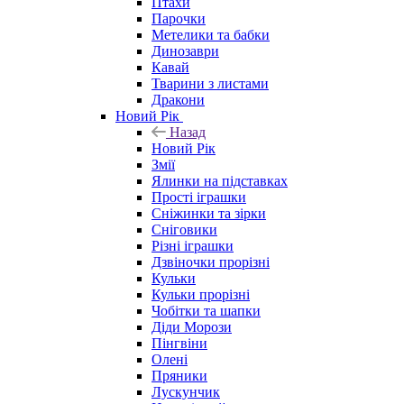
Птахи
Парочки
Метелики та бабки
Динозаври
Кавай
Тварини з листами
Дракони
Новий Рік
Назад
Новий Рік
Змії
Ялинки на підставках
Прості іграшки
Сніжинки та зірки
Сніговики
Різні іграшки
Дзвіночки прорізні
Кульки
Кульки прорізні
Чобітки та шапки
Діди Морози
Пінгвіни
Олені
Пряники
Лускунчик