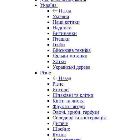
Україна
Назад
Україна
Наші котики
Надписи
Витинанки
Пташки
Герби
Військова техніка
Ляльки мотанки
Хатки
Українські дерева
Різне
Назад
Різне
Янголи
Шпаківні та клітки
Квіти та листя
Фрукти і ягоди
Овочі, гриби, гарбузи
Солодощі та консервація
Дитяче
Швейне
Кухня