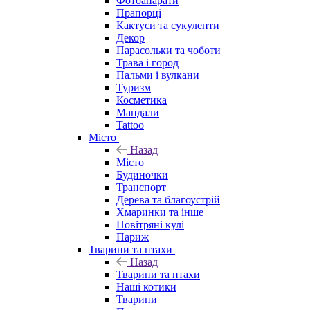
Фотоапарати
Прапорці
Кактуси та сукуленти
Декор
Парасольки та чоботи
Трава і город
Пальми і вулкани
Туризм
Косметика
Мандали
Tattoo
Місто
Назад
Місто
Будиночки
Транспорт
Дерева та благоустрій
Хмаринки та інше
Повітряні кулі
Париж
Тварини та птахи
Назад
Тварини та птахи
Наші котики
Тварини