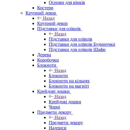
Основи для вінків
Костери
Крупний декор
Назад
Крупний декор
Підставки для олівців
Назад
Підставки для олівців
Підставки для олівців Будиночки
Підставки для олівців Шафи
Дерева
Коробочки
Блокноти
Назад
Блокноти
Блокноти на кільцях
Блокноти на магніті
Крейдові дошки
Назад
Крейдові дошки
Чорні
Предмети декору
Назад
Предмети декору
Надписи