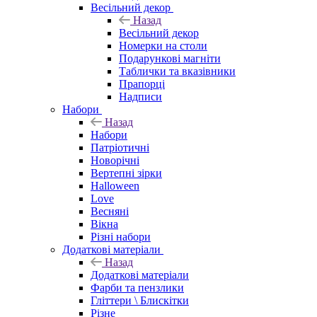
Весільний декор
Назад
Весільний декор
Номерки на столи
Подарункові магніти
Таблички та вказівники
Прапорці
Надписи
Набори
Назад
Набори
Патріотичні
Новорічні
Вертепні зірки
Halloween
Love
Весняні
Вікна
Різні набори
Додаткові матеріали
Назад
Додаткові матеріали
Фарби та пензлики
Гліттери \ Блискітки
Різне