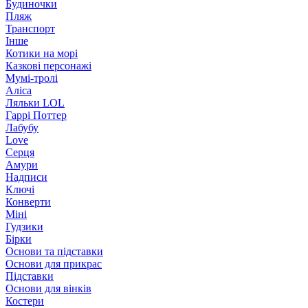
Будиночки
Пляж
Транспорт
Інше
Котики на морі
Казкові персонажі
Мумі-тролі
Аліса
Ляльки LOL
Гаррі Поттер
Лабубу
Love
Серця
Амури
Надписи
Ключі
Конверти
Міні
Гудзики
Бірки
Основи та підставки
Основи для прикрас
Підставки
Основи для вінків
Костери