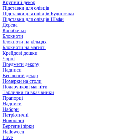
Крупний декор
Підставки для олівців
Підставки для олівців Будиночки
Підставки для олівців Шафи
Дерева
Коробочки
Блокноти
Блокноти на кільцях
Блокноти на магніті
Крейдові дошки
Чорні
Предмети декору
Надписи
Весільний декор
Номерки на столи
Подарункові магніти
Таблички та вказівники
Прапорці
Надписи
Набори
Патріотичні
Новорічні
Вертепні зірки
Halloween
Love