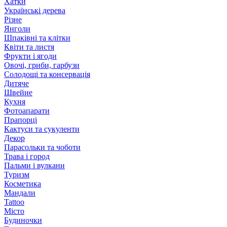
Хатки
Українські дерева
Різне
Янголи
Шпаківні та клітки
Квіти та листя
Фрукти і ягоди
Овочі, гриби, гарбузи
Солодощі та консервація
Дитяче
Швейне
Кухня
Фотоапарати
Прапорці
Кактуси та сукуленти
Декор
Парасольки та чоботи
Трава і город
Пальми і вулкани
Туризм
Косметика
Мандали
Tattoo
Місто
Будиночки