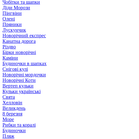
Чобітки та шапки
Діди Морози
Пінгвіни
Олені
Пряники
Лускунчик
Новорічний експрес
Канатна дорога
Різдво
Бірки новорічні
Каміни
Будиночки в шапках
Снігові кулі
Новорічні мордочки
Новорічні Коти
Вертеп кульки
Кульки українські
Свята
Хелловін
Великдень
8 березня
Море
Рибки та коралі
Будиночки
Пляж