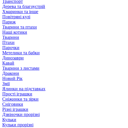
Транспорт
Дерева та благоустрій
Хмаринки та інше
Повітряні кулі
Париж
Тварини та птахи
Наші котики
Тварини
Птахи
Парочки
Метелики та бабки
Динозаври
Кавай
Тварини з листами
Дракони
Новий Рік
Змії
Ялинки на підставках
Прості іграшки
Сніжинки та зірки
Сніговики
Різні іграшки
Дзвіночки прорізні
Кульки
Кульки прорізні