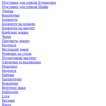
Підставки для олівців Будиночки
Підставки для олівців Шафи
Дерева
Коробочки
Блокноти
Блокноти на кільцях
Блокноти на магніті
Крейдові дошки
Чорні
Предмети декору
Надписи
Весільний декор
Номерки на столи
Подарункові магніти
Таблички та вказівники
Прапорці
Надписи
Набори
Патріотичні
Новорічні
Вертепні зірки
Halloween
Love
Весняні
Вікна