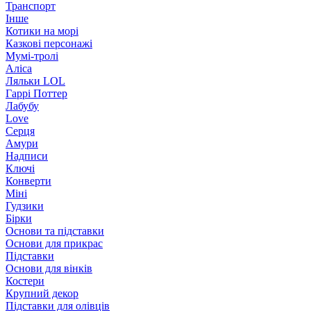
Транспорт
Інше
Котики на морі
Казкові персонажі
Мумі-тролі
Аліса
Ляльки LOL
Гаррі Поттер
Лабубу
Love
Серця
Амури
Надписи
Ключі
Конверти
Міні
Гудзики
Бірки
Основи та підставки
Основи для прикрас
Підставки
Основи для вінків
Костери
Крупний декор
Підставки для олівців