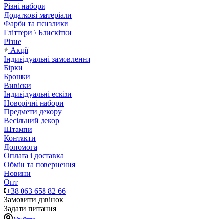
Різні набори
Додаткові матеріали
Фарби та пензлики
Гліттери \ Блискітки
Різне
Акції
Індивідуальні замовлення
Бірки
Брошки
Вивіски
Індивідуальні ескізи
Новорічні набори
Предмети декору
Весільний декор
Штампи
Контакти
Допомога
Оплата і доставка
Обмін та повернення
Новини
Опт
+38 063 658 82 66
Замовити дзвінок
Задати питання