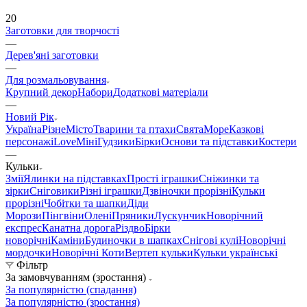
20
Заготовки для творчості
—
Дерев'яні заготовки
—
Для розмальовування
Крупний декор
Набори
Додаткові матеріали
—
Новий Рік
Україна
Різне
Місто
Тварини та птахи
Свята
Море
Казкові
персонажі
Love
Міні
Гудзики
Бірки
Основи та підставки
Костери
—
Кульки
Змії
Ялинки на підставках
Прості іграшки
Сніжинки та
зірки
Сніговики
Різні іграшки
Дзвіночки прорізні
Кульки
прорізні
Чобітки та шапки
Діди
Морози
Пінгвіни
Олені
Пряники
Лускунчик
Новорічний
експрес
Канатна дорога
Різдво
Бірки
новорічні
Каміни
Будиночки в шапках
Снігові кулі
Новорічні
мордочки
Новорічні Коти
Вертеп кульки
Кульки українські
Фільтр
За замовчуванням (зростання)
За популярністю (спадання)
За популярністю (зростання)