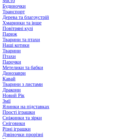
Місто
Будиночки
Транспорт
Дерева та благоустрій
Хмаринки та інше
Повітряні кулі
Париж
Тварини та птахи
Наші котики
Тварини
Птахи
Парочки
Метелики та бабки
Динозаври
Кавай
Тварини з листами
Дракони
Новий Рік
Змії
Ялинки на підставках
Прості іграшки
Сніжинки та зірки
Сніговики
Різні іграшки
Дзвіночки прорізні