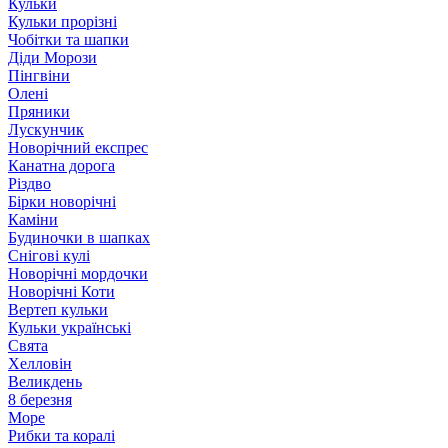
Кульки
Кульки прорізні
Чобітки та шапки
Діди Морози
Пінгвіни
Олені
Пряники
Лускунчик
Новорічний експрес
Канатна дорога
Різдво
Бірки новорічні
Каміни
Будиночки в шапках
Снігові кулі
Новорічні мордочки
Новорічні Коти
Вертеп кульки
Кульки українські
Свята
Хелловін
Великдень
8 березня
Море
Рибки та коралі