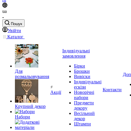
ua
Пошук
Увійти
Каталог
Індивідуальні
замовлення
Бірки
Для
Брошки
Доп
розмальовування
Вивіски
Індивідуальні
ескізи
Контакти
Акції
Новорічні
набори
Предмети
Крупний декор
декору
Весільний
Набори
декор
Штампи