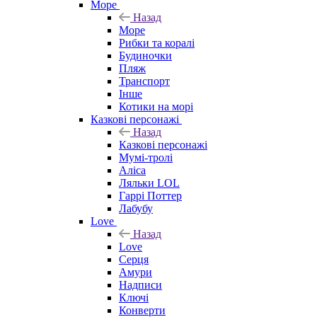
Море
Назад
Море
Рибки та коралі
Будиночки
Пляж
Транспорт
Інше
Котики на морі
Казкові персонажі
Назад
Казкові персонажі
Мумі-тролі
Аліса
Ляльки LOL
Гаррі Поттер
Лабубу
Love
Назад
Love
Серця
Амури
Надписи
Ключі
Конверти