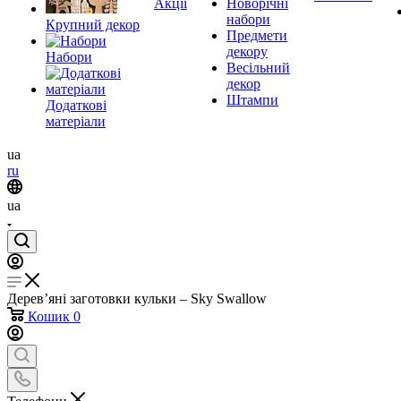
Акції
Новорічні
набори
Крупний декор
Предмети
декору
Набори
Весільний
декор
Штампи
Додаткові
матеріали
ua
ru
ua
Дерев’яні заготовки кульки – Sky Swallow
Кошик
0