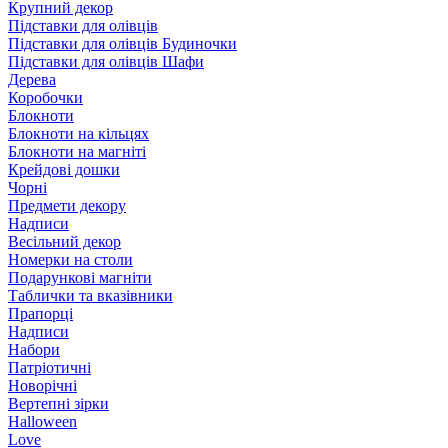
Крупний декор
Підставки для олівців
Підставки для олівців Будиночки
Підставки для олівців Шафи
Дерева
Коробочки
Блокноти
Блокноти на кільцях
Блокноти на магніті
Крейдові дошки
Чорні
Предмети декору
Надписи
Весільний декор
Номерки на столи
Подарункові магніти
Таблички та вказівники
Прапорці
Надписи
Набори
Патріотичні
Новорічні
Вертепні зірки
Halloween
Love