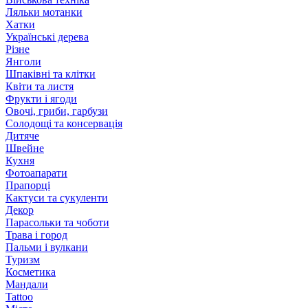
Ляльки мотанки
Хатки
Українські дерева
Різне
Янголи
Шпаківні та клітки
Квіти та листя
Фрукти і ягоди
Овочі, гриби, гарбузи
Солодощі та консервація
Дитяче
Швейне
Кухня
Фотоапарати
Прапорці
Кактуси та сукуленти
Декор
Парасольки та чоботи
Трава і город
Пальми і вулкани
Туризм
Косметика
Мандали
Tattoo