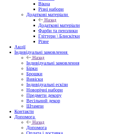
Вікна
Різні набори
Додаткові матеріали
Назад
Додаткові матеріали
Фарби та пензлики
Гліттери \ Блискітки
Різне
Акції
Індивідуальні замовлення
Назад
Індивідуальні замовлення
Бірки
Брошки
Вивіски
Індивідуальні ескізи
Новорічні набори
Предмети декору
Весільний декор
Штампи
Контакти
Допомога
Назад
Допомога
Оплата і доставка