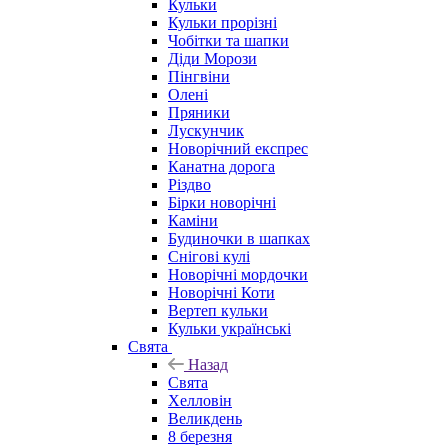
Кульки
Кульки прорізні
Чобітки та шапки
Діди Морози
Пінгвіни
Олені
Пряники
Лускунчик
Новорічний експрес
Канатна дорога
Різдво
Бірки новорічні
Каміни
Будиночки в шапках
Снігові кулі
Новорічні мордочки
Новорічні Коти
Вертеп кульки
Кульки українські
Свята
Назад
Свята
Хелловін
Великдень
8 березня