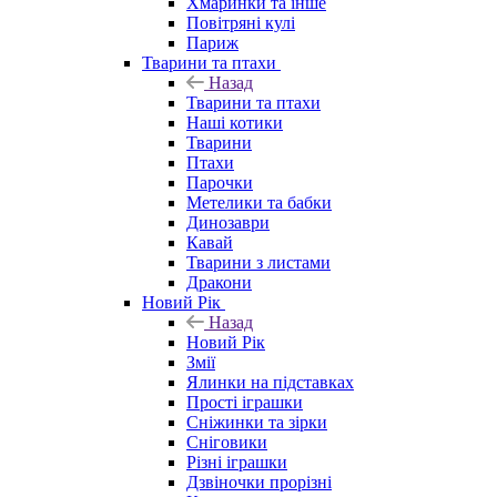
Хмаринки та інше
Повітряні кулі
Париж
Тварини та птахи
Назад
Тварини та птахи
Наші котики
Тварини
Птахи
Парочки
Метелики та бабки
Динозаври
Кавай
Тварини з листами
Дракони
Новий Рік
Назад
Новий Рік
Змії
Ялинки на підставках
Прості іграшки
Сніжинки та зірки
Сніговики
Різні іграшки
Дзвіночки прорізні