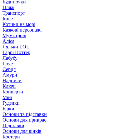
Будиночки
Пляж
Транспорт
Інше
Котики на морі
Казкові персонажі
Мумі-тролі
Аліса
Ляльки LOL
Гаррі Поттер
Лабубу
Love
Серця
Амури
Надписи
Ключі
Конверти
Міні
Гудзики
Бірки
Основи та підставки
Основи для прикрас
Підставки
Основи для вінків
Костери