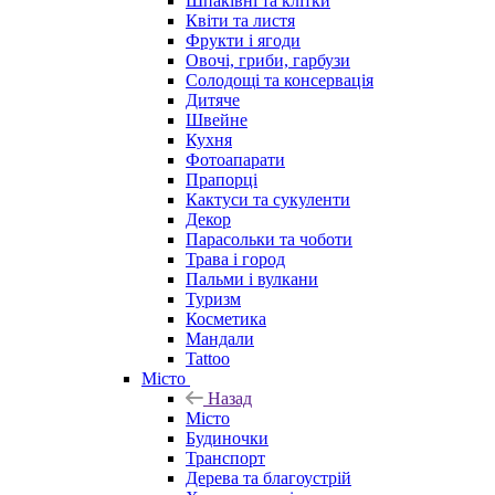
Шпаківні та клітки
Квіти та листя
Фрукти і ягоди
Овочі, гриби, гарбузи
Солодощі та консервація
Дитяче
Швейне
Кухня
Фотоапарати
Прапорці
Кактуси та сукуленти
Декор
Парасольки та чоботи
Трава і город
Пальми і вулкани
Туризм
Косметика
Мандали
Tattoo
Місто
Назад
Місто
Будиночки
Транспорт
Дерева та благоустрій