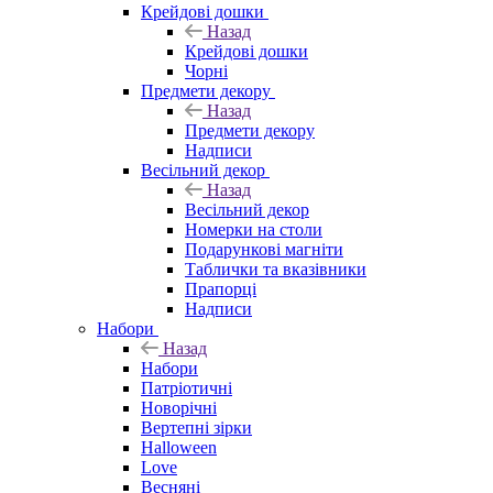
Крейдові дошки
Назад
Крейдові дошки
Чорні
Предмети декору
Назад
Предмети декору
Надписи
Весільний декор
Назад
Весільний декор
Номерки на столи
Подарункові магніти
Таблички та вказівники
Прапорці
Надписи
Набори
Назад
Набори
Патріотичні
Новорічні
Вертепні зірки
Halloween
Love
Весняні