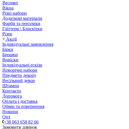
Весняні
Вікна
Різні набори
Додаткові матеріали
Фарби та пензлики
Гліттери \ Блискітки
Різне
Акції
Індивідуальні замовлення
Бірки
Брошки
Вивіски
Індивідуальні ескізи
Новорічні набори
Предмети декору
Весільний декор
Штампи
Контакти
Допомога
Оплата і доставка
Обмін та повернення
Новини
Опт
+38 063 658 82 66
Замовити дзвінок