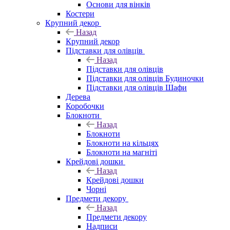
Основи для вінків
Костери
Крупний декор
Назад
Крупний декор
Підставки для олівців
Назад
Підставки для олівців
Підставки для олівців Будиночки
Підставки для олівців Шафи
Дерева
Коробочки
Блокноти
Назад
Блокноти
Блокноти на кільцях
Блокноти на магніті
Крейдові дошки
Назад
Крейдові дошки
Чорні
Предмети декору
Назад
Предмети декору
Надписи