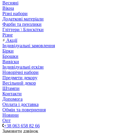
Весняні
Вікна
Різні набори
Додаткові матеріали
Фарби та пензлики
Гліттери \ Блискітки
Різне
Акції
Індивідуальні замовлення
Бірки
Брошки
Вивіски
Індивідуальні ескізи
Новорічні набори
Предмети декору
Весільний декор
Штампи
Контакти
Допомога
Оплата і доставка
Обмін та повернення
Новини
Опт
+38 063 658 82 66
Замовити дзвінок