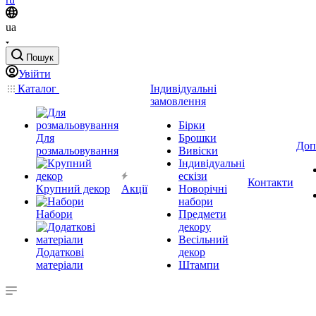
ua
Пошук
Увійти
Каталог
Індивідуальні
замовлення
Бірки
Для
Брошки
Доп
розмальовування
Вивіски
Індивідуальні
ескізи
Контакти
Крупний декор
Акції
Новорічні
набори
Набори
Предмети
декору
Весільний
Додаткові
декор
матеріали
Штампи