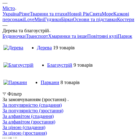
—
Місто
Україна
Різне
Тварини та птахи
Новий Рік
Свята
Море
Казкові
персонажі
Love
Міні
Гудзики
Бірки
Основи та підставки
Костери
—
Дерева та благоустрій
Будиночки
Транспорт
Хмаринки та інше
Повітряні кулі
Париж
Дерева
19 товарів
Благоустрій
9 товарів
Паркани
8 товарів
Фільтр
За замовчуванням (зростання)
За популярністю (спадання)
За популярністю (зростання)
За алфавітом (спадання)
За алфавітом (зростання)
За ціною (спадання)
За ціною (зростання)