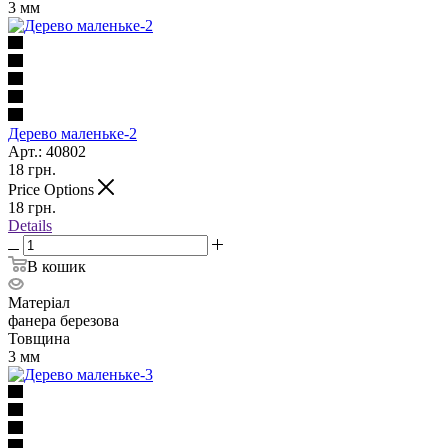
3 мм
Дерево маленьке-2
Арт.: 40802
18
грн.
Price Options
18
грн.
Details
В кошик
Матеріал
фанера березова
Товщина
3 мм