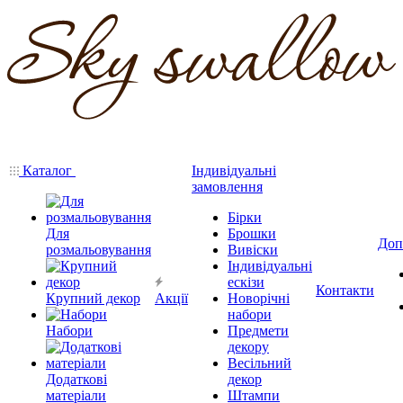
Каталог
Індивідуальні
замовлення
Бірки
Для
Брошки
Доп
розмальовування
Вивіски
Індивідуальні
ескізи
Контакти
Крупний декор
Акції
Новорічні
набори
Набори
Предмети
декору
Весільний
Додаткові
декор
матеріали
Штампи