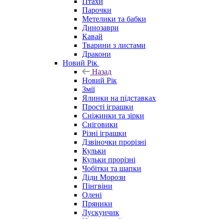
Птахи
Парочки
Метелики та бабки
Динозаври
Кавай
Тварини з листами
Дракони
Новий Рік
Назад
Новий Рік
Змії
Ялинки на підставках
Прості іграшки
Сніжинки та зірки
Сніговики
Різні іграшки
Дзвіночки прорізні
Кульки
Кульки прорізні
Чобітки та шапки
Діди Морози
Пінгвіни
Олені
Пряники
Лускунчик