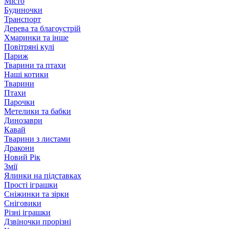
Місто
Будиночки
Транспорт
Дерева та благоустрій
Хмаринки та інше
Повітряні кулі
Париж
Тварини та птахи
Наші котики
Тварини
Птахи
Парочки
Метелики та бабки
Динозаври
Кавай
Тварини з листами
Дракони
Новий Рік
Змії
Ялинки на підставках
Прості іграшки
Сніжинки та зірки
Сніговики
Різні іграшки
Дзвіночки прорізні