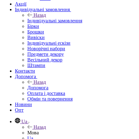
Акції
Індивідуальні замовлення
Назад
Індивідуальні замовлення
Бірки
Брошки
Вивіски
Індивідуальні ескізи
Новорічні набори
Предмети декору
Весільний декор
Штампи
Контакти
Допомога
Назад
Допомога
Оплата і доставка
Обмін та повернення
Новини
Опт
Ua
Назад
Мова
Ua