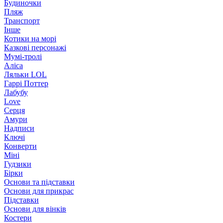
Будиночки
Пляж
Транспорт
Інше
Котики на морі
Казкові персонажі
Мумі-тролі
Аліса
Ляльки LOL
Гаррі Поттер
Лабубу
Love
Серця
Амури
Надписи
Ключі
Конверти
Міні
Гудзики
Бірки
Основи та підставки
Основи для прикрас
Підставки
Основи для вінків
Костери