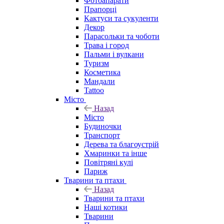
Фотоапарати
Прапорці
Кактуси та сукуленти
Декор
Парасольки та чоботи
Трава і город
Пальми і вулкани
Туризм
Косметика
Мандали
Tattoo
Місто
Назад
Місто
Будиночки
Транспорт
Дерева та благоустрій
Хмаринки та інше
Повітряні кулі
Париж
Тварини та птахи
Назад
Тварини та птахи
Наші котики
Тварини