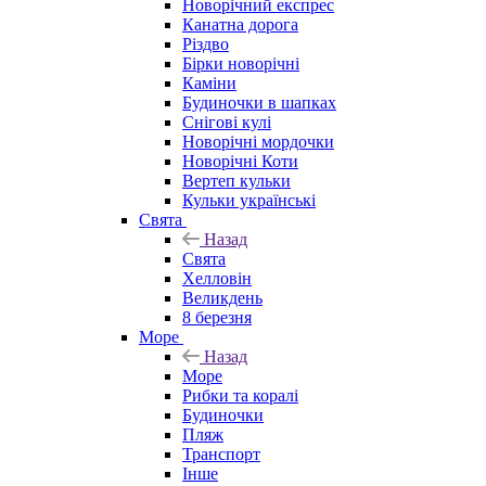
Новорічний експрес
Канатна дорога
Різдво
Бірки новорічні
Каміни
Будиночки в шапках
Снігові кулі
Новорічні мордочки
Новорічні Коти
Вертеп кульки
Кульки українські
Свята
Назад
Свята
Хелловін
Великдень
8 березня
Море
Назад
Море
Рибки та коралі
Будиночки
Пляж
Транспорт
Інше