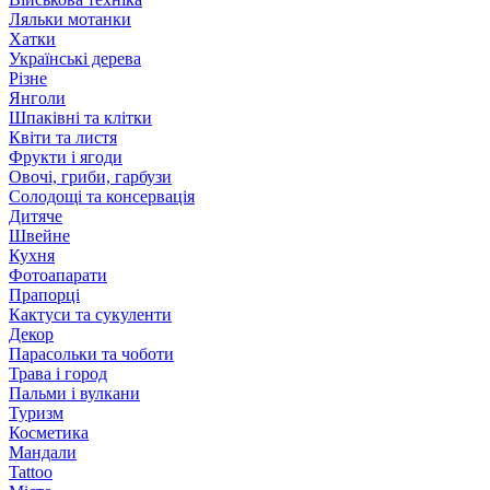
Ляльки мотанки
Хатки
Українські дерева
Різне
Янголи
Шпаківні та клітки
Квіти та листя
Фрукти і ягоди
Овочі, гриби, гарбузи
Солодощі та консервація
Дитяче
Швейне
Кухня
Фотоапарати
Прапорці
Кактуси та сукуленти
Декор
Парасольки та чоботи
Трава і город
Пальми і вулкани
Туризм
Косметика
Мандали
Tattoo