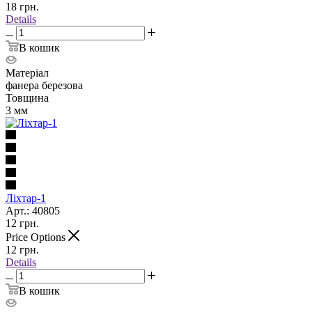
18
грн.
Details
В кошик
Матеріал
фанера березова
Товщина
3 мм
Ліхтар-1
Арт.: 40805
12
грн.
Price Options
12
грн.
Details
В кошик