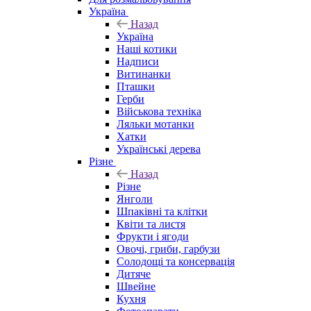
Україна
Назад
Україна
Наші котики
Надписи
Витинанки
Пташки
Герби
Військова техніка
Ляльки мотанки
Хатки
Українські дерева
Різне
Назад
Різне
Янголи
Шпаківні та клітки
Квіти та листя
Фрукти і ягоди
Овочі, гриби, гарбузи
Солодощі та консервація
Дитяче
Швейне
Кухня