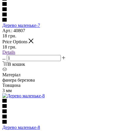
Дерево маленьке-7
Арт.: 40807
18
грн.
Price Options
18
грн.
Details
В кошик
Матеріал
фанера березова
Товщина
3 мм
Дерево маленьке-8