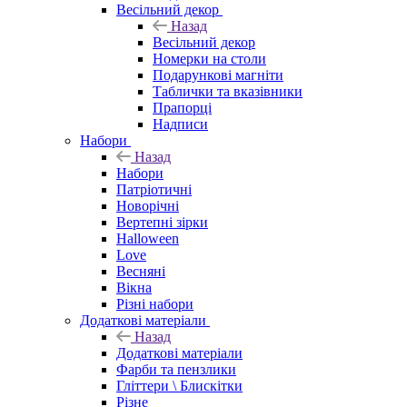
Весільний декор
Назад
Весільний декор
Номерки на столи
Подарункові магніти
Таблички та вказівники
Прапорці
Надписи
Набори
Назад
Набори
Патріотичні
Новорічні
Вертепні зірки
Halloween
Love
Весняні
Вікна
Різні набори
Додаткові матеріали
Назад
Додаткові матеріали
Фарби та пензлики
Гліттери \ Блискітки
Різне