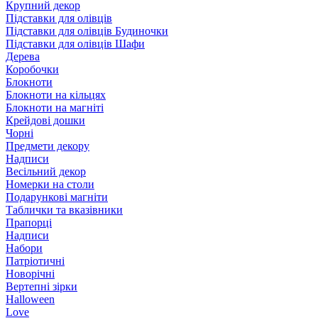
Крупний декор
Підставки для олівців
Підставки для олівців Будиночки
Підставки для олівців Шафи
Дерева
Коробочки
Блокноти
Блокноти на кільцях
Блокноти на магніті
Крейдові дошки
Чорні
Предмети декору
Надписи
Весільний декор
Номерки на столи
Подарункові магніти
Таблички та вказівники
Прапорці
Надписи
Набори
Патріотичні
Новорічні
Вертепні зірки
Halloween
Love