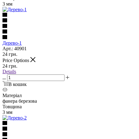
3 мм
Дерево-1
Арт.: 40901
24
грн.
Price Options
24
грн.
Details
В кошик
Матеріал
фанера березова
Товщина
3 мм