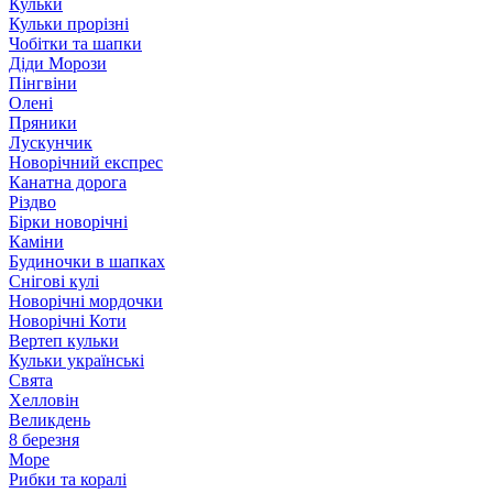
Кульки
Кульки прорізні
Чобітки та шапки
Діди Морози
Пінгвіни
Олені
Пряники
Лускунчик
Новорічний експрес
Канатна дорога
Різдво
Бірки новорічні
Каміни
Будиночки в шапках
Снігові кулі
Новорічні мордочки
Новорічні Коти
Вертеп кульки
Кульки українські
Свята
Хелловін
Великдень
8 березня
Море
Рибки та коралі