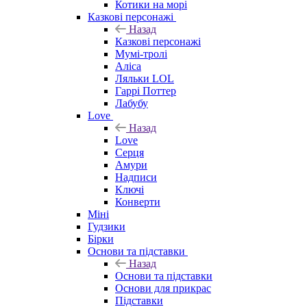
Котики на морі
Казкові персонажі
Назад
Казкові персонажі
Мумі-тролі
Аліса
Ляльки LOL
Гаррі Поттер
Лабубу
Love
Назад
Love
Серця
Амури
Надписи
Ключі
Конверти
Міні
Гудзики
Бірки
Основи та підставки
Назад
Основи та підставки
Основи для прикрас
Підставки