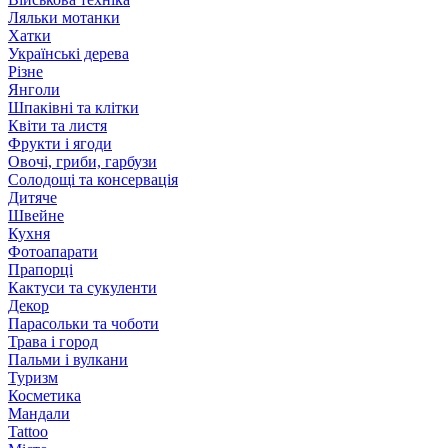
Ляльки мотанки
Хатки
Українські дерева
Різне
Янголи
Шпаківні та клітки
Квіти та листя
Фрукти і ягоди
Овочі, гриби, гарбузи
Солодощі та консервація
Дитяче
Швейне
Кухня
Фотоапарати
Прапорці
Кактуси та сукуленти
Декор
Парасольки та чоботи
Трава і город
Пальми і вулкани
Туризм
Косметика
Мандали
Tattoo