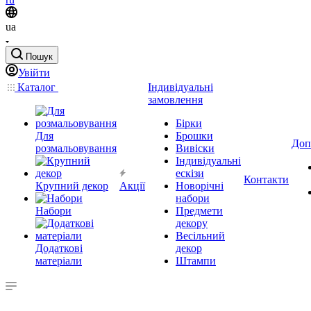
ua
Пошук
Увійти
Каталог
Індивідуальні
замовлення
Бірки
Для
Брошки
Доп
розмальовування
Вивіски
Індивідуальні
ескізи
Контакти
Крупний декор
Акції
Новорічні
набори
Набори
Предмети
декору
Весільний
Додаткові
декор
матеріали
Штампи