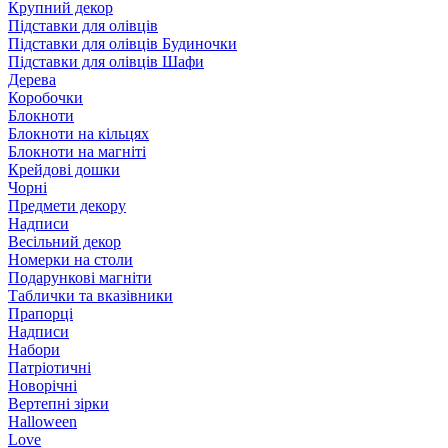
Крупний декор
Підставки для олівців
Підставки для олівців Будиночки
Підставки для олівців Шафи
Дерева
Коробочки
Блокноти
Блокноти на кільцях
Блокноти на магніті
Крейдові дошки
Чорні
Предмети декору
Надписи
Весільний декор
Номерки на столи
Подарункові магніти
Таблички та вказівники
Прапорці
Надписи
Набори
Патріотичні
Новорічні
Вертепні зірки
Halloween
Love