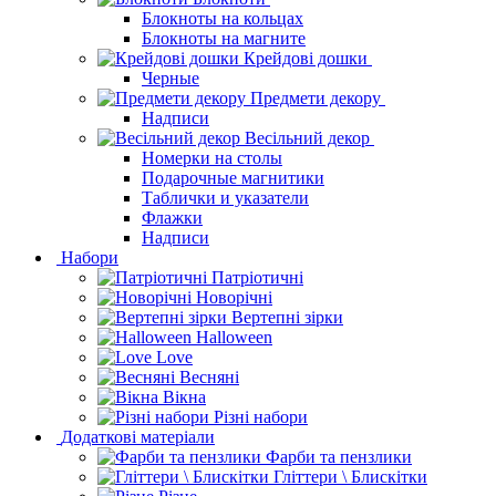
Блокноты на кольцах
Блокноты на магните
Крейдові дошки
Черные
Предмети декору
Надписи
Весільний декор
Номерки на столы
Подарочные магнитики
Таблички и указатели
Флажки
Надписи
Набори
Патріотичні
Новорічні
Вертепні зірки
Halloween
Love
Весняні
Вікна
Різні набори
Додаткові матеріали
Фарби та пензлики
Гліттери \ Блискітки