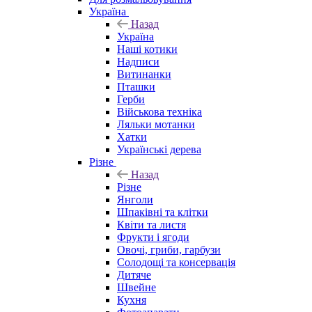
Україна
Назад
Україна
Наші котики
Надписи
Витинанки
Пташки
Герби
Військова техніка
Ляльки мотанки
Хатки
Українські дерева
Різне
Назад
Різне
Янголи
Шпаківні та клітки
Квіти та листя
Фрукти і ягоди
Овочі, гриби, гарбузи
Солодощі та консервація
Дитяче
Швейне
Кухня