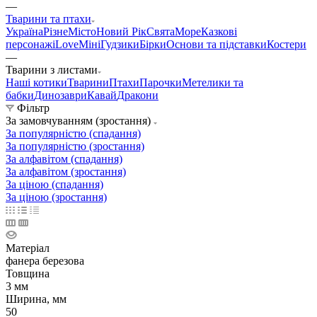
—
Тварини та птахи
Україна
Різне
Місто
Новий Рік
Свята
Море
Казкові
персонажі
Love
Міні
Гудзики
Бірки
Основи та підставки
Костери
—
Тварини з листами
Наші котики
Тварини
Птахи
Парочки
Метелики та
бабки
Динозаври
Кавай
Дракони
Фільтр
За замовчуванням (зростання)
За популярністю (спадання)
За популярністю (зростання)
За алфавітом (спадання)
За алфавітом (зростання)
За ціною (спадання)
За ціною (зростання)
Матеріал
фанера березова
Товщина
3 мм
Ширина, мм
50