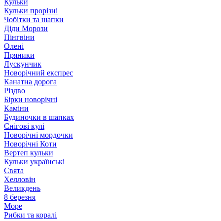
Кульки
Кульки прорізні
Чобітки та шапки
Діди Морози
Пінгвіни
Олені
Пряники
Лускунчик
Новорічний експрес
Канатна дорога
Різдво
Бірки новорічні
Каміни
Будиночки в шапках
Снігові кулі
Новорічні мордочки
Новорічні Коти
Вертеп кульки
Кульки українські
Свята
Хелловін
Великдень
8 березня
Море
Рибки та коралі