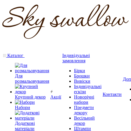
Каталог
Індивідуальні
замовлення
Бірки
Для
Брошки
Доп
розмальовування
Вивіски
Індивідуальні
ескізи
Контакти
Крупний декор
Акції
Новорічні
набори
Набори
Предмети
декору
Весільний
Додаткові
декор
матеріали
Штампи