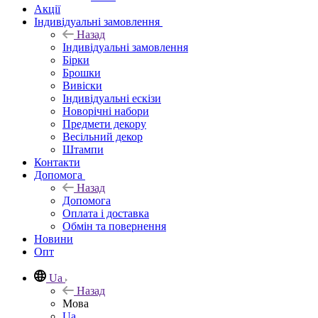
Акції
Індивідуальні замовлення
Назад
Індивідуальні замовлення
Бірки
Брошки
Вивіски
Індивідуальні ескізи
Новорічні набори
Предмети декору
Весільний декор
Штампи
Контакти
Допомога
Назад
Допомога
Оплата і доставка
Обмін та повернення
Новини
Опт
Ua
Назад
Мова
Ua