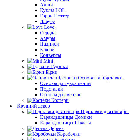
Алиса
Куклы LOL
Гарри Поттер
Лабубу
Love
Сердца
Амуры
Надписи
Ключи
Конверты
Міні
Гудзики
Бірки
Основи та підставки
Основы для украшений
Подставки
Основы для венков
Костери
Крупний декор
Підставки для олівців
Карандашницы Домики
Карандашницы Шкафы
Дерева
Коробочки
Блокноти