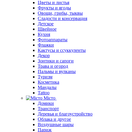
Цветы и листья
Фрукты и ягоды
Овощи, грибы, тыквы
Сладости и консервация
Детское
Швейное
Кухня
Фотоаппараты
Флажки
Кактусы и ссуккуленты
Декор
Зонтики и сапоги
Трава и огород
Пальмы и вулканы
Туризм
Косметика
Мандалы
Tattoo
Місто
Домики
Транспорт
Деревья и благоустройство
Облака и другое
Воздушные шары
Париж