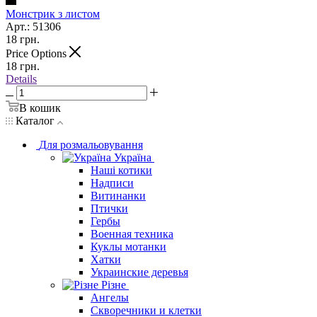
Монстрик з листом
Арт.: 51306
18
грн.
Price Options
18
грн.
Details
В кошик
Каталог
Для розмальовування
Україна
Наші котики
Надписи
Витинанки
Птички
Гербы
Военная техника
Куклы мотанки
Хатки
Украинские деревья
Різне
Ангелы
Скворечники и клетки