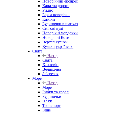
Новорічний експрес
Канатна дорога
Різдво
Бірки новорічні
Каміни
Будиночки в шапках
Снігові кулі
Новорічні мордочки
Новорічні Коти
Вертеп кульки
Кульки українські
Свята
Назад
Свята
Хелловін
Великдень
8 березня
Море
Назад
Море
Рибки та коралі
Будиночки
Пляж
Транспорт
Інше