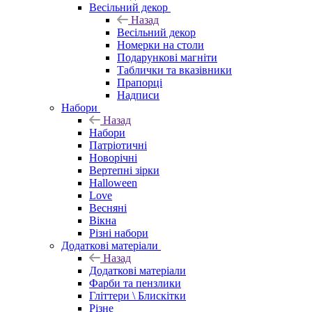
Весільний декор
Назад
Весільний декор
Номерки на столи
Подарункові магніти
Таблички та вказівники
Прапорці
Надписи
Набори
Назад
Набори
Патріотичні
Новорічні
Вертепні зірки
Halloween
Love
Весняні
Вікна
Різні набори
Додаткові матеріали
Назад
Додаткові матеріали
Фарби та пензлики
Гліттери \ Блискітки
Різне