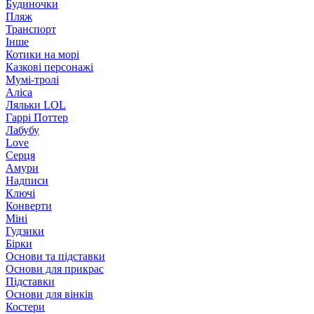
Будиночки
Пляж
Транспорт
Інше
Котики на морі
Казкові персонажі
Мумі-тролі
Аліса
Ляльки LOL
Гаррі Поттер
Лабубу
Love
Серця
Амури
Надписи
Ключі
Конверти
Міні
Гудзики
Бірки
Основи та підставки
Основи для прикрас
Підставки
Основи для вінків
Костери