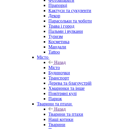
Фотоапарати
Прапорці
Кактуси та сукуленти
Декор
Парасольки та чоботи
Трава і город
Пальми і вулкани
Туризм
Косметика
Мандали
Tattoo
Місто
Назад
Місто
Будиночки
Транспорт
Дерева та благоустрій
Хмаринки та інше
Повітряні кулі
Париж
Тварини та птахи
Назад
Тварини та птахи
Наші котики
Тварини