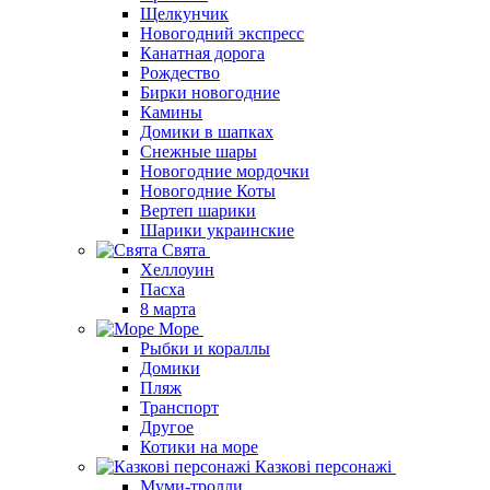
Щелкунчик
Новогодний экспресс
Канатная дорога
Рождество
Бирки новогодние
Камины
Домики в шапках
Снежные шары
Новогодние мордочки
Новогодние Коты
Вертеп шарики
Шарики украинские
Свята
Хеллоуин
Пасха
8 марта
Море
Рыбки и кораллы
Домики
Пляж
Транспорт
Другое
Котики на море
Казкові персонажі
Муми-тролли