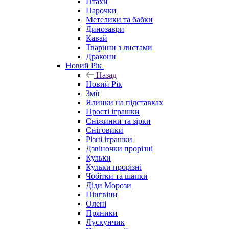
Птахи
Парочки
Метелики та бабки
Динозаври
Кавай
Тварини з листами
Дракони
Новий Рік
Назад
Новий Рік
Змії
Ялинки на підставках
Прості іграшки
Сніжинки та зірки
Сніговики
Різні іграшки
Дзвіночки прорізні
Кульки
Кульки прорізні
Чобітки та шапки
Діди Морози
Пінгвіни
Олені
Пряники
Лускунчик