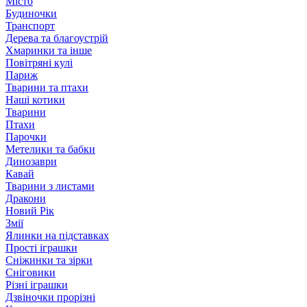
Місто
Будиночки
Транспорт
Дерева та благоустрій
Хмаринки та інше
Повітряні кулі
Париж
Тварини та птахи
Наші котики
Тварини
Птахи
Парочки
Метелики та бабки
Динозаври
Кавай
Тварини з листами
Дракони
Новий Рік
Змії
Ялинки на підставках
Прості іграшки
Сніжинки та зірки
Сніговики
Різні іграшки
Дзвіночки прорізні