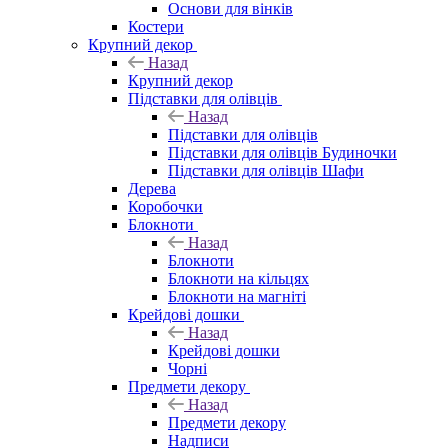
Основи для вінків
Костери
Крупний декор
Назад
Крупний декор
Підставки для олівців
Назад
Підставки для олівців
Підставки для олівців Будиночки
Підставки для олівців Шафи
Дерева
Коробочки
Блокноти
Назад
Блокноти
Блокноти на кільцях
Блокноти на магніті
Крейдові дошки
Назад
Крейдові дошки
Чорні
Предмети декору
Назад
Предмети декору
Надписи