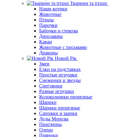
Тварини та птахи
Наши котики
Животные
Птицы
Парочки
Бабочки и стекозы
Динозавры
Каваи
Животные с письмами
Драконы
Новий Рік
Змеи
Елки на подставках
Простые игрушки
Снежинки и звезды
Снеговики
Разные игрушки
Колокольчики прорезные
Шарики
Шарики прорезные
Сапожки и шапки
Деды Морозы
Пингвины
Олени
Пряники