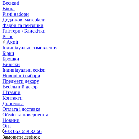
Весняні
Вікна
Різні набори
Додаткові матеріали
Фарби та пензлики
Гліттери \ Блискітки
Різне
Акції
Індивідуальні замовлення
Бірки
Брошки
Вивіски
Індивідуальні ескізи
Новорічні набори
Предмети декору
Весільний декор
Штампи
Контакти
Допомога
Оплата і доставка
Обмін та повернення
Новини
Опт
+38 063 658 82 66
Замовити дзвінок