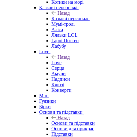
Котики на морі
Казкові персонажі
Назад
Казкові персонажі
Мумі-тролі
Аліса
Ляльки LOL
Гаррі Поттер
Лабубу
Love
Назад
Love
Серця
Амури
Надписи
Ключі
Конверти
Міні
Гудзики
Бірки
Основи та підставки
Назад
Основи та підставки
Основи для прикрас
Підставки