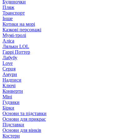
Будиночки
Пляж
Транспорт
Інше
Котики на морі
Казкові персонажі
Мумі-тролі
Аліса
Ляльки LOL
Гаррі Поттер
Лабубу
Love
Серця
Амури
Надписи
Ключі
Конверти
Міні
Гудзики
Бірки
Основи та підставки
Основи для прикрас
Підставки
Основи для вінків
Костери