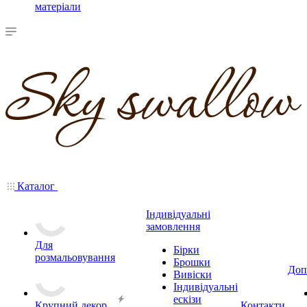
матеріали
Каталог
Індивідуальні
замовлення
Для
Бірки
розмальовування
Брошки
Доп
Вивіски
Індивідуальні
ескізи
Крупний декор
Контакти