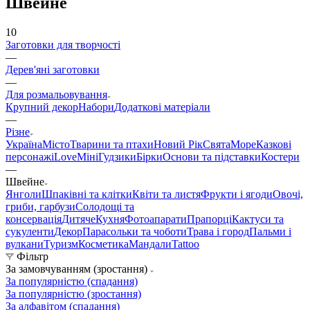
Швейне
10
Заготовки для творчості
—
Дерев'яні заготовки
—
Для розмальовування
Крупний декор
Набори
Додаткові матеріали
—
Різне
Україна
Місто
Тварини та птахи
Новий Рік
Свята
Море
Казкові
персонажі
Love
Міні
Гудзики
Бірки
Основи та підставки
Костери
—
Швейне
Янголи
Шпаківні та клітки
Квіти та листя
Фрукти і ягоди
Овочі,
гриби, гарбузи
Солодощі та
консервація
Дитяче
Кухня
Фотоапарати
Прапорці
Кактуси та
сукуленти
Декор
Парасольки та чоботи
Трава і город
Пальми і
вулкани
Туризм
Косметика
Мандали
Tattoo
Фільтр
За замовчуванням (зростання)
За популярністю (спадання)
За популярністю (зростання)
За алфавітом (спадання)