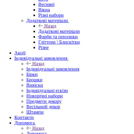
Весняні
Вікна
Різні набори
Додаткові матеріали
Назад
Додаткові матеріали
Фарби та пензлики
Гліттери \ Блискітки
Різне
Акції
Індивідуальні замовлення
Назад
Індивідуальні замовлення
Бірки
Брошки
Вивіски
Індивідуальні ескізи
Новорічні набори
Предмети декору
Весільний декор
Штампи
Контакти
Допомога
Назад
Допомога