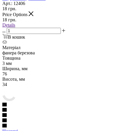
Арт.: 12406
18
грн.
Price Options
18
грн.
Details
В кошик
Матеріал
фанера березова
Товщина
3 мм
Ширина, мм
76
Висота, мм
34