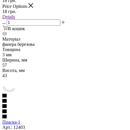
18
грн.
Price Options
18
грн.
Details
В кошик
Матеріал
фанера березова
Товщина
3 мм
Ширина, мм
57
Висота, мм
43
Праска-1
Арт.: 12403