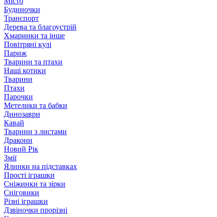
Місто
Будиночки
Транспорт
Дерева та благоустрій
Хмаринки та інше
Повітряні кулі
Париж
Тварини та птахи
Наші котики
Тварини
Птахи
Парочки
Метелики та бабки
Динозаври
Кавай
Тварини з листами
Дракони
Новий Рік
Змії
Ялинки на підставках
Прості іграшки
Сніжинки та зірки
Сніговики
Різні іграшки
Дзвіночки прорізні