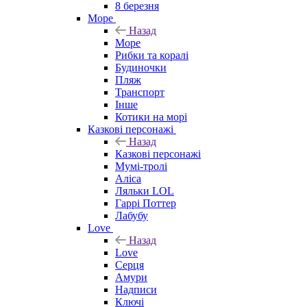
8 березня
Море
Назад
Море
Рибки та коралі
Будиночки
Пляж
Транспорт
Інше
Котики на морі
Казкові персонажі
Назад
Казкові персонажі
Мумі-тролі
Аліса
Ляльки LOL
Гаррі Поттер
Лабубу
Love
Назад
Love
Серця
Амури
Надписи
Ключі