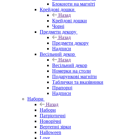
Блокноти на магніті
Крейдові дошки
Назад
Крейдові дошки
Чорні
Предмети декору
Назад
Предмети декору
Надписи
Весільний декор
Назад
Весільний декор
Номерки на столи
Подарункові магніти
Таблички та вказівники
Прапорці
Надписи
Набори
Назад
Набори
Патріотичні
Новорічні
Вертепні зірки
Halloween
Love