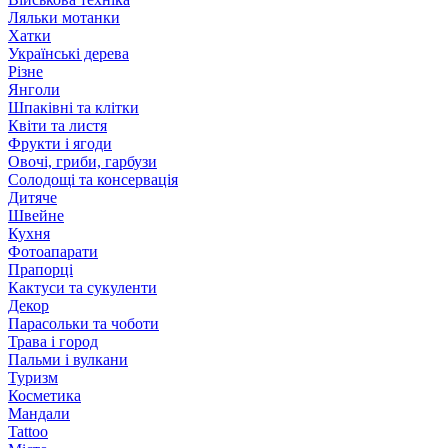
Ляльки мотанки
Хатки
Українські дерева
Різне
Янголи
Шпаківні та клітки
Квіти та листя
Фрукти і ягоди
Овочі, гриби, гарбузи
Солодощі та консервація
Дитяче
Швейне
Кухня
Фотоапарати
Прапорці
Кактуси та сукуленти
Декор
Парасольки та чоботи
Трава і город
Пальми і вулкани
Туризм
Косметика
Мандали
Tattoo