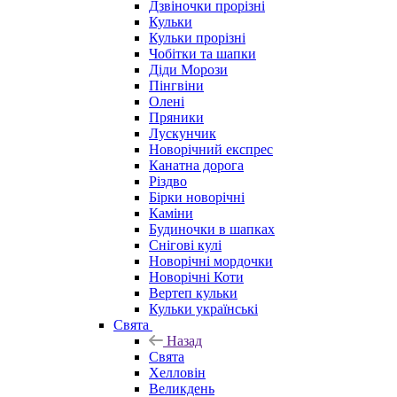
Дзвіночки прорізні
Кульки
Кульки прорізні
Чобітки та шапки
Діди Морози
Пінгвіни
Олені
Пряники
Лускунчик
Новорічний експрес
Канатна дорога
Різдво
Бірки новорічні
Каміни
Будиночки в шапках
Снігові кулі
Новорічні мордочки
Новорічні Коти
Вертеп кульки
Кульки українські
Свята
Назад
Свята
Хелловін
Великдень