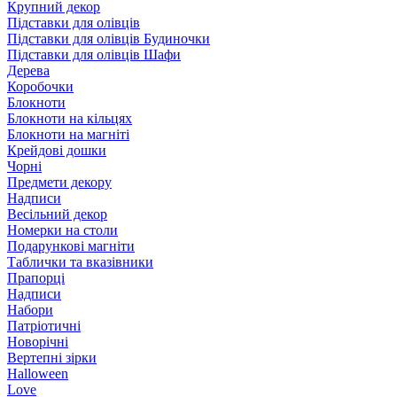
Крупний декор
Підставки для олівців
Підставки для олівців Будиночки
Підставки для олівців Шафи
Дерева
Коробочки
Блокноти
Блокноти на кільцях
Блокноти на магніті
Крейдові дошки
Чорні
Предмети декору
Надписи
Весільний декор
Номерки на столи
Подарункові магніти
Таблички та вказівники
Прапорці
Надписи
Набори
Патріотичні
Новорічні
Вертепні зірки
Halloween
Love