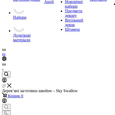
Акції
Новорічні
набори
Предмети
декору
Набори
Весільний
декор
Штампи
Додаткові
матеріали
ua
ru
ua
Дерев’яні заготовки швейне – Sky Swallow
Кошик
0