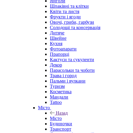
Янголи
Шпаківні та клітки
Квіти та листя
Фрукти і ягоди
Овочі, гриби, гарбузи
Солодощі та консервація
Дитяче
Швейне
Кухня
Фотоапарати
Прапорці
Кактуси та сукуленти
Декор
Парасольки та чоботи
Трава і город
Пальми і вулкани
Туризм
Косметика
Мандали
Tattoo
Місто
Назад
Місто
Будиночки
Транспорт