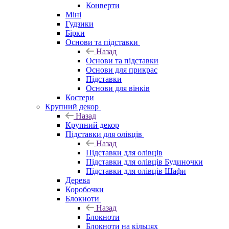
Конверти
Міні
Гудзики
Бірки
Основи та підставки
Назад
Основи та підставки
Основи для прикрас
Підставки
Основи для вінків
Костери
Крупний декор
Назад
Крупний декор
Підставки для олівців
Назад
Підставки для олівців
Підставки для олівців Будиночки
Підставки для олівців Шафи
Дерева
Коробочки
Блокноти
Назад
Блокноти
Блокноти на кільцях