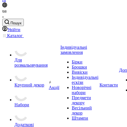
ua
Пошук
Увійти
Каталог
Індивідуальні
замовлення
Для
Бірки
розмальовування
Брошки
Доп
Вивіски
Індивідуальні
ескізи
Крупний декор
Контакти
Акції
Новорічні
набори
Предмети
декору
Набори
Весільний
декор
Штампи
Додаткові