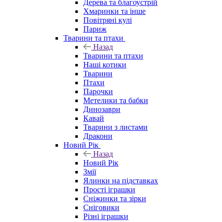
Дерева та благоустрій
Хмаринки та інше
Повітряні кулі
Париж
Тварини та птахи
Назад
Тварини та птахи
Наші котики
Тварини
Птахи
Парочки
Метелики та бабки
Динозаври
Кавай
Тварини з листами
Дракони
Новий Рік
Назад
Новий Рік
Змії
Ялинки на підставках
Прості іграшки
Сніжинки та зірки
Сніговики
Різні іграшки