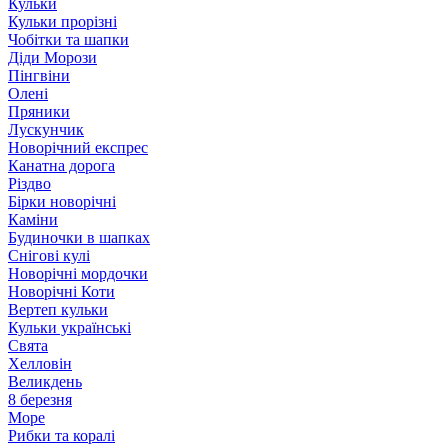
Кульки
Кульки прорізні
Чобітки та шапки
Діди Морози
Пінгвіни
Олені
Пряники
Лускунчик
Новорічний експрес
Канатна дорога
Різдво
Бірки новорічні
Каміни
Будиночки в шапках
Снігові кулі
Новорічні мордочки
Новорічні Коти
Вертеп кульки
Кульки українські
Свята
Хелловін
Великдень
8 березня
Море
Рибки та коралі