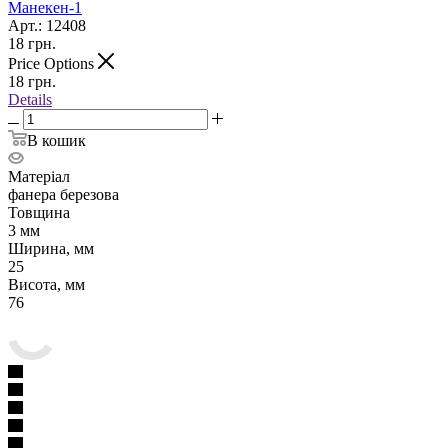
Манекен-1
Арт.: 12408
18
грн.
Price Options
18
грн.
Details
В кошик
Матеріал
фанера березова
Товщина
3 мм
Ширина, мм
25
Висота, мм
76