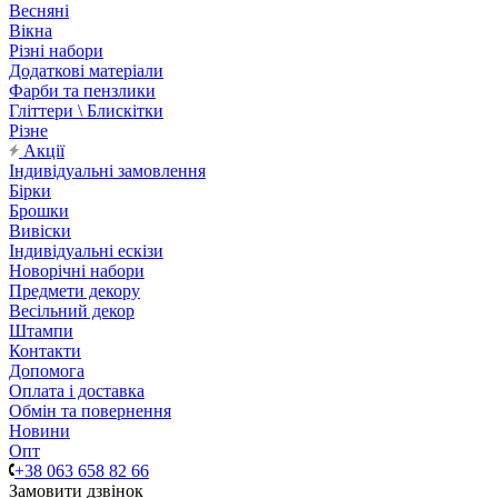
Весняні
Вікна
Різні набори
Додаткові матеріали
Фарби та пензлики
Гліттери \ Блискітки
Різне
Акції
Індивідуальні замовлення
Бірки
Брошки
Вивіски
Індивідуальні ескізи
Новорічні набори
Предмети декору
Весільний декор
Штампи
Контакти
Допомога
Оплата і доставка
Обмін та повернення
Новини
Опт
+38 063 658 82 66
Замовити дзвінок