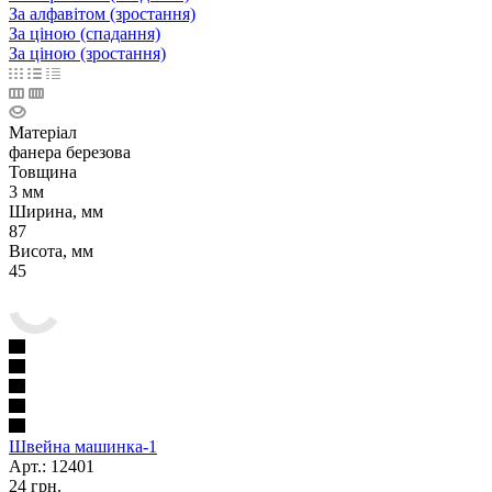
За алфавітом (зростання)
За ціною (спадання)
За ціною (зростання)
Матеріал
фанера березова
Товщина
3 мм
Ширина, мм
87
Висота, мм
45
Швейна машинка-1
Арт.: 12401
24
грн.