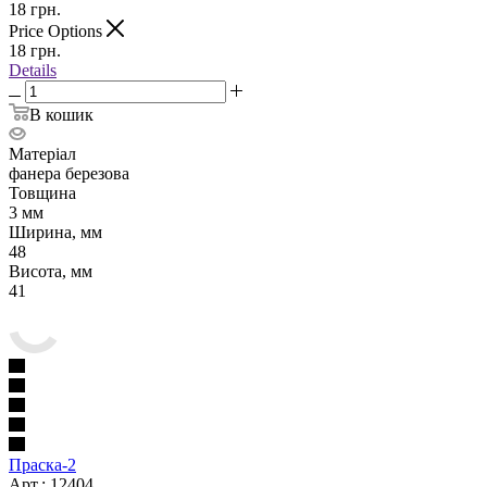
18
грн.
Price Options
18
грн.
Details
В кошик
Матеріал
фанера березова
Товщина
3 мм
Ширина, мм
48
Висота, мм
41
Праска-2
Арт.: 12404