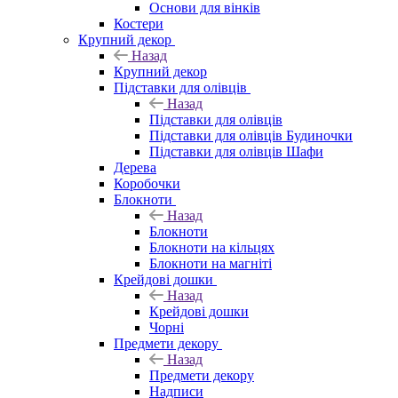
Основи для вінків
Костери
Крупний декор
Назад
Крупний декор
Підставки для олівців
Назад
Підставки для олівців
Підставки для олівців Будиночки
Підставки для олівців Шафи
Дерева
Коробочки
Блокноти
Назад
Блокноти
Блокноти на кільцях
Блокноти на магніті
Крейдові дошки
Назад
Крейдові дошки
Чорні
Предмети декору
Назад
Предмети декору
Надписи