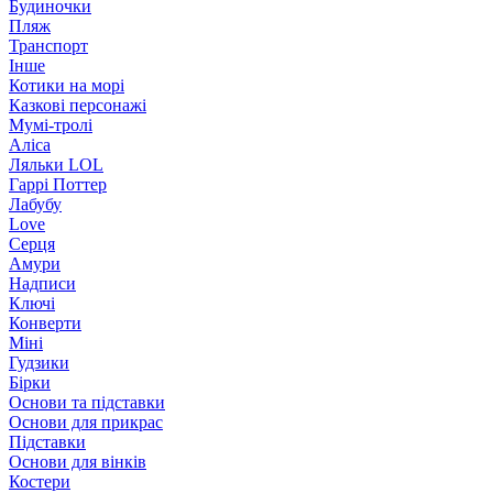
Будиночки
Пляж
Транспорт
Інше
Котики на морі
Казкові персонажі
Мумі-тролі
Аліса
Ляльки LOL
Гаррі Поттер
Лабубу
Love
Серця
Амури
Надписи
Ключі
Конверти
Міні
Гудзики
Бірки
Основи та підставки
Основи для прикрас
Підставки
Основи для вінків
Костери