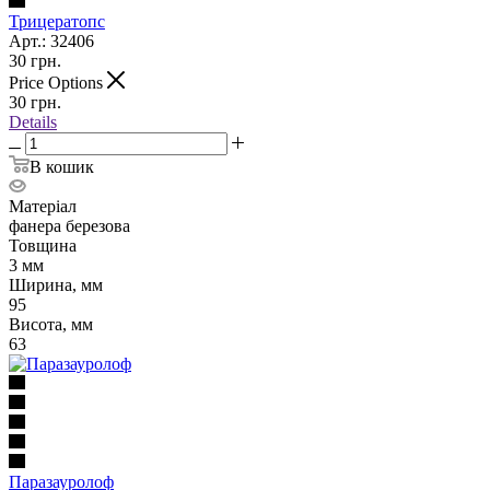
Трицератопс
Арт.: 32406
30
грн.
Price Options
30
грн.
Details
В кошик
Матеріал
фанера березова
Товщина
3 мм
Ширина, мм
95
Висота, мм
63
Паразауролоф