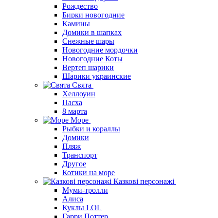
Рождество
Бирки новогодние
Камины
Домики в шапках
Снежные шары
Новогодние мордочки
Новогодние Коты
Вертеп шарики
Шарики украинские
Свята
Хеллоуин
Пасха
8 марта
Море
Рыбки и кораллы
Домики
Пляж
Транспорт
Другое
Котики на море
Казкові персонажі
Муми-тролли
Алиса
Куклы LOL
Гарри Поттер