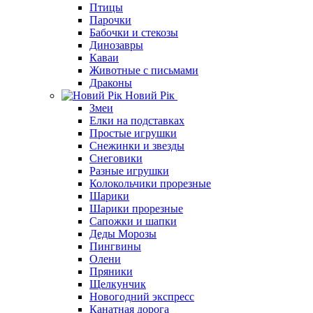
Птицы
Парочки
Бабочки и стекозы
Динозавры
Каваи
Животные с письмами
Драконы
Новий Рік
Змеи
Елки на подставках
Простые игрушки
Снежинки и звезды
Снеговики
Разные игрушки
Колокольчики прорезные
Шарики
Шарики прорезные
Сапожки и шапки
Деды Морозы
Пингвины
Олени
Пряники
Щелкунчик
Новогодний экспресс
Канатная дорога