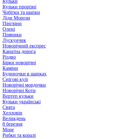
Кульки
Кульки прорізні
Чобітки та шапки
Діди Морози
Пінгвіни
Олені
Пряники
Лускунчик
Новорічний експрес
Канатна дорога
Різдво
Бірки новорічні
Каміни
Будиночки в шапках
Снігові кулі
Новорічні мордочки
Новорічні Коти
Вертеп кульки
Кульки українські
Свята
Хелловін
Великдень
8 березня
Море
Рибки та коралі