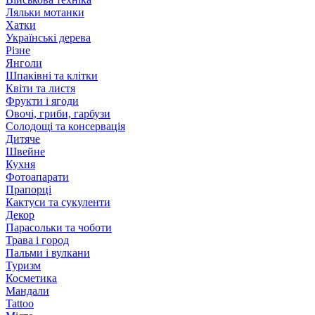
Ляльки мотанки
Хатки
Українські дерева
Різне
Янголи
Шпаківні та клітки
Квіти та листя
Фрукти і ягоди
Овочі, гриби, гарбузи
Солодощі та консервація
Дитяче
Швейне
Кухня
Фотоапарати
Прапорці
Кактуси та сукуленти
Декор
Парасольки та чоботи
Трава і город
Пальми і вулкани
Туризм
Косметика
Мандали
Tattoo