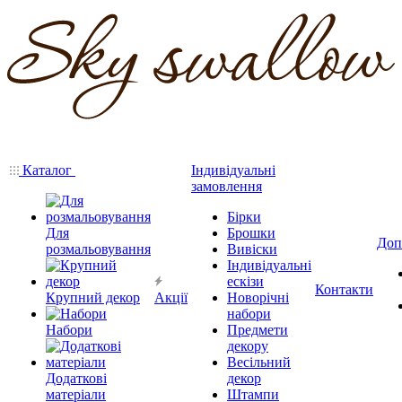
Каталог
Індивідуальні
замовлення
Бірки
Для
Брошки
Доп
розмальовування
Вивіски
Індивідуальні
ескізи
Контакти
Крупний декор
Акції
Новорічні
набори
Набори
Предмети
декору
Весільний
Додаткові
декор
матеріали
Штампи