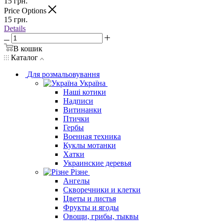
15
грн.
Price Options
15
грн.
Details
В кошик
Каталог
Для розмальовування
Україна
Наші котики
Надписи
Витинанки
Птички
Гербы
Военная техника
Куклы мотанки
Хатки
Украинские деревья
Різне
Ангелы
Скворечники и клетки
Цветы и листья
Фрукты и ягоды
Овощи, грибы, тыквы