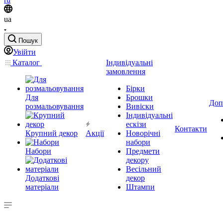
ua
Пошук
Увійти
Каталог
Індивідуальні
замовлення
Бірки
Для
Брошки
Доп
розмальовування
Вивіски
Індивідуальні
ескізи
Контакти
Крупний декор
Акції
Новорічні
набори
Набори
Предмети
декору
Весільний
Додаткові
декор
матеріали
Штампи