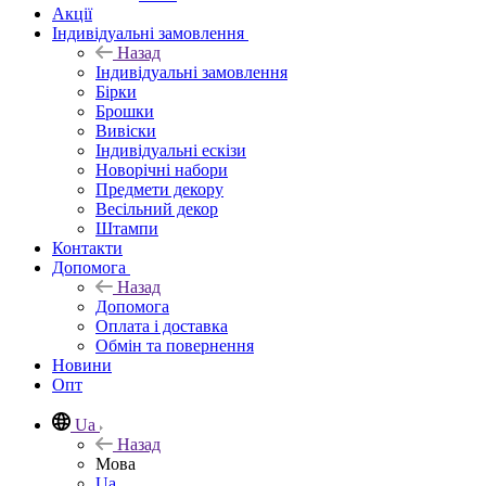
Акції
Індивідуальні замовлення
Назад
Індивідуальні замовлення
Бірки
Брошки
Вивіски
Індивідуальні ескізи
Новорічні набори
Предмети декору
Весільний декор
Штампи
Контакти
Допомога
Назад
Допомога
Оплата і доставка
Обмін та повернення
Новини
Опт
Ua
Назад
Мова
Ua