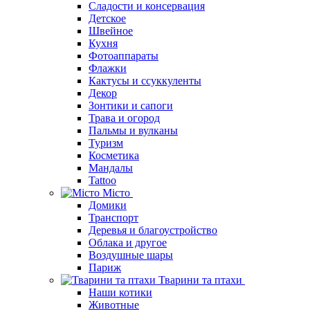
Сладости и консервация
Детское
Швейное
Кухня
Фотоаппараты
Флажки
Кактусы и ссуккуленты
Декор
Зонтики и сапоги
Трава и огород
Пальмы и вулканы
Туризм
Косметика
Мандалы
Tattoo
Місто
Домики
Транспорт
Деревья и благоустройство
Облака и другое
Воздушные шары
Париж
Тварини та птахи
Наши котики
Животные