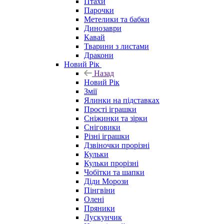
Птахи
Парочки
Метелики та бабки
Динозаври
Кавай
Тварини з листами
Дракони
Новий Рік
Назад
Новий Рік
Змії
Ялинки на підставках
Прості іграшки
Сніжинки та зірки
Сніговики
Різні іграшки
Дзвіночки прорізні
Кульки
Кульки прорізні
Чобітки та шапки
Діди Морози
Пінгвіни
Олені
Пряники
Лускунчик