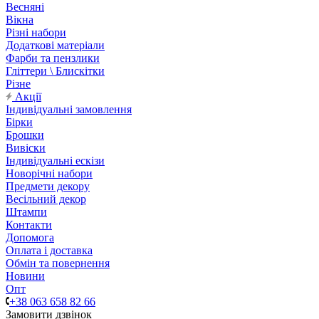
Весняні
Вікна
Різні набори
Додаткові матеріали
Фарби та пензлики
Гліттери \ Блискітки
Різне
Акції
Індивідуальні замовлення
Бірки
Брошки
Вивіски
Індивідуальні ескізи
Новорічні набори
Предмети декору
Весільний декор
Штампи
Контакти
Допомога
Оплата і доставка
Обмін та повернення
Новини
Опт
+38 063 658 82 66
Замовити дзвінок