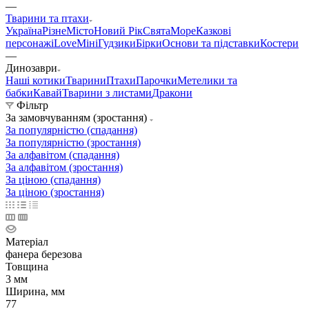
—
Тварини та птахи
Україна
Різне
Місто
Новий Рік
Свята
Море
Казкові
персонажі
Love
Міні
Гудзики
Бірки
Основи та підставки
Костери
—
Динозаври
Наші котики
Тварини
Птахи
Парочки
Метелики та
бабки
Кавай
Тварини з листами
Дракони
Фільтр
За замовчуванням (зростання)
За популярністю (спадання)
За популярністю (зростання)
За алфавітом (спадання)
За алфавітом (зростання)
За ціною (спадання)
За ціною (зростання)
Матеріал
фанера березова
Товщина
3 мм
Ширина, мм
77