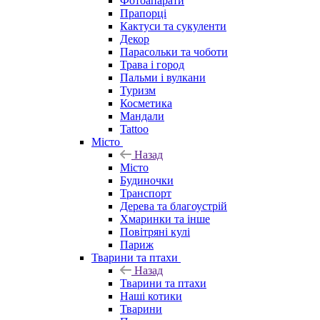
Фотоапарати
Прапорці
Кактуси та сукуленти
Декор
Парасольки та чоботи
Трава і город
Пальми і вулкани
Туризм
Косметика
Мандали
Tattoo
Місто
Назад
Місто
Будиночки
Транспорт
Дерева та благоустрій
Хмаринки та інше
Повітряні кулі
Париж
Тварини та птахи
Назад
Тварини та птахи
Наші котики
Тварини