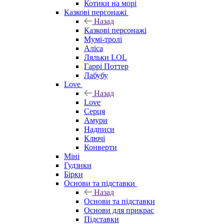
Котики на морі
Казкові персонажі
Назад
Казкові персонажі
Мумі-тролі
Аліса
Ляльки LOL
Гаррі Поттер
Лабубу
Love
Назад
Love
Серця
Амури
Надписи
Ключі
Конверти
Міні
Гудзики
Бірки
Основи та підставки
Назад
Основи та підставки
Основи для прикрас
Підставки