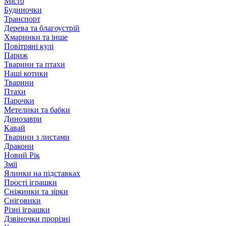
Місто
Будиночки
Транспорт
Дерева та благоустрій
Хмаринки та інше
Повітряні кулі
Париж
Тварини та птахи
Наші котики
Тварини
Птахи
Парочки
Метелики та бабки
Динозаври
Кавай
Тварини з листами
Дракони
Новий Рік
Змії
Ялинки на підставках
Прості іграшки
Сніжинки та зірки
Сніговики
Різні іграшки
Дзвіночки прорізні