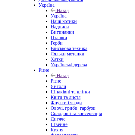
Україна
Назад
Україна
Наші котики
Надписи
Витинанки
Пташки
Герби
Військова техніка
Ляльки мотанки
Хатки
Українські дерева
Різне
Назад
Різне
Янголи
Шпаківні та клітки
Квіти та листя
Фрукти і ягоди
Овочі, гриби, гарбузи
Солодощі та консервація
Дитяче
Швейне
Кухня