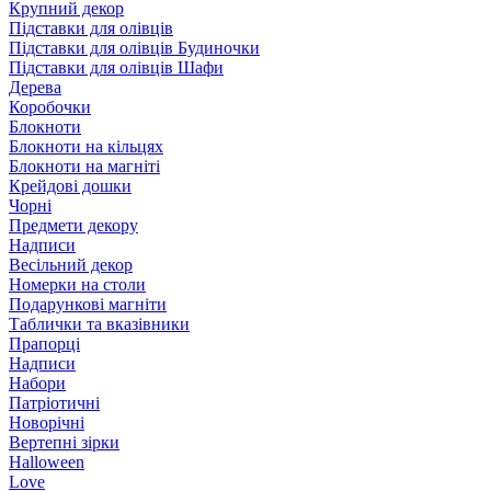
Крупний декор
Підставки для олівців
Підставки для олівців Будиночки
Підставки для олівців Шафи
Дерева
Коробочки
Блокноти
Блокноти на кільцях
Блокноти на магніті
Крейдові дошки
Чорні
Предмети декору
Надписи
Весільний декор
Номерки на столи
Подарункові магніти
Таблички та вказівники
Прапорці
Надписи
Набори
Патріотичні
Новорічні
Вертепні зірки
Halloween
Love