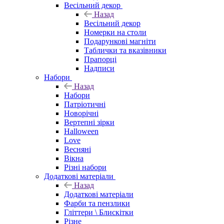
Весільний декор
Назад
Весільний декор
Номерки на столи
Подарункові магніти
Таблички та вказівники
Прапорці
Надписи
Набори
Назад
Набори
Патріотичні
Новорічні
Вертепні зірки
Halloween
Love
Весняні
Вікна
Різні набори
Додаткові матеріали
Назад
Додаткові матеріали
Фарби та пензлики
Гліттери \ Блискітки
Різне