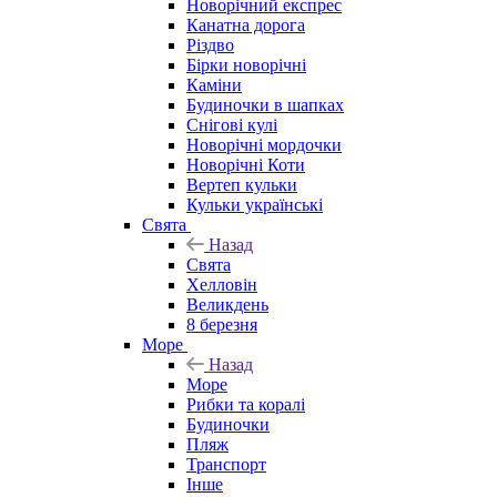
Новорічний експрес
Канатна дорога
Різдво
Бірки новорічні
Каміни
Будиночки в шапках
Снігові кулі
Новорічні мордочки
Новорічні Коти
Вертеп кульки
Кульки українські
Свята
Назад
Свята
Хелловін
Великдень
8 березня
Море
Назад
Море
Рибки та коралі
Будиночки
Пляж
Транспорт
Інше