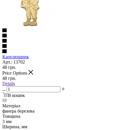
Капелюшник
Арт.: 13702
48
грн.
Price Options
48
грн.
Details
В кошик
Матеріал
фанера березова
Товщина
3 мм
Ширина, мм