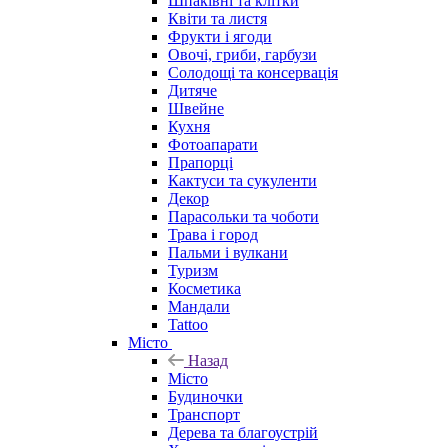
Шпаківні та клітки
Квіти та листя
Фрукти і ягоди
Овочі, гриби, гарбузи
Солодощі та консервація
Дитяче
Швейне
Кухня
Фотоапарати
Прапорці
Кактуси та сукуленти
Декор
Парасольки та чоботи
Трава і город
Пальми і вулкани
Туризм
Косметика
Мандали
Tattoo
Місто
Назад
Місто
Будиночки
Транспорт
Дерева та благоустрій