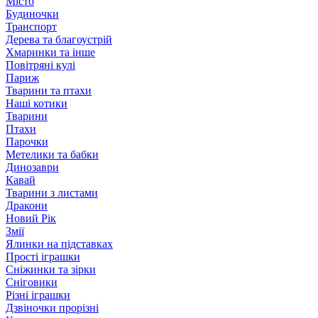
Місто
Будиночки
Транспорт
Дерева та благоустрій
Хмаринки та інше
Повітряні кулі
Париж
Тварини та птахи
Наші котики
Тварини
Птахи
Парочки
Метелики та бабки
Динозаври
Кавай
Тварини з листами
Дракони
Новий Рік
Змії
Ялинки на підставках
Прості іграшки
Сніжинки та зірки
Сніговики
Різні іграшки
Дзвіночки прорізні