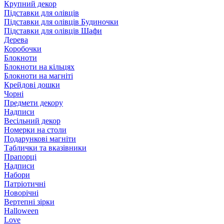
Крупний декор
Підставки для олівців
Підставки для олівців Будиночки
Підставки для олівців Шафи
Дерева
Коробочки
Блокноти
Блокноти на кільцях
Блокноти на магніті
Крейдові дошки
Чорні
Предмети декору
Надписи
Весільний декор
Номерки на столи
Подарункові магніти
Таблички та вказівники
Прапорці
Надписи
Набори
Патріотичні
Новорічні
Вертепні зірки
Halloween
Love