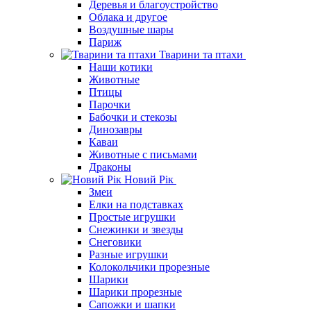
Деревья и благоустройство
Облака и другое
Воздушные шары
Париж
Тварини та птахи
Наши котики
Животные
Птицы
Парочки
Бабочки и стекозы
Динозавры
Каваи
Животные с письмами
Драконы
Новий Рік
Змеи
Елки на подставках
Простые игрушки
Снежинки и звезды
Снеговики
Разные игрушки
Колокольчики прорезные
Шарики
Шарики прорезные
Сапожки и шапки