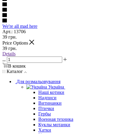
We're all mad here
Арт.: 13706
39
грн.
Price Options
39
грн.
Details
В кошик
Каталог
Для розмальовування
Україна
Наші котики
Надписи
Витинанки
Птички
Гербы
Военная техника
Куклы мотанки
Хатки