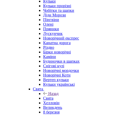
Кульки
Кульки прорізні
Чобітки та шапки
Діди Морози
Пінгвіни
Олені
Пряники
Лускунчик
Новорічний експрес
Канатна дорога
Різдво
Бірки новорічні
Каміни
Будиночки в шапках
Снігові кулі
Новорічні мордочки
Новорічні Коти
Вертеп кульки
Кульки українські
Свята
Назад
Свята
Хелловін
Великдень
8 березня