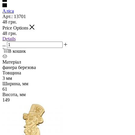
Аліса
Арт.: 13701
48
грн.
Price Options
48
грн.
Details
В кошик
Матеріал
фанера березова
Товщина
3 мм
Ширина, мм
61
Висота, мм
149