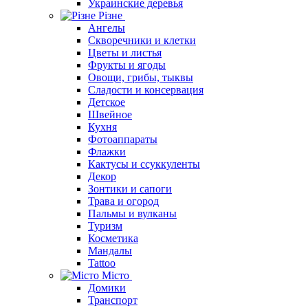
Украинские деревья
Різне
Ангелы
Скворечники и клетки
Цветы и листья
Фрукты и ягоды
Овощи, грибы, тыквы
Сладости и консервация
Детское
Швейное
Кухня
Фотоаппараты
Флажки
Кактусы и ссуккуленты
Декор
Зонтики и сапоги
Трава и огород
Пальмы и вулканы
Туризм
Косметика
Мандалы
Tattoo
Місто
Домики
Транспорт