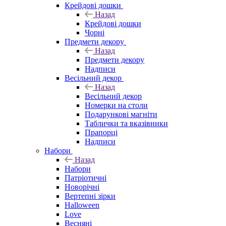
Крейдові дошки
Назад
Крейдові дошки
Чорні
Предмети декору
Назад
Предмети декору
Надписи
Весільний декор
Назад
Весільний декор
Номерки на столи
Подарункові магніти
Таблички та вказівники
Прапорці
Надписи
Набори
Назад
Набори
Патріотичні
Новорічні
Вертепні зірки
Halloween
Love
Весняні