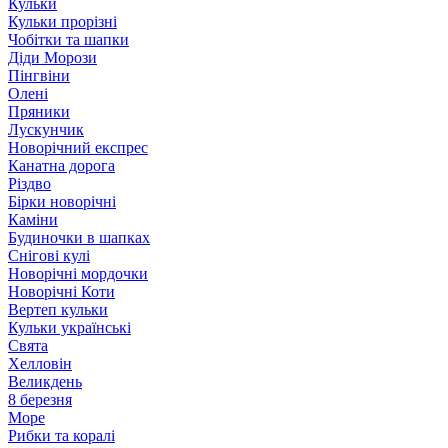
Кульки
Кульки прорізні
Чобітки та шапки
Діди Морози
Пінгвіни
Олені
Пряники
Лускунчик
Новорічний експрес
Канатна дорога
Різдво
Бірки новорічні
Каміни
Будиночки в шапках
Снігові кулі
Новорічні мордочки
Новорічні Коти
Вертеп кульки
Кульки українські
Свята
Хелловін
Великдень
8 березня
Море
Рибки та коралі