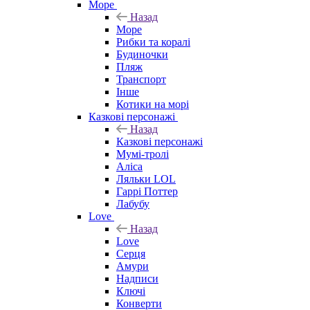
Море
Назад
Море
Рибки та коралі
Будиночки
Пляж
Транспорт
Інше
Котики на морі
Казкові персонажі
Назад
Казкові персонажі
Мумі-тролі
Аліса
Ляльки LOL
Гаррі Поттер
Лабубу
Love
Назад
Love
Серця
Амури
Надписи
Ключі
Конверти