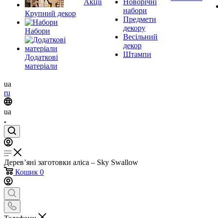
Акції
Новорічні
набори
Крупний декор
Предмети
декору
Набори
Весільний
декор
Штампи
Додаткові
матеріали
ua
ru
ua
Дерев’яні заготовки аліса – Sky Swallow
Кошик
0