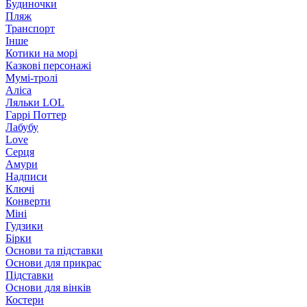
Будиночки
Пляж
Транспорт
Інше
Котики на морі
Казкові персонажі
Мумі-тролі
Аліса
Ляльки LOL
Гаррі Поттер
Лабубу
Love
Серця
Амури
Надписи
Ключі
Конверти
Міні
Гудзики
Бірки
Основи та підставки
Основи для прикрас
Підставки
Основи для вінків
Костери