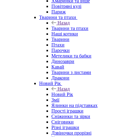
Хмаринки та інше
Повітряні кулі
Париж
Тварини та птахи
Назад
Тварини та птахи
Наші котики
Тварини
Птахи
Парочки
Метелики та бабки
Динозаври
Кавай
Тварини з листами
Дракони
Новий Рік
Назад
Новий Рік
Змії
Ялинки на підставках
Прості іграшки
Сніжинки та зірки
Сніговики
Різні іграшки
Дзвіночки прорізні