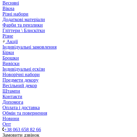
Весняні
Вікна
Різні набори
Додаткові матеріали
Фарби та пензлики
Гліттери \ Блискітки
Різне
Акції
Індивідуальні замовлення
Бірки
Брошки
Вивіски
Індивідуальні ескізи
Новорічні набори
Предмети декору
Весільний декор
Штампи
Контакти
Допомога
Оплата і доставка
Обмін та повернення
Новини
Опт
+38 063 658 82 66
Замовити дзвінок