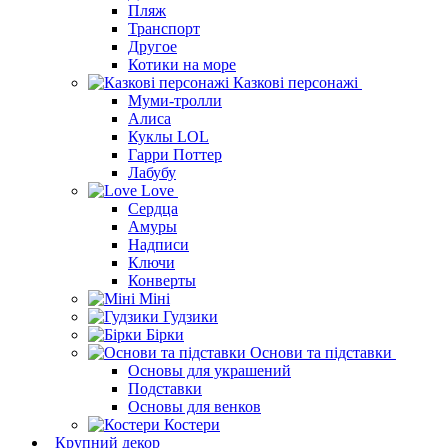
Пляж
Транспорт
Другое
Котики на море
Казкові персонажі
Муми-тролли
Алиса
Куклы LOL
Гарри Поттер
Лабубу
Love
Сердца
Амуры
Надписи
Ключи
Конверты
Міні
Гудзики
Бірки
Основи та підставки
Основы для украшений
Подставки
Основы для венков
Костери
Крупний декор