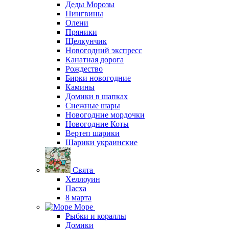
Деды Морозы
Пингвины
Олени
Пряники
Щелкунчик
Новогодний экспресс
Канатная дорога
Рождество
Бирки новогодние
Камины
Домики в шапках
Снежные шары
Новогодние мордочки
Новогодние Коты
Вертеп шарики
Шарики украинские
Свята
Хеллоуин
Пасха
8 марта
Море
Рыбки и кораллы
Домики