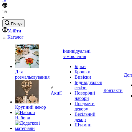
ua
Пошук
Увійти
Каталог
Індивідуальні
замовлення
Бірки
Для
Брошки
Доп
розмальовування
Вивіски
Індивідуальні
ескізи
Контакти
Акції
Новорічні
набори
Предмети
Крупний декор
декору
Весільний
Набори
декор
Штампи