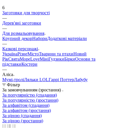
6
Заготовки для творчості
—
Дерев'яні заготовки
—
Для розмальовування
Крупний декор
Набори
Додаткові матеріали
—
Казкові персонажі
Україна
Різне
Місто
Тварини та птахи
Новий
Рік
Свята
Море
Love
Міні
Гудзики
Бірки
Основи та
підставки
Костери
—
Аліса
Мумі-тролі
Ляльки LOL
Гаррі Поттер
Лабубу
Фільтр
За замовчуванням (зростання)
За популярністю (спадання)
За популярністю (зростання)
За алфавітом (спадання)
За алфавітом (зростання)
За ціною (спадання)
За ціною (зростання)