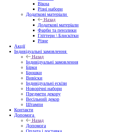
Вікна
Різні набори
Додаткові матеріали
Назад
Додаткові матеріали
Фарби та пензлики
Гліттери \ Блискітки
Різне
Акції
Індивідуальні замовлення
Назад
Індивідуальні замовлення
Бірки
Брошки
Вивіски
Індивідуальні ескізи
Новорічні набори
Предмети декору
Весільний декор
Штампи
Контакти
Допомога
Назад
Допомога
Оплата і доставка