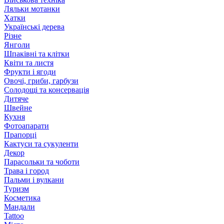
Ляльки мотанки
Хатки
Українські дерева
Різне
Янголи
Шпаківні та клітки
Квіти та листя
Фрукти і ягоди
Овочі, гриби, гарбузи
Солодощі та консервація
Дитяче
Швейне
Кухня
Фотоапарати
Прапорці
Кактуси та сукуленти
Декор
Парасольки та чоботи
Трава і город
Пальми і вулкани
Туризм
Косметика
Мандали
Tattoo