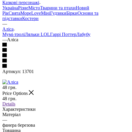
Казкові персонажі
Україна
Різне
Місто
Тварини та птахи
Новий
Рік
Свята
Море
Love
Міні
Гудзики
Бірки
Основи та
підставки
Костери
—
Аліса
Мумі-тролі
Ляльки LOL
Гаррі Поттер
Лабубу
—
Аліса
Артикул:
13701
48
грн.
Price Options
48
грн.
Details
Характеристики
Матеріал
—
фанера березова
Товщина