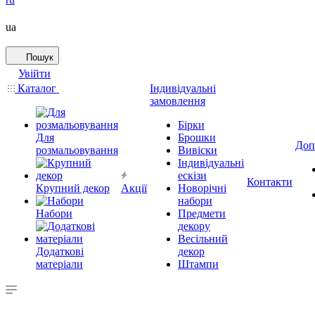
ua
Пошук
Увійти
Каталог
Індивідуальні
замовлення
Бірки
Для
Брошки
Доп
розмальовування
Вивіски
Індивідуальні
ескізи
Контакти
Крупний декор
Акції
Новорічні
набори
Набори
Предмети
декору
Весільний
Додаткові
декор
матеріали
Штампи