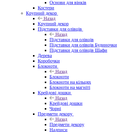
Основи для вінків
Костери
Крупний декор
Назад
Крупний декор
Підставки для олівців
Назад
Підставки для олівців
Підставки для олівців Будиночки
Підставки для олівців Шафи
Дерева
Коробочки
Блокноти
Назад
Блокноти
Блокноти на кільцях
Блокноти на магніті
Крейдові дошки
Назад
Крейдові дошки
Чорні
Предмети декору
Назад
Предмети декору
Надписи