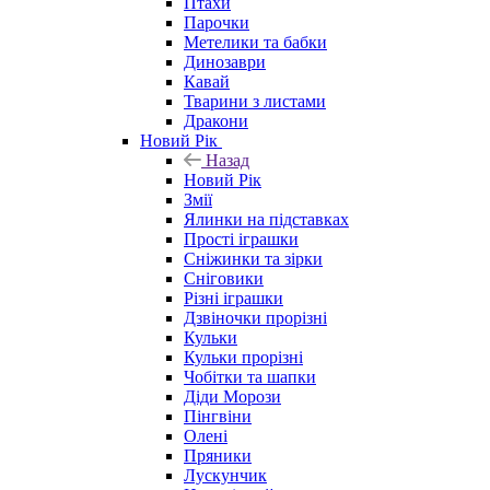
Птахи
Парочки
Метелики та бабки
Динозаври
Кавай
Тварини з листами
Дракони
Новий Рік
Назад
Новий Рік
Змії
Ялинки на підставках
Прості іграшки
Сніжинки та зірки
Сніговики
Різні іграшки
Дзвіночки прорізні
Кульки
Кульки прорізні
Чобітки та шапки
Діди Морози
Пінгвіни
Олені
Пряники
Лускунчик