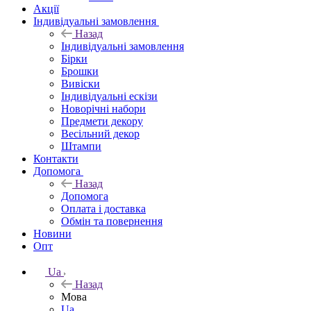
Акції
Індивідуальні замовлення
Назад
Індивідуальні замовлення
Бірки
Брошки
Вивіски
Індивідуальні ескізи
Новорічні набори
Предмети декору
Весільний декор
Штампи
Контакти
Допомога
Назад
Допомога
Оплата і доставка
Обмін та повернення
Новини
Опт
Ua
Назад
Мова
Ua