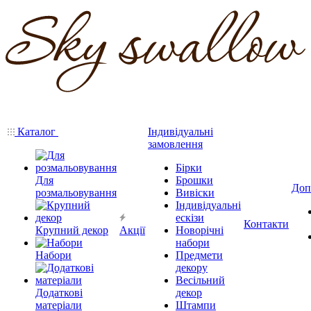
Каталог
Індивідуальні
замовлення
Бірки
Для
Брошки
Доп
розмальовування
Вивіски
Індивідуальні
ескізи
Контакти
Крупний декор
Акції
Новорічні
набори
Набори
Предмети
декору
Весільний
Додаткові
декор
матеріали
Штампи