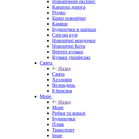
Новорічний експрес
Канатна дорога
Різдво
Бірки новорічні
Каміни
Будиночки в шапках
Снігові кулі
Новорічні мордочки
Новорічні Коти
Вертеп кульки
Кульки українські
Свята
Назад
Свята
Хелловін
Великдень
8 березня
Море
Назад
Море
Рибки та коралі
Будиночки
Пляж
Транспорт
Інше