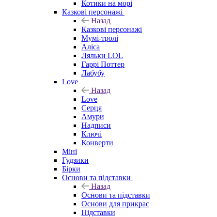
Котики на морі
Казкові персонажі
Назад
Казкові персонажі
Мумі-тролі
Аліса
Ляльки LOL
Гаррі Поттер
Лабубу
Love
Назад
Love
Серця
Амури
Надписи
Ключі
Конверти
Міні
Гудзики
Бірки
Основи та підставки
Назад
Основи та підставки
Основи для прикрас
Підставки