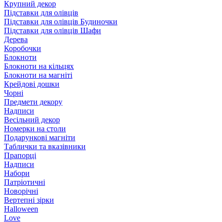
Крупний декор
Підставки для олівців
Підставки для олівців Будиночки
Підставки для олівців Шафи
Дерева
Коробочки
Блокноти
Блокноти на кільцях
Блокноти на магніті
Крейдові дошки
Чорні
Предмети декору
Надписи
Весільний декор
Номерки на столи
Подарункові магніти
Таблички та вказівники
Прапорці
Надписи
Набори
Патріотичні
Новорічні
Вертепні зірки
Halloween
Love