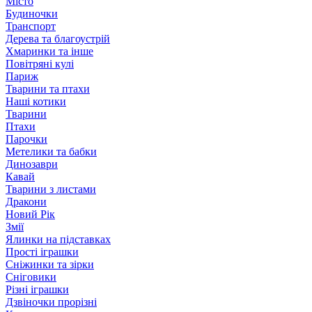
Місто
Будиночки
Транспорт
Дерева та благоустрій
Хмаринки та інше
Повітряні кулі
Париж
Тварини та птахи
Наші котики
Тварини
Птахи
Парочки
Метелики та бабки
Динозаври
Кавай
Тварини з листами
Дракони
Новий Рік
Змії
Ялинки на підставках
Прості іграшки
Сніжинки та зірки
Сніговики
Різні іграшки
Дзвіночки прорізні