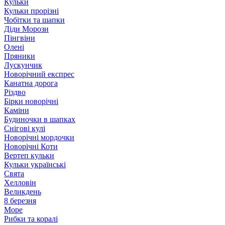
Кульки
Кульки прорізні
Чобітки та шапки
Діди Морози
Пінгвіни
Олені
Пряники
Лускунчик
Новорічний експрес
Канатна дорога
Різдво
Бірки новорічні
Каміни
Будиночки в шапках
Снігові кулі
Новорічні мордочки
Новорічні Коти
Вертеп кульки
Кульки українські
Свята
Хелловін
Великдень
8 березня
Море
Рибки та коралі