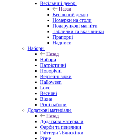
Весільний декор
Назад
Весільний декор
Номерки на столи
Подарункові магніти
Таблички та вказівники
Прапорці
Надписи
Набори
Назад
Набори
Патріотичні
Новорічні
Вертепні зірки
Halloween
Love
Весняні
Вікна
Різні набори
Додаткові матеріали
Назад
Додаткові матеріали
Фарби та пензлики
Гліттери \ Блискітки
Різне