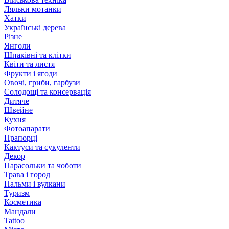
Ляльки мотанки
Хатки
Українські дерева
Різне
Янголи
Шпаківні та клітки
Квіти та листя
Фрукти і ягоди
Овочі, гриби, гарбузи
Солодощі та консервація
Дитяче
Швейне
Кухня
Фотоапарати
Прапорці
Кактуси та сукуленти
Декор
Парасольки та чоботи
Трава і город
Пальми і вулкани
Туризм
Косметика
Мандали
Tattoo