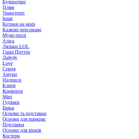
Будиночки
Пляж
Транспорт
Інше
Котики на морі
Казкові персонажі
Мумі-тролі
Аліса
Ляльки LOL
Гаррі Поттер
Лабубу
Love
Серця
Амури
Надписи
Ключі
Конверти
Міні
Гудзики
Бірки
Основи та підставки
Основи для прикрас
Підставки
Основи для вінків
Костери