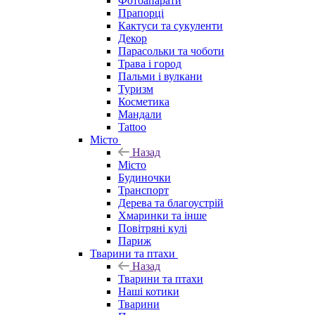
Фотоапарати
Прапорці
Кактуси та сукуленти
Декор
Парасольки та чоботи
Трава і город
Пальми і вулкани
Туризм
Косметика
Мандали
Tattoo
Місто
Назад
Місто
Будиночки
Транспорт
Дерева та благоустрій
Хмаринки та інше
Повітряні кулі
Париж
Тварини та птахи
Назад
Тварини та птахи
Наші котики
Тварини