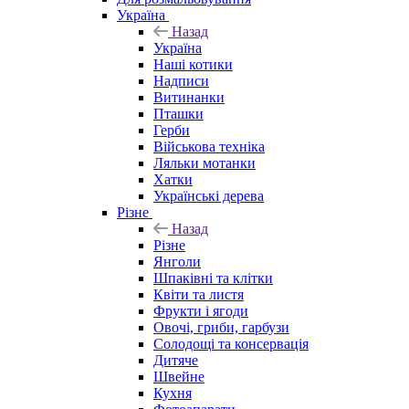
Україна
Назад
Україна
Наші котики
Надписи
Витинанки
Пташки
Герби
Військова техніка
Ляльки мотанки
Хатки
Українські дерева
Різне
Назад
Різне
Янголи
Шпаківні та клітки
Квіти та листя
Фрукти і ягоди
Овочі, гриби, гарбузи
Солодощі та консервація
Дитяче
Швейне
Кухня