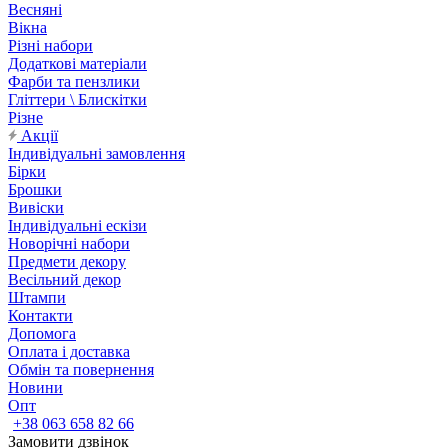
Весняні
Вікна
Різні набори
Додаткові матеріали
Фарби та пензлики
Гліттери \ Блискітки
Різне
Акції
Індивідуальні замовлення
Бірки
Брошки
Вивіски
Індивідуальні ескізи
Новорічні набори
Предмети декору
Весільний декор
Штампи
Контакти
Допомога
Оплата і доставка
Обмін та повернення
Новини
Опт
+38 063 658 82 66
Замовити дзвінок