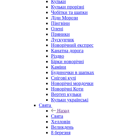
Кульки
Кульки прорізні
Чобітки та шапки
Діди Морози
Пінгвіни
Олені
Пряники
Лускунчик
Новорічний експрес
Канатна дорога
Різдво
Бірки новорічні
Каміни
Будиночки в шапках
Снігові кулі
Новорічні мордочки
Новорічні Коти
Вертеп кульки
Кульки українські
Свята
Назад
Свята
Хелловін
Великдень
8 березня