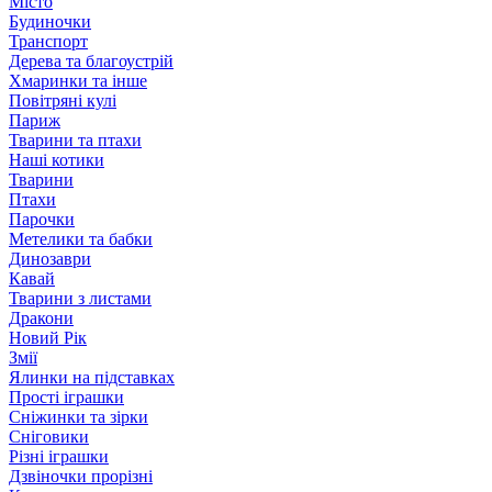
Місто
Будиночки
Транспорт
Дерева та благоустрій
Хмаринки та інше
Повітряні кулі
Париж
Тварини та птахи
Наші котики
Тварини
Птахи
Парочки
Метелики та бабки
Динозаври
Кавай
Тварини з листами
Дракони
Новий Рік
Змії
Ялинки на підставках
Прості іграшки
Сніжинки та зірки
Сніговики
Різні іграшки
Дзвіночки прорізні