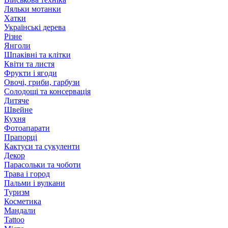
Ляльки мотанки
Хатки
Українські дерева
Різне
Янголи
Шпаківні та клітки
Квіти та листя
Фрукти і ягоди
Овочі, гриби, гарбузи
Солодощі та консервація
Дитяче
Швейне
Кухня
Фотоапарати
Прапорці
Кактуси та сукуленти
Декор
Парасольки та чоботи
Трава і город
Пальми і вулкани
Туризм
Косметика
Мандали
Tattoo