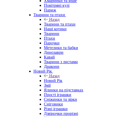
Хмаринки та інше
Повітряні кулі
Париж
Тварини та птахи
Назад
Тварини та птахи
Наші котики
Тварини
Птахи
Парочки
Метелики та бабки
Динозаври
Кавай
Тварини з листами
Дракони
Новий Рік
Назад
Новий Рік
Змії
Ялинки на підставках
Прості іграшки
Сніжинки та зірки
Сніговики
Різні іграшки
Дзвіночки прорізні