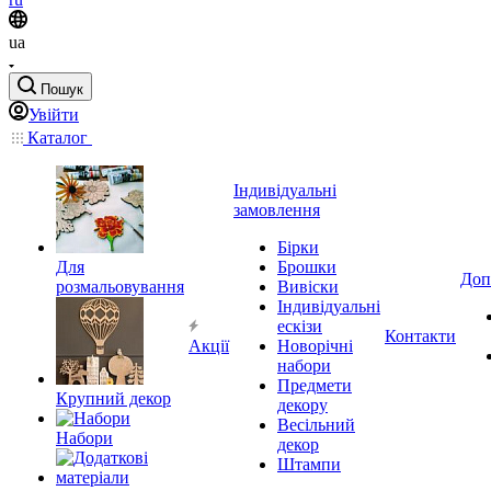
ua
Пошук
Увійти
Каталог
Індивідуальні
замовлення
Бірки
Для
Брошки
Доп
розмальовування
Вивіски
Індивідуальні
ескізи
Контакти
Акції
Новорічні
набори
Предмети
Крупний декор
декору
Весільний
Набори
декор
Штампи