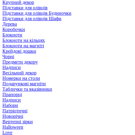
Крупний декор
Підставки для олівців
Підставки для олівців Будиночки
Підставки для олівців Шафи
Дерева
Коробочки
Блокноти
Блокноти на кільцях
Блокноти на магніті
Крейдові дошки
Чорні
Предмети декору
Надписи
Весільний декор
Номерки на столи
Подарункові магніти
Таблички та вказівники
Прапорці
Надписи
Набори
Патріотичні
Новорічні
Вертепні зірки
Halloween
Love