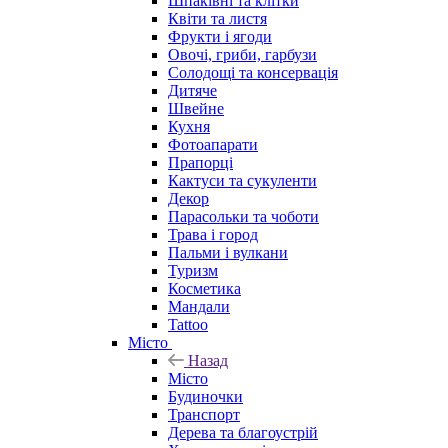
Шпаківні та клітки
Квіти та листя
Фрукти і ягоди
Овочі, гриби, гарбузи
Солодощі та консервація
Дитяче
Швейне
Кухня
Фотоапарати
Прапорці
Кактуси та сукуленти
Декор
Парасольки та чоботи
Трава і город
Пальми і вулкани
Туризм
Косметика
Мандали
Tattoo
Місто
Назад
Місто
Будиночки
Транспорт
Дерева та благоустрій