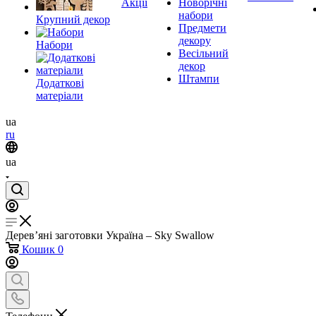
Акції
Новорічні
набори
Крупний декор
Предмети
декору
Набори
Весільний
декор
Штампи
Додаткові
матеріали
ua
ru
ua
Дерев’яні заготовки Україна – Sky Swallow
Кошик
0