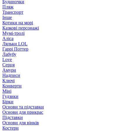
Будиночки
Пляж
Транспорт
Інше
Котики на морі
Казкові персонажі
Мумі-тролі
Аліса
Ляльки LOL
Гаррі Поттер
Лабубу
Love
Серця
Амури
Надписи
Ключі
Конверти
Міні
Гудзики
Бірки
Основи та підставки
Основи для прикрас
Підставки
Основи для вінків
Костери