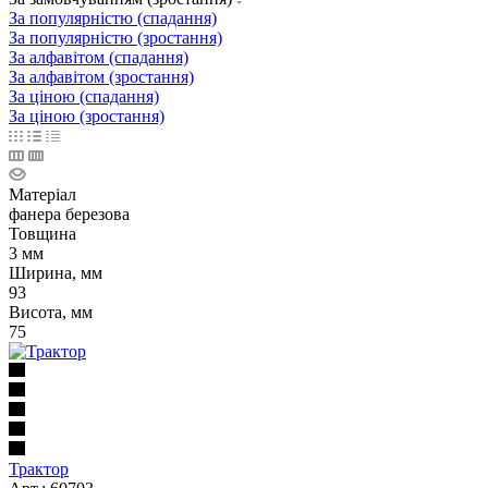
За популярністю (спадання)
За популярністю (зростання)
За алфавітом (спадання)
За алфавітом (зростання)
За ціною (спадання)
За ціною (зростання)
Матеріал
фанера березова
Товщина
3 мм
Ширина, мм
93
Висота, мм
75
Трактор