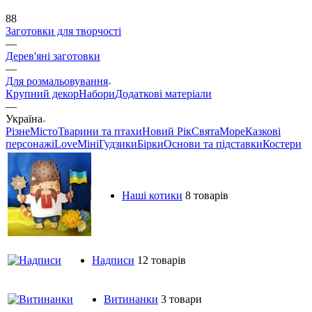
88
Заготовки для творчості
—
Дерев'яні заготовки
—
Для розмальовування
Крупний декор
Набори
Додаткові матеріали
—
Україна
Різне
Місто
Тварини та птахи
Новий Рік
Свята
Море
Казкові
персонажі
Love
Міні
Гудзики
Бірки
Основи та підставки
Костери
Наші котики
8 товарів
Надписи
12 товарів
Витинанки
3 товари