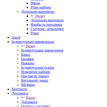
Вікна
Різні набори
Додаткові матеріали
Назад
Додаткові матеріали
Фарби та пензлики
Гліттери \ Блискітки
Різне
Акції
Індивідуальні замовлення
Назад
Індивідуальні замовлення
Бірки
Брошки
Вивіски
Індивідуальні ескізи
Новорічні набори
Предмети декору
Весільний декор
Штампи
Контакти
Допомога
Назад
Допомога
Оплата і доставка