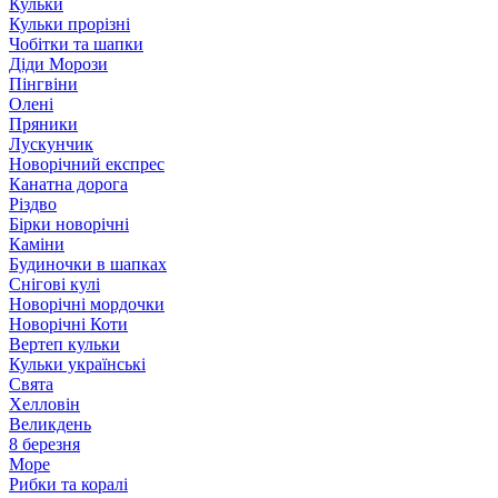
Кульки
Кульки прорізні
Чобітки та шапки
Діди Морози
Пінгвіни
Олені
Пряники
Лускунчик
Новорічний експрес
Канатна дорога
Різдво
Бірки новорічні
Каміни
Будиночки в шапках
Снігові кулі
Новорічні мордочки
Новорічні Коти
Вертеп кульки
Кульки українські
Свята
Хелловін
Великдень
8 березня
Море
Рибки та коралі