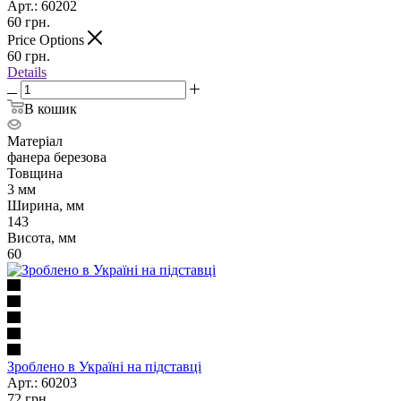
Арт.: 60202
60
грн.
Price Options
60
грн.
Details
В кошик
Матеріал
фанера березова
Товщина
3 мм
Ширина, мм
143
Висота, мм
60
Зроблено в Україні на підставці
Арт.: 60203
72
грн.