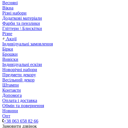
Весняні
Вікна
Різні набори
Додаткові матеріали
Фарби та пензлики
Гліттери \ Блискітки
Різне
Акції
Індивідуальні замовлення
Бірки
Брошки
Вивіски
Індивідуальні ескізи
Новорічні набори
Предмети декору
Весільний декор
Штампи
Контакти
Допомога
Оплата і доставка
Обмін та повернення
Новини
Опт
+38 063 658 82 66
Замовити дзвінок