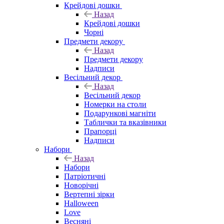
Крейдові дошки
Назад
Крейдові дошки
Чорні
Предмети декору
Назад
Предмети декору
Надписи
Весільний декор
Назад
Весільний декор
Номерки на столи
Подарункові магніти
Таблички та вказівники
Прапорці
Надписи
Набори
Назад
Набори
Патріотичні
Новорічні
Вертепні зірки
Halloween
Love
Весняні