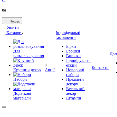
ua
Пошук
Увійти
Каталог
Індивідуальні
замовлення
Бірки
Для
Брошки
Доп
розмальовування
Вивіски
Індивідуальні
ескізи
Контакти
Крупний декор
Акції
Новорічні
набори
Набори
Предмети
декору
Весільний
Додаткові
декор
матеріали
Штампи