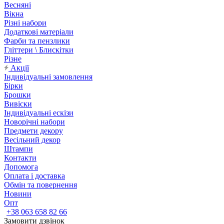
Весняні
Вікна
Різні набори
Додаткові матеріали
Фарби та пензлики
Гліттери \ Блискітки
Різне
Акції
Індивідуальні замовлення
Бірки
Брошки
Вивіски
Індивідуальні ескізи
Новорічні набори
Предмети декору
Весільний декор
Штампи
Контакти
Допомога
Оплата і доставка
Обмін та повернення
Новини
Опт
+38 063 658 82 66
Замовити дзвінок