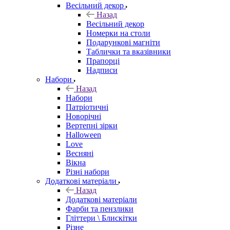
Весільний декор
Назад
Весільний декор
Номерки на столи
Подарункові магніти
Таблички та вказівники
Прапорці
Надписи
Набори
Назад
Набори
Патріотичні
Новорічні
Вертепні зірки
Halloween
Love
Весняні
Вікна
Різні набори
Додаткові матеріали
Назад
Додаткові матеріали
Фарби та пензлики
Гліттери \ Блискітки
Різне