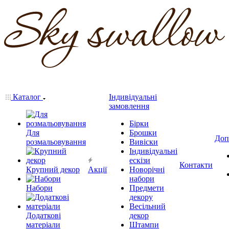
Каталог
Індивідуальні
замовлення
Бірки
Для
Брошки
Доп
розмальовування
Вивіски
Індивідуальні
ескізи
Контакти
Крупний декор
Акції
Новорічні
набори
Набори
Предмети
декору
Весільний
Додаткові
декор
матеріали
Штампи