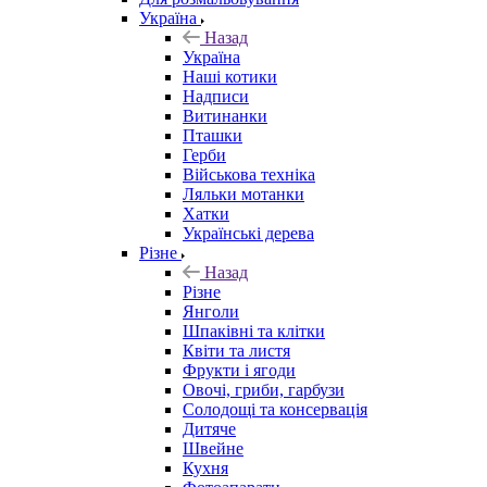
Україна
Назад
Україна
Наші котики
Надписи
Витинанки
Пташки
Герби
Військова техніка
Ляльки мотанки
Хатки
Українські дерева
Різне
Назад
Різне
Янголи
Шпаківні та клітки
Квіти та листя
Фрукти і ягоди
Овочі, гриби, гарбузи
Солодощі та консервація
Дитяче
Швейне
Кухня