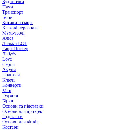
Будиночки
Пляж
Транспорт
Інше
Котики на морі
Казкові персонажі
Мумі-тролі
Аліса
Ляльки LOL
Гаррі Поттер
Лабубу
Love
Серця
Амури
Надписи
Ключі
Конверти
Міні
Гудзики
Бірки
Основи та підставки
Основи для прикрас
Підставки
Основи для вінків
Костери