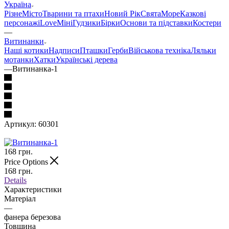
Україна
Різне
Місто
Тварини та птахи
Новий Рік
Свята
Море
Казкові
персонажі
Love
Міні
Гудзики
Бірки
Основи та підставки
Костери
—
Витинанки
Наші котики
Надписи
Пташки
Герби
Військова техніка
Ляльки
мотанки
Хатки
Українські дерева
—
Витинанка-1
Артикул:
60301
168
грн.
Price Options
168
грн.
Details
Характеристики
Матеріал
—
фанера березова
Товщина