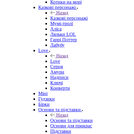
Котики на морі
Казкові персонажі
Назад
Казкові персонажі
Мумі-тролі
Аліса
Ляльки LOL
Гаррі Поттер
Лабубу
Love
Назад
Love
Серця
Амури
Надписи
Ключі
Конверти
Міні
Гудзики
Бірки
Основи та підставки
Назад
Основи та підставки
Основи для прикрас
Підставки