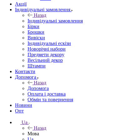
Акції
Індивідуальні замовлення
Назад
Індивідуальні замовлення
Бірки
Брошки
Вивіски
Індивідуальні ескізи
Новорічні набори
Предмети декору
Весільний декор
Штампи
Контакти
Допомога
Назад
Допомога
Оплата і доставка
Обмін та повернення
Новини
Опт
Ua
Назад
Мова
Ua