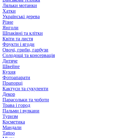
Ляльки мотанки
Хатки
Українські дерева
Різне
Янголи
Шпаківні та клітки
Квіти та листя
Фрукти і ягоди
Овочі, гриби, гарбузи
Солодощі та консервація
Дитяче
Швейне
Кухня
Фотоапарати
Прапорці
Кактуси та сукуленти
Декор
Парасольки та чоботи
Трава і город
Пальми і вулкани
Туризм
Косметика
Мандали
Tattoo