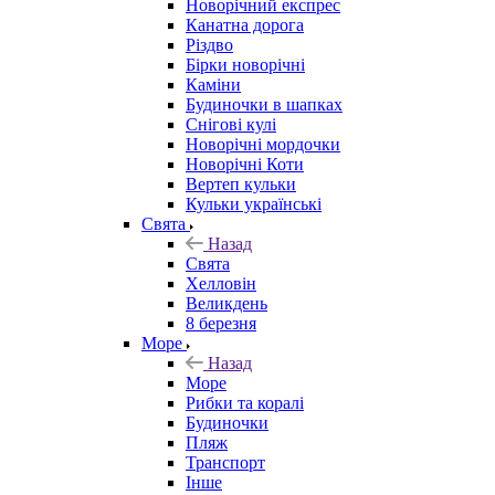
Новорічний експрес
Канатна дорога
Різдво
Бірки новорічні
Каміни
Будиночки в шапках
Снігові кулі
Новорічні мордочки
Новорічні Коти
Вертеп кульки
Кульки українські
Свята
Назад
Свята
Хелловін
Великдень
8 березня
Море
Назад
Море
Рибки та коралі
Будиночки
Пляж
Транспорт
Інше