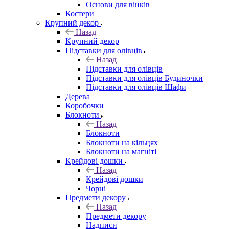
Основи для вінків
Костери
Крупний декор
Назад
Крупний декор
Підставки для олівців
Назад
Підставки для олівців
Підставки для олівців Будиночки
Підставки для олівців Шафи
Дерева
Коробочки
Блокноти
Назад
Блокноти
Блокноти на кільцях
Блокноти на магніті
Крейдові дошки
Назад
Крейдові дошки
Чорні
Предмети декору
Назад
Предмети декору
Надписи