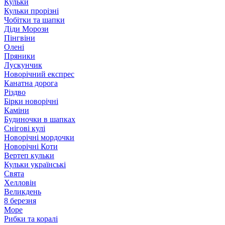
Кульки
Кульки прорізні
Чобітки та шапки
Діди Морози
Пінгвіни
Олені
Пряники
Лускунчик
Новорічний експрес
Канатна дорога
Різдво
Бірки новорічні
Каміни
Будиночки в шапках
Снігові кулі
Новорічні мордочки
Новорічні Коти
Вертеп кульки
Кульки українські
Свята
Хелловін
Великдень
8 березня
Море
Рибки та коралі