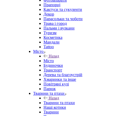
Фотоапарати
Прапорці
Кактуси та сукуленти
Декор
Парасольки та чоботи
Трава і город
Пальми і вулкани
Туризм
Косметика
Мандали
Tattoo
Місто
Назад
Місто
Будиночки
Транспорт
Дерева та благоустрій
Хмаринки та інше
Повітряні кулі
Париж
Тварини та птахи
Назад
Тварини та птахи
Наші котики
Тварини