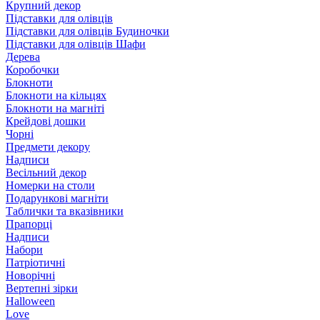
Крупний декор
Підставки для олівців
Підставки для олівців Будиночки
Підставки для олівців Шафи
Дерева
Коробочки
Блокноти
Блокноти на кільцях
Блокноти на магніті
Крейдові дошки
Чорні
Предмети декору
Надписи
Весільний декор
Номерки на столи
Подарункові магніти
Таблички та вказівники
Прапорці
Надписи
Набори
Патріотичні
Новорічні
Вертепні зірки
Halloween
Love