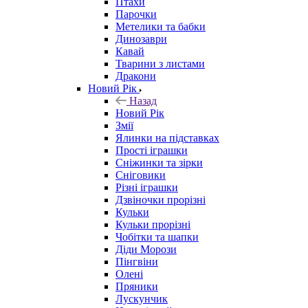
Птахи
Парочки
Метелики та бабки
Динозаври
Кавай
Тварини з листами
Дракони
Новий Рік
Назад
Новий Рік
Змії
Ялинки на підставках
Прості іграшки
Сніжинки та зірки
Сніговики
Різні іграшки
Дзвіночки прорізні
Кульки
Кульки прорізні
Чобітки та шапки
Діди Морози
Пінгвіни
Олені
Пряники
Лускунчик