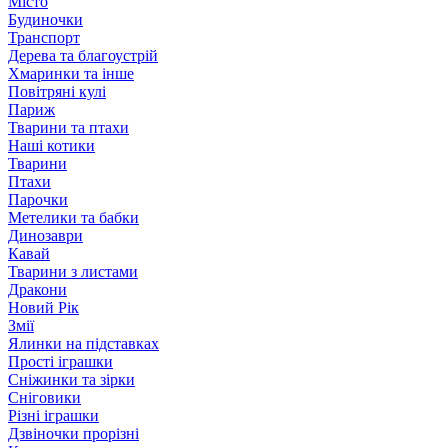
Місто
Будиночки
Транспорт
Дерева та благоустрій
Хмаринки та інше
Повітряні кулі
Париж
Тварини та птахи
Наші котики
Тварини
Птахи
Парочки
Метелики та бабки
Динозаври
Кавай
Тварини з листами
Дракони
Новий Рік
Змії
Ялинки на підставках
Прості іграшки
Сніжинки та зірки
Сніговики
Різні іграшки
Дзвіночки прорізні