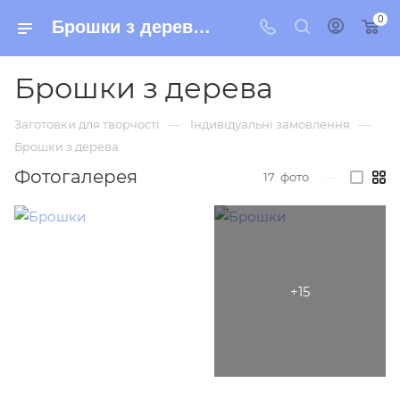
0
Брошки з дерева – Sky Swallow
Брошки з дерева
—
—
Заготовки для творчості
Індивідуальні замовлення
Брошки з дерева
Фотогалерея
17
фото
—