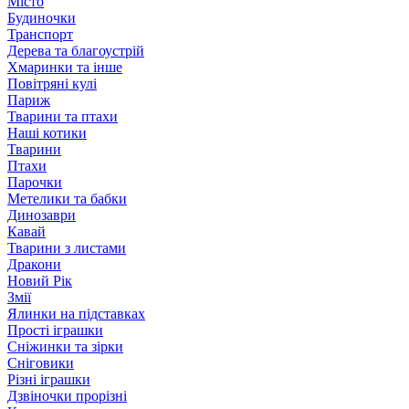
Місто
Будиночки
Транспорт
Дерева та благоустрій
Хмаринки та інше
Повітряні кулі
Париж
Тварини та птахи
Наші котики
Тварини
Птахи
Парочки
Метелики та бабки
Динозаври
Кавай
Тварини з листами
Дракони
Новий Рік
Змії
Ялинки на підставках
Прості іграшки
Сніжинки та зірки
Сніговики
Різні іграшки
Дзвіночки прорізні