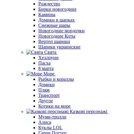
Рождество
Бирки новогодние
Камины
Домики в шапках
Снежные шары
Новогодние мордочки
Новогодние Коты
Вертеп шарики
Шарики украинские
Свята
Хеллоуин
Пасха
8 марта
Море
Рыбки и кораллы
Домики
Пляж
Транспорт
Другое
Котики на море
Казкові персонажі
Муми-тролли
Алиса
Куклы LOL
Гарри Поттер