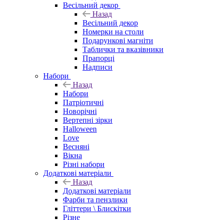
Весільний декор
Назад
Весільний декор
Номерки на столи
Подарункові магніти
Таблички та вказівники
Прапорці
Надписи
Набори
Назад
Набори
Патріотичні
Новорічні
Вертепні зірки
Halloween
Love
Весняні
Вікна
Різні набори
Додаткові матеріали
Назад
Додаткові матеріали
Фарби та пензлики
Гліттери \ Блискітки
Різне