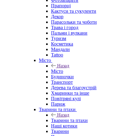
Фотоапарати
Прапорці
Кактуси та сукуленти
Декор
Парасольки та чоботи
Трава і город
Пальми і вулкани
Туризм
Косметика
Мандали
Tattoo
Місто
Назад
Місто
Будиночки
Транспорт
Дерева та благоустрій
Хмаринки та інше
Повітряні кулі
Париж
Тварини та птахи
Назад
Тварини та птахи
Наші котики
Тварини