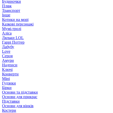
Будиночки
Пляж
Транспорт
Інше
Котики на морі
Казкові персонажі
Мумі-тролі
Аліса
Ляльки LOL
Гаррі Поттер
Лабубу
Love
Серця
Амури
Надписи
Ключі
Конверти
Міні
Гудзики
Бірки
Основи та підставки
Основи для прикрас
Підставки
Основи для вінків
Костери