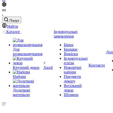
ua
Пошук
Увійти
Каталог
Індивідуальні
замовлення
Бірки
Для
Брошки
Доп
розмальовування
Вивіски
Індивідуальні
ескізи
Контакти
Крупний декор
Акції
Новорічні
набори
Набори
Предмети
декору
Весільний
Додаткові
декор
матеріали
Штампи