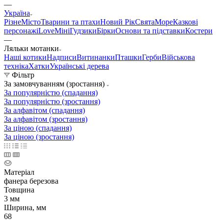
—
Україна
Різне
Місто
Тварини та птахи
Новий Рік
Свята
Море
Казкові
персонажі
Love
Міні
Гудзики
Бірки
Основи та підставки
Костери
—
Ляльки мотанки
Наші котики
Надписи
Витинанки
Пташки
Герби
Військова
техніка
Хатки
Українські дерева
Фільтр
За замовчуванням (зростання)
За популярністю (спадання)
За популярністю (зростання)
За алфавітом (спадання)
За алфавітом (зростання)
За ціною (спадання)
За ціною (зростання)
Матеріал
фанера березова
Товщина
3 мм
Ширина, мм
68