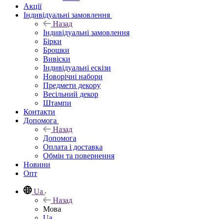
Акції
Індивідуальні замовлення
Назад
Індивідуальні замовлення
Бірки
Брошки
Вивіски
Індивідуальні ескізи
Новорічні набори
Предмети декору
Весільний декор
Штампи
Контакти
Допомога
Назад
Допомога
Оплата і доставка
Обмін та повернення
Новини
Опт
Ua
Назад
Мова
Ua