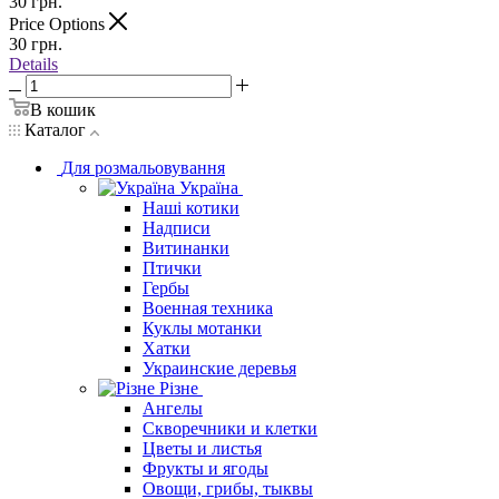
30
грн.
Price Options
30
грн.
Details
В кошик
Каталог
Для розмальовування
Україна
Наші котики
Надписи
Витинанки
Птички
Гербы
Военная техника
Куклы мотанки
Хатки
Украинские деревья
Різне
Ангелы
Скворечники и клетки
Цветы и листья
Фрукты и ягоды
Овощи, грибы, тыквы