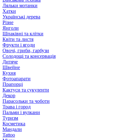
Ляльки мотанки
Хатки
Українські дерева
Різне
Янголи
Шпаківні та клітки
Квіти та листя
Фрукти і ягоди
Овочі, гриби, гарбузи
Солодощі та консервація
Дитяче
Швейне
Кухня
Фотоапарати
Прапорці
Кактуси та сукуленти
Декор
Парасольки та чоботи
Трава і город
Пальми і вулкани
Туризм
Косметика
Мандали
Tattoo