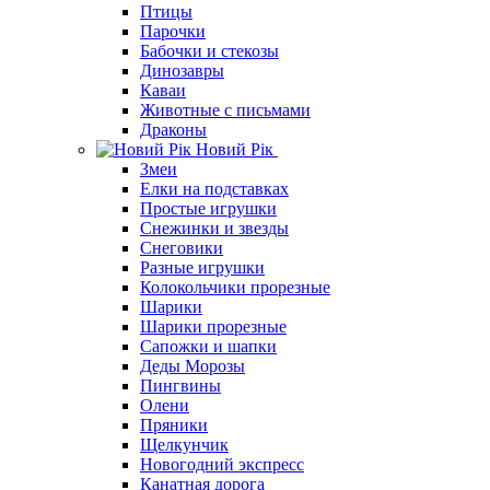
Птицы
Парочки
Бабочки и стекозы
Динозавры
Каваи
Животные с письмами
Драконы
Новий Рік
Змеи
Елки на подставках
Простые игрушки
Снежинки и звезды
Снеговики
Разные игрушки
Колокольчики прорезные
Шарики
Шарики прорезные
Сапожки и шапки
Деды Морозы
Пингвины
Олени
Пряники
Щелкунчик
Новогодний экспресс
Канатная дорога