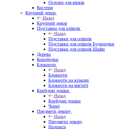
Основи для вінків
Костери
Крупний декор
Назад
Крупний декор
Підставки для олівців
Назад
Підставки для олівців
Підставки для олівців Будиночки
Підставки для олівців Шафи
Дерева
Коробочки
Блокноти
Назад
Блокноти
Блокноти на кільцях
Блокноти на магніті
Крейдові дошки
Назад
Крейдові дошки
Чорні
Предмети декору
Назад
Предмети декору
Надписи