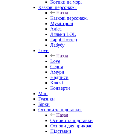
Котики на морі
Казкові персонажі
Назад
Казкові персонажі
Мумі-тролі
Аліса
Ляльки LOL
Гаррі Поттер
Лабубу
Love
Назад
Love
Серця
Амури
Надписи
Ключі
Конверти
Міні
Гудзики
Бірки
Основи та підставки
Назад
Основи та підставки
Основи для прикрас
Підставки