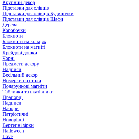
Крупний декор
Підставки для олівців
Підставки для олівців Будиночки
Підставки для олівців Шафи
Дерева
Коробочки
Блокноти
Блокноти на кільцях
Блокноти на магніті
Крейдові дошки
Чорні
Предмети декору
Надписи
Весільний декор
Номерки на столи
Подарункові магніти
Таблички та вказівники
Прапорці
Надписи
Набори
Патріотичні
Новорічні
Вертепні зірки
Halloween
Love