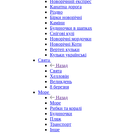
Новорічний експрес
Канатна дорога
Різдво
Бірки новорічні
Каміни
Будиночки в шапках
Снігові кулі
Новорічні мордочки
Новорічні Коти
Вертеп кульки
Кульки українські
Свята
Назад
Свята
Хелловін
Великдень
8 березня
Море
Назад
Море
Рибки та коралі
Будиночки
Пляж
Транспорт
Інше