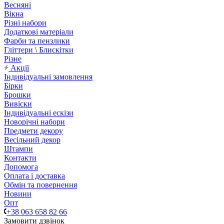
Весняні
Вікна
Різні набори
Додаткові матеріали
Фарби та пензлики
Гліттери \ Блискітки
Різне
Акції
Індивідуальні замовлення
Бірки
Брошки
Вивіски
Індивідуальні ескізи
Новорічні набори
Предмети декору
Весільний декор
Штампи
Контакти
Допомога
Оплата і доставка
Обмін та повернення
Новини
Опт
+38 063 658 82 66
Замовити дзвінок