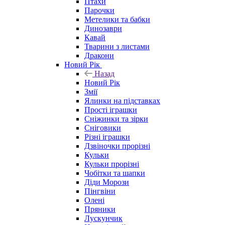
Птахи
Парочки
Метелики та бабки
Динозаври
Кавай
Тварини з листами
Дракони
Новий Рік
Назад
Новий Рік
Змії
Ялинки на підставках
Прості іграшки
Сніжинки та зірки
Сніговики
Різні іграшки
Дзвіночки прорізні
Кульки
Кульки прорізні
Чобітки та шапки
Діди Морози
Пінгвіни
Олені
Пряники
Лускунчик