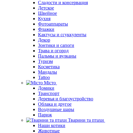
Сладости и консервация
Детское
Швейное
Кухня
Фотоаппараты
Флажки
Кактусы и ссуккуленты
Декор
Зонтики и сапоги
Трава и огород
Пальмы и вулканы
Туризм
Косметика
Мандалы
Tattoo
Місто
Домики
Транспорт
Деревья и благоустройство
Облака и другое
Воздушные шары
Париж
Тварини та птахи
Наши котики
Животные