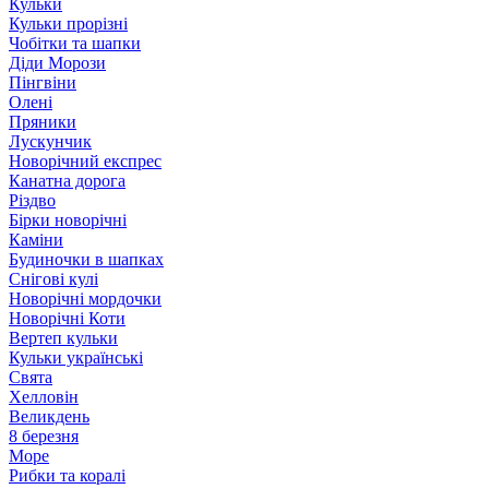
Кульки
Кульки прорізні
Чобітки та шапки
Діди Морози
Пінгвіни
Олені
Пряники
Лускунчик
Новорічний експрес
Канатна дорога
Різдво
Бірки новорічні
Каміни
Будиночки в шапках
Снігові кулі
Новорічні мордочки
Новорічні Коти
Вертеп кульки
Кульки українські
Свята
Хелловін
Великдень
8 березня
Море
Рибки та коралі