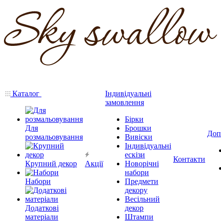
Каталог
Індивідуальні
замовлення
Бірки
Для
Брошки
Доп
розмальовування
Вивіски
Індивідуальні
ескізи
Контакти
Крупний декор
Акції
Новорічні
набори
Набори
Предмети
декору
Весільний
Додаткові
декор
матеріали
Штампи