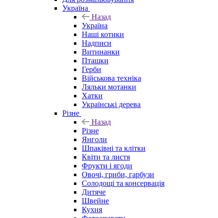
Україна
Назад
Україна
Наші котики
Надписи
Витинанки
Пташки
Герби
Військова техніка
Ляльки мотанки
Хатки
Українські дерева
Різне
Назад
Різне
Янголи
Шпаківні та клітки
Квіти та листя
Фрукти і ягоди
Овочі, гриби, гарбузи
Солодощі та консервація
Дитяче
Швейне
Кухня