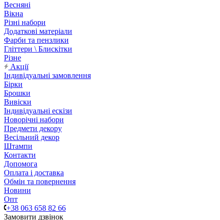
Весняні
Вікна
Різні набори
Додаткові матеріали
Фарби та пензлики
Гліттери \ Блискітки
Різне
Акції
Індивідуальні замовлення
Бірки
Брошки
Вивіски
Індивідуальні ескізи
Новорічні набори
Предмети декору
Весільний декор
Штампи
Контакти
Допомога
Оплата і доставка
Обмін та повернення
Новини
Опт
+38 063 658 82 66
Замовити дзвінок