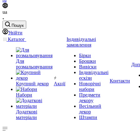
ua
Пошук
Увійти
Каталог
Індивідуальні
замовлення
Бірки
Для
Брошки
Доп
розмальовування
Вивіски
Індивідуальні
ескізи
Контакти
Крупний декор
Акції
Новорічні
набори
Набори
Предмети
декору
Весільний
Додаткові
декор
матеріали
Штампи