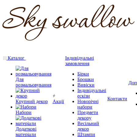
Каталог
Індивідуальні
замовлення
Бірки
Для
Брошки
Доп
розмальовування
Вивіски
Індивідуальні
ескізи
Контакти
Крупний декор
Акції
Новорічні
набори
Набори
Предмети
декору
Весільний
Додаткові
декор
матеріали
Штампи