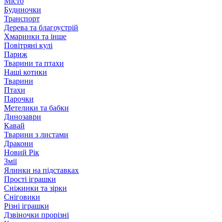
Місто
Будиночки
Транспорт
Дерева та благоустрій
Хмаринки та інше
Повітряні кулі
Париж
Тварини та птахи
Наші котики
Тварини
Птахи
Парочки
Метелики та бабки
Динозаври
Кавай
Тварини з листами
Дракони
Новий Рік
Змії
Ялинки на підставках
Прості іграшки
Сніжинки та зірки
Сніговики
Різні іграшки
Дзвіночки прорізні