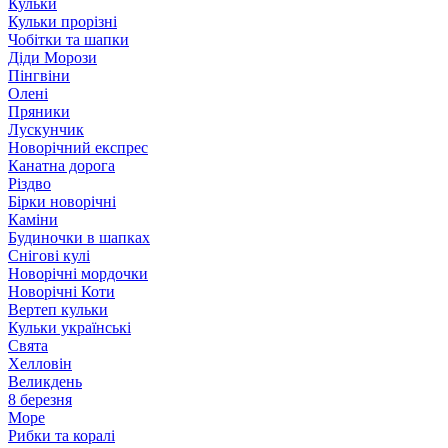
Кульки
Кульки прорізні
Чобітки та шапки
Діди Морози
Пінгвіни
Олені
Пряники
Лускунчик
Новорічний експрес
Канатна дорога
Різдво
Бірки новорічні
Каміни
Будиночки в шапках
Снігові кулі
Новорічні мордочки
Новорічні Коти
Вертеп кульки
Кульки українські
Свята
Хелловін
Великдень
8 березня
Море
Рибки та коралі