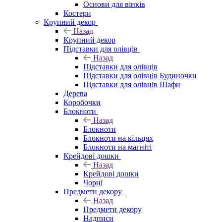
Основи для вінків
Костери
Крупний декор
Назад
Крупний декор
Підставки для олівців
Назад
Підставки для олівців
Підставки для олівців Будиночки
Підставки для олівців Шафи
Дерева
Коробочки
Блокноти
Назад
Блокноти
Блокноти на кільцях
Блокноти на магніті
Крейдові дошки
Назад
Крейдові дошки
Чорні
Предмети декору
Назад
Предмети декору
Надписи