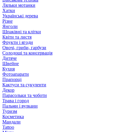
Ляльки мотанки
Хатки
Українські дерева
Різне
Янголи
Шпаківні та клітки
Квіти та листя
Фрукти і ягоди
Овочі, гриби, гарбузи
Солодощі та консервація
Дитяче
Швейне
Кухня
Фотоапарати
Прапорці
Кактуси та сукуленти
Декор
Парасольки та чоботи
Трава і город
Пальми і вулкани
Туризм
Косметика
Мандали
Tattoo