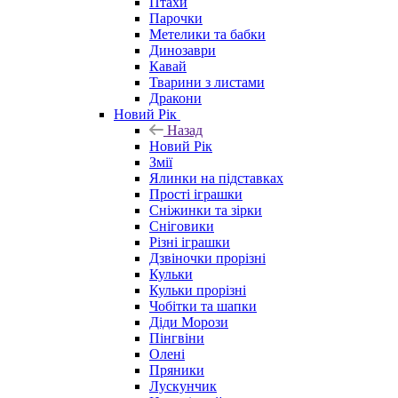
Птахи
Парочки
Метелики та бабки
Динозаври
Кавай
Тварини з листами
Дракони
Новий Рік
Назад
Новий Рік
Змії
Ялинки на підставках
Прості іграшки
Сніжинки та зірки
Сніговики
Різні іграшки
Дзвіночки прорізні
Кульки
Кульки прорізні
Чобітки та шапки
Діди Морози
Пінгвіни
Олені
Пряники
Лускунчик