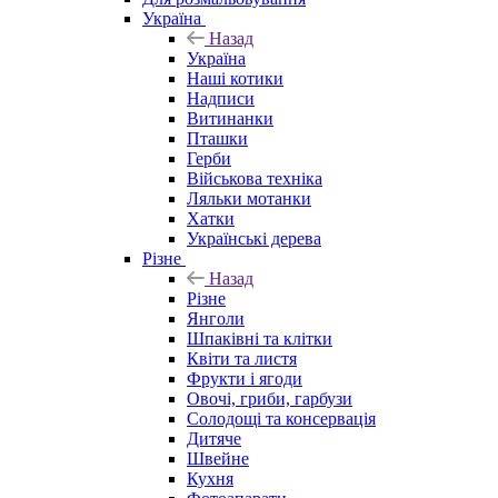
Україна
Назад
Україна
Наші котики
Надписи
Витинанки
Пташки
Герби
Військова техніка
Ляльки мотанки
Хатки
Українські дерева
Різне
Назад
Різне
Янголи
Шпаківні та клітки
Квіти та листя
Фрукти і ягоди
Овочі, гриби, гарбузи
Солодощі та консервація
Дитяче
Швейне
Кухня