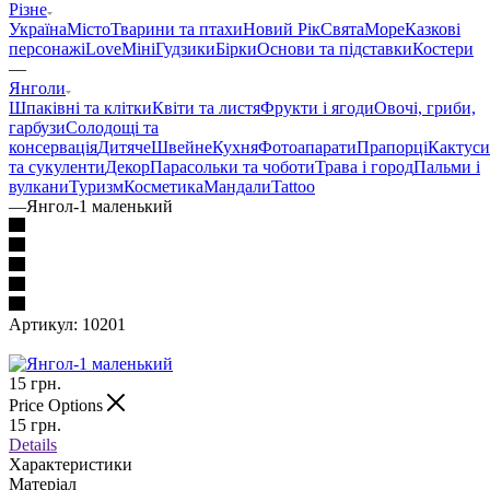
Різне
Україна
Місто
Тварини та птахи
Новий Рік
Свята
Море
Казкові
персонажі
Love
Міні
Гудзики
Бірки
Основи та підставки
Костери
—
Янголи
Шпаківні та клітки
Квіти та листя
Фрукти і ягоди
Овочі, гриби,
гарбузи
Солодощі та
консервація
Дитяче
Швейне
Кухня
Фотоапарати
Прапорці
Кактуси
та сукуленти
Декор
Парасольки та чоботи
Трава і город
Пальми і
вулкани
Туризм
Косметика
Мандали
Tattoo
—
Янгол-1 маленький
Артикул:
10201
15
грн.
Price Options
15
грн.
Details
Характеристики
Матеріал