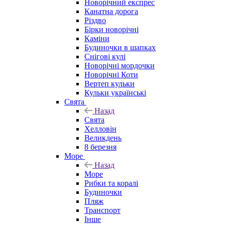
Новорічний експрес
Канатна дорога
Різдво
Бірки новорічні
Каміни
Будиночки в шапках
Снігові кулі
Новорічні мордочки
Новорічні Коти
Вертеп кульки
Кульки українські
Свята
Назад
Свята
Хелловін
Великдень
8 березня
Море
Назад
Море
Рибки та коралі
Будиночки
Пляж
Транспорт
Інше