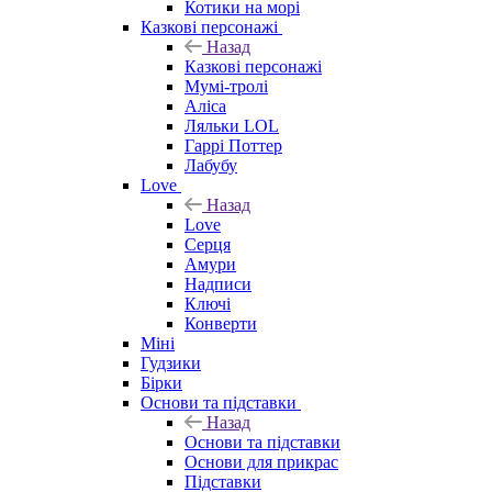
Котики на морі
Казкові персонажі
Назад
Казкові персонажі
Мумі-тролі
Аліса
Ляльки LOL
Гаррі Поттер
Лабубу
Love
Назад
Love
Серця
Амури
Надписи
Ключі
Конверти
Міні
Гудзики
Бірки
Основи та підставки
Назад
Основи та підставки
Основи для прикрас
Підставки