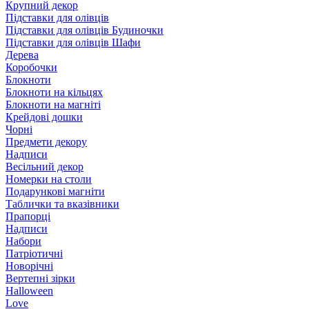
Крупний декор
Підставки для олівців
Підставки для олівців Будиночки
Підставки для олівців Шафи
Дерева
Коробочки
Блокноти
Блокноти на кільцях
Блокноти на магніті
Крейдові дошки
Чорні
Предмети декору
Надписи
Весільний декор
Номерки на столи
Подарункові магніти
Таблички та вказівники
Прапорці
Надписи
Набори
Патріотичні
Новорічні
Вертепні зірки
Halloween
Love