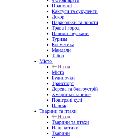
Фотоапарати
Прапорці
Кактуси та сукуленти
Декор
Парасольки та чоботи
Трава і город
Пальми і вулкани
Туризм
Косметика
Мандали
Tattoo
Місто
Назад
Місто
Будиночки
Транспорт
Дерева та благоустрій
Хмаринки та інше
Повітряні кулі
Париж
Тварини та птахи
Назад
Тварини та птахи
Наші котики
Тварини