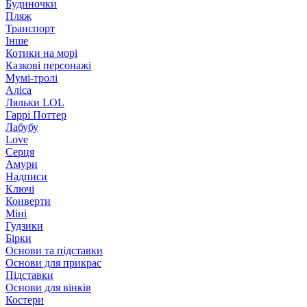
Будиночки
Пляж
Транспорт
Інше
Котики на морі
Казкові персонажі
Мумі-тролі
Аліса
Ляльки LOL
Гаррі Поттер
Лабубу
Love
Серця
Амури
Надписи
Ключі
Конверти
Міні
Гудзики
Бірки
Основи та підставки
Основи для прикрас
Підставки
Основи для вінків
Костери