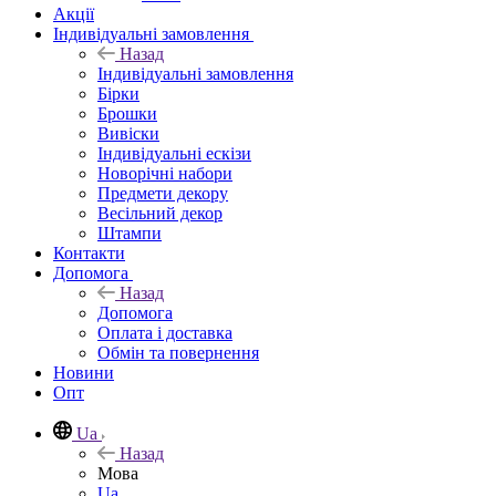
Акції
Індивідуальні замовлення
Назад
Індивідуальні замовлення
Бірки
Брошки
Вивіски
Індивідуальні ескізи
Новорічні набори
Предмети декору
Весільний декор
Штампи
Контакти
Допомога
Назад
Допомога
Оплата і доставка
Обмін та повернення
Новини
Опт
Ua
Назад
Мова
Ua