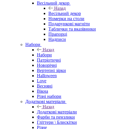
Весільний декор
Назад
Весільний декор
Номерки на столи
Подарункові магніти
Таблички та вказівники
Прапорці
Надписи
Набори
Назад
Набори
Патріотичні
Новорічні
Вертепні зірки
Halloween
Love
Весняні
Вікна
Різні набори
Додаткові матеріали
Назад
Додаткові матеріали
Фарби та пензлики
Гліттери \ Блискітки
Різне