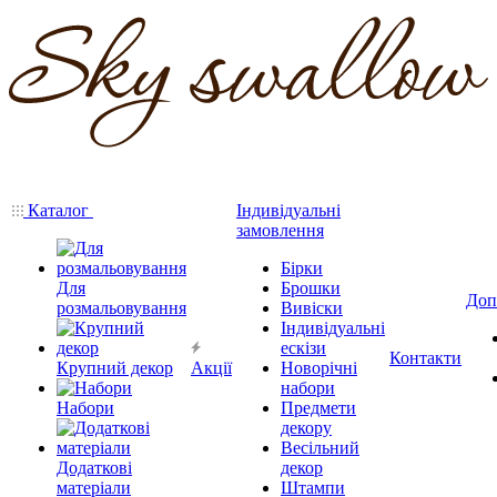
Каталог
Індивідуальні
замовлення
Бірки
Для
Брошки
Доп
розмальовування
Вивіски
Індивідуальні
ескізи
Контакти
Крупний декор
Акції
Новорічні
набори
Набори
Предмети
декору
Весільний
Додаткові
декор
матеріали
Штампи