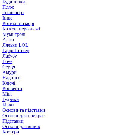
Будиночки
Пляж
Транспорт
Інше
Котики на морі
Казкові персонажі
Мумі-тролі
Аліса
Ляльки LOL
Гаррі Поттер
Лабубу
Love
Серця
Амури
Надписи
Ключі
Конверти
Міні
Гудзики
Бірки
Основи та підставки
Основи для прикрас
Підставки
Основи для вінків
Костери