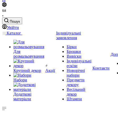
ua
Пошук
Увійти
Каталог
Індивідуальні
замовлення
Бірки
Для
Брошки
Доп
розмальовування
Вивіски
Індивідуальні
ескізи
Контакти
Крупний декор
Акції
Новорічні
набори
Набори
Предмети
декору
Весільний
Додаткові
декор
матеріали
Штампи