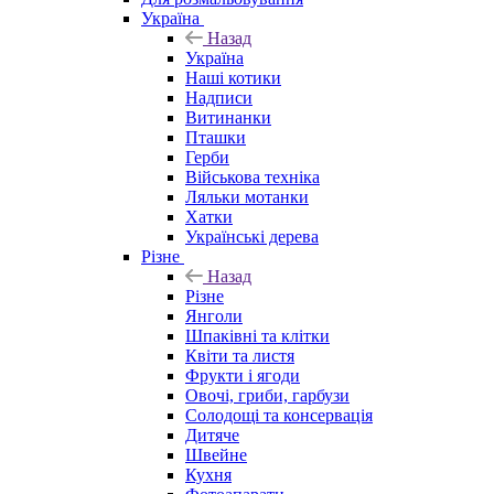
Україна
Назад
Україна
Наші котики
Надписи
Витинанки
Пташки
Герби
Військова техніка
Ляльки мотанки
Хатки
Українські дерева
Різне
Назад
Різне
Янголи
Шпаківні та клітки
Квіти та листя
Фрукти і ягоди
Овочі, гриби, гарбузи
Солодощі та консервація
Дитяче
Швейне
Кухня