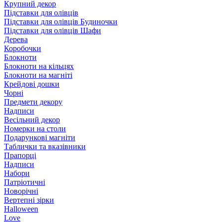
Крупний декор
Підставки для олівців
Підставки для олівців Будиночки
Підставки для олівців Шафи
Дерева
Коробочки
Блокноти
Блокноти на кільцях
Блокноти на магніті
Крейдові дошки
Чорні
Предмети декору
Надписи
Весільний декор
Номерки на столи
Подарункові магніти
Таблички та вказівники
Прапорці
Надписи
Набори
Патріотичні
Новорічні
Вертепні зірки
Halloween
Love