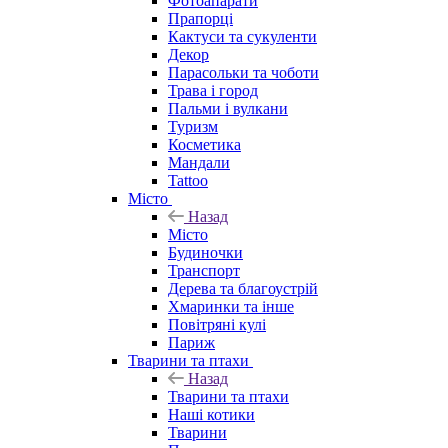
Фотоапарати
Прапорці
Кактуси та сукуленти
Декор
Парасольки та чоботи
Трава і город
Пальми і вулкани
Туризм
Косметика
Мандали
Tattoo
Місто
Назад
Місто
Будиночки
Транспорт
Дерева та благоустрій
Хмаринки та інше
Повітряні кулі
Париж
Тварини та птахи
Назад
Тварини та птахи
Наші котики
Тварини