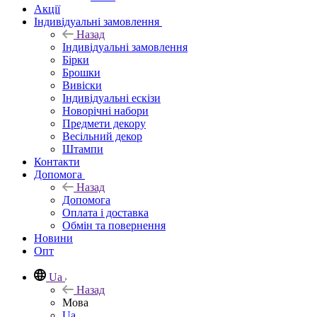
Акції
Індивідуальні замовлення
Назад
Індивідуальні замовлення
Бірки
Брошки
Вивіски
Індивідуальні ескізи
Новорічні набори
Предмети декору
Весільний декор
Штампи
Контакти
Допомога
Назад
Допомога
Оплата і доставка
Обмін та повернення
Новини
Опт
Ua
Назад
Мова
Ua