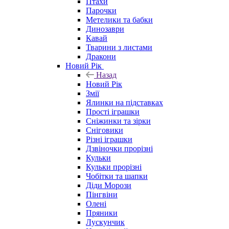
Птахи
Парочки
Метелики та бабки
Динозаври
Кавай
Тварини з листами
Дракони
Новий Рік
Назад
Новий Рік
Змії
Ялинки на підставках
Прості іграшки
Сніжинки та зірки
Сніговики
Різні іграшки
Дзвіночки прорізні
Кульки
Кульки прорізні
Чобітки та шапки
Діди Морози
Пінгвіни
Олені
Пряники
Лускунчик