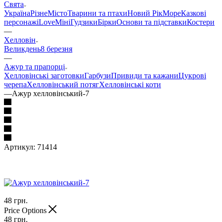
Свята
Україна
Різне
Місто
Тварини та птахи
Новий Рік
Море
Казкові
персонажі
Love
Міні
Гудзики
Бірки
Основи та підставки
Костери
—
Хелловін
Великдень
8 березня
—
Ажур та прапорці
Хелловінські заготовки
Гарбузи
Привиди та кажани
Цукрові
черепа
Хелловінський потяг
Хелловінські коти
—
Ажур хелловінський-7
Артикул:
71414
48
грн.
Price Options
48
грн.