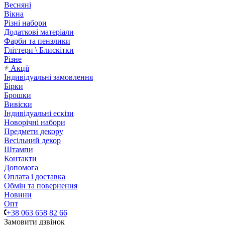
Весняні
Вікна
Різні набори
Додаткові матеріали
Фарби та пензлики
Гліттери \ Блискітки
Різне
Акції
Індивідуальні замовлення
Бірки
Брошки
Вивіски
Індивідуальні ескізи
Новорічні набори
Предмети декору
Весільний декор
Штампи
Контакти
Допомога
Оплата і доставка
Обмін та повернення
Новини
Опт
+38 063 658 82 66
Замовити дзвінок