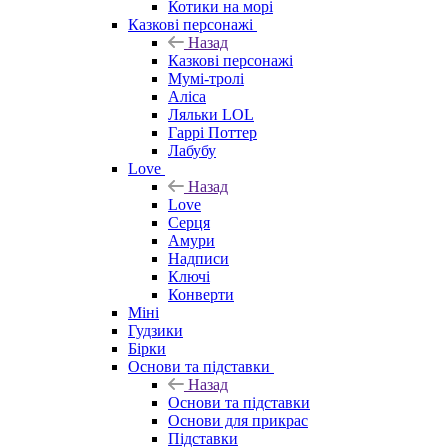
Котики на морі
Казкові персонажі
Назад
Казкові персонажі
Мумі-тролі
Аліса
Ляльки LOL
Гаррі Поттер
Лабубу
Love
Назад
Love
Серця
Амури
Надписи
Ключі
Конверти
Міні
Гудзики
Бірки
Основи та підставки
Назад
Основи та підставки
Основи для прикрас
Підставки