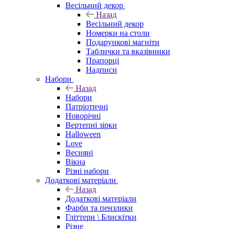
Весільний декор
Назад
Весільний декор
Номерки на столи
Подарункові магніти
Таблички та вказівники
Прапорці
Надписи
Набори
Назад
Набори
Патріотичні
Новорічні
Вертепні зірки
Halloween
Love
Весняні
Вікна
Різні набори
Додаткові матеріали
Назад
Додаткові матеріали
Фарби та пензлики
Гліттери \ Блискітки
Різне