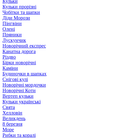
Кульки
Кульки прорізні
Чобітки та шапки
Діди Морози
Пінгвіни
Олені
Пряники
Лускунчик
Новорічний експрес
Канатна дорога
Різдво
Бірки новорічні
Каміни
Будиночки в шапках
Снігові кулі
Новорічні мордочки
Новорічні Коти
Вертеп кульки
Кульки українські
Свята
Хелловін
Великдень
8 березня
Море
Рибки та коралі