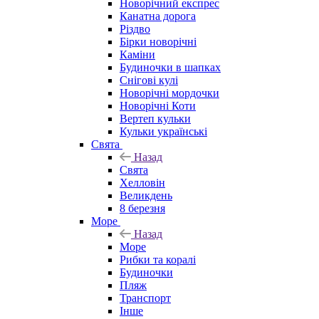
Новорічний експрес
Канатна дорога
Різдво
Бірки новорічні
Каміни
Будиночки в шапках
Снігові кулі
Новорічні мордочки
Новорічні Коти
Вертеп кульки
Кульки українські
Свята
Назад
Свята
Хелловін
Великдень
8 березня
Море
Назад
Море
Рибки та коралі
Будиночки
Пляж
Транспорт
Інше