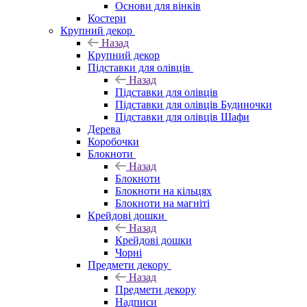
Основи для вінків
Костери
Крупний декор
Назад
Крупний декор
Підставки для олівців
Назад
Підставки для олівців
Підставки для олівців Будиночки
Підставки для олівців Шафи
Дерева
Коробочки
Блокноти
Назад
Блокноти
Блокноти на кільцях
Блокноти на магніті
Крейдові дошки
Назад
Крейдові дошки
Чорні
Предмети декору
Назад
Предмети декору
Надписи