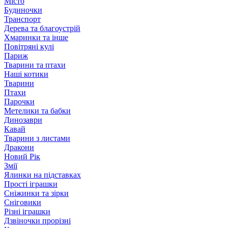
Місто
Будиночки
Транспорт
Дерева та благоустрій
Хмаринки та інше
Повітряні кулі
Париж
Тварини та птахи
Наші котики
Тварини
Птахи
Парочки
Метелики та бабки
Динозаври
Кавай
Тварини з листами
Дракони
Новий Рік
Змії
Ялинки на підставках
Прості іграшки
Сніжинки та зірки
Сніговики
Різні іграшки
Дзвіночки прорізні