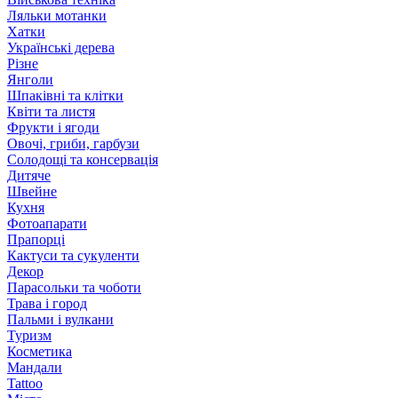
Ляльки мотанки
Хатки
Українські дерева
Різне
Янголи
Шпаківні та клітки
Квіти та листя
Фрукти і ягоди
Овочі, гриби, гарбузи
Солодощі та консервація
Дитяче
Швейне
Кухня
Фотоапарати
Прапорці
Кактуси та сукуленти
Декор
Парасольки та чоботи
Трава і город
Пальми і вулкани
Туризм
Косметика
Мандали
Tattoo