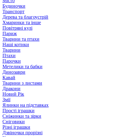
Місто
Будиночки
Транспорт
Дерева та благоустрій
Хмаринки та інше
Повітряні кулі
Париж
Тварини та птахи
Наші котики
Тварини
Птахи
Парочки
Метелики та бабки
Динозаври
Кавай
Тварини з листами
Дракони
Новий Рік
Змії
Ялинки на підставках
Прості іграшки
Сніжинки та зірки
Сніговики
Різні іграшки
Дзвіночки прорізні