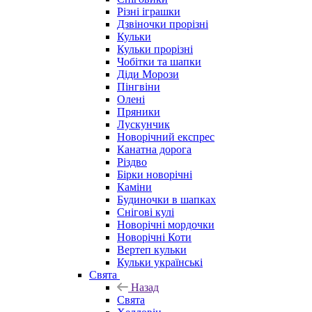
Різні іграшки
Дзвіночки прорізні
Кульки
Кульки прорізні
Чобітки та шапки
Діди Морози
Пінгвіни
Олені
Пряники
Лускунчик
Новорічний експрес
Канатна дорога
Різдво
Бірки новорічні
Каміни
Будиночки в шапках
Снігові кулі
Новорічні мордочки
Новорічні Коти
Вертеп кульки
Кульки українські
Свята
Назад
Свята