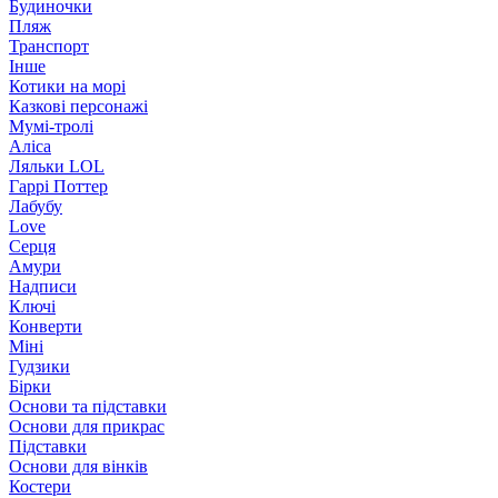
Будиночки
Пляж
Транспорт
Інше
Котики на морі
Казкові персонажі
Мумі-тролі
Аліса
Ляльки LOL
Гаррі Поттер
Лабубу
Love
Серця
Амури
Надписи
Ключі
Конверти
Міні
Гудзики
Бірки
Основи та підставки
Основи для прикрас
Підставки
Основи для вінків
Костери