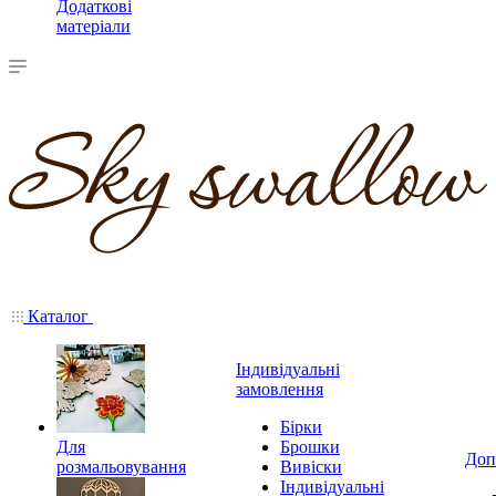
Додаткові
матеріали
Каталог
Індивідуальні
замовлення
Бірки
Для
Брошки
Доп
розмальовування
Вивіски
Індивідуальні