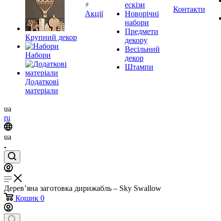
ескізи
Контакти
Акції
Новорічні
набори
Предмети
Крупний декор
декору
Весільний
Набори
декор
Штампи
Додаткові
матеріали
ua
ru
ua
Дерев’яна заготовка дирижабль – Sky Swallow
Кошик
0