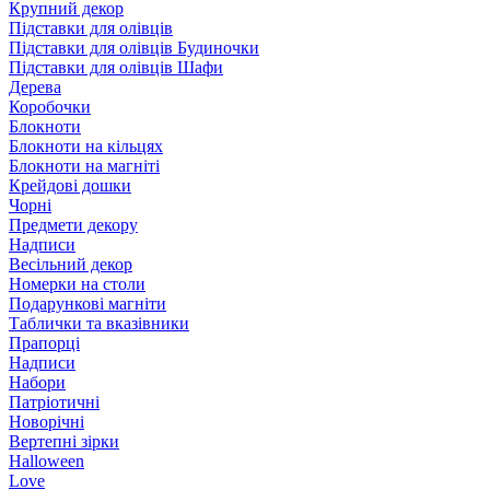
Крупний декор
Підставки для олівців
Підставки для олівців Будиночки
Підставки для олівців Шафи
Дерева
Коробочки
Блокноти
Блокноти на кільцях
Блокноти на магніті
Крейдові дошки
Чорні
Предмети декору
Надписи
Весільний декор
Номерки на столи
Подарункові магніти
Таблички та вказівники
Прапорці
Надписи
Набори
Патріотичні
Новорічні
Вертепні зірки
Halloween
Love