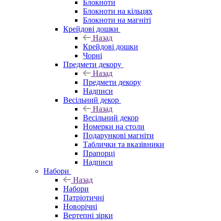
Блокноти
Блокноти на кільцях
Блокноти на магніті
Крейдові дошки
Назад
Крейдові дошки
Чорні
Предмети декору
Назад
Предмети декору
Надписи
Весільний декор
Назад
Весільний декор
Номерки на столи
Подарункові магніти
Таблички та вказівники
Прапорці
Надписи
Набори
Назад
Набори
Патріотичні
Новорічні
Вертепні зірки