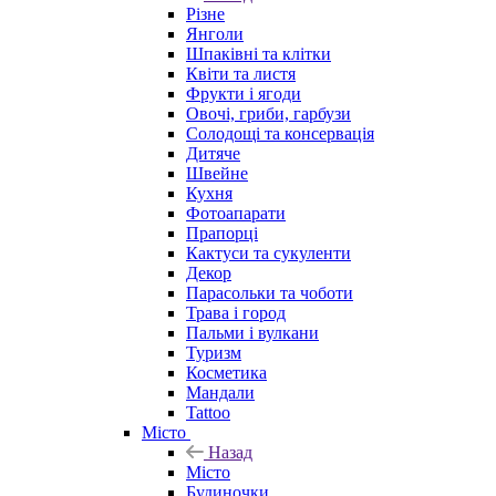
Різне
Янголи
Шпаківні та клітки
Квіти та листя
Фрукти і ягоди
Овочі, гриби, гарбузи
Солодощі та консервація
Дитяче
Швейне
Кухня
Фотоапарати
Прапорці
Кактуси та сукуленти
Декор
Парасольки та чоботи
Трава і город
Пальми і вулкани
Туризм
Косметика
Мандали
Tattoo
Місто
Назад
Місто
Будиночки