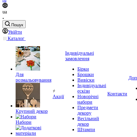
ua
Пошук
Увійти
Каталог
Індивідуальні
замовлення
Бірки
Для
Брошки
Доп
розмальовування
Вивіски
Індивідуальні
ескізи
Контакти
Акції
Новорічні
набори
Предмети
Крупний декор
декору
Весільний
Набори
декор
Штампи