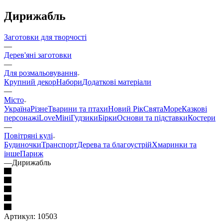
Дирижабль
Заготовки для творчості
—
Дерев'яні заготовки
—
Для розмальовування
Крупний декор
Набори
Додаткові матеріали
—
Місто
Україна
Різне
Тварини та птахи
Новий Рік
Свята
Море
Казкові
персонажі
Love
Міні
Гудзики
Бірки
Основи та підставки
Костери
—
Повітряні кулі
Будиночки
Транспорт
Дерева та благоустрій
Хмаринки та
інше
Париж
—
Дирижабль
Артикул:
10503