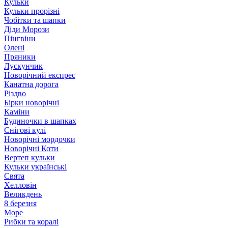
Кульки
Кульки прорізні
Чобітки та шапки
Діди Морози
Пінгвіни
Олені
Пряники
Лускунчик
Новорічний експрес
Канатна дорога
Різдво
Бірки новорічні
Каміни
Будиночки в шапках
Снігові кулі
Новорічні мордочки
Новорічні Коти
Вертеп кульки
Кульки українські
Свята
Хелловін
Великдень
8 березня
Море
Рибки та коралі