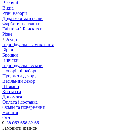
Весняні
Вікна
Різні набори
Додаткові матеріали
Фарби та пензлики
Гліттери \ Блискітки
Різне
Акції
Індивідуальні замовлення
Бірки
Брошки
Вивіски
Індивідуальні ескізи
Новорічні набори
Предмети декору
Весільний декор
Штампи
Контакти
Допомога
Оплата і доставка
Обмін та повернення
Новини
Опт
+38 063 658 82 66
Замовити дзвінок