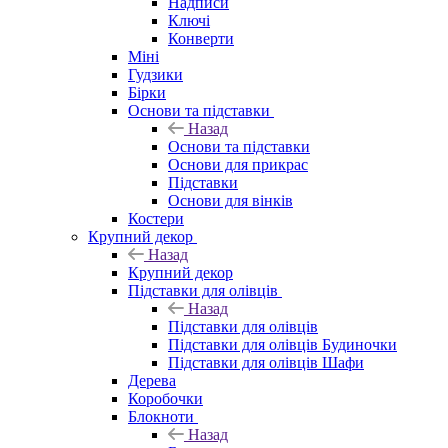
Надписи
Ключі
Конверти
Міні
Гудзики
Бірки
Основи та підставки
Назад
Основи та підставки
Основи для прикрас
Підставки
Основи для вінків
Костери
Крупний декор
Назад
Крупний декор
Підставки для олівців
Назад
Підставки для олівців
Підставки для олівців Будиночки
Підставки для олівців Шафи
Дерева
Коробочки
Блокноти
Назад