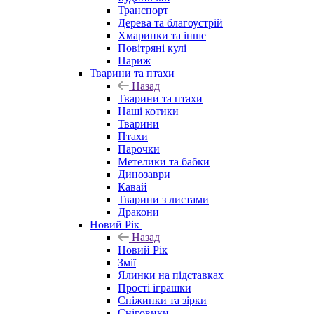
Транспорт
Дерева та благоустрій
Хмаринки та інше
Повітряні кулі
Париж
Тварини та птахи
Назад
Тварини та птахи
Наші котики
Тварини
Птахи
Парочки
Метелики та бабки
Динозаври
Кавай
Тварини з листами
Дракони
Новий Рік
Назад
Новий Рік
Змії
Ялинки на підставках
Прості іграшки
Сніжинки та зірки
Сніговики