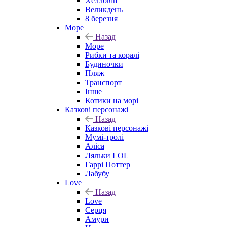
Хелловін
Великдень
8 березня
Море
Назад
Море
Рибки та коралі
Будиночки
Пляж
Транспорт
Інше
Котики на морі
Казкові персонажі
Назад
Казкові персонажі
Мумі-тролі
Аліса
Ляльки LOL
Гаррі Поттер
Лабубу
Love
Назад
Love
Серця
Амури