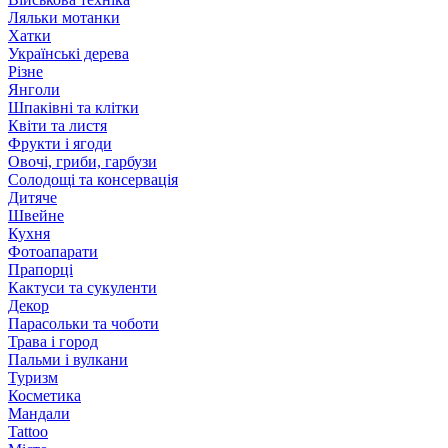
Ляльки мотанки
Хатки
Українські дерева
Різне
Янголи
Шпаківні та клітки
Квіти та листя
Фрукти і ягоди
Овочі, гриби, гарбузи
Солодощі та консервація
Дитяче
Швейне
Кухня
Фотоапарати
Прапорці
Кактуси та сукуленти
Декор
Парасольки та чоботи
Трава і город
Пальми і вулкани
Туризм
Косметика
Мандали
Tattoo