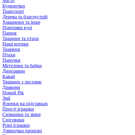
Місто
Будиночки
Транспорт
Дерева та благоустрій
Хмаринки та інше
Повітряні кулі
Париж
Тварини та птахи
Наші котики
Тварини
Птахи
Парочки
Метелики та бабки
Динозаври
Кавай
Тварини з листами
Дракони
Новий Рік
Змії
Ялинки на підставках
Прості іграшки
Сніжинки та зірки
Сніговики
Різні іграшки
Дзвіночки прорізні