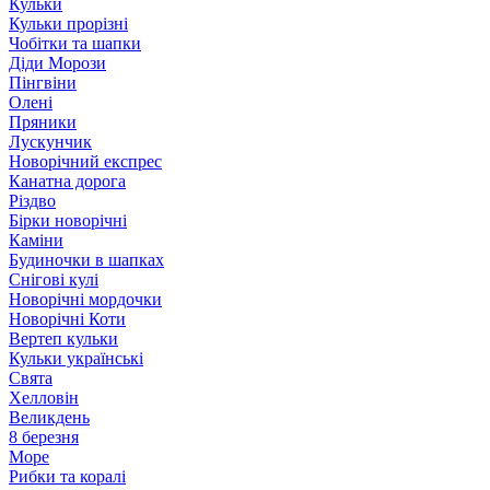
Кульки
Кульки прорізні
Чобітки та шапки
Діди Морози
Пінгвіни
Олені
Пряники
Лускунчик
Новорічний експрес
Канатна дорога
Різдво
Бірки новорічні
Каміни
Будиночки в шапках
Снігові кулі
Новорічні мордочки
Новорічні Коти
Вертеп кульки
Кульки українські
Свята
Хелловін
Великдень
8 березня
Море
Рибки та коралі