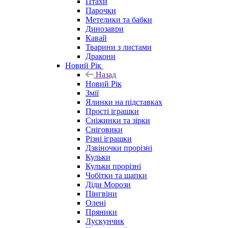
Птахи
Парочки
Метелики та бабки
Динозаври
Кавай
Тварини з листами
Дракони
Новий Рік
Назад
Новий Рік
Змії
Ялинки на підставках
Прості іграшки
Сніжинки та зірки
Сніговики
Різні іграшки
Дзвіночки прорізні
Кульки
Кульки прорізні
Чобітки та шапки
Діди Морози
Пінгвіни
Олені
Пряники
Лускунчик