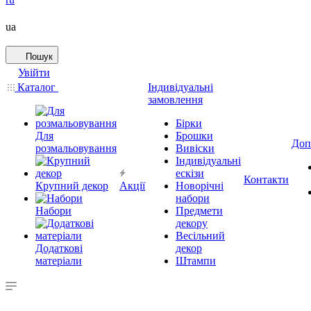
ua
Пошук
Увійти
Каталог
Індивідуальні
замовлення
Бірки
Для
Брошки
Доп
розмальовування
Вивіски
Індивідуальні
ескізи
Контакти
Крупний декор
Акції
Новорічні
набори
Набори
Предмети
декору
Весільний
Додаткові
декор
матеріали
Штампи