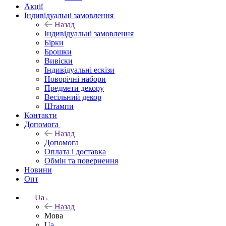
Акції
Індивідуальні замовлення
Назад
Індивідуальні замовлення
Бірки
Брошки
Вивіски
Індивідуальні ескізи
Новорічні набори
Предмети декору
Весільний декор
Штампи
Контакти
Допомога
Назад
Допомога
Оплата і доставка
Обмін та повернення
Новини
Опт
Ua
Назад
Мова
Ua