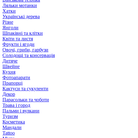
Ляльки мотанки
Хатки
Українські дерева
Різне
Янголи
Шпаківні та клітки
Квіти та листя
Фрукти і ягоди
Овочі, гриби, гарбузи
Солодощі та консервація
Дитяче
Швейне
Кухня
Фотоапарати
Прапорці
Кактуси та сукуленти
Декор
Парасольки та чоботи
Трава і город
Пальми і вулкани
Туризм
Косметика
Мандали
Tattoo