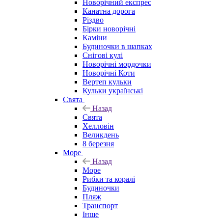
Новорічний експрес
Канатна дорога
Різдво
Бірки новорічні
Каміни
Будиночки в шапках
Снігові кулі
Новорічні мордочки
Новорічні Коти
Вертеп кульки
Кульки українські
Свята
Назад
Свята
Хелловін
Великдень
8 березня
Море
Назад
Море
Рибки та коралі
Будиночки
Пляж
Транспорт
Інше