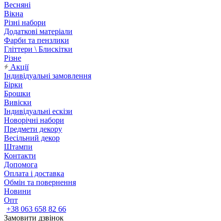
Весняні
Вікна
Різні набори
Додаткові матеріали
Фарби та пензлики
Гліттери \ Блискітки
Різне
Акції
Індивідуальні замовлення
Бірки
Брошки
Вивіски
Індивідуальні ескізи
Новорічні набори
Предмети декору
Весільний декор
Штампи
Контакти
Допомога
Оплата і доставка
Обмін та повернення
Новини
Опт
+38 063 658 82 66
Замовити дзвінок