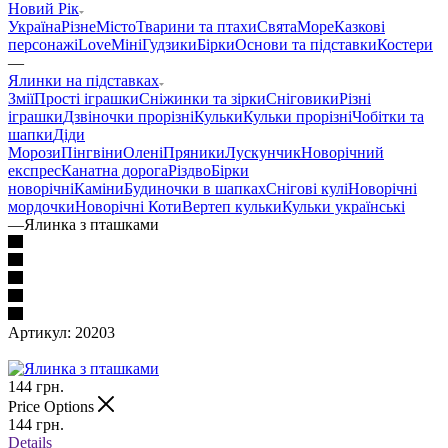
Новий Рік
Україна
Різне
Місто
Тварини та птахи
Свята
Море
Казкові
персонажі
Love
Міні
Гудзики
Бірки
Основи та підставки
Костери
—
Ялинки на підставках
Змії
Прості іграшки
Сніжинки та зірки
Сніговики
Різні
іграшки
Дзвіночки прорізні
Кульки
Кульки прорізні
Чобітки та
шапки
Діди
Морози
Пінгвіни
Олені
Пряники
Лускунчик
Новорічний
експрес
Канатна дорога
Різдво
Бірки
новорічні
Каміни
Будиночки в шапках
Снігові кулі
Новорічні
мордочки
Новорічні Коти
Вертеп кульки
Кульки українські
—
Ялинка з пташками
Артикул:
20203
144
грн.
Price Options
144
грн.
Details