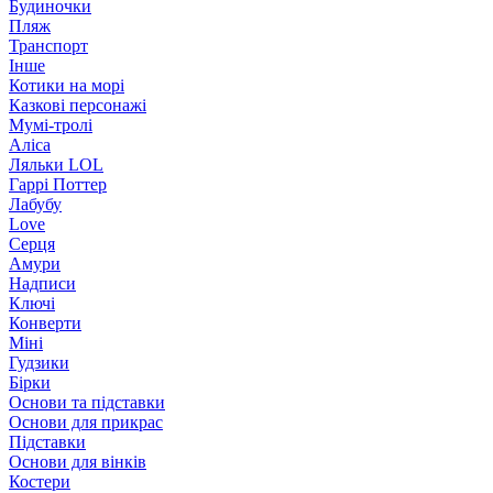
Будиночки
Пляж
Транспорт
Інше
Котики на морі
Казкові персонажі
Мумі-тролі
Аліса
Ляльки LOL
Гаррі Поттер
Лабубу
Love
Серця
Амури
Надписи
Ключі
Конверти
Міні
Гудзики
Бірки
Основи та підставки
Основи для прикрас
Підставки
Основи для вінків
Костери