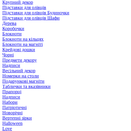
Крупний декор
Підставки для олівців
Підставки для олівців Будиночки
Підставки для олівців Шафи
Дерева
Коробочки
Блокноти
Блокноти на кільцях
Блокноти на магніті
Крейдові дошки
Чорні
Предмети декору
Надписи
Весільний декор
Номерки на столи
Подарункові магніти
Таблички та вказівники
Прапорці
Надписи
Набори
Патріотичні
Новорічні
Вертепні зірки
Halloween
Love