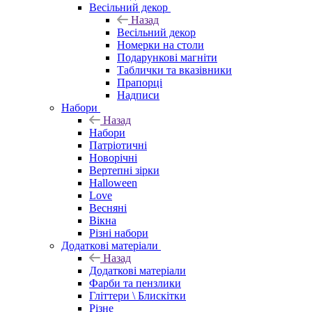
Весільний декор
Назад
Весільний декор
Номерки на столи
Подарункові магніти
Таблички та вказівники
Прапорці
Надписи
Набори
Назад
Набори
Патріотичні
Новорічні
Вертепні зірки
Halloween
Love
Весняні
Вікна
Різні набори
Додаткові матеріали
Назад
Додаткові матеріали
Фарби та пензлики
Гліттери \ Блискітки
Різне