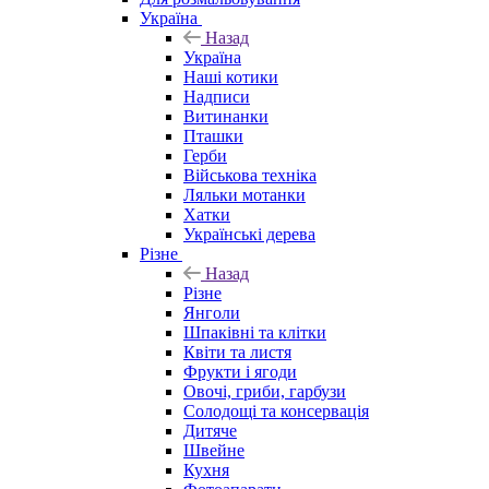
Україна
Назад
Україна
Наші котики
Надписи
Витинанки
Пташки
Герби
Військова техніка
Ляльки мотанки
Хатки
Українські дерева
Різне
Назад
Різне
Янголи
Шпаківні та клітки
Квіти та листя
Фрукти і ягоди
Овочі, гриби, гарбузи
Солодощі та консервація
Дитяче
Швейне
Кухня