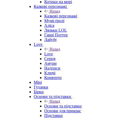
Котики на морі
Казкові персонажі
Назад
Казкові персонажі
Мумі-тролі
Аліса
Ляльки LOL
Гаррі Поттер
Лабубу
Love
Назад
Love
Серця
Амури
Надписи
Ключі
Конверти
Міні
Гудзики
Бірки
Основи та підставки
Назад
Основи та підставки
Основи для прикрас
Підставки