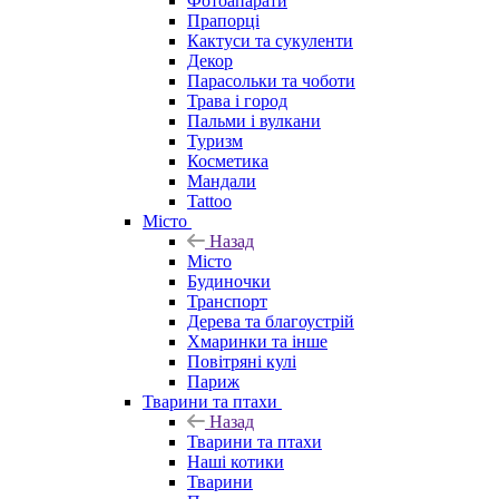
Фотоапарати
Прапорці
Кактуси та сукуленти
Декор
Парасольки та чоботи
Трава і город
Пальми і вулкани
Туризм
Косметика
Мандали
Tattoo
Місто
Назад
Місто
Будиночки
Транспорт
Дерева та благоустрій
Хмаринки та інше
Повітряні кулі
Париж
Тварини та птахи
Назад
Тварини та птахи
Наші котики
Тварини