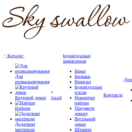
Каталог
Індивідуальні
замовлення
Бірки
Для
Брошки
Доп
розмальовування
Вивіски
Індивідуальні
ескізи
Контакти
Крупний декор
Акції
Новорічні
набори
Набори
Предмети
декору
Весільний
Додаткові
декор
матеріали
Штампи