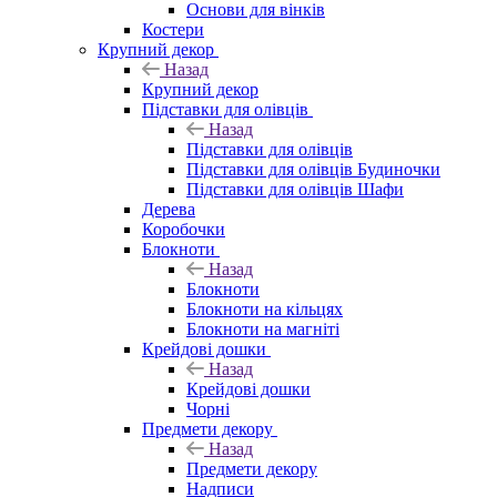
Основи для вінків
Костери
Крупний декор
Назад
Крупний декор
Підставки для олівців
Назад
Підставки для олівців
Підставки для олівців Будиночки
Підставки для олівців Шафи
Дерева
Коробочки
Блокноти
Назад
Блокноти
Блокноти на кільцях
Блокноти на магніті
Крейдові дошки
Назад
Крейдові дошки
Чорні
Предмети декору
Назад
Предмети декору
Надписи