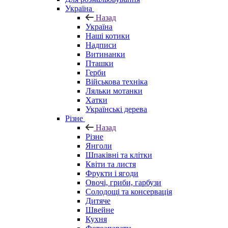
Україна
Назад
Україна
Наші котики
Надписи
Витинанки
Пташки
Герби
Військова техніка
Ляльки мотанки
Хатки
Українські дерева
Різне
Назад
Різне
Янголи
Шпаківні та клітки
Квіти та листя
Фрукти і ягоди
Овочі, гриби, гарбузи
Солодощі та консервація
Дитяче
Швейне
Кухня