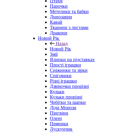
Птахи
Парочки
Метелики та бабки
Динозаври
Кавай
Тварини з листами
Дракони
Новий Рік
Назад
Новий Рік
Змії
Ялинки на підставках
Прості іграшки
Сніжинки та зірки
Сніговики
Різні іграшки
Дзвіночки прорізні
Кульки
Кульки прорізні
Чобітки та шапки
Діди Морози
Пінгвіни
Олені
Пряники
Лускунчик