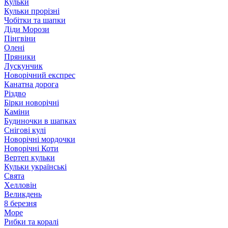
Кульки
Кульки прорізні
Чобітки та шапки
Діди Морози
Пінгвіни
Олені
Пряники
Лускунчик
Новорічний експрес
Канатна дорога
Різдво
Бірки новорічні
Каміни
Будиночки в шапках
Снігові кулі
Новорічні мордочки
Новорічні Коти
Вертеп кульки
Кульки українські
Свята
Хелловін
Великдень
8 березня
Море
Рибки та коралі