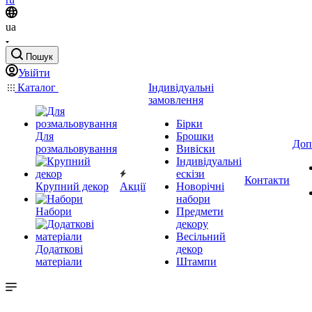
ua
Пошук
Увійти
Каталог
Індивідуальні
замовлення
Бірки
Для
Брошки
Доп
розмальовування
Вивіски
Індивідуальні
ескізи
Контакти
Крупний декор
Акції
Новорічні
набори
Набори
Предмети
декору
Весільний
Додаткові
декор
матеріали
Штампи