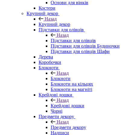
Основи для вінків
Костери
Крупний декор
Назад
Крупний декор
Підставки для олівців
Назад
Підставки для олівців
Підставки для олівців Будиночки
Підставки для олівців Шафи
Дерева
Коробочки
Блокноти
Назад
Блокноти
Блокноти на кільцях
Блокноти на магніті
Крейдові дошки
Назад
Крейдові дошки
Чорні
Предмети декору
Назад
Предмети декору
Надписи