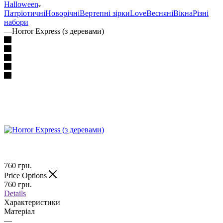
Halloween
Патріотичні
Новорічні
Вертепні зірки
Love
Весняні
Вікна
Різні
набори
—
Horror Express (з деревами)
760
грн.
Price Options
760
грн.
Details
Характеристики
Матеріал
—