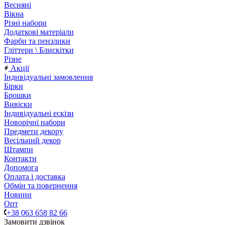
Весняні
Вікна
Різні набори
Додаткові матеріали
Фарби та пензлики
Гліттери \ Блискітки
Різне
Акції
Індивідуальні замовлення
Бірки
Брошки
Вивіски
Індивідуальні ескізи
Новорічні набори
Предмети декору
Весільний декор
Штампи
Контакти
Допомога
Оплата і доставка
Обмін та повернення
Новини
Опт
+38 063 658 82 66
Замовити дзвінок