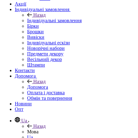
Акції
Індивідуальні замовлення
Назад
Індивідуальні замовлення
Бірки
Брошки
Вивіски
Індивідуальні ескізи
Новорічні набори
Предмети декору
Весільний декор
Штампи
Контакти
Допомога
Назад
Допомога
Оплата і доставка
Обмін та повернення
Новини
Опт
Ua
Назад
Мова
Ua