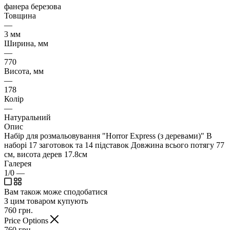
фанера березова
Товщина
—
3 мм
Ширина, мм
—
770
Висота, мм
—
178
Колір
—
Натуральний
Опис
Набір для розмальовування "Horror Express (з деревами)" В
наборі 17 заготовок та 14 підставок Довжина всього потягу 77
см, висота дерев 17.8см
Галерея
1/0
—
Вам також може сподобатися
З цим товаром купують
760
грн.
Price Options
760
грн.