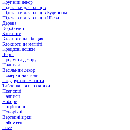
Крупний декор
Підставки для олівців
Підставки для олівців Будиночки
Підставки для олівців Шафи
Дерева
Коробочки
Блокноти
Блокноти на кільцях
Блокноти на магніті
Крейдові дошки
Чорні
Предмети декору
Надписи
Весільний декор
Номерки на столи
Подарункові магніти
Таблички та вказівники
Прапорці
Надписи
Набори
Патріотичні
Новорічні
Вертепні зірки
Halloween
Love