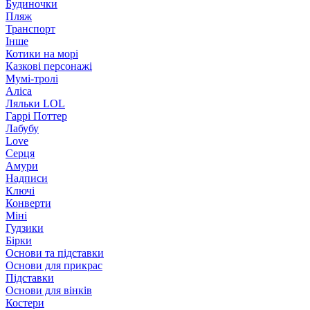
Будиночки
Пляж
Транспорт
Інше
Котики на морі
Казкові персонажі
Мумі-тролі
Аліса
Ляльки LOL
Гаррі Поттер
Лабубу
Love
Серця
Амури
Надписи
Ключі
Конверти
Міні
Гудзики
Бірки
Основи та підставки
Основи для прикрас
Підставки
Основи для вінків
Костери