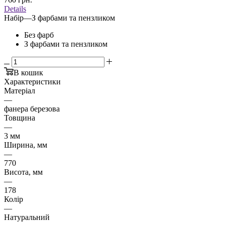
Details
Набір
—
З фарбами та пензликом
Без фарб
З фарбами та пензликом
В кошик
Характеристики
Матеріал
—
фанера березова
Товщина
—
3 мм
Ширина, мм
—
770
Висота, мм
—
178
Колір
—
Натуральний