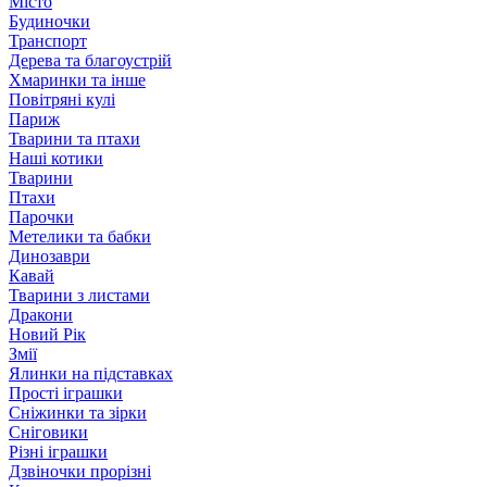
Місто
Будиночки
Транспорт
Дерева та благоустрій
Хмаринки та інше
Повітряні кулі
Париж
Тварини та птахи
Наші котики
Тварини
Птахи
Парочки
Метелики та бабки
Динозаври
Кавай
Тварини з листами
Дракони
Новий Рік
Змії
Ялинки на підставках
Прості іграшки
Сніжинки та зірки
Сніговики
Різні іграшки
Дзвіночки прорізні