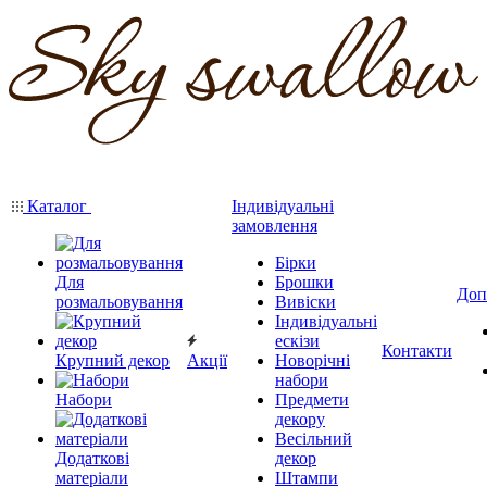
Каталог
Індивідуальні
замовлення
Бірки
Для
Брошки
Доп
розмальовування
Вивіски
Індивідуальні
ескізи
Контакти
Крупний декор
Акції
Новорічні
набори
Набори
Предмети
декору
Весільний
Додаткові
декор
матеріали
Штампи