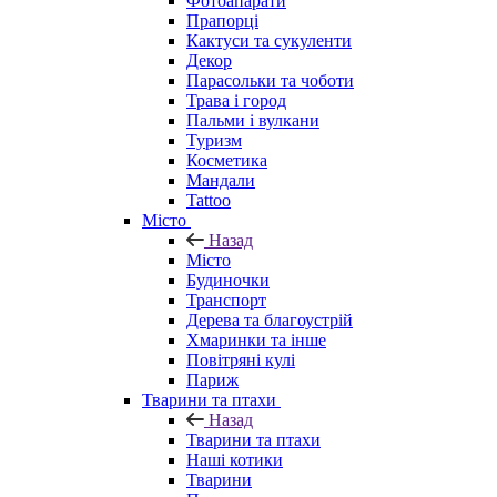
Фотоапарати
Прапорці
Кактуси та сукуленти
Декор
Парасольки та чоботи
Трава і город
Пальми і вулкани
Туризм
Косметика
Мандали
Tattoo
Місто
Назад
Місто
Будиночки
Транспорт
Дерева та благоустрій
Хмаринки та інше
Повітряні кулі
Париж
Тварини та птахи
Назад
Тварини та птахи
Наші котики
Тварини