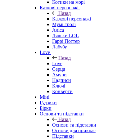
Котики на морі
Казкові персонажі
Назад
Казкові персонажі
Мумі-тролі
Аліса
Ляльки LOL
Гаррі Поттер
Лабубу
Love
Назад
Love
Серця
Амури
Надписи
Ключі
Конверти
Міні
Гудзики
Бірки
Основи та підставки
Назад
Основи та підставки
Основи для прикрас
Підставки