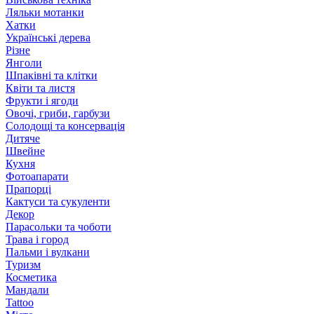
Ляльки мотанки
Хатки
Українські дерева
Різне
Янголи
Шпаківні та клітки
Квіти та листя
Фрукти і ягоди
Овочі, гриби, гарбузи
Солодощі та консервація
Дитяче
Швейне
Кухня
Фотоапарати
Прапорці
Кактуси та сукуленти
Декор
Парасольки та чоботи
Трава і город
Пальми і вулкани
Туризм
Косметика
Мандали
Tattoo