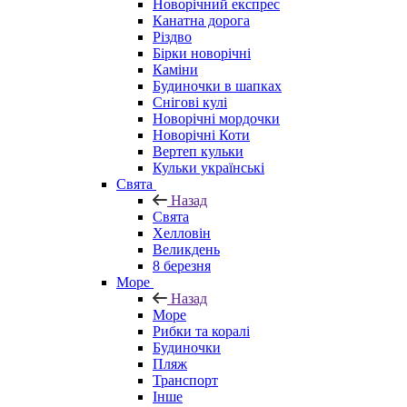
Новорічний експрес
Канатна дорога
Різдво
Бірки новорічні
Каміни
Будиночки в шапках
Снігові кулі
Новорічні мордочки
Новорічні Коти
Вертеп кульки
Кульки українські
Свята
Назад
Свята
Хелловін
Великдень
8 березня
Море
Назад
Море
Рибки та коралі
Будиночки
Пляж
Транспорт
Інше