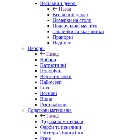
Весільний декор
Назад
Весільний декор
Номерки на столи
Подарункові магніти
Таблички та вказівники
Прапорці
Надписи
Набори
Назад
Набори
Патріотичні
Новорічні
Вертепні зірки
Halloween
Love
Весняні
Вікна
Різні набори
Додаткові матеріали
Назад
Додаткові матеріали
Фарби та пензлики
Гліттери \ Блискітки
Різне