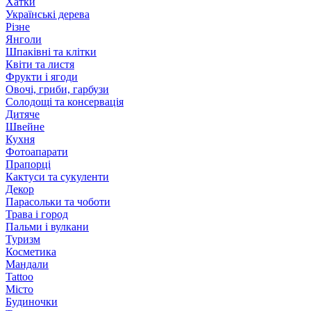
Хатки
Українські дерева
Різне
Янголи
Шпаківні та клітки
Квіти та листя
Фрукти і ягоди
Овочі, гриби, гарбузи
Солодощі та консервація
Дитяче
Швейне
Кухня
Фотоапарати
Прапорці
Кактуси та сукуленти
Декор
Парасольки та чоботи
Трава і город
Пальми і вулкани
Туризм
Косметика
Мандали
Tattoo
Місто
Будиночки