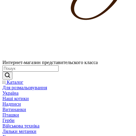
Интернет-магазин представительского класса
Каталог
Для розмальовування
Україна
Наші котики
Надписи
Витинанки
Пташки
Герби
Військова техніка
Ляльки мотанки