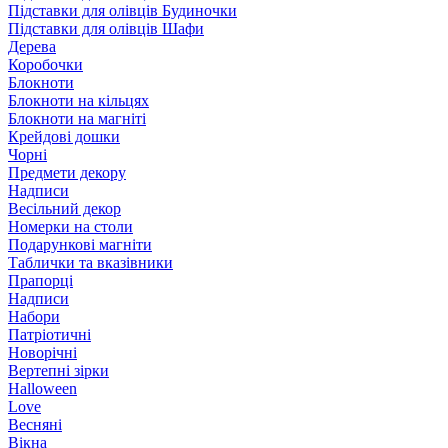
Підставки для олівців Будиночки
Підставки для олівців Шафи
Дерева
Коробочки
Блокноти
Блокноти на кільцях
Блокноти на магніті
Крейдові дошки
Чорні
Предмети декору
Надписи
Весільний декор
Номерки на столи
Подарункові магніти
Таблички та вказівники
Прапорці
Надписи
Набори
Патріотичні
Новорічні
Вертепні зірки
Halloween
Love
Весняні
Вікна