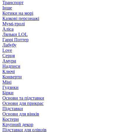
Транспорт
Інше
Котики на морі
Казкові персонажі
Мумі-тролі
Аліса
Ляльки LOL
Гаррі Поттер
Лабубу
Love
Серця
Амури
Надписи
Ключі
Конверти
Міні
Гудзики
Бірки
Основи та підставки
Основи для прикрас
Підставки
Основи для вінків
Костери
Крупний декор
Підставки для олівців