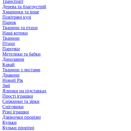
Транспорт
Дерева та благоустрій
Хмаринки та інше
Повітряні кулі
Париж
Тварини та птахи
Наші котики
Тварини
Птахи
Парочки
Метелики та бабки
Динозаври
Кавай
Тварини з листами
Дракони
Новий Рік
Змії
Ялинки на підставках
Прості іграшки
Сніжинки та зірки
Сніговики
Різні іграшки
Дзвіночки прорізні
Кульки
Кульки прорізні