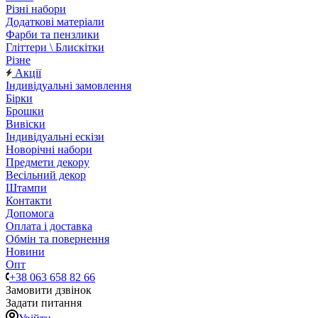
Різні набори
Додаткові матеріали
Фарби та пензлики
Гліттери \ Блискітки
Різне
Акції
Індивідуальні замовлення
Бірки
Брошки
Вивіски
Індивідуальні ескізи
Новорічні набори
Предмети декору
Весільний декор
Штампи
Контакти
Допомога
Оплата і доставка
Обмін та повернення
Новини
Опт
+38 063 658 82 66
Замовити дзвінок
Задати питання