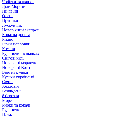
Чобітки та шапки
Діди Морози
Пінгвіни
Олені
Пряники
Лускунчик
Новорічний експрес
Канатна дорога
Різдво
Бірки новорічні
Каміни
Будиночки в шапках
Снігові кулі
Новорічні мордочки
Новорічні Коти
Вертеп кульки
Кульки українські
Свята
Хелловін
Великдень
8 березня
Море
Рибки та коралі
Будиночки
Пляж