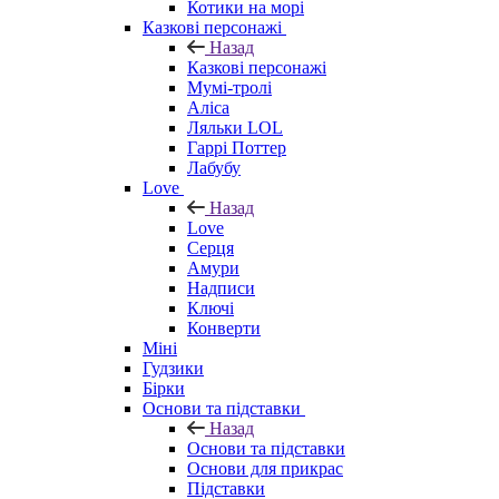
Котики на морі
Казкові персонажі
Назад
Казкові персонажі
Мумі-тролі
Аліса
Ляльки LOL
Гаррі Поттер
Лабубу
Love
Назад
Love
Серця
Амури
Надписи
Ключі
Конверти
Міні
Гудзики
Бірки
Основи та підставки
Назад
Основи та підставки
Основи для прикрас
Підставки