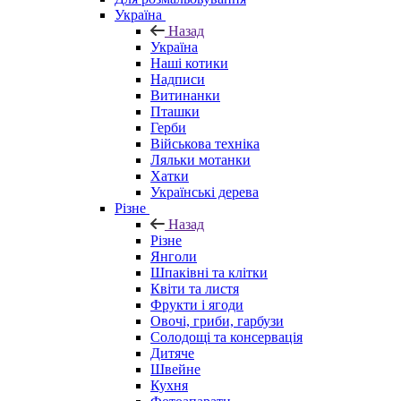
Україна
Назад
Україна
Наші котики
Надписи
Витинанки
Пташки
Герби
Військова техніка
Ляльки мотанки
Хатки
Українські дерева
Різне
Назад
Різне
Янголи
Шпаківні та клітки
Квіти та листя
Фрукти і ягоди
Овочі, гриби, гарбузи
Солодощі та консервація
Дитяче
Швейне
Кухня