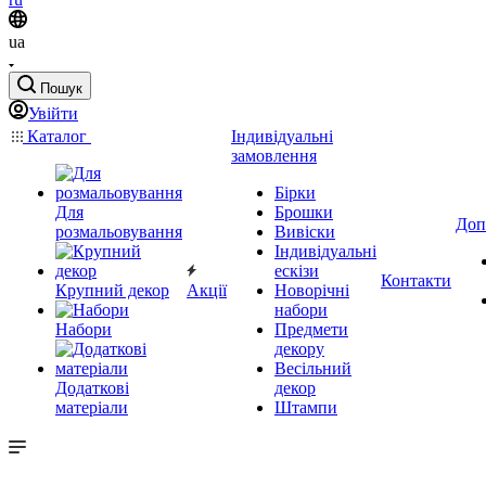
ua
Пошук
Увійти
Каталог
Індивідуальні
замовлення
Бірки
Для
Брошки
Доп
розмальовування
Вивіски
Індивідуальні
ескізи
Контакти
Крупний декор
Акції
Новорічні
набори
Набори
Предмети
декору
Весільний
Додаткові
декор
матеріали
Штампи