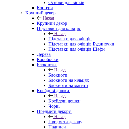
Основи для вінків
Костери
Крупний декор
Назад
Крупний декор
Підставки для олівців
Назад
Підставки для олівців
Підставки для олівців Будиночки
Підставки для олівців Шафи
Дерева
Коробочки
Блокноти
Назад
Блокноти
Блокноти на кільцях
Блокноти на магніті
Крейдові дошки
Назад
Крейдові дошки
Чорні
Предмети декору
Назад
Предмети декору
Надписи