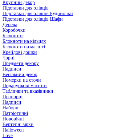
Крупний декор
Підставки для олівців
Підставки для олівців Будиночки
Підставки для олівців Шафи
Дерева
Коробочки
Блокноти
Блокноти на кільцях
Блокноти на магніті
Крейдові дошки
Чорні
Предмети декору
Надписи
Весільний декор
Номерки на столи
Подарункові магніти
Таблички та вказівники
Прапорці
Надписи
Набори
Патріотичні
Новорічні
Вертепні зірки
Halloween
Love