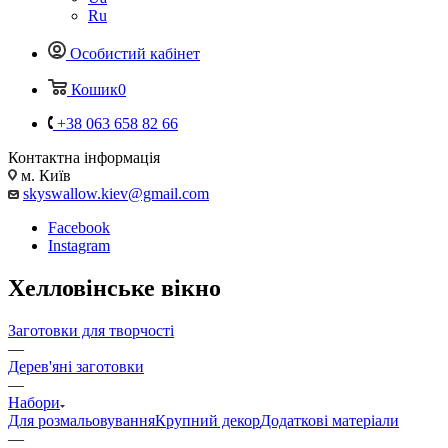
Ru
Особистий кабінет
Кошик
0
+38 063 658 82 66
Контактна інформація
м. Київ
skyswallow.kiev@gmail.com
Facebook
Instagram
Хелловінське вікно
Заготовки для творчості
—
Дерев'яні заготовки
—
Набори
Для розмальовування
Крупний декор
Додаткові матеріали
—