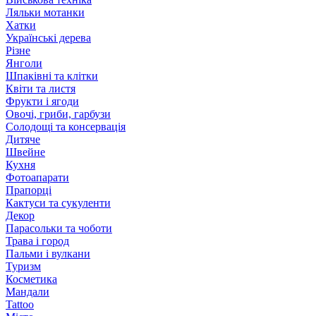
Ляльки мотанки
Хатки
Українські дерева
Різне
Янголи
Шпаківні та клітки
Квіти та листя
Фрукти і ягоди
Овочі, гриби, гарбузи
Солодощі та консервація
Дитяче
Швейне
Кухня
Фотоапарати
Прапорці
Кактуси та сукуленти
Декор
Парасольки та чоботи
Трава і город
Пальми і вулкани
Туризм
Косметика
Мандали
Tattoo