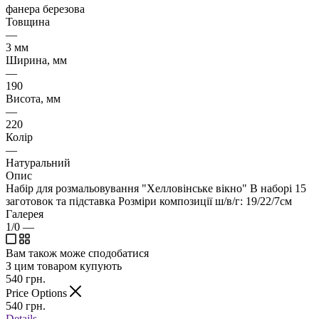
фанера березова
Товщина
—
3 мм
Ширина, мм
—
190
Висота, мм
—
220
Колір
—
Натуральний
Опис
Набір для розмальовування "Хелловінське вікно" В наборі 15
заготовок та підставка Розміри композиції ш/в/г: 19/22/7см
Галерея
1/0
—
Вам також може сподобатися
З цим товаром купують
540
грн.
Price Options
540
грн.
Details