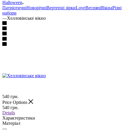
Halloween
Патріотичні
Новорічні
Вертепні зірки
Love
Весняні
Вікна
Різні
набори
—
Хелловінське вікно
540
грн.
Price Options
540
грн.
Details
Характеристики
Матеріал
—