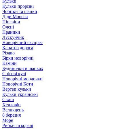
Кульки
Кульки прорізні
Чобітки та шапки
Діди Морози
Пінгвіни
Олені
Пряники
Лускунчик
Новорічний експрес
Канатна дорога
Різдво
Бірки новорічні
Каміни
Будиночки в шапках
Снігові кулі
Новорічні мордочки
Новорічні Коти
Вертеп кульки
Кульки українські
Свята
Хелловін
Великдень
8 березня
Море
Рибки та коралі