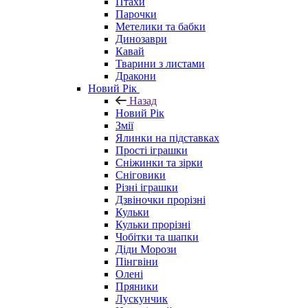
Птахи
Парочки
Метелики та бабки
Динозаври
Кавай
Тварини з листами
Дракони
Новий Рік
Назад
Новий Рік
Змії
Ялинки на підставках
Прості іграшки
Сніжинки та зірки
Сніговики
Різні іграшки
Дзвіночки прорізні
Кульки
Кульки прорізні
Чобітки та шапки
Діди Морози
Пінгвіни
Олені
Пряники
Лускунчик