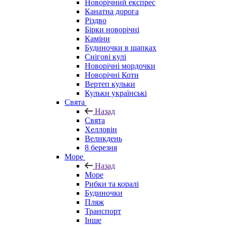
Новорічний експрес
Канатна дорога
Різдво
Бірки новорічні
Каміни
Будиночки в шапках
Снігові кулі
Новорічні мордочки
Новорічні Коти
Вертеп кульки
Кульки українські
Свята
Назад
Свята
Хелловін
Великдень
8 березня
Море
Назад
Море
Рибки та коралі
Будиночки
Пляж
Транспорт
Інше