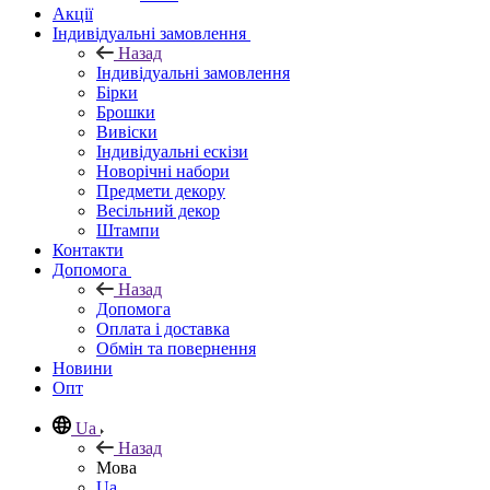
Акції
Індивідуальні замовлення
Назад
Індивідуальні замовлення
Бірки
Брошки
Вивіски
Індивідуальні ескізи
Новорічні набори
Предмети декору
Весільний декор
Штампи
Контакти
Допомога
Назад
Допомога
Оплата і доставка
Обмін та повернення
Новини
Опт
Ua
Назад
Мова
Ua