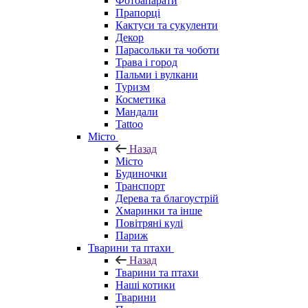
Фотоапарати
Прапорці
Кактуси та сукуленти
Декор
Парасольки та чоботи
Трава і город
Пальми і вулкани
Туризм
Косметика
Мандали
Tattoo
Місто
Назад
Місто
Будиночки
Транспорт
Дерева та благоустрій
Хмаринки та інше
Повітряні кулі
Париж
Тварини та птахи
Назад
Тварини та птахи
Наші котики
Тварини