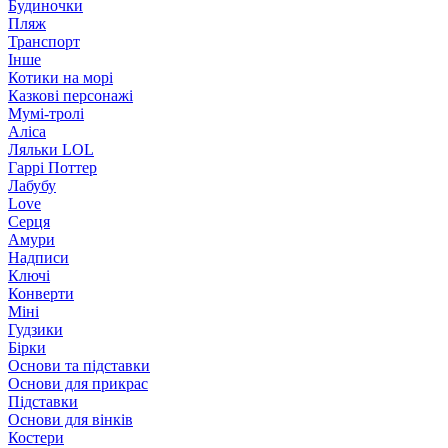
Будиночки
Пляж
Транспорт
Інше
Котики на морі
Казкові персонажі
Мумі-тролі
Аліса
Ляльки LOL
Гаррі Поттер
Лабубу
Love
Серця
Амури
Надписи
Ключі
Конверти
Міні
Гудзики
Бірки
Основи та підставки
Основи для прикрас
Підставки
Основи для вінків
Костери