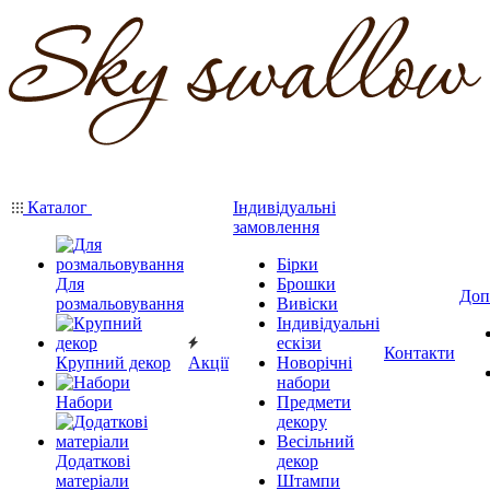
Каталог
Індивідуальні
замовлення
Бірки
Для
Брошки
Доп
розмальовування
Вивіски
Індивідуальні
ескізи
Контакти
Крупний декор
Акції
Новорічні
набори
Набори
Предмети
декору
Весільний
Додаткові
декор
матеріали
Штампи