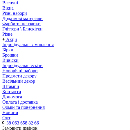
Весняні
Вікна
Різні набори
Додаткові матеріали
Фарби та пензлики
Гліттери \ Блискітки
Різне
Акції
Індивідуальні замовлення
Бірки
Брошки
Вивіски
Індивідуальні ескізи
Новорічні набори
Предмети декору
Весільний декор
Штампи
Контакти
Допомога
Оплата і доставка
Обмін та повернення
Новини
Опт
+38 063 658 82 66
Замовити дзвінок