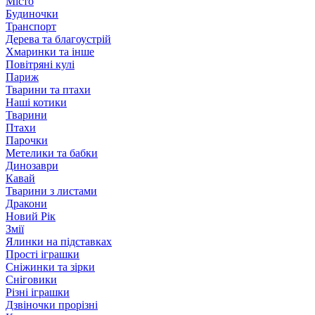
Місто
Будиночки
Транспорт
Дерева та благоустрій
Хмаринки та інше
Повітряні кулі
Париж
Тварини та птахи
Наші котики
Тварини
Птахи
Парочки
Метелики та бабки
Динозаври
Кавай
Тварини з листами
Дракони
Новий Рік
Змії
Ялинки на підставках
Прості іграшки
Сніжинки та зірки
Сніговики
Різні іграшки
Дзвіночки прорізні