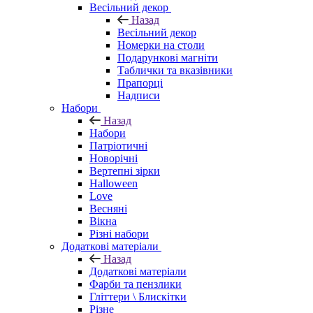
Весільний декор
Назад
Весільний декор
Номерки на столи
Подарункові магніти
Таблички та вказівники
Прапорці
Надписи
Набори
Назад
Набори
Патріотичні
Новорічні
Вертепні зірки
Halloween
Love
Весняні
Вікна
Різні набори
Додаткові матеріали
Назад
Додаткові матеріали
Фарби та пензлики
Гліттери \ Блискітки
Різне