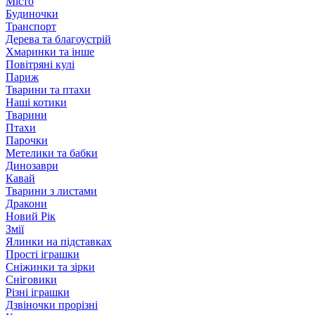
Місто
Будиночки
Транспорт
Дерева та благоустрій
Хмаринки та інше
Повітряні кулі
Париж
Тварини та птахи
Наші котики
Тварини
Птахи
Парочки
Метелики та бабки
Динозаври
Кавай
Тварини з листами
Дракони
Новий Рік
Змії
Ялинки на підставках
Прості іграшки
Сніжинки та зірки
Сніговики
Різні іграшки
Дзвіночки прорізні