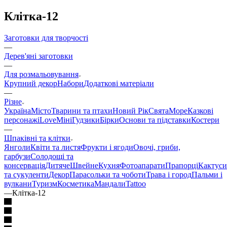
Клітка-12
Заготовки для творчості
—
Дерев'яні заготовки
—
Для розмальовування
Крупний декор
Набори
Додаткові матеріали
—
Різне
Україна
Місто
Тварини та птахи
Новий Рік
Свята
Море
Казкові
персонажі
Love
Міні
Гудзики
Бірки
Основи та підставки
Костери
—
Шпаківні та клітки
Янголи
Квіти та листя
Фрукти і ягоди
Овочі, гриби,
гарбузи
Солодощі та
консервація
Дитяче
Швейне
Кухня
Фотоапарати
Прапорці
Кактуси
та сукуленти
Декор
Парасольки та чоботи
Трава і город
Пальми і
вулкани
Туризм
Косметика
Мандали
Tattoo
—
Клітка-12