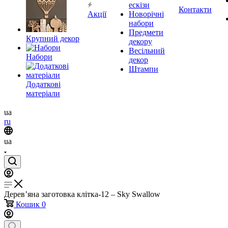
ескізи
Контакти
Акції
Новорічні
набори
Предмети
Крупний декор
декору
Весільний
Набори
декор
Штампи
Додаткові
матеріали
ua
ru
ua
Дерев’яна заготовка клітка-12 – Sky Swallow
Кошик
0