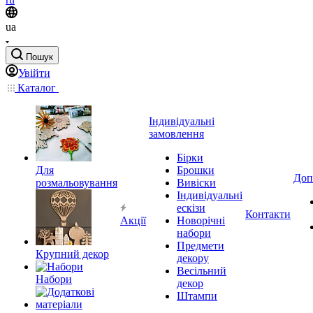
ua
Пошук
Увійти
Каталог
Індивідуальні
замовлення
Бірки
Для
Брошки
Доп
розмальовування
Вивіски
Індивідуальні
ескізи
Контакти
Акції
Новорічні
набори
Предмети
Крупний декор
декору
Весільний
Набори
декор
Штампи