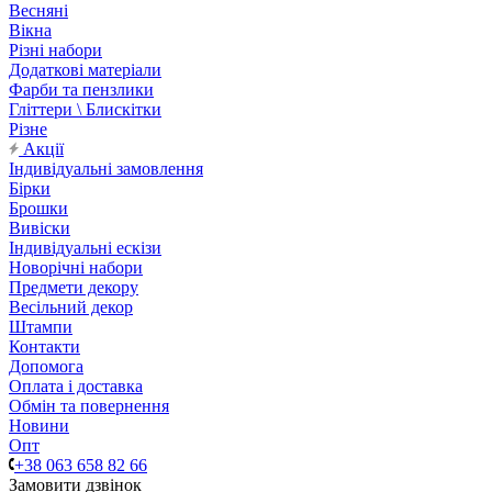
Весняні
Вікна
Різні набори
Додаткові матеріали
Фарби та пензлики
Гліттери \ Блискітки
Різне
Акції
Індивідуальні замовлення
Бірки
Брошки
Вивіски
Індивідуальні ескізи
Новорічні набори
Предмети декору
Весільний декор
Штампи
Контакти
Допомога
Оплата і доставка
Обмін та повернення
Новини
Опт
+38 063 658 82 66
Замовити дзвінок