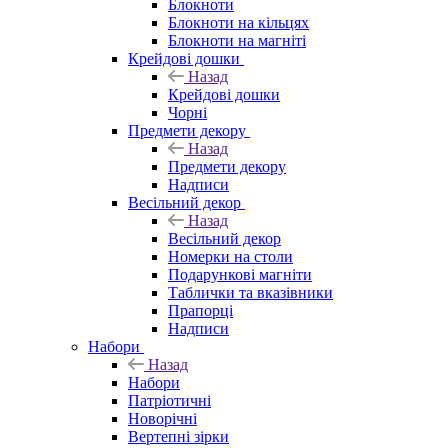
Блокноти
Блокноти на кільцях
Блокноти на магніті
Крейдові дошки
Назад
Крейдові дошки
Чорні
Предмети декору
Назад
Предмети декору
Надписи
Весільний декор
Назад
Весільний декор
Номерки на столи
Подарункові магніти
Таблички та вказівники
Прапорці
Надписи
Набори
Назад
Набори
Патріотичні
Новорічні
Вертепні зірки