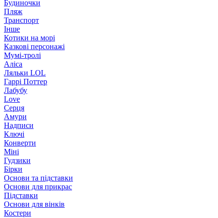
Будиночки
Пляж
Транспорт
Інше
Котики на морі
Казкові персонажі
Мумі-тролі
Аліса
Ляльки LOL
Гаррі Поттер
Лабубу
Love
Серця
Амури
Надписи
Ключі
Конверти
Міні
Гудзики
Бірки
Основи та підставки
Основи для прикрас
Підставки
Основи для вінків
Костери