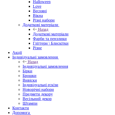
Halloween
Love
Весняні
Вікна
Різні набори
Додаткові матеріали
Назад
Додаткові матеріали
Фарби та пензлики
Гліттери \ Блискітки
Різне
Акції
Індивідуальні замовлення
Назад
Індивідуальні замовлення
Бірки
Брошки
Вивіски
Індивідуальні ескізи
Новорічні набори
Предмети декору
Весільний декор
Штампи
Контакти
Допомога