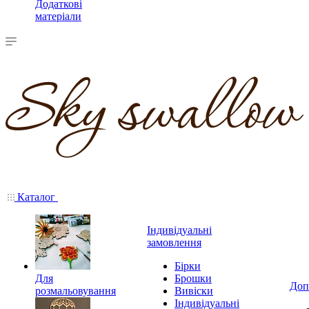
Додаткові
матеріали
Каталог
Індивідуальні
замовлення
Бірки
Для
Брошки
Доп
розмальовування
Вивіски
Індивідуальні