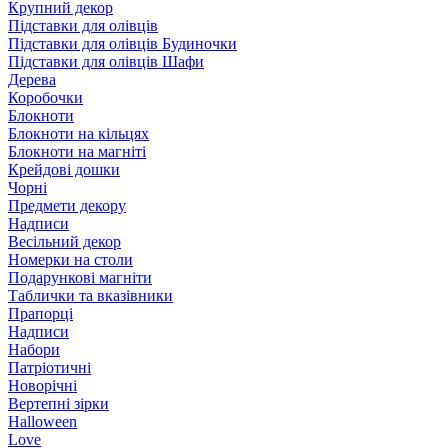
Крупний декор
Підставки для олівців
Підставки для олівців Будиночки
Підставки для олівців Шафи
Дерева
Коробочки
Блокноти
Блокноти на кільцях
Блокноти на магніті
Крейдові дошки
Чорні
Предмети декору
Надписи
Весільний декор
Номерки на столи
Подарункові магніти
Таблички та вказівники
Прапорці
Надписи
Набори
Патріотичні
Новорічні
Вертепні зірки
Halloween
Love