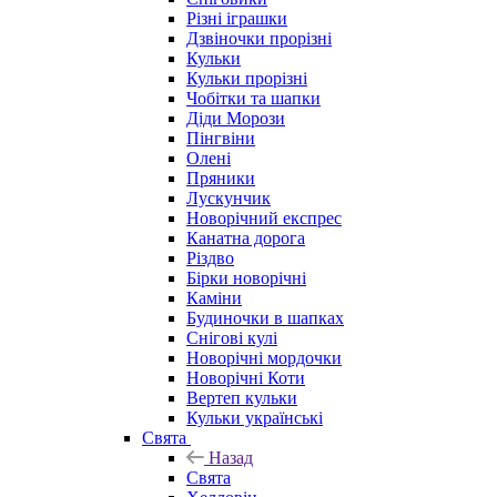
Різні іграшки
Дзвіночки прорізні
Кульки
Кульки прорізні
Чобітки та шапки
Діди Морози
Пінгвіни
Олені
Пряники
Лускунчик
Новорічний експрес
Канатна дорога
Різдво
Бірки новорічні
Каміни
Будиночки в шапках
Снігові кулі
Новорічні мордочки
Новорічні Коти
Вертеп кульки
Кульки українські
Свята
Назад
Свята