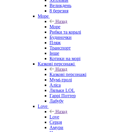
Хелловін
Великдень
8 березня
Море
Назад
Море
Рибки та коралі
Будиночки
Пляж
Транспорт
Інше
Котики на морі
Казкові персонажі
Назад
Казкові персонажі
Мумі-тролі
Аліса
Ляльки LOL
Гаррі Поттер
Лабубу
Love
Назад
Love
Серця
Амури