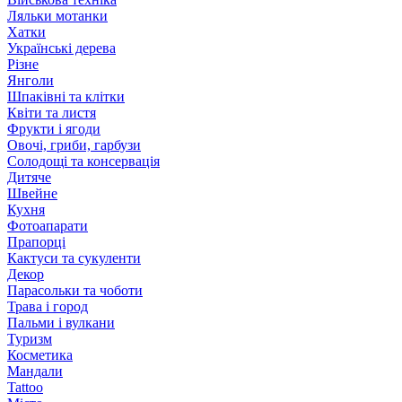
Ляльки мотанки
Хатки
Українські дерева
Різне
Янголи
Шпаківні та клітки
Квіти та листя
Фрукти і ягоди
Овочі, гриби, гарбузи
Солодощі та консервація
Дитяче
Швейне
Кухня
Фотоапарати
Прапорці
Кактуси та сукуленти
Декор
Парасольки та чоботи
Трава і город
Пальми і вулкани
Туризм
Косметика
Мандали
Tattoo