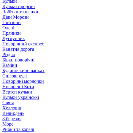
Кульки
Кульки прорізні
Чобітки та шапки
Діди Морози
Пінгвіни
Олені
Пряники
Лускунчик
Новорічний експрес
Канатна дорога
Різдво
Бірки новорічні
Каміни
Будиночки в шапках
Снігові кулі
Новорічні мордочки
Новорічні Коти
Вертеп кульки
Кульки українські
Свята
Хелловін
Великдень
8 березня
Море
Рибки та коралі