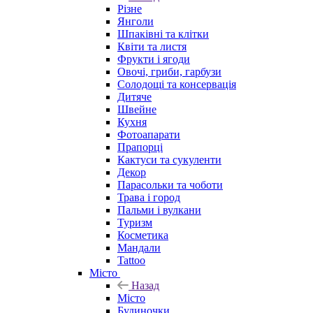
Різне
Янголи
Шпаківні та клітки
Квіти та листя
Фрукти і ягоди
Овочі, гриби, гарбузи
Солодощі та консервація
Дитяче
Швейне
Кухня
Фотоапарати
Прапорці
Кактуси та сукуленти
Декор
Парасольки та чоботи
Трава і город
Пальми і вулкани
Туризм
Косметика
Мандали
Tattoo
Місто
Назад
Місто
Будиночки