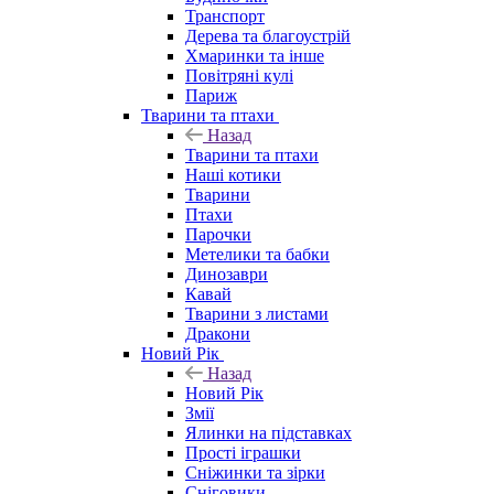
Транспорт
Дерева та благоустрій
Хмаринки та інше
Повітряні кулі
Париж
Тварини та птахи
Назад
Тварини та птахи
Наші котики
Тварини
Птахи
Парочки
Метелики та бабки
Динозаври
Кавай
Тварини з листами
Дракони
Новий Рік
Назад
Новий Рік
Змії
Ялинки на підставках
Прості іграшки
Сніжинки та зірки
Сніговики