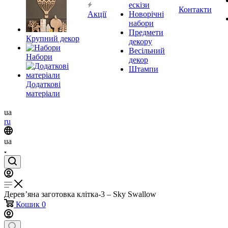
ескізи
Контакти
Акції
Новорічні
набори
Предмети
Крупний декор
декору
Весільний
Набори
декор
Штампи
Додаткові
матеріали
ua
ru
ua
Дерев’яна заготовка клітка-3 – Sky Swallow
Кошик
0