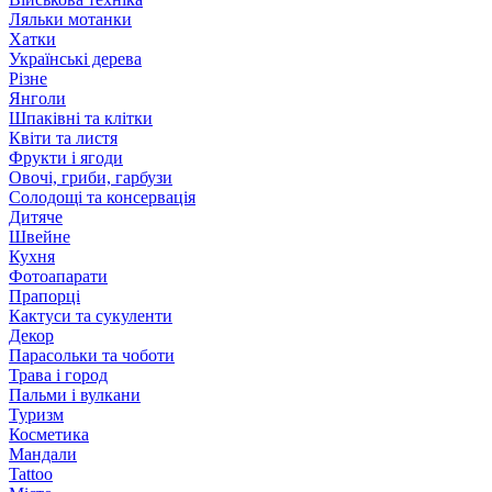
Ляльки мотанки
Хатки
Українські дерева
Різне
Янголи
Шпаківні та клітки
Квіти та листя
Фрукти і ягоди
Овочі, гриби, гарбузи
Солодощі та консервація
Дитяче
Швейне
Кухня
Фотоапарати
Прапорці
Кактуси та сукуленти
Декор
Парасольки та чоботи
Трава і город
Пальми і вулкани
Туризм
Косметика
Мандали
Tattoo