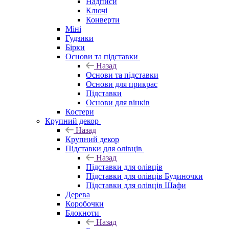
Надписи
Ключі
Конверти
Міні
Гудзики
Бірки
Основи та підставки
Назад
Основи та підставки
Основи для прикрас
Підставки
Основи для вінків
Костери
Крупний декор
Назад
Крупний декор
Підставки для олівців
Назад
Підставки для олівців
Підставки для олівців Будиночки
Підставки для олівців Шафи
Дерева
Коробочки
Блокноти
Назад