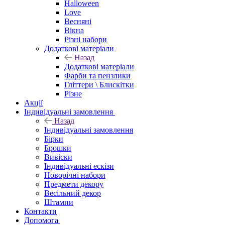
Halloween
Love
Весняні
Вікна
Різні набори
Додаткові матеріали
Назад
Додаткові матеріали
Фарби та пензлики
Гліттери \ Блискітки
Різне
Акції
Індивідуальні замовлення
Назад
Індивідуальні замовлення
Бірки
Брошки
Вивіски
Індивідуальні ескізи
Новорічні набори
Предмети декору
Весільний декор
Штампи
Контакти
Допомога