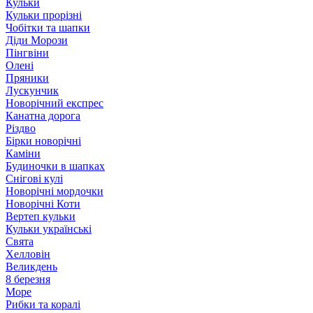
Кульки
Кульки прорізні
Чобітки та шапки
Діди Морози
Пінгвіни
Олені
Пряники
Лускунчик
Новорічний експрес
Канатна дорога
Різдво
Бірки новорічні
Каміни
Будиночки в шапках
Снігові кулі
Новорічні мордочки
Новорічні Коти
Вертеп кульки
Кульки українські
Свята
Хелловін
Великдень
8 березня
Море
Рибки та коралі