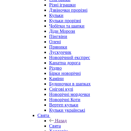
Різні іграшки
Дзвіночки прорізні
Кульки
Кульки прорізні
Чобітки та шапки
Діди Морози
Пінгвіни
Олені
Пряники
Лускунчик
Новорічний експрес
Канатна дорога
Різдво
Бірки новорічні
Каміни
Будиночки в шапках
Снігові кулі
Новорічні мордочки
Новорічні Коти
Вертеп кульки
Кульки українські
Свята
Назад
Свята