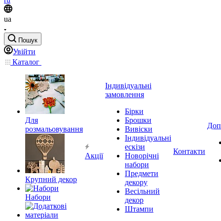
ua
Пошук
Увійти
Каталог
Індивідуальні
замовлення
Бірки
Для
Брошки
Доп
розмальовування
Вивіски
Індивідуальні
ескізи
Контакти
Акції
Новорічні
набори
Предмети
Крупний декор
декору
Весільний
Набори
декор
Штампи