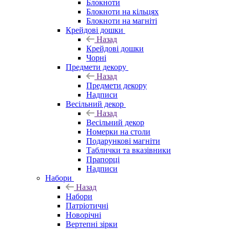
Блокноти
Блокноти на кільцях
Блокноти на магніті
Крейдові дошки
Назад
Крейдові дошки
Чорні
Предмети декору
Назад
Предмети декору
Надписи
Весільний декор
Назад
Весільний декор
Номерки на столи
Подарункові магніти
Таблички та вказівники
Прапорці
Надписи
Набори
Назад
Набори
Патріотичні
Новорічні
Вертепні зірки