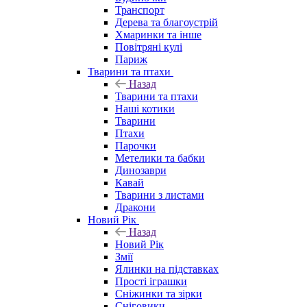
Транспорт
Дерева та благоустрій
Хмаринки та інше
Повітряні кулі
Париж
Тварини та птахи
Назад
Тварини та птахи
Наші котики
Тварини
Птахи
Парочки
Метелики та бабки
Динозаври
Кавай
Тварини з листами
Дракони
Новий Рік
Назад
Новий Рік
Змії
Ялинки на підставках
Прості іграшки
Сніжинки та зірки
Сніговики