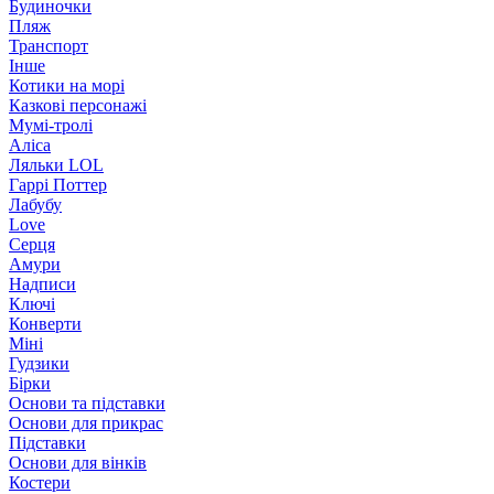
Будиночки
Пляж
Транспорт
Інше
Котики на морі
Казкові персонажі
Мумі-тролі
Аліса
Ляльки LOL
Гаррі Поттер
Лабубу
Love
Серця
Амури
Надписи
Ключі
Конверти
Міні
Гудзики
Бірки
Основи та підставки
Основи для прикрас
Підставки
Основи для вінків
Костери