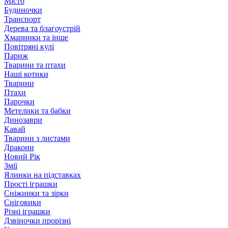
Місто
Будиночки
Транспорт
Дерева та благоустрій
Хмаринки та інше
Повітряні кулі
Париж
Тварини та птахи
Наші котики
Тварини
Птахи
Парочки
Метелики та бабки
Динозаври
Кавай
Тварини з листами
Дракони
Новий Рік
Змії
Ялинки на підставках
Прості іграшки
Сніжинки та зірки
Сніговики
Різні іграшки
Дзвіночки прорізні