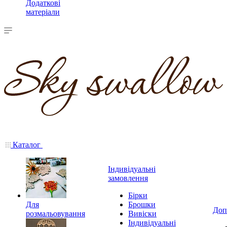
Додаткові
матеріали
Каталог
Індивідуальні
замовлення
Бірки
Для
Брошки
Доп
розмальовування
Вивіски
Індивідуальні