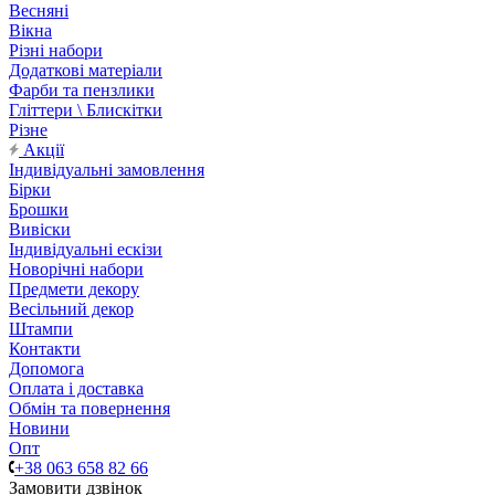
Весняні
Вікна
Різні набори
Додаткові матеріали
Фарби та пензлики
Гліттери \ Блискітки
Різне
Акції
Індивідуальні замовлення
Бірки
Брошки
Вивіски
Індивідуальні ескізи
Новорічні набори
Предмети декору
Весільний декор
Штампи
Контакти
Допомога
Оплата і доставка
Обмін та повернення
Новини
Опт
+38 063 658 82 66
Замовити дзвінок