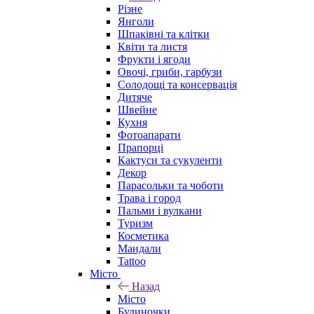
Різне
Янголи
Шпаківні та клітки
Квіти та листя
Фрукти і ягоди
Овочі, гриби, гарбузи
Солодощі та консервація
Дитяче
Швейне
Кухня
Фотоапарати
Прапорці
Кактуси та сукуленти
Декор
Парасольки та чоботи
Трава і город
Пальми і вулкани
Туризм
Косметика
Мандали
Tattoo
Місто
Назад
Місто
Будиночки