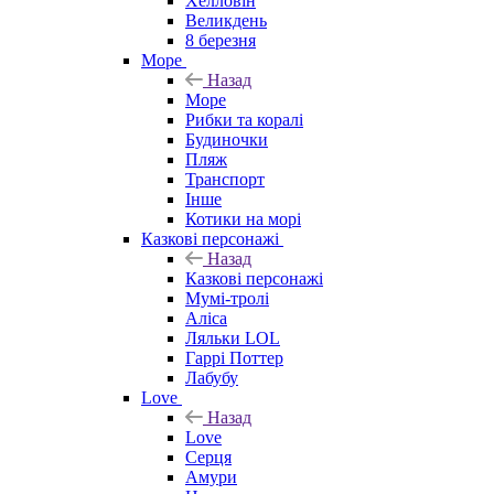
Хелловін
Великдень
8 березня
Море
Назад
Море
Рибки та коралі
Будиночки
Пляж
Транспорт
Інше
Котики на морі
Казкові персонажі
Назад
Казкові персонажі
Мумі-тролі
Аліса
Ляльки LOL
Гаррі Поттер
Лабубу
Love
Назад
Love
Серця
Амури