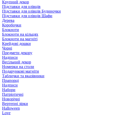
Крупний декор
Підставки для олівців
Підставки для олівців Будиночки
Підставки для олівців Шафи
Дерева
Коробочки
Блокноти
Блокноти на кільцях
Блокноти на магніті
Крейдові дошки
Чорні
Предмети декору
Надписи
Весільний декор
Номерки на столи
Подарункові магніти
Таблички та вказівники
Прапорці
Надписи
Набори
Патріотичні
Новорічні
Вертепні зірки
Halloween
Love