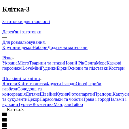
Клітка-3
Заготовки для творчості
—
Дерев'яні заготовки
—
Для розмальовування
Крупний декор
Набори
Додаткові матеріали
—
Різне
Україна
Місто
Тварини та птахи
Новий Рік
Свята
Море
Казкові
персонажі
Love
Міні
Гудзики
Бірки
Основи та підставки
Костери
—
Шпаківні та клітки
Янголи
Квіти та листя
Фрукти і ягоди
Овочі, гриби,
гарбузи
Солодощі та
консервація
Дитяче
Швейне
Кухня
Фотоапарати
Прапорці
Кактуси
та сукуленти
Декор
Парасольки та чоботи
Трава і город
Пальми і
вулкани
Туризм
Косметика
Мандали
Tattoo
—
Клітка-3