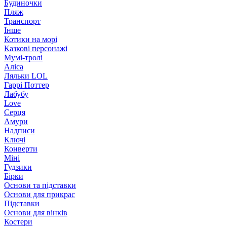
Будиночки
Пляж
Транспорт
Інше
Котики на морі
Казкові персонажі
Мумі-тролі
Аліса
Ляльки LOL
Гаррі Поттер
Лабубу
Love
Серця
Амури
Надписи
Ключі
Конверти
Міні
Гудзики
Бірки
Основи та підставки
Основи для прикрас
Підставки
Основи для вінків
Костери