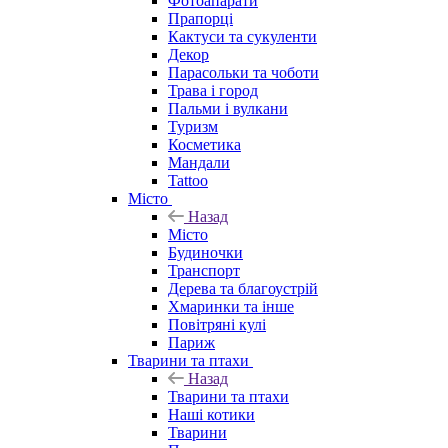
Фотоапарати
Прапорці
Кактуси та сукуленти
Декор
Парасольки та чоботи
Трава і город
Пальми і вулкани
Туризм
Косметика
Мандали
Tattoo
Місто
Назад
Місто
Будиночки
Транспорт
Дерева та благоустрій
Хмаринки та інше
Повітряні кулі
Париж
Тварини та птахи
Назад
Тварини та птахи
Наші котики
Тварини