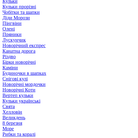
Кульки
Кульки прорізні
Чобітки та шапки
Діди Морози
Пінгвіни
Олені
Пряники
Лускунчик
Новорічний експрес
Канатна дорога
Різдво
Бірки новорічні
Каміни
Будиночки в шапках
Снігові кулі
Новорічні мордочки
Новорічні Коти
Вертеп кульки
Кульки українські
Свята
Хелловін
Великдень
8 березня
Море
Рибки та коралі