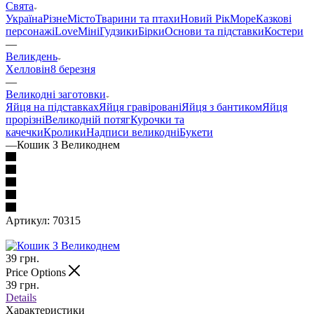
Свята
Україна
Різне
Місто
Тварини та птахи
Новий Рік
Море
Казкові
персонажі
Love
Міні
Гудзики
Бірки
Основи та підставки
Костери
—
Великдень
Хелловін
8 березня
—
Великодні заготовки
Яйця на підставках
Яйця гравіровані
Яйця з бантиком
Яйця
прорізні
Великодній потяг
Курочки та
качечки
Кролики
Надписи великодні
Букети
—
Кошик З Великоднем
Артикул:
70315
39
грн.
Price Options
39
грн.
Details
Характеристики