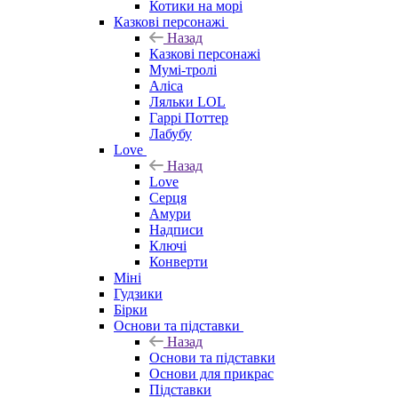
Котики на морі
Казкові персонажі
Назад
Казкові персонажі
Мумі-тролі
Аліса
Ляльки LOL
Гаррі Поттер
Лабубу
Love
Назад
Love
Серця
Амури
Надписи
Ключі
Конверти
Міні
Гудзики
Бірки
Основи та підставки
Назад
Основи та підставки
Основи для прикрас
Підставки