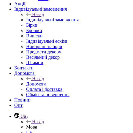
Акції
Індивідуальні замовлення
Назад
Індивідуальні замовлення
Бірки
Брошки
Вивіски
Індивідуальні ескізи
Новорічні набори
Предмети декору
Весільний декор
Штампи
Контакти
Допомога
Назад
Допомога
Оплата і доставка
Обмін та повернення
Новини
Опт
Ua
Назад
Мова
Ua