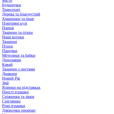
Місто
Будиночки
Транспорт
Дерева та благоустрій
Хмаринки та інше
Повітряні кулі
Париж
Тварини та птахи
Наші котики
Тварини
Птахи
Парочки
Метелики та бабки
Динозаври
Кавай
Тварини з листами
Дракони
Новий Рік
Змії
Ялинки на підставках
Прості іграшки
Сніжинки та зірки
Сніговики
Різні іграшки
Дзвіночки прорізні