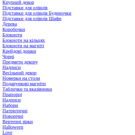
Крупний декор
Підставки для олівців
Підставки для олівців Будиночки
Підставки для олівців Шафи
Дерева
Коробочки
Блокноти
Блокноти на кільцях
Блокноти на магніті
Крейдові дошки
Чорні
Предмети декору
Надписи
Весільний декор
Номерки на столи
Подарункові магніти
Таблички та вказівники
Прапорці
Надписи
Набори
Патріотичні
Новорічні
Вертепні зірки
Halloween
Love