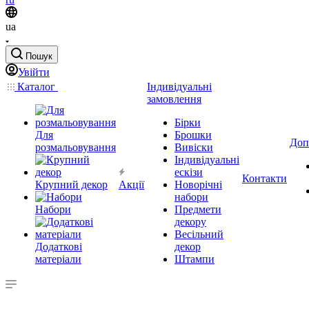
ua
Пошук
Увійти
Каталог
Індивідуальні
замовлення
Бірки
Для
Брошки
Доп
розмальовування
Вивіски
Індивідуальні
ескізи
Контакти
Крупний декор
Акції
Новорічні
набори
Набори
Предмети
декору
Весільний
Додаткові
декор
матеріали
Штампи