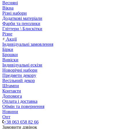
Весняні
Вікна
Різні набори
Додаткові матеріали
Фарби та пензлики
Гліттери \ Блискітки
Різне
Акції
Індивідуальні замовлення
Бірки
Брошки
Вивіски
Індивідуальні ескізи
Новорічні набори
Предмети декору
Весільний декор
Штампи
Контакти
Допомога
Оплата і доставка
Обмін та повернення
Новини
Опт
+38 063 658 82 66
Замовити дзвінок