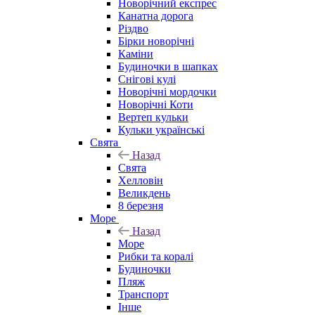
Новорічний експрес
Канатна дорога
Різдво
Бірки новорічні
Каміни
Будиночки в шапках
Снігові кулі
Новорічні мордочки
Новорічні Коти
Вертеп кульки
Кульки українські
Свята
Назад
Свята
Хелловін
Великдень
8 березня
Море
Назад
Море
Рибки та коралі
Будиночки
Пляж
Транспорт
Інше