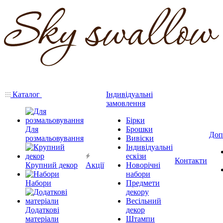
Каталог
Індивідуальні
замовлення
Бірки
Для
Брошки
Доп
розмальовування
Вивіски
Індивідуальні
ескізи
Контакти
Крупний декор
Акції
Новорічні
набори
Набори
Предмети
декору
Весільний
Додаткові
декор
матеріали
Штампи