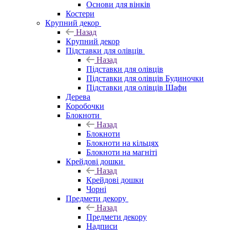
Основи для вінків
Костери
Крупний декор
Назад
Крупний декор
Підставки для олівців
Назад
Підставки для олівців
Підставки для олівців Будиночки
Підставки для олівців Шафи
Дерева
Коробочки
Блокноти
Назад
Блокноти
Блокноти на кільцях
Блокноти на магніті
Крейдові дошки
Назад
Крейдові дошки
Чорні
Предмети декору
Назад
Предмети декору
Надписи