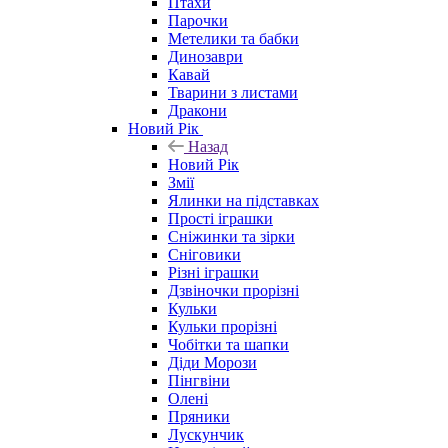
Птахи
Парочки
Метелики та бабки
Динозаври
Кавай
Тварини з листами
Дракони
Новий Рік
Назад
Новий Рік
Змії
Ялинки на підставках
Прості іграшки
Сніжинки та зірки
Сніговики
Різні іграшки
Дзвіночки прорізні
Кульки
Кульки прорізні
Чобітки та шапки
Діди Морози
Пінгвіни
Олені
Пряники
Лускунчик