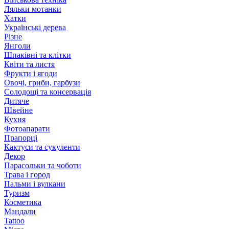
Ляльки мотанки
Хатки
Українські дерева
Різне
Янголи
Шпаківні та клітки
Квіти та листя
Фрукти і ягоди
Овочі, гриби, гарбузи
Солодощі та консервація
Дитяче
Швейне
Кухня
Фотоапарати
Прапорці
Кактуси та сукуленти
Декор
Парасольки та чоботи
Трава і город
Пальми і вулкани
Туризм
Косметика
Мандали
Tattoo