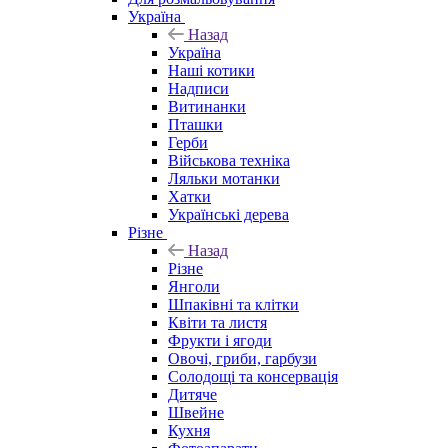
Україна
Назад
Україна
Наші котики
Надписи
Витинанки
Пташки
Герби
Військова техніка
Ляльки мотанки
Хатки
Українські дерева
Різне
Назад
Різне
Янголи
Шпаківні та клітки
Квіти та листя
Фрукти і ягоди
Овочі, гриби, гарбузи
Солодощі та консервація
Дитяче
Швейне
Кухня