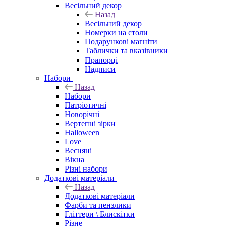
Весільний декор
Назад
Весільний декор
Номерки на столи
Подарункові магніти
Таблички та вказівники
Прапорці
Надписи
Набори
Назад
Набори
Патріотичні
Новорічні
Вертепні зірки
Halloween
Love
Весняні
Вікна
Різні набори
Додаткові матеріали
Назад
Додаткові матеріали
Фарби та пензлики
Гліттери \ Блискітки
Різне