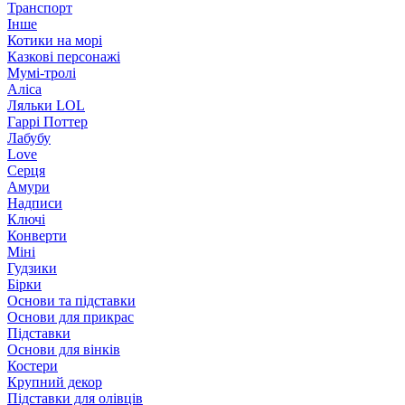
Транспорт
Інше
Котики на морі
Казкові персонажі
Мумі-тролі
Аліса
Ляльки LOL
Гаррі Поттер
Лабубу
Love
Серця
Амури
Надписи
Ключі
Конверти
Міні
Гудзики
Бірки
Основи та підставки
Основи для прикрас
Підставки
Основи для вінків
Костери
Крупний декор
Підставки для олівців