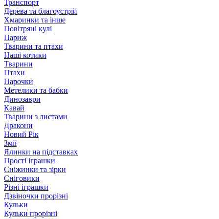
Транспорт
Дерева та благоустрій
Хмаринки та інше
Повітряні кулі
Париж
Тварини та птахи
Наші котики
Тварини
Птахи
Парочки
Метелики та бабки
Динозаври
Кавай
Тварини з листами
Дракони
Новий Рік
Змії
Ялинки на підставках
Прості іграшки
Сніжинки та зірки
Сніговики
Різні іграшки
Дзвіночки прорізні
Кульки
Кульки прорізні