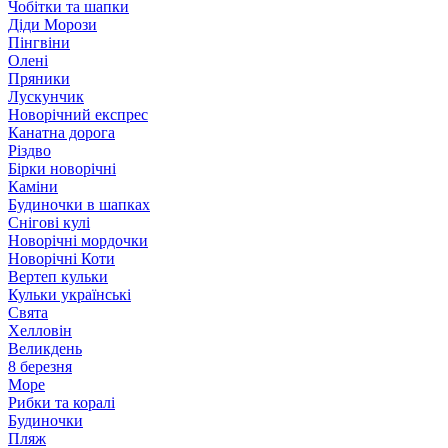
Чобітки та шапки
Діди Морози
Пінгвіни
Олені
Пряники
Лускунчик
Новорічний експрес
Канатна дорога
Різдво
Бірки новорічні
Каміни
Будиночки в шапках
Снігові кулі
Новорічні мордочки
Новорічні Коти
Вертеп кульки
Кульки українські
Свята
Хелловін
Великдень
8 березня
Море
Рибки та коралі
Будиночки
Пляж