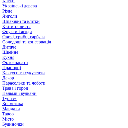
Хатки
Українські дерева
Різне
Янголи
Шпаківні та клітки
Квіти та листя
Фрукти і ягоди
Овочі, гриби, гарбузи
Солодощі та консервація
Дитяче
Швейне
Кухня
Фотоапарати
Прапорці
Кактуси та сукуленти
Декор
Парасольки та чоботи
Трава і город
Пальми і вулкани
Туризм
Косметика
Мандали
Tattoo
Місто
Будиночки