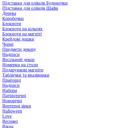
Підставки для олівців Будиночки
Підставки для олівців Шафи
Дерева
Коробочки
Блокноти
Блокноти на кільцях
Блокноти на магніті
Крейдові дошки
Чорні
Предмети декору
Надписи
Весільний декор
Номерки на столи
Подарункові магніти
Таблички та вказівники
Прапорці
Надписи
Набори
Патріотичні
Новорічні
Вертепні зірки
Halloween
Love
Весняні
Вікна