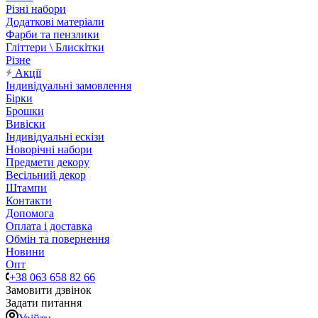
Різні набори
Додаткові матеріали
Фарби та пензлики
Гліттери \ Блискітки
Різне
Акції
Індивідуальні замовлення
Бірки
Брошки
Вивіски
Індивідуальні ескізи
Новорічні набори
Предмети декору
Весільний декор
Штампи
Контакти
Допомога
Оплата і доставка
Обмін та повернення
Новини
Опт
+38 063 658 82 66
Замовити дзвінок
Задати питання