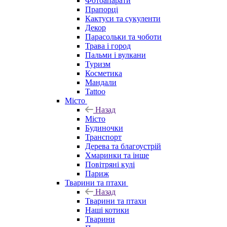
Фотоапарати
Прапорці
Кактуси та сукуленти
Декор
Парасольки та чоботи
Трава і город
Пальми і вулкани
Туризм
Косметика
Мандали
Tattoo
Місто
Назад
Місто
Будиночки
Транспорт
Дерева та благоустрій
Хмаринки та інше
Повітряні кулі
Париж
Тварини та птахи
Назад
Тварини та птахи
Наші котики
Тварини