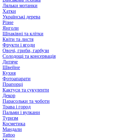
Ляльки мотанки
Хатки
Українські дерева
Різне
Янголи
Шпаківні та клітки
Квіти та листя
Фрукти і ягоди
Овочі, гриби, гарбузи
Солодощі та консервація
Дитяче
Швейне
Кухня
Фотоапарати
Прапорці
Кактуси та сукуленти
Декор
Парасольки та чоботи
Трава і город
Пальми і вулкани
Туризм
Косметика
Мандали
Tattoo