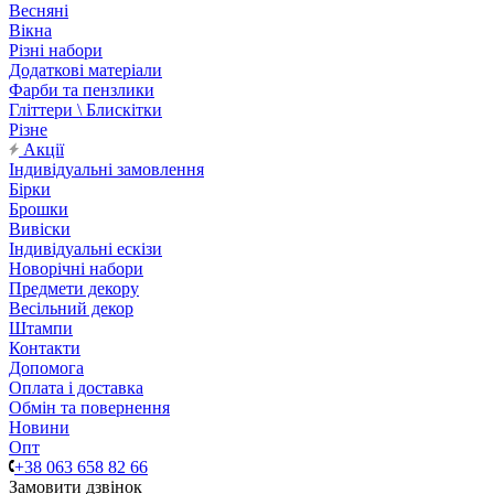
Весняні
Вікна
Різні набори
Додаткові матеріали
Фарби та пензлики
Гліттери \ Блискітки
Різне
Акції
Індивідуальні замовлення
Бірки
Брошки
Вивіски
Індивідуальні ескізи
Новорічні набори
Предмети декору
Весільний декор
Штампи
Контакти
Допомога
Оплата і доставка
Обмін та повернення
Новини
Опт
+38 063 658 82 66
Замовити дзвінок