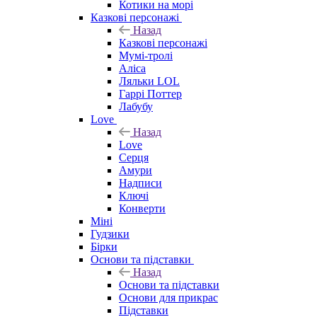
Котики на морі
Казкові персонажі
Назад
Казкові персонажі
Мумі-тролі
Аліса
Ляльки LOL
Гаррі Поттер
Лабубу
Love
Назад
Love
Серця
Амури
Надписи
Ключі
Конверти
Міні
Гудзики
Бірки
Основи та підставки
Назад
Основи та підставки
Основи для прикрас
Підставки