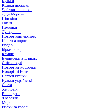
Кульки
Кульки прорізні
Чобітки та шапки
Діди Морози
Пінгвіни
Олені
Пряники
Лускунчик
Новорічний експрес
Канатна дорога
Різдво
Бірки новорічні
Каміни
Будиночки в шапках
Снігові кулі
Новорічні мордочки
Новорічні Коти
Вертеп кульки
Кульки українські
Свята
Хелловін
Великдень
8 березня
Море
Рибки та коралі