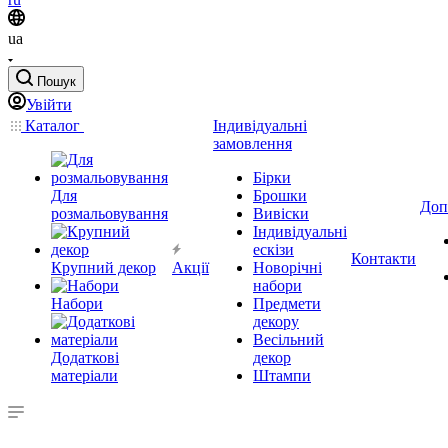
ua
Пошук
Увійти
Каталог
Індивідуальні
замовлення
Бірки
Для
Брошки
Доп
розмальовування
Вивіски
Індивідуальні
ескізи
Контакти
Крупний декор
Акції
Новорічні
набори
Набори
Предмети
декору
Весільний
Додаткові
декор
матеріали
Штампи