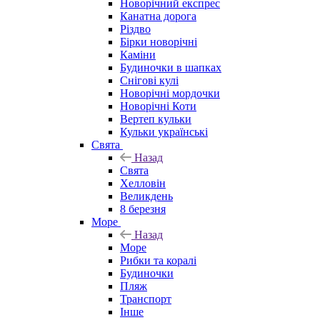
Новорічний експрес
Канатна дорога
Різдво
Бірки новорічні
Каміни
Будиночки в шапках
Снігові кулі
Новорічні мордочки
Новорічні Коти
Вертеп кульки
Кульки українські
Свята
Назад
Свята
Хелловін
Великдень
8 березня
Море
Назад
Море
Рибки та коралі
Будиночки
Пляж
Транспорт
Інше