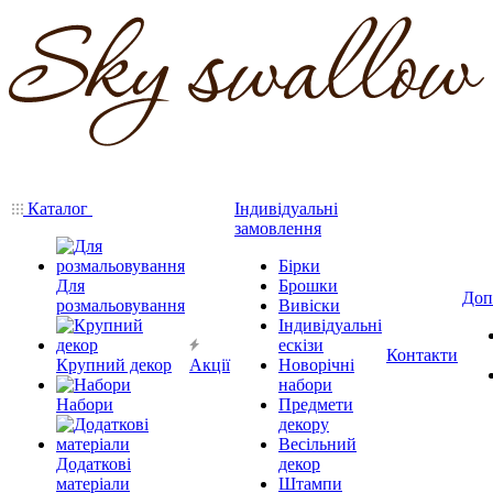
Каталог
Індивідуальні
замовлення
Бірки
Для
Брошки
Доп
розмальовування
Вивіски
Індивідуальні
ескізи
Контакти
Крупний декор
Акції
Новорічні
набори
Набори
Предмети
декору
Весільний
Додаткові
декор
матеріали
Штампи