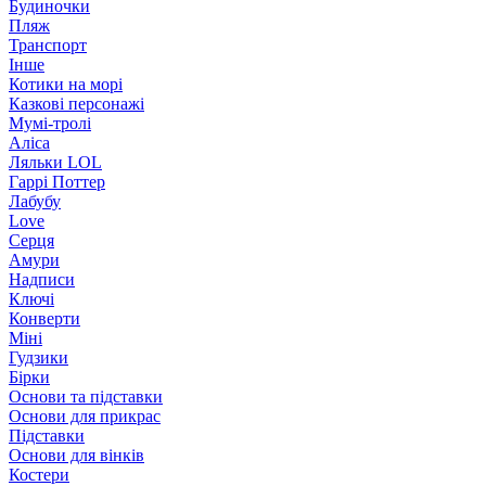
Будиночки
Пляж
Транспорт
Інше
Котики на морі
Казкові персонажі
Мумі-тролі
Аліса
Ляльки LOL
Гаррі Поттер
Лабубу
Love
Серця
Амури
Надписи
Ключі
Конверти
Міні
Гудзики
Бірки
Основи та підставки
Основи для прикрас
Підставки
Основи для вінків
Костери