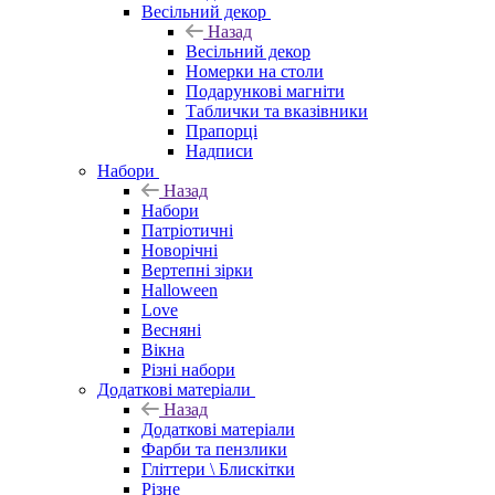
Весільний декор
Назад
Весільний декор
Номерки на столи
Подарункові магніти
Таблички та вказівники
Прапорці
Надписи
Набори
Назад
Набори
Патріотичні
Новорічні
Вертепні зірки
Halloween
Love
Весняні
Вікна
Різні набори
Додаткові матеріали
Назад
Додаткові матеріали
Фарби та пензлики
Гліттери \ Блискітки
Різне