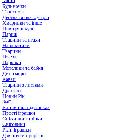
Місто
Будиночки
Транспорт
Дерева та благоустрій
Хмаринки та інше
Повітряні кулі
Париж
Тварини та птахи
Наші котики
Тварини
Птахи
Парочки
Метелики та бабки
Динозаври
Кавай
Тварини з листами
Дракони
Новий Рік
Змії
Ялинки на підставках
Прості іграшки
Сніжинки та зірки
Сніговики
Різні іграшки
Дзвіночки прорізні