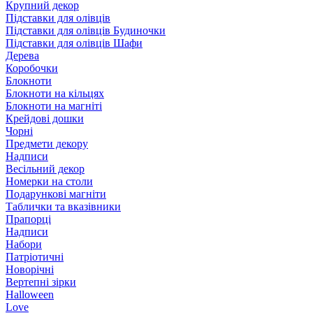
Крупний декор
Підставки для олівців
Підставки для олівців Будиночки
Підставки для олівців Шафи
Дерева
Коробочки
Блокноти
Блокноти на кільцях
Блокноти на магніті
Крейдові дошки
Чорні
Предмети декору
Надписи
Весільний декор
Номерки на столи
Подарункові магніти
Таблички та вказівники
Прапорці
Надписи
Набори
Патріотичні
Новорічні
Вертепні зірки
Halloween
Love