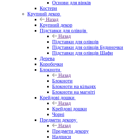
Основи для вінків
Костери
Крупний декор
Назад
Крупний декор
Підставки для олівців
Назад
Підставки для олівців
Підставки для олівців Будиночки
Підставки для олівців Шафи
Дерева
Коробочки
Блокноти
Назад
Блокноти
Блокноти на кільцях
Блокноти на магніті
Крейдові дошки
Назад
Крейдові дошки
Чорні
Предмети декору
Назад
Предмети декору
Надписи