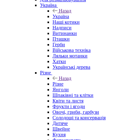
Україна
Назад
Україна
Наші котики
Надписи
Витинанки
Пташки
Герби
Військова техніка
Ляльки мотанки
Хатки
Українські дерева
Різне
Назад
Різне
Янголи
Шпаківні та клітки
Квіти та листя
Фрукти і ягоди
Овочі, гриби, гарбузи
Солодощі та консервація
Дитяче
Швейне
Кухня