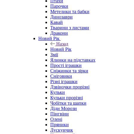
Птахи
Парочки
Метелики та бабки
Динозаври
Кавай
Тварини з листами
Дракони
Новий Рік
Назад
Новий Рік
Змії
Ялинки на підставках
Прості іграшки
Сніжинки та зірки
Сніговики
Різні іграшки
Дзвіночки прорізні
Кульки
Кульки прорізні
Чобітки та шапки
Діди Морози
Пінгвіни
Олені
Пряники
Лускунчик