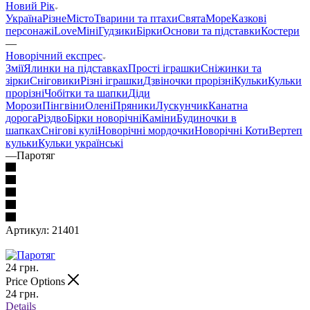
Новий Рік
Україна
Різне
Місто
Тварини та птахи
Свята
Море
Казкові
персонажі
Love
Міні
Гудзики
Бірки
Основи та підставки
Костери
—
Новорічний експрес
Змії
Ялинки на підставках
Прості іграшки
Сніжинки та
зірки
Сніговики
Різні іграшки
Дзвіночки прорізні
Кульки
Кульки
прорізні
Чобітки та шапки
Діди
Морози
Пінгвіни
Олені
Пряники
Лускунчик
Канатна
дорога
Різдво
Бірки новорічні
Каміни
Будиночки в
шапках
Снігові кулі
Новорічні мордочки
Новорічні Коти
Вертеп
кульки
Кульки українські
—
Паротяг
Артикул:
21401
24
грн.
Price Options
24
грн.
Details