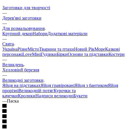
Заготовки для творчості
—
Дерев'яні заготовки
—
Для розмальовування
Крупний декор
Набори
Додаткові матеріали
—
Свята
Україна
Різне
Місто
Тварини та птахи
Новий Рік
Море
Казкові
персонажі
Love
Міні
Гудзики
Бірки
Основи та підставки
Костери
—
Великдень
Хелловін
8 березня
—
Великодні заготовки
Яйця на підставках
Яйця гравіровані
Яйця з бантиком
Яйця
прорізні
Великодній потяг
Курочки та
качечки
Кролики
Надписи великодні
Букети
—
Паска