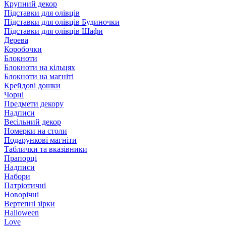
Крупний декор
Підставки для олівців
Підставки для олівців Будиночки
Підставки для олівців Шафи
Дерева
Коробочки
Блокноти
Блокноти на кільцях
Блокноти на магніті
Крейдові дошки
Чорні
Предмети декору
Надписи
Весільний декор
Номерки на столи
Подарункові магніти
Таблички та вказівники
Прапорці
Надписи
Набори
Патріотичні
Новорічні
Вертепні зірки
Halloween
Love