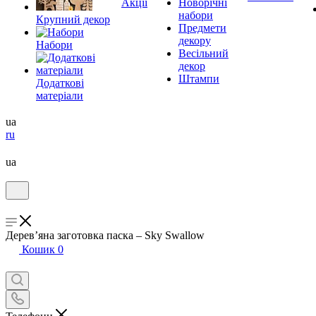
Акції
Новорічні
набори
Крупний декор
Предмети
декору
Набори
Весільний
декор
Штампи
Додаткові
матеріали
ua
ru
ua
Дерев’яна заготовка паска – Sky Swallow
Кошик
0