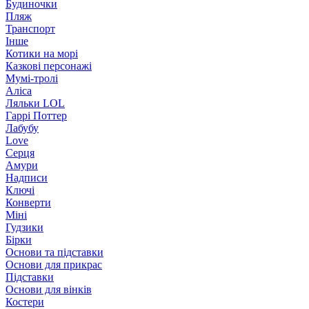
Будиночки
Пляж
Транспорт
Інше
Котики на морі
Казкові персонажі
Мумі-тролі
Аліса
Ляльки LOL
Гаррі Поттер
Лабубу
Love
Серця
Амури
Надписи
Ключі
Конверти
Міні
Гудзики
Бірки
Основи та підставки
Основи для прикрас
Підставки
Основи для вінків
Костери