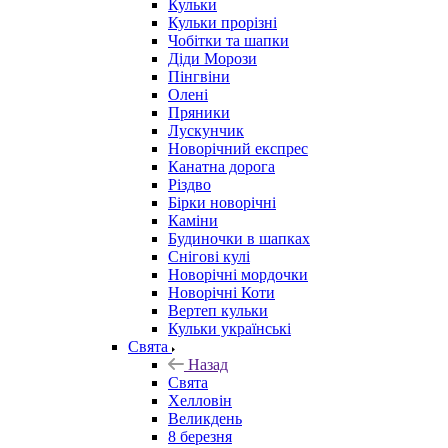
Кульки
Кульки прорізні
Чобітки та шапки
Діди Морози
Пінгвіни
Олені
Пряники
Лускунчик
Новорічний експрес
Канатна дорога
Різдво
Бірки новорічні
Каміни
Будиночки в шапках
Снігові кулі
Новорічні мордочки
Новорічні Коти
Вертеп кульки
Кульки українські
Свята
Назад
Свята
Хелловін
Великдень
8 березня