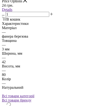
Price Options
24
грн.
Details
В кошик
Характеристики
Матеріал
—
фанера березова
Товщина
—
3 мм
Ширина, мм
—
42
Висота, мм
—
80
Колір
—
Натуральний
Всі товари категорії
Всі товари бренду