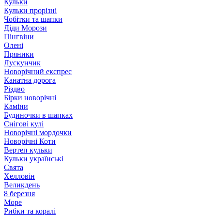
Кульки
Кульки прорізні
Чобітки та шапки
Діди Морози
Пінгвіни
Олені
Пряники
Лускунчик
Новорічний експрес
Канатна дорога
Різдво
Бірки новорічні
Каміни
Будиночки в шапках
Снігові кулі
Новорічні мордочки
Новорічні Коти
Вертеп кульки
Кульки українські
Свята
Хелловін
Великдень
8 березня
Море
Рибки та коралі