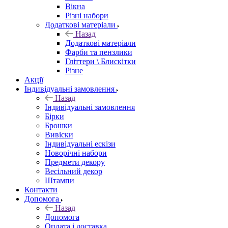
Вікна
Різні набори
Додаткові матеріали
Назад
Додаткові матеріали
Фарби та пензлики
Гліттери \ Блискітки
Різне
Акції
Індивідуальні замовлення
Назад
Індивідуальні замовлення
Бірки
Брошки
Вивіски
Індивідуальні ескізи
Новорічні набори
Предмети декору
Весільний декор
Штампи
Контакти
Допомога
Назад
Допомога
Оплата і доставка