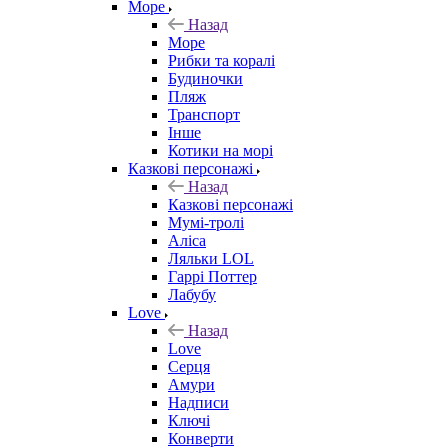
Море
Назад
Море
Рибки та коралі
Будиночки
Пляж
Транспорт
Інше
Котики на морі
Казкові персонажі
Назад
Казкові персонажі
Мумі-тролі
Аліса
Ляльки LOL
Гаррі Поттер
Лабубу
Love
Назад
Love
Серця
Амури
Надписи
Ключі
Конверти