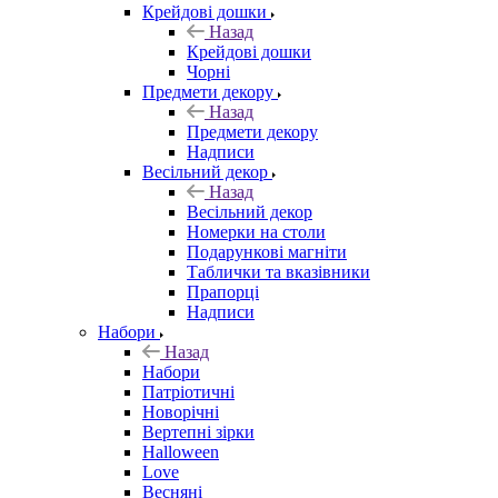
Крейдові дошки
Назад
Крейдові дошки
Чорні
Предмети декору
Назад
Предмети декору
Надписи
Весільний декор
Назад
Весільний декор
Номерки на столи
Подарункові магніти
Таблички та вказівники
Прапорці
Надписи
Набори
Назад
Набори
Патріотичні
Новорічні
Вертепні зірки
Halloween
Love
Весняні