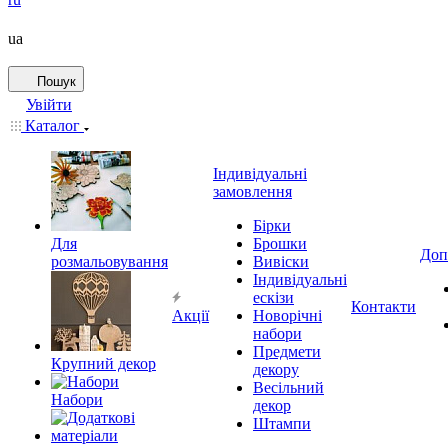
ua
Пошук
Увійти
Каталог
Індивідуальні
замовлення
Бірки
Для
Брошки
Доп
розмальовування
Вивіски
Індивідуальні
ескізи
Контакти
Акції
Новорічні
набори
Предмети
Крупний декор
декору
Весільний
Набори
декор
Штампи