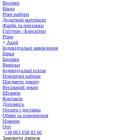
Весняні
Вікна
Різні набори
Додаткові матеріали
Фарби та пензлики
Гліттери \ Блискітки
Різне
Акції
Індивідуальні замовлення
Бірки
Брошки
Вивіски
Індивідуальні ескізи
Новорічні набори
Предмети декору
Весільний декор
Штампи
Контакти
Допомога
Оплата і доставка
Обмін та повернення
Новини
Опт
+38 063 658 82 66
Замовити дзвінок