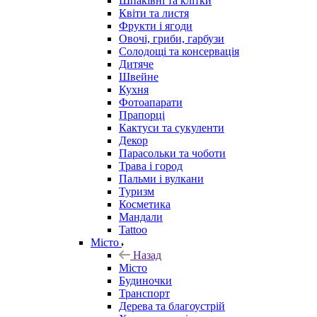
Шпаківні та клітки
Квіти та листя
Фрукти і ягоди
Овочі, гриби, гарбузи
Солодощі та консервація
Дитяче
Швейне
Кухня
Фотоапарати
Прапорці
Кактуси та сукуленти
Декор
Парасольки та чоботи
Трава і город
Пальми і вулкани
Туризм
Косметика
Мандали
Tattoo
Місто
Назад
Місто
Будиночки
Транспорт
Дерева та благоустрій