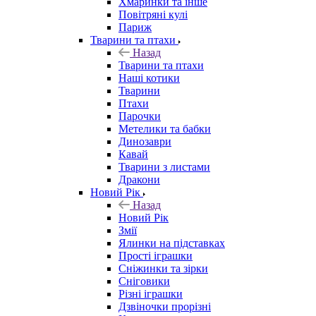
Хмаринки та інше
Повітряні кулі
Париж
Тварини та птахи
Назад
Тварини та птахи
Наші котики
Тварини
Птахи
Парочки
Метелики та бабки
Динозаври
Кавай
Тварини з листами
Дракони
Новий Рік
Назад
Новий Рік
Змії
Ялинки на підставках
Прості іграшки
Сніжинки та зірки
Сніговики
Різні іграшки
Дзвіночки прорізні