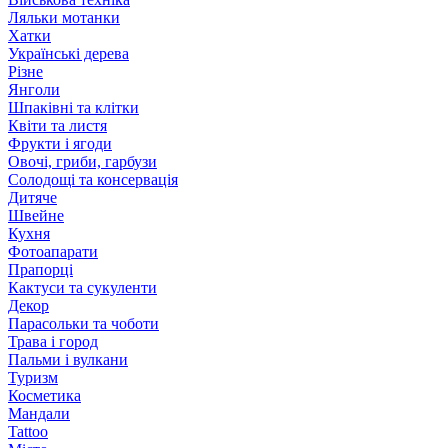
Ляльки мотанки
Хатки
Українські дерева
Різне
Янголи
Шпаківні та клітки
Квіти та листя
Фрукти і ягоди
Овочі, гриби, гарбузи
Солодощі та консервація
Дитяче
Швейне
Кухня
Фотоапарати
Прапорці
Кактуси та сукуленти
Декор
Парасольки та чоботи
Трава і город
Пальми і вулкани
Туризм
Косметика
Мандали
Tattoo