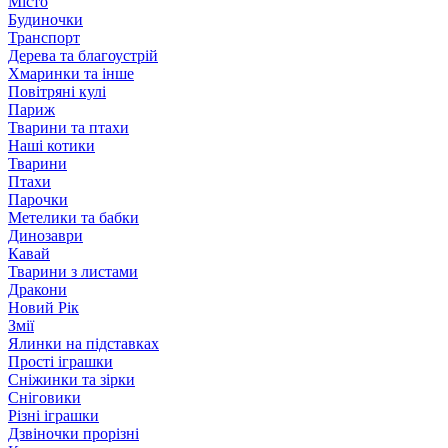
Місто
Будиночки
Транспорт
Дерева та благоустрій
Хмаринки та інше
Повітряні кулі
Париж
Тварини та птахи
Наші котики
Тварини
Птахи
Парочки
Метелики та бабки
Динозаври
Кавай
Тварини з листами
Дракони
Новий Рік
Змії
Ялинки на підставках
Прості іграшки
Сніжинки та зірки
Сніговики
Різні іграшки
Дзвіночки прорізні