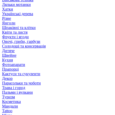
Ляльки мотанки
Хатки
Українські дерева
Різне
Янголи
Шпаківні та клітки
Квіти та листя
Фрукти і ягоди
Овочі, гриби, гарбузи
Солодощі та консервація
Дитяче
Швейне
Кухня
Фотоапарати
Прапорці
Кактуси та сукуленти
Декор
Парасольки та чоботи
Трава і город
Пальми і вулкани
Туризм
Косметика
Мандали
Tattoo