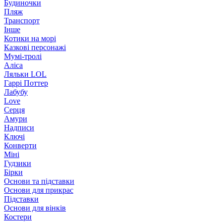
Будиночки
Пляж
Транспорт
Інше
Котики на морі
Казкові персонажі
Мумі-тролі
Аліса
Ляльки LOL
Гаррі Поттер
Лабубу
Love
Серця
Амури
Надписи
Ключі
Конверти
Міні
Гудзики
Бірки
Основи та підставки
Основи для прикрас
Підставки
Основи для вінків
Костери