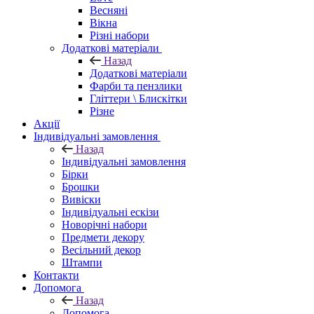
Весняні
Вікна
Різні набори
Додаткові матеріали
Назад
Додаткові матеріали
Фарби та пензлики
Гліттери \ Блискітки
Різне
Акції
Індивідуальні замовлення
Назад
Індивідуальні замовлення
Бірки
Брошки
Вивіски
Індивідуальні ескізи
Новорічні набори
Предмети декору
Весільний декор
Штампи
Контакти
Допомога
Назад
Допомога