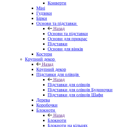
Конверти
Міні
Гудзики
Бірки
Основи та підставки
Назад
Основи та підставки
Основи для прикрас
Підставки
Основи для вінків
Костери
Крупний декор
Назад
Крупний декор
Підставки для олівців
Назад
Підставки для олівців
Підставки для олівців Будиночки
Підставки для олівців Шафи
Дерева
Коробочки
Блокноти
Назад
Блокноти
Блокноти на кільцях