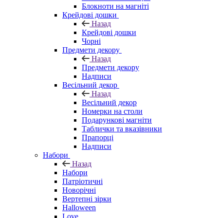
Блокноти на магніті
Крейдові дошки
Назад
Крейдові дошки
Чорні
Предмети декору
Назад
Предмети декору
Надписи
Весільний декор
Назад
Весільний декор
Номерки на столи
Подарункові магніти
Таблички та вказівники
Прапорці
Надписи
Набори
Назад
Набори
Патріотичні
Новорічні
Вертепні зірки
Halloween
Love