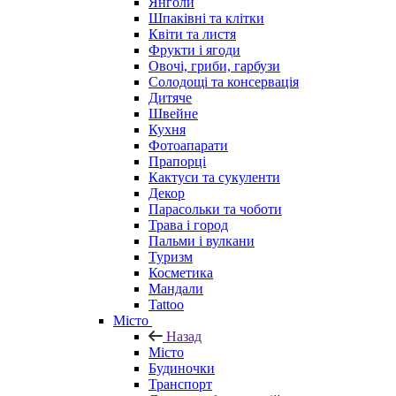
Янголи
Шпаківні та клітки
Квіти та листя
Фрукти і ягоди
Овочі, гриби, гарбузи
Солодощі та консервація
Дитяче
Швейне
Кухня
Фотоапарати
Прапорці
Кактуси та сукуленти
Декор
Парасольки та чоботи
Трава і город
Пальми і вулкани
Туризм
Косметика
Мандали
Tattoo
Місто
Назад
Місто
Будиночки
Транспорт