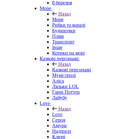
8 березня
Море
Назад
Море
Рибки та коралі
Будиночки
Пляж
Транспорт
Інше
Котики на морі
Казкові персонажі
Назад
Казкові персонажі
Мумі-тролі
Аліса
Ляльки LOL
Гаррі Поттер
Лабубу
Love
Назад
Love
Серця
Амури
Надписи
Ключі