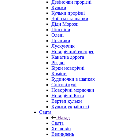
Дзвіночки прорізні
Кульки
Кульки прорізні
Чобітки та шапки
Діди Морози
Пінгвіни
Олені
Пряники
Лускунчик
Новорічний експрес
Канатна дорога
Різдво
Бірки новорічні
Каміни
Будиночки в шапках
Снігові кулі
Новорічні мордочки
Новорічні Коти
Вертеп кульки
Кульки українські
Свята
Назад
Свята
Хелловін
Великдень