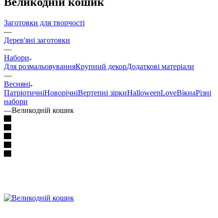
Великодній кошик
Заготовки для творчості
—
Дерев'яні заготовки
—
Набори
Для розмальовування
Крупний декор
Додаткові матеріали
—
Весняні
Патріотичні
Новорічні
Вертепні зірки
Halloween
Love
Вікна
Різні
набори
—
Великодній кошик