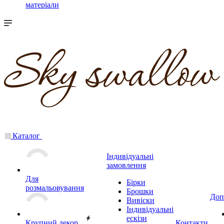
матеріали
Каталог
Індивідуальні
замовлення
Для
Бірки
розмальовування
Брошки
Доп
Вивіски
Індивідуальні
ескізи
Крупний декор
Контакти