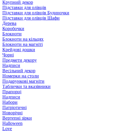
Крупний декор
Підставки для олівців
Підставки для олівців Будиночки
Підставки для олівців Шафи
Дерева
Коробочки
Блокноти
Блокноти на кільцях
Блокноти на магніті
Крейдові дошки
Чорні
Предмети декору
Надписи
Весільний декор
Номерки на столи
Подарункові магніти
Таблички та вказівники
Прапорці
Надписи
Набори
Патріотичні
Новорічні
Вертепні зірки
Halloween
Love