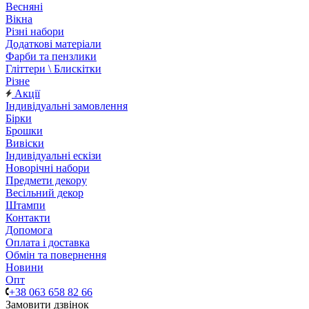
Весняні
Вікна
Різні набори
Додаткові матеріали
Фарби та пензлики
Гліттери \ Блискітки
Різне
Акції
Індивідуальні замовлення
Бірки
Брошки
Вивіски
Індивідуальні ескізи
Новорічні набори
Предмети декору
Весільний декор
Штампи
Контакти
Допомога
Оплата і доставка
Обмін та повернення
Новини
Опт
+38 063 658 82 66
Замовити дзвінок