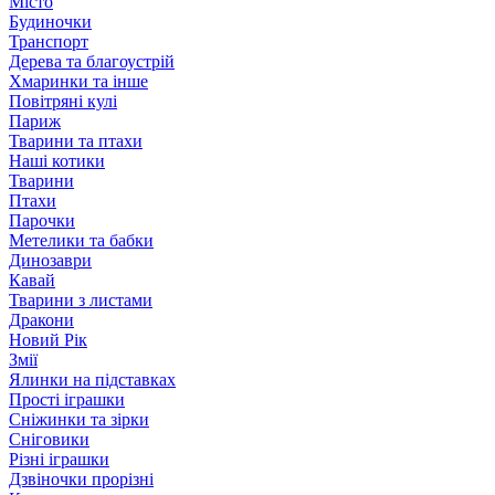
Місто
Будиночки
Транспорт
Дерева та благоустрій
Хмаринки та інше
Повітряні кулі
Париж
Тварини та птахи
Наші котики
Тварини
Птахи
Парочки
Метелики та бабки
Динозаври
Кавай
Тварини з листами
Дракони
Новий Рік
Змії
Ялинки на підставках
Прості іграшки
Сніжинки та зірки
Сніговики
Різні іграшки
Дзвіночки прорізні