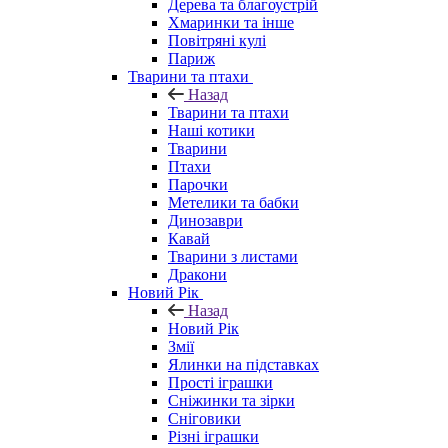
Дерева та благоустрій
Хмаринки та інше
Повітряні кулі
Париж
Тварини та птахи
Назад
Тварини та птахи
Наші котики
Тварини
Птахи
Парочки
Метелики та бабки
Динозаври
Кавай
Тварини з листами
Дракони
Новий Рік
Назад
Новий Рік
Змії
Ялинки на підставках
Прості іграшки
Сніжинки та зірки
Сніговики
Різні іграшки