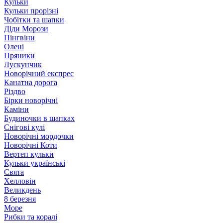
Кульки
Кульки прорізні
Чобітки та шапки
Діди Морози
Пінгвіни
Олені
Пряники
Лускунчик
Новорічний експрес
Канатна дорога
Різдво
Бірки новорічні
Каміни
Будиночки в шапках
Снігові кулі
Новорічні мордочки
Новорічні Коти
Вертеп кульки
Кульки українські
Свята
Хелловін
Великдень
8 березня
Море
Рибки та коралі