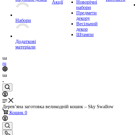
Акції
Новорічні
набори
Предмети
декору
Набори
Весільний
декор
Штампи
Додаткові
матеріали
ua
ru
ua
Дерев’яна заготовка великодній кошик – Sky Swallow
Кошик
0