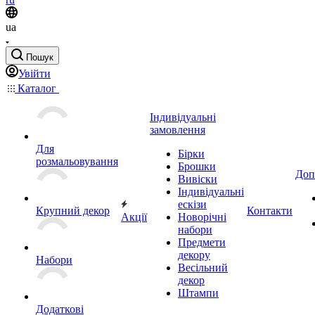
ua
Пошук
Увійти
Каталог
Індивідуальні
замовлення
Для
Бірки
розмальовування
Брошки
Доп
Вивіски
Індивідуальні
ескізи
Крупний декор
Контакти
Акції
Новорічні
набори
Предмети
декору
Набори
Весільний
декор
Штампи
Додаткові