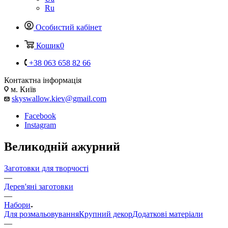
Ru
Особистий кабінет
Кошик
0
+38 063 658 82 66
Контактна інформація
м. Київ
skyswallow.kiev@gmail.com
Facebook
Instagram
Великодній ажурний
Заготовки для творчості
—
Дерев'яні заготовки
—
Набори
Для розмальовування
Крупний декор
Додаткові матеріали
—