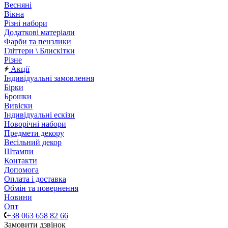
Весняні
Вікна
Різні набори
Додаткові матеріали
Фарби та пензлики
Гліттери \ Блискітки
Різне
Акції
Індивідуальні замовлення
Бірки
Брошки
Вивіски
Індивідуальні ескізи
Новорічні набори
Предмети декору
Весільний декор
Штампи
Контакти
Допомога
Оплата і доставка
Обмін та повернення
Новини
Опт
+38 063 658 82 66
Замовити дзвінок