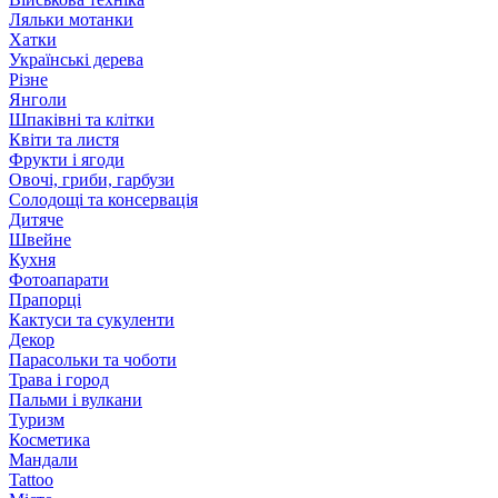
Ляльки мотанки
Хатки
Українські дерева
Різне
Янголи
Шпаківні та клітки
Квіти та листя
Фрукти і ягоди
Овочі, гриби, гарбузи
Солодощі та консервація
Дитяче
Швейне
Кухня
Фотоапарати
Прапорці
Кактуси та сукуленти
Декор
Парасольки та чоботи
Трава і город
Пальми і вулкани
Туризм
Косметика
Мандали
Tattoo