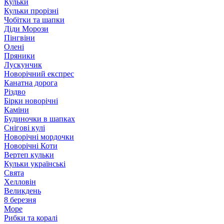
Кульки
Кульки прорізні
Чобітки та шапки
Діди Морози
Пінгвіни
Олені
Пряники
Лускунчик
Новорічний експрес
Канатна дорога
Різдво
Бірки новорічні
Каміни
Будиночки в шапках
Снігові кулі
Новорічні мордочки
Новорічні Коти
Вертеп кульки
Кульки українські
Свята
Хелловін
Великдень
8 березня
Море
Рибки та коралі