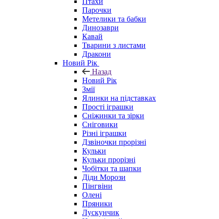
Птахи
Парочки
Метелики та бабки
Динозаври
Кавай
Тварини з листами
Дракони
Новий Рік
Назад
Новий Рік
Змії
Ялинки на підставках
Прості іграшки
Сніжинки та зірки
Сніговики
Різні іграшки
Дзвіночки прорізні
Кульки
Кульки прорізні
Чобітки та шапки
Діди Морози
Пінгвіни
Олені
Пряники
Лускунчик