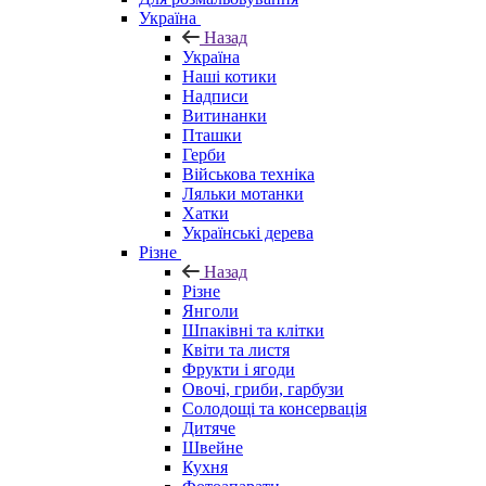
Україна
Назад
Україна
Наші котики
Надписи
Витинанки
Пташки
Герби
Військова техніка
Ляльки мотанки
Хатки
Українські дерева
Різне
Назад
Різне
Янголи
Шпаківні та клітки
Квіти та листя
Фрукти і ягоди
Овочі, гриби, гарбузи
Солодощі та консервація
Дитяче
Швейне
Кухня