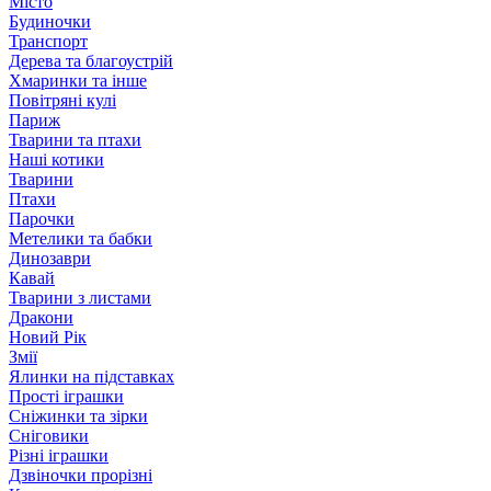
Місто
Будиночки
Транспорт
Дерева та благоустрій
Хмаринки та інше
Повітряні кулі
Париж
Тварини та птахи
Наші котики
Тварини
Птахи
Парочки
Метелики та бабки
Динозаври
Кавай
Тварини з листами
Дракони
Новий Рік
Змії
Ялинки на підставках
Прості іграшки
Сніжинки та зірки
Сніговики
Різні іграшки
Дзвіночки прорізні