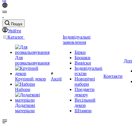
ua
Пошук
Увійти
Каталог
Індивідуальні
замовлення
Бірки
Для
Брошки
Доп
розмальовування
Вивіски
Індивідуальні
ескізи
Контакти
Крупний декор
Акції
Новорічні
набори
Набори
Предмети
декору
Весільний
Додаткові
декор
матеріали
Штампи