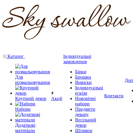
Каталог
Індивідуальні
замовлення
Бірки
Для
Брошки
Доп
розмальовування
Вивіски
Індивідуальні
ескізи
Контакти
Крупний декор
Акції
Новорічні
набори
Набори
Предмети
декору
Весільний
Додаткові
декор
матеріали
Штампи