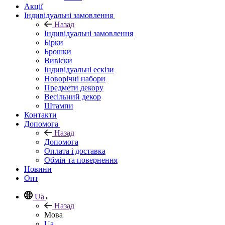
Акції
Індивідуальні замовлення
Назад
Індивідуальні замовлення
Бірки
Брошки
Вивіски
Індивідуальні ескізи
Новорічні набори
Предмети декору
Весільний декор
Штампи
Контакти
Допомога
Назад
Допомога
Оплата і доставка
Обмін та повернення
Новини
Опт
Ua
Назад
Мова
Ua