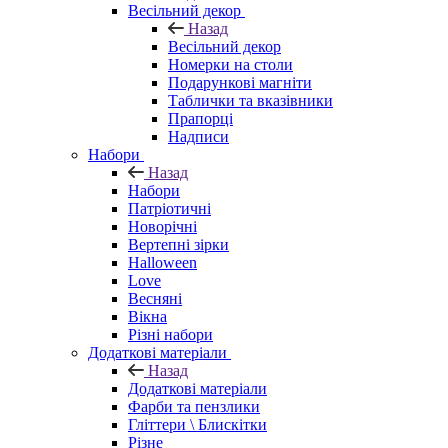
Весільний декор
Назад
Весільний декор
Номерки на столи
Подарункові магніти
Таблички та вказівники
Прапорці
Надписи
Набори
Назад
Набори
Патріотичні
Новорічні
Вертепні зірки
Halloween
Love
Весняні
Вікна
Різні набори
Додаткові матеріали
Назад
Додаткові матеріали
Фарби та пензлики
Гліттери \ Блискітки
Різне