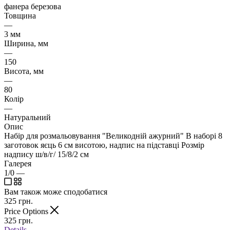
фанера березова
Товщина
—
3 мм
Ширина, мм
—
150
Висота, мм
—
80
Колір
—
Натуральний
Опис
Набір для розмальовування "Великодній ажурний" В наборі 8
заготовок яєць 6 см висотою, надпис на підставці Розмір
надпису ш/в/г/ 15/8/2 см
Галерея
1/0
—
Вам також може сподобатися
325
грн.
Price Options
325
грн.
Details