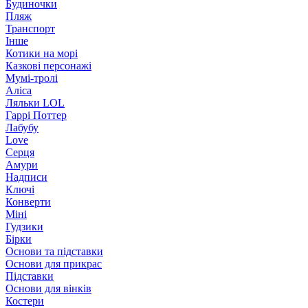
Будиночки
Пляж
Транспорт
Інше
Котики на морі
Казкові персонажі
Мумі-тролі
Аліса
Ляльки LOL
Гаррі Поттер
Лабубу
Love
Серця
Амури
Надписи
Ключі
Конверти
Міні
Гудзики
Бірки
Основи та підставки
Основи для прикрас
Підставки
Основи для вінків
Костери