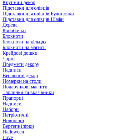
Крупний декор
Підставки для олівців
Підставки для олівців Будиночки
Підставки для олівців Шафи
Дерева
Коробочки
Блокноти
Блокноти на кільцях
Блокноти на магніті
Крейдові дошки
Чорні
Предмети декору
Надписи
Весільний декор
Номерки на столи
Подарункові магніти
Таблички та вказівники
Прапорці
Надписи
Набори
Патріотичні
Новорічні
Вертепні зірки
Halloween
Love