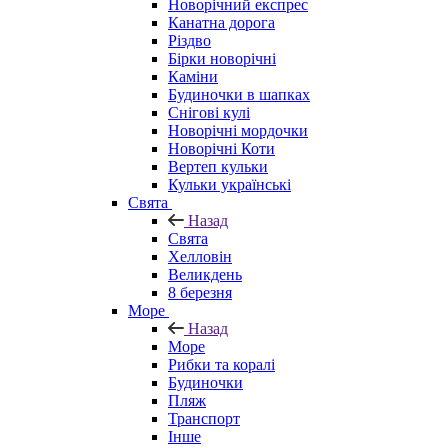
Новорічний експрес
Канатна дорога
Різдво
Бірки новорічні
Каміни
Будиночки в шапках
Снігові кулі
Новорічні мордочки
Новорічні Коти
Вертеп кульки
Кульки українські
Свята
Назад
Свята
Хелловін
Великдень
8 березня
Море
Назад
Море
Рибки та коралі
Будиночки
Пляж
Транспорт
Інше