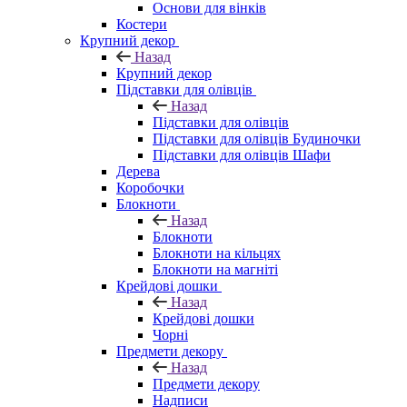
Основи для вінків
Костери
Крупний декор
Назад
Крупний декор
Підставки для олівців
Назад
Підставки для олівців
Підставки для олівців Будиночки
Підставки для олівців Шафи
Дерева
Коробочки
Блокноти
Назад
Блокноти
Блокноти на кільцях
Блокноти на магніті
Крейдові дошки
Назад
Крейдові дошки
Чорні
Предмети декору
Назад
Предмети декору
Надписи