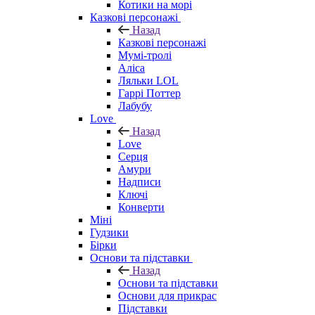
Котики на морі
Казкові персонажі
Назад
Казкові персонажі
Мумі-тролі
Аліса
Ляльки LOL
Гаррі Поттер
Лабубу
Love
Назад
Love
Серця
Амури
Надписи
Ключі
Конверти
Міні
Гудзики
Бірки
Основи та підставки
Назад
Основи та підставки
Основи для прикрас
Підставки