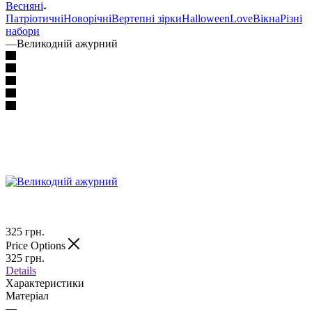
Весняні
Патріотичні
Новорічні
Вертепні зірки
Halloween
Love
Вікна
Різні
набори
—
Великодній ажурний
325
грн.
Price Options
325
грн.
Details
Характеристики
Матеріал
—