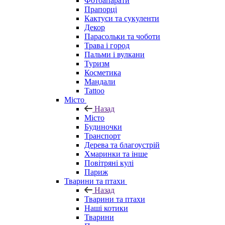
Фотоапарати
Прапорці
Кактуси та сукуленти
Декор
Парасольки та чоботи
Трава і город
Пальми і вулкани
Туризм
Косметика
Мандали
Tattoo
Місто
Назад
Місто
Будиночки
Транспорт
Дерева та благоустрій
Хмаринки та інше
Повітряні кулі
Париж
Тварини та птахи
Назад
Тварини та птахи
Наші котики
Тварини