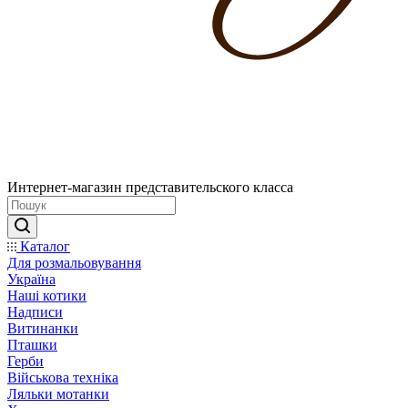
Интернет-магазин представительского класса
Каталог
Для розмальовування
Україна
Наші котики
Надписи
Витинанки
Пташки
Герби
Військова техніка
Ляльки мотанки