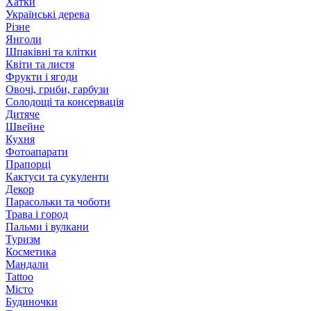
Хатки
Українські дерева
Різне
Янголи
Шпаківні та клітки
Квіти та листя
Фрукти і ягоди
Овочі, гриби, гарбузи
Солодощі та консервація
Дитяче
Швейне
Кухня
Фотоапарати
Прапорці
Кактуси та сукуленти
Декор
Парасольки та чоботи
Трава і город
Пальми і вулкани
Туризм
Косметика
Мандали
Tattoo
Місто
Будиночки