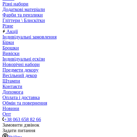
Різні набори
Додаткові матеріали
Фарби та пензлики
Гліттери \ Блискітки
Різне
Акції
Індивідуальні замовлення
Бірки
Брошки
Вивіски
Індивідуальні ескізи
Новорічні набори
Предмети декору
Весільний декор
Штампи
Контакти
Допомога
Оплата і доставка
Обмін та повернення
Новини
Опт
+38 063 658 82 66
Замовити дзвінок
Задати питання