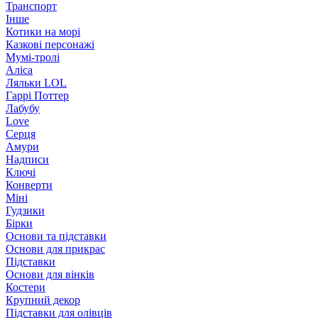
Транспорт
Інше
Котики на морі
Казкові персонажі
Мумі-тролі
Аліса
Ляльки LOL
Гаррі Поттер
Лабубу
Love
Серця
Амури
Надписи
Ключі
Конверти
Міні
Гудзики
Бірки
Основи та підставки
Основи для прикрас
Підставки
Основи для вінків
Костери
Крупний декор
Підставки для олівців