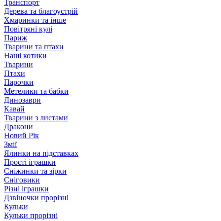
Транспорт
Дерева та благоустрій
Хмаринки та інше
Повітряні кулі
Париж
Тварини та птахи
Наші котики
Тварини
Птахи
Парочки
Метелики та бабки
Динозаври
Кавай
Тварини з листами
Дракони
Новий Рік
Змії
Ялинки на підставках
Прості іграшки
Сніжинки та зірки
Сніговики
Різні іграшки
Дзвіночки прорізні
Кульки
Кульки прорізні