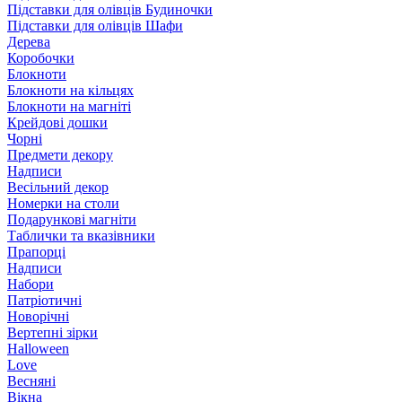
Підставки для олівців Будиночки
Підставки для олівців Шафи
Дерева
Коробочки
Блокноти
Блокноти на кільцях
Блокноти на магніті
Крейдові дошки
Чорні
Предмети декору
Надписи
Весільний декор
Номерки на столи
Подарункові магніти
Таблички та вказівники
Прапорці
Надписи
Набори
Патріотичні
Новорічні
Вертепні зірки
Halloween
Love
Весняні
Вікна