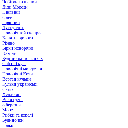
Чобітки та шапки
Діди Морози
Пінгвіни
Олені
Пряники
Лускунчик
Новорічний експрес
Канатна дорога
Різдво
Бірки новорічні
Каміни
Будиночки в шапках
Снігові кулі
Новорічні мордочки
Новорічні Коти
Вертеп кульки
Кульки українські
Свята
Хелловін
Великдень
8 березня
Море
Рибки та коралі
Будиночки
Пляж