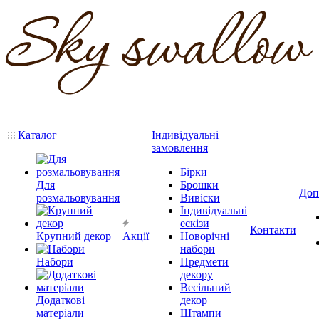
Каталог
Індивідуальні
замовлення
Бірки
Для
Брошки
Доп
розмальовування
Вивіски
Індивідуальні
ескізи
Контакти
Крупний декор
Акції
Новорічні
набори
Набори
Предмети
декору
Весільний
Додаткові
декор
матеріали
Штампи