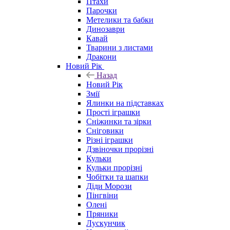
Птахи
Парочки
Метелики та бабки
Динозаври
Кавай
Тварини з листами
Дракони
Новий Рік
Назад
Новий Рік
Змії
Ялинки на підставках
Прості іграшки
Сніжинки та зірки
Сніговики
Різні іграшки
Дзвіночки прорізні
Кульки
Кульки прорізні
Чобітки та шапки
Діди Морози
Пінгвіни
Олені
Пряники
Лускунчик