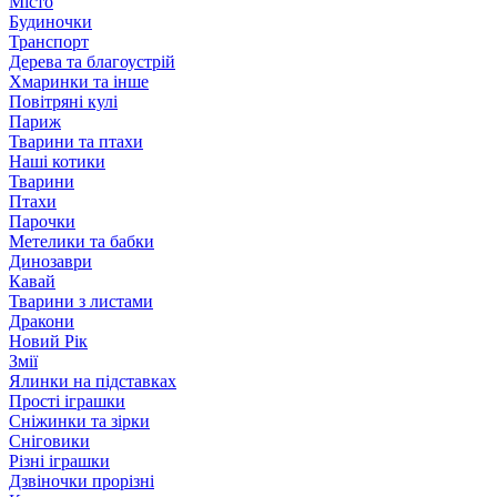
Місто
Будиночки
Транспорт
Дерева та благоустрій
Хмаринки та інше
Повітряні кулі
Париж
Тварини та птахи
Наші котики
Тварини
Птахи
Парочки
Метелики та бабки
Динозаври
Кавай
Тварини з листами
Дракони
Новий Рік
Змії
Ялинки на підставках
Прості іграшки
Сніжинки та зірки
Сніговики
Різні іграшки
Дзвіночки прорізні