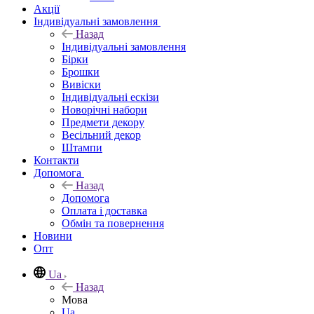
Акції
Індивідуальні замовлення
Назад
Індивідуальні замовлення
Бірки
Брошки
Вивіски
Індивідуальні ескізи
Новорічні набори
Предмети декору
Весільний декор
Штампи
Контакти
Допомога
Назад
Допомога
Оплата і доставка
Обмін та повернення
Новини
Опт
Ua
Назад
Мова
Ua