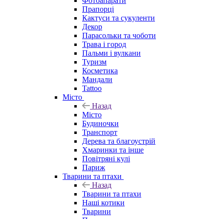
Фотоапарати
Прапорці
Кактуси та сукуленти
Декор
Парасольки та чоботи
Трава і город
Пальми і вулкани
Туризм
Косметика
Мандали
Tattoo
Місто
Назад
Місто
Будиночки
Транспорт
Дерева та благоустрій
Хмаринки та інше
Повітряні кулі
Париж
Тварини та птахи
Назад
Тварини та птахи
Наші котики
Тварини