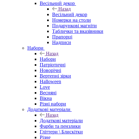
Весільний декор
Назад
Весільний декор
Номерки на столи
Подарункові магніти
Таблички та вказівники
Прапорці
Надписи
Набори
Назад
Набори
Патріотичні
Новорічні
Вертепні зірки
Halloween
Love
Весняні
Вікна
Різні набори
Додаткові матеріали
Назад
Додаткові матеріали
Фарби та пензлики
Гліттери \ Блискітки
Різне