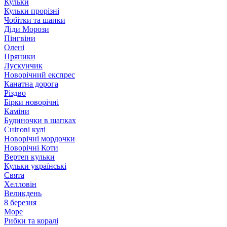
Кульки
Кульки прорізні
Чобітки та шапки
Діди Морози
Пінгвіни
Олені
Пряники
Лускунчик
Новорічний експрес
Канатна дорога
Різдво
Бірки новорічні
Каміни
Будиночки в шапках
Снігові кулі
Новорічні мордочки
Новорічні Коти
Вертеп кульки
Кульки українські
Свята
Хелловін
Великдень
8 березня
Море
Рибки та коралі