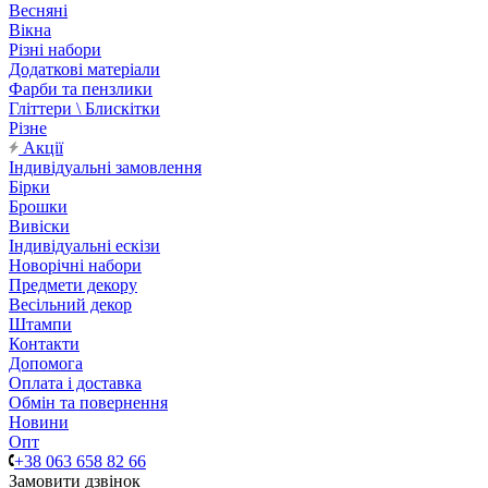
Весняні
Вікна
Різні набори
Додаткові матеріали
Фарби та пензлики
Гліттери \ Блискітки
Різне
Акції
Індивідуальні замовлення
Бірки
Брошки
Вивіски
Індивідуальні ескізи
Новорічні набори
Предмети декору
Весільний декор
Штампи
Контакти
Допомога
Оплата і доставка
Обмін та повернення
Новини
Опт
+38 063 658 82 66
Замовити дзвінок