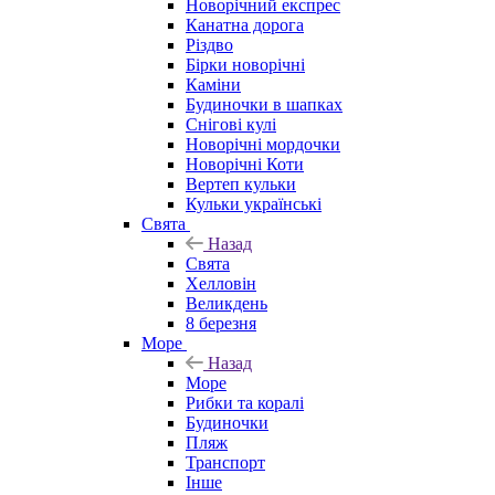
Новорічний експрес
Канатна дорога
Різдво
Бірки новорічні
Каміни
Будиночки в шапках
Снігові кулі
Новорічні мордочки
Новорічні Коти
Вертеп кульки
Кульки українські
Свята
Назад
Свята
Хелловін
Великдень
8 березня
Море
Назад
Море
Рибки та коралі
Будиночки
Пляж
Транспорт
Інше