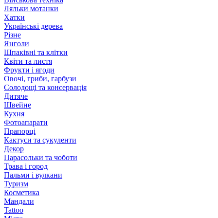
Ляльки мотанки
Хатки
Українські дерева
Різне
Янголи
Шпаківні та клітки
Квіти та листя
Фрукти і ягоди
Овочі, гриби, гарбузи
Солодощі та консервація
Дитяче
Швейне
Кухня
Фотоапарати
Прапорці
Кактуси та сукуленти
Декор
Парасольки та чоботи
Трава і город
Пальми і вулкани
Туризм
Косметика
Мандали
Tattoo