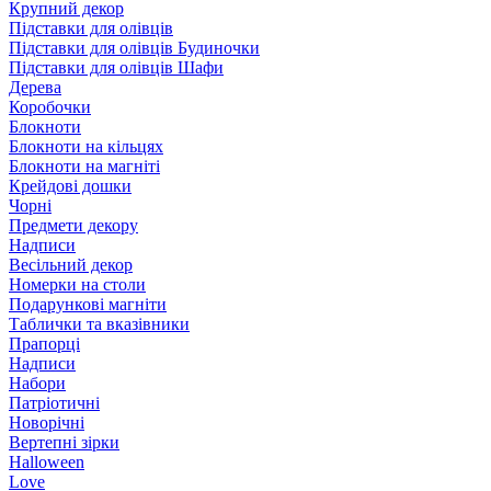
Крупний декор
Підставки для олівців
Підставки для олівців Будиночки
Підставки для олівців Шафи
Дерева
Коробочки
Блокноти
Блокноти на кільцях
Блокноти на магніті
Крейдові дошки
Чорні
Предмети декору
Надписи
Весільний декор
Номерки на столи
Подарункові магніти
Таблички та вказівники
Прапорці
Надписи
Набори
Патріотичні
Новорічні
Вертепні зірки
Halloween
Love