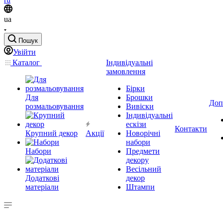
ua
Пошук
Увійти
Каталог
Індивідуальні
замовлення
Бірки
Для
Брошки
Доп
розмальовування
Вивіски
Індивідуальні
ескізи
Контакти
Крупний декор
Акції
Новорічні
набори
Набори
Предмети
декору
Весільний
Додаткові
декор
матеріали
Штампи