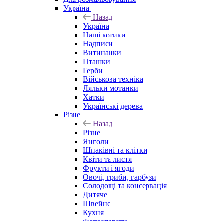
Україна
Назад
Україна
Наші котики
Надписи
Витинанки
Пташки
Герби
Військова техніка
Ляльки мотанки
Хатки
Українські дерева
Різне
Назад
Різне
Янголи
Шпаківні та клітки
Квіти та листя
Фрукти і ягоди
Овочі, гриби, гарбузи
Солодощі та консервація
Дитяче
Швейне
Кухня