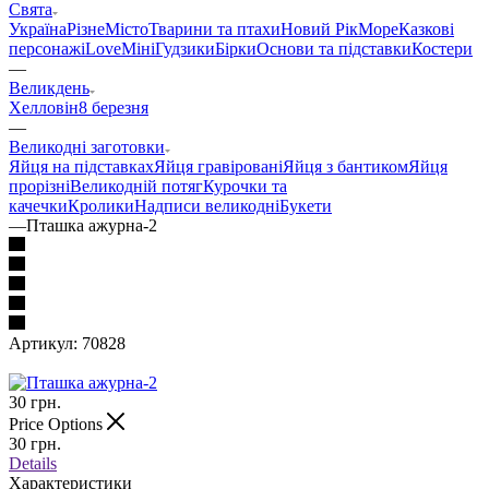
Свята
Україна
Різне
Місто
Тварини та птахи
Новий Рік
Море
Казкові
персонажі
Love
Міні
Гудзики
Бірки
Основи та підставки
Костери
—
Великдень
Хелловін
8 березня
—
Великодні заготовки
Яйця на підставках
Яйця гравіровані
Яйця з бантиком
Яйця
прорізні
Великодній потяг
Курочки та
качечки
Кролики
Надписи великодні
Букети
—
Пташка ажурна-2
Артикул:
70828
30
грн.
Price Options
30
грн.
Details
Характеристики