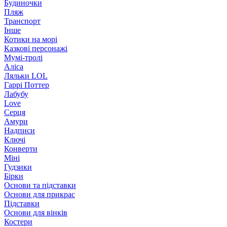
Будиночки
Пляж
Транспорт
Інше
Котики на морі
Казкові персонажі
Мумі-тролі
Аліса
Ляльки LOL
Гаррі Поттер
Лабубу
Love
Серця
Амури
Надписи
Ключі
Конверти
Міні
Гудзики
Бірки
Основи та підставки
Основи для прикрас
Підставки
Основи для вінків
Костери