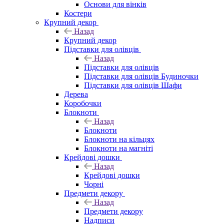
Основи для вінків
Костери
Крупний декор
Назад
Крупний декор
Підставки для олівців
Назад
Підставки для олівців
Підставки для олівців Будиночки
Підставки для олівців Шафи
Дерева
Коробочки
Блокноти
Назад
Блокноти
Блокноти на кільцях
Блокноти на магніті
Крейдові дошки
Назад
Крейдові дошки
Чорні
Предмети декору
Назад
Предмети декору
Надписи