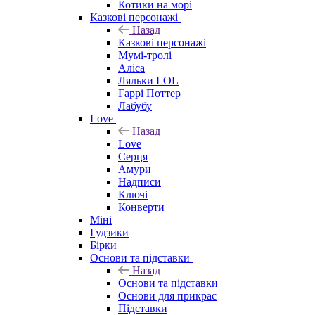
Котики на морі
Казкові персонажі
Назад
Казкові персонажі
Мумі-тролі
Аліса
Ляльки LOL
Гаррі Поттер
Лабубу
Love
Назад
Love
Серця
Амури
Надписи
Ключі
Конверти
Міні
Гудзики
Бірки
Основи та підставки
Назад
Основи та підставки
Основи для прикрас
Підставки