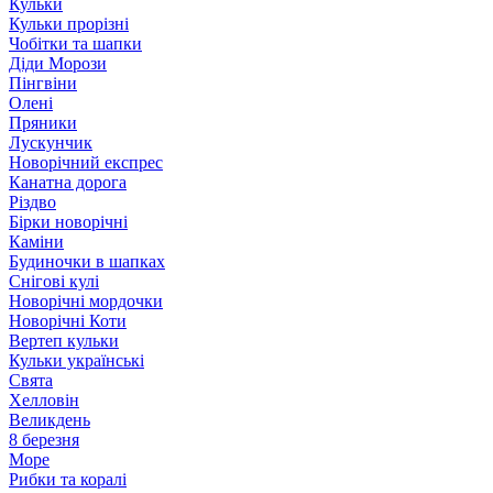
Кульки
Кульки прорізні
Чобітки та шапки
Діди Морози
Пінгвіни
Олені
Пряники
Лускунчик
Новорічний експрес
Канатна дорога
Різдво
Бірки новорічні
Каміни
Будиночки в шапках
Снігові кулі
Новорічні мордочки
Новорічні Коти
Вертеп кульки
Кульки українські
Свята
Хелловін
Великдень
8 березня
Море
Рибки та коралі