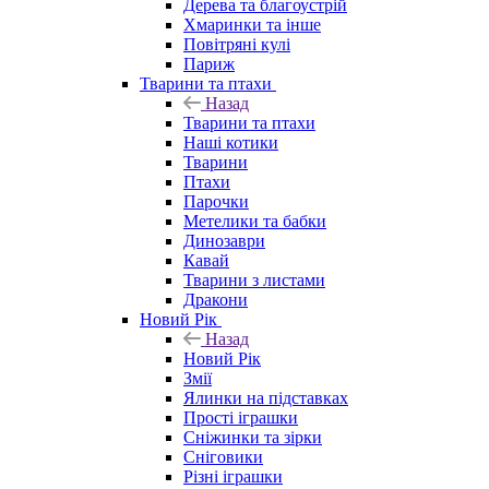
Дерева та благоустрій
Хмаринки та інше
Повітряні кулі
Париж
Тварини та птахи
Назад
Тварини та птахи
Наші котики
Тварини
Птахи
Парочки
Метелики та бабки
Динозаври
Кавай
Тварини з листами
Дракони
Новий Рік
Назад
Новий Рік
Змії
Ялинки на підставках
Прості іграшки
Сніжинки та зірки
Сніговики
Різні іграшки