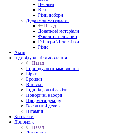
Весняні
Вікна
Різні набори
Додаткові матеріали
Назад
Додаткові матеріали
Фарби та пензлики
Гліттери \ Блискітки
Різне
Акції
Індивідуальні замовлення
Назад
Індивідуальні замовлення
Бірки
Брошки
Вивіски
Індивідуальні ескізи
Новорічні набори
Предмети декору
Весільний декор
Штампи
Контакти
Допомога
Назад
Допомога