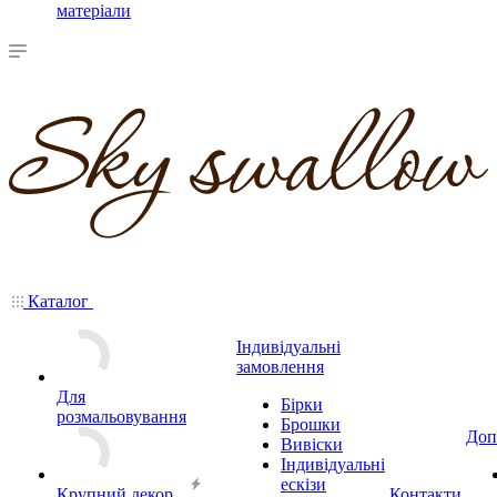
матеріали
Каталог
Індивідуальні
замовлення
Для
Бірки
розмальовування
Брошки
Доп
Вивіски
Індивідуальні
ескізи
Крупний декор
Контакти