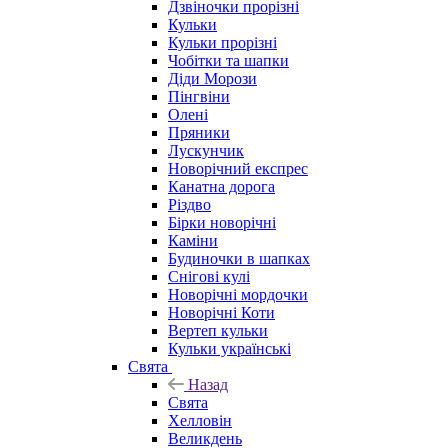
Дзвіночки прорізні
Кульки
Кульки прорізні
Чобітки та шапки
Діди Морози
Пінгвіни
Олені
Пряники
Лускунчик
Новорічний експрес
Канатна дорога
Різдво
Бірки новорічні
Каміни
Будиночки в шапках
Снігові кулі
Новорічні мордочки
Новорічні Коти
Вертеп кульки
Кульки українські
Свята
Назад
Свята
Хелловін
Великдень