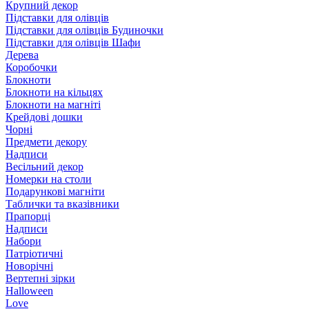
Крупний декор
Підставки для олівців
Підставки для олівців Будиночки
Підставки для олівців Шафи
Дерева
Коробочки
Блокноти
Блокноти на кільцях
Блокноти на магніті
Крейдові дошки
Чорні
Предмети декору
Надписи
Весільний декор
Номерки на столи
Подарункові магніти
Таблички та вказівники
Прапорці
Надписи
Набори
Патріотичні
Новорічні
Вертепні зірки
Halloween
Love