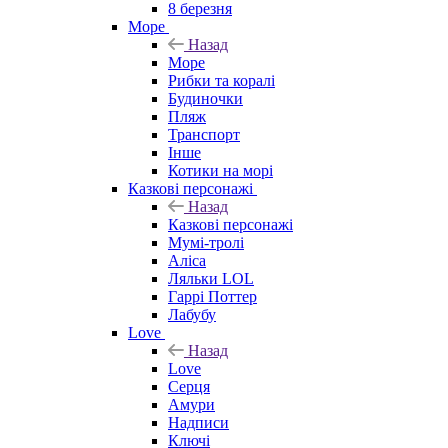
8 березня
Море
Назад
Море
Рибки та коралі
Будиночки
Пляж
Транспорт
Інше
Котики на морі
Казкові персонажі
Назад
Казкові персонажі
Мумі-тролі
Аліса
Ляльки LOL
Гаррі Поттер
Лабубу
Love
Назад
Love
Серця
Амури
Надписи
Ключі