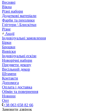
Весняні
Вікна
Різні набори
Додаткові матеріали
Фарби та пензлики
Гліттери \ Блискітки
Різне
Акції
Індивідуальні замовлення
Бірки
Брошки
Вивіски
Індивідуальні ескізи
Новорічні набори
Предмети декору
Весільний декор
Штампи
Контакти
Допомога
Оплата і доставка
Обмін та повернення
Новини
Опт
+38 063 658 82 66
Замовити дзвінок