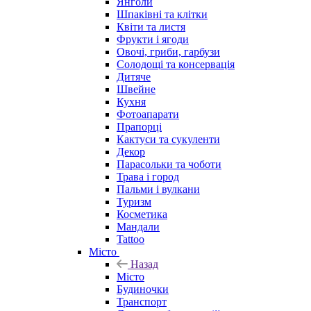
Янголи
Шпаківні та клітки
Квіти та листя
Фрукти і ягоди
Овочі, гриби, гарбузи
Солодощі та консервація
Дитяче
Швейне
Кухня
Фотоапарати
Прапорці
Кактуси та сукуленти
Декор
Парасольки та чоботи
Трава і город
Пальми і вулкани
Туризм
Косметика
Мандали
Tattoo
Місто
Назад
Місто
Будиночки
Транспорт