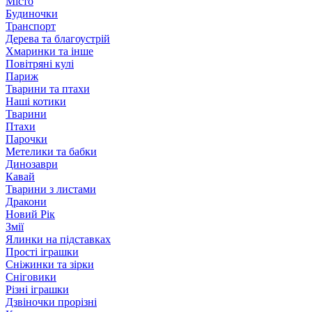
Місто
Будиночки
Транспорт
Дерева та благоустрій
Хмаринки та інше
Повітряні кулі
Париж
Тварини та птахи
Наші котики
Тварини
Птахи
Парочки
Метелики та бабки
Динозаври
Кавай
Тварини з листами
Дракони
Новий Рік
Змії
Ялинки на підставках
Прості іграшки
Сніжинки та зірки
Сніговики
Різні іграшки
Дзвіночки прорізні