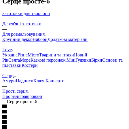
Серце просте-6
Заготовки для творчості
—
Дерев'яні заготовки
—
Для розмальовування
Крупний декор
Набори
Додаткові матеріали
—
Love
Україна
Різне
Місто
Тварини та птахи
Новий
Рік
Свята
Море
Казкові персонажі
Міні
Гудзики
Бірки
Основи та
підставки
Костери
—
Серця
Амури
Надписи
Ключі
Конверти
—
Прості серця
Прорізні
Гравіровані
—
Серце просте-6