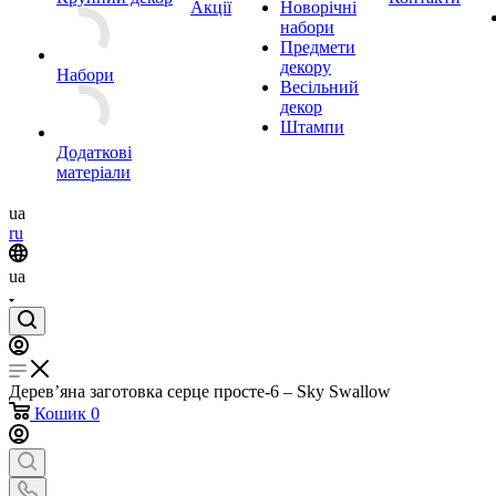
Акції
Новорічні
набори
Предмети
декору
Набори
Весільний
декор
Штампи
Додаткові
матеріали
ua
ru
ua
Дерев’яна заготовка серце просте-6 – Sky Swallow
Кошик
0