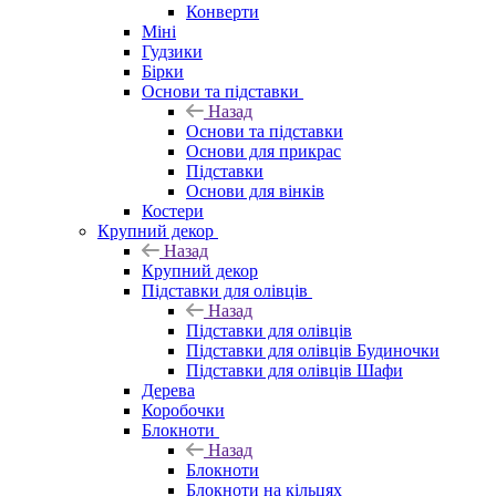
Конверти
Міні
Гудзики
Бірки
Основи та підставки
Назад
Основи та підставки
Основи для прикрас
Підставки
Основи для вінків
Костери
Крупний декор
Назад
Крупний декор
Підставки для олівців
Назад
Підставки для олівців
Підставки для олівців Будиночки
Підставки для олівців Шафи
Дерева
Коробочки
Блокноти
Назад
Блокноти
Блокноти на кільцях