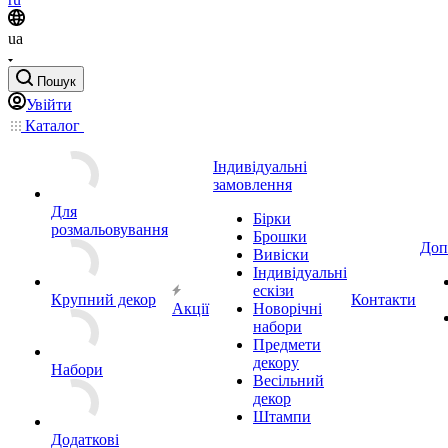
ua
Пошук
Увійти
Каталог
Індивідуальні
замовлення
Для
Бірки
розмальовування
Брошки
Доп
Вивіски
Індивідуальні
ескізи
Крупний декор
Контакти
Акції
Новорічні
набори
Предмети
декору
Набори
Весільний
декор
Штампи
Додаткові