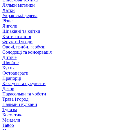
Ляльки мотанки
Хатки
Українські дерева
Різне
Янголи
Шпаківні та клітки
Квіти та листя
Фрукти і ягоди
Овочі, гриби, гарбузи
Солодощі та консервація
Дитяче
Швейне
Кухня
Фотоапарати
Прапорці
Кактуси та сукуленти
Декор
Парасольки та чоботи
Трава і город
Пальми і вулкани
Туризм
Косметика
Мандали
Tattoo