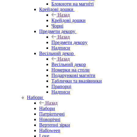
Блокноти на магніті
Крейдові дошки
Назад
Крейдові дошки
Чорні
Предмети декору
Назад
Предмети декору
Надписи
Весільний декор
Назад
Весільний декор
Номерки на столи
Подарункові магніти
Таблички та вказівники
Прапорці
Надписи
Набори
Назад
Набори
Патріотичні
Новорічні
Вертепні зірки
Halloween
Love