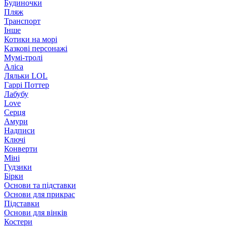
Будиночки
Пляж
Транспорт
Інше
Котики на морі
Казкові персонажі
Мумі-тролі
Аліса
Ляльки LOL
Гаррі Поттер
Лабубу
Love
Серця
Амури
Надписи
Ключі
Конверти
Міні
Гудзики
Бірки
Основи та підставки
Основи для прикрас
Підставки
Основи для вінків
Костери