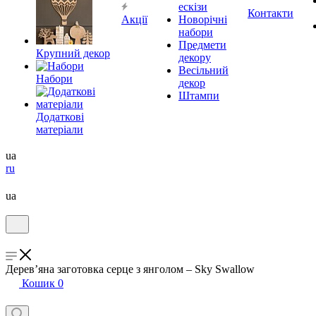
ескізи
Контакти
Акції
Новорічні
набори
Предмети
Крупний декор
декору
Весільний
Набори
декор
Штампи
Додаткові
матеріали
ua
ru
ua
Дерев’яна заготовка серце з янголом – Sky Swallow
Кошик
0