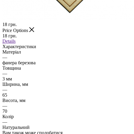
18
грн.
Price Options
18
грн.
Details
Характеристики
Матеріал
—
фанера березова
Товщина
—
3 мм
Ширина, мм
—
65
Висота, мм
—
70
Колір
—
Натуральний
Вам також може сподобатися