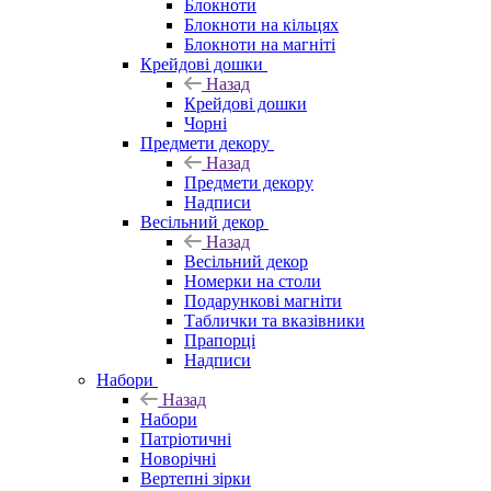
Блокноти
Блокноти на кільцях
Блокноти на магніті
Крейдові дошки
Назад
Крейдові дошки
Чорні
Предмети декору
Назад
Предмети декору
Надписи
Весільний декор
Назад
Весільний декор
Номерки на столи
Подарункові магніти
Таблички та вказівники
Прапорці
Надписи
Набори
Назад
Набори
Патріотичні
Новорічні
Вертепні зірки