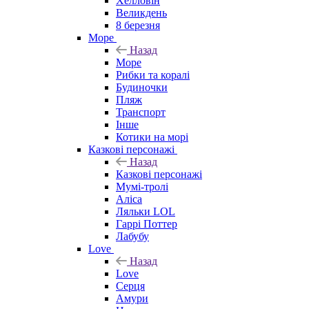
Хелловін
Великдень
8 березня
Море
Назад
Море
Рибки та коралі
Будиночки
Пляж
Транспорт
Інше
Котики на морі
Казкові персонажі
Назад
Казкові персонажі
Мумі-тролі
Аліса
Ляльки LOL
Гаррі Поттер
Лабубу
Love
Назад
Love
Серця
Амури