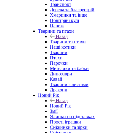
Транспорт
Дерева та благоустрій
Хмаринки та інше
Повітряні кулі
Париж
Тварини та птахи
Назад
Тварини та птахи
Наші котики
Тварини
Птахи
Парочки
Метелики та бабки
Динозаври
Кавай
Тварини з листами
Дракони
Новий Рік
Назад
Новий Рік
Змії
Ялинки на підставках
Прості іграшки
Сніжинки та зірки
Сніговики