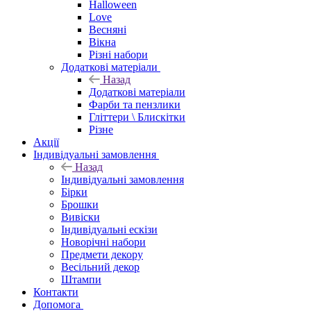
Halloween
Love
Весняні
Вікна
Різні набори
Додаткові матеріали
Назад
Додаткові матеріали
Фарби та пензлики
Гліттери \ Блискітки
Різне
Акції
Індивідуальні замовлення
Назад
Індивідуальні замовлення
Бірки
Брошки
Вивіски
Індивідуальні ескізи
Новорічні набори
Предмети декору
Весільний декор
Штампи
Контакти
Допомога