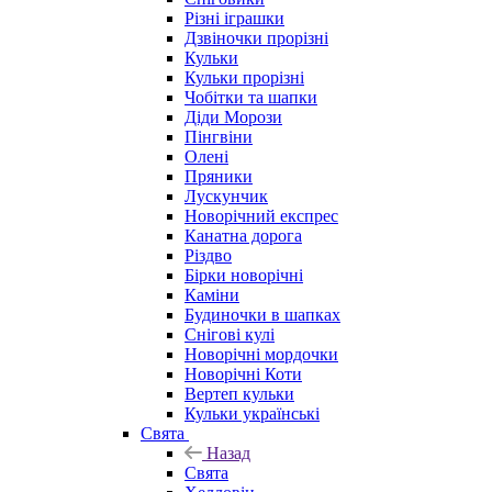
Різні іграшки
Дзвіночки прорізні
Кульки
Кульки прорізні
Чобітки та шапки
Діди Морози
Пінгвіни
Олені
Пряники
Лускунчик
Новорічний експрес
Канатна дорога
Різдво
Бірки новорічні
Каміни
Будиночки в шапках
Снігові кулі
Новорічні мордочки
Новорічні Коти
Вертеп кульки
Кульки українські
Свята
Назад
Свята