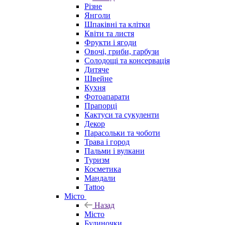
Різне
Янголи
Шпаківні та клітки
Квіти та листя
Фрукти і ягоди
Овочі, гриби, гарбузи
Солодощі та консервація
Дитяче
Швейне
Кухня
Фотоапарати
Прапорці
Кактуси та сукуленти
Декор
Парасольки та чоботи
Трава і город
Пальми і вулкани
Туризм
Косметика
Мандали
Tattoo
Місто
Назад
Місто
Будиночки