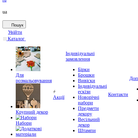
ua
Пошук
Увійти
Каталог
Індивідуальні
замовлення
Бірки
Для
Брошки
Доп
розмальовування
Вивіски
Індивідуальні
ескізи
Контакти
Акції
Новорічні
набори
Предмети
Крупний декор
декору
Весільний
Набори
декор
Штампи