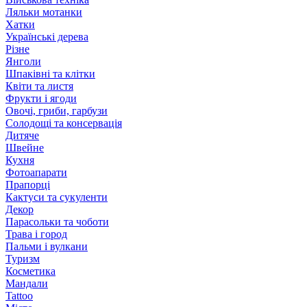
Ляльки мотанки
Хатки
Українські дерева
Різне
Янголи
Шпаківні та клітки
Квіти та листя
Фрукти і ягоди
Овочі, гриби, гарбузи
Солодощі та консервація
Дитяче
Швейне
Кухня
Фотоапарати
Прапорці
Кактуси та сукуленти
Декор
Парасольки та чоботи
Трава і город
Пальми і вулкани
Туризм
Косметика
Мандали
Tattoo