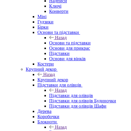
Надписи
Ключі
Конверти
Міні
Гудзики
Бірки
Основи та підставки
Назад
Основи та підставки
Основи для прикрас
Підставки
Основи для вінків
Костери
Крупний декор
Назад
Крупний декор
Підставки для олівців
Назад
Підставки для олівців
Підставки для олівців Будиночки
Підставки для олівців Шафи
Дерева
Коробочки
Блокноти
Назад