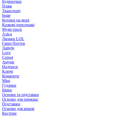
Будиночки
Пляж
Транспорт
Інше
Котики на морі
Казкові персонажі
Мумі-тролі
Аліса
Ляльки LOL
Гаррі Поттер
Лабубу
Love
Серця
Амури
Надписи
Ключі
Конверти
Міні
Гудзики
Бірки
Основи та підставки
Основи для прикрас
Підставки
Основи для вінків
Костери