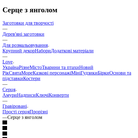
Серце з янголом
Заготовки для творчості
—
Дерев'яні заготовки
—
Для розмальовування
Крупний декор
Набори
Додаткові матеріали
—
Love
Україна
Різне
Місто
Тварини та птахи
Новий
Рік
Свята
Море
Казкові персонажі
Міні
Гудзики
Бірки
Основи та
підставки
Костери
—
Серця
Амури
Надписи
Ключі
Конверти
—
Гравіровані
Прості серця
Прорізні
—
Серце з янголом