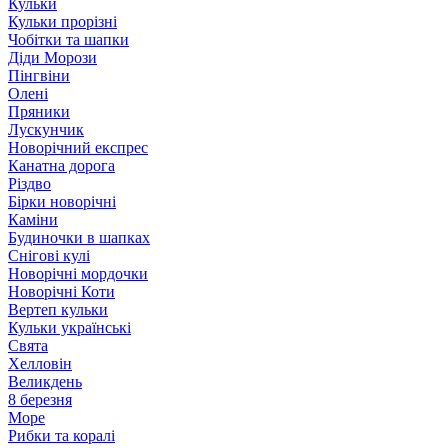
Кульки
Кульки прорізні
Чобітки та шапки
Діди Морози
Пінгвіни
Олені
Пряники
Лускунчик
Новорічний експрес
Канатна дорога
Різдво
Бірки новорічні
Каміни
Будиночки в шапках
Снігові кулі
Новорічні мордочки
Новорічні Коти
Вертеп кульки
Кульки українські
Свята
Хелловін
Великдень
8 березня
Море
Рибки та коралі