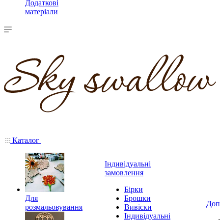
Додаткові
матеріали
Каталог
Індивідуальні
замовлення
Бірки
Для
Брошки
Доп
розмальовування
Вивіски
Індивідуальні