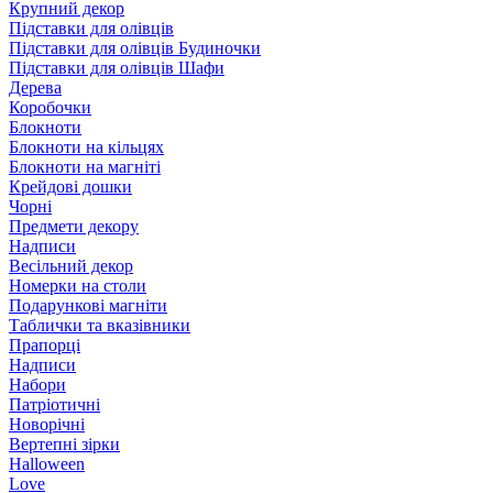
Крупний декор
Підставки для олівців
Підставки для олівців Будиночки
Підставки для олівців Шафи
Дерева
Коробочки
Блокноти
Блокноти на кільцях
Блокноти на магніті
Крейдові дошки
Чорні
Предмети декору
Надписи
Весільний декор
Номерки на столи
Подарункові магніти
Таблички та вказівники
Прапорці
Надписи
Набори
Патріотичні
Новорічні
Вертепні зірки
Halloween
Love