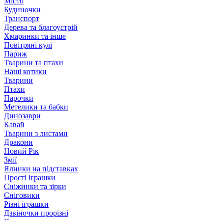
Місто
Будиночки
Транспорт
Дерева та благоустрій
Хмаринки та інше
Повітряні кулі
Париж
Тварини та птахи
Наші котики
Тварини
Птахи
Парочки
Метелики та бабки
Динозаври
Кавай
Тварини з листами
Дракони
Новий Рік
Змії
Ялинки на підставках
Прості іграшки
Сніжинки та зірки
Сніговики
Різні іграшки
Дзвіночки прорізні