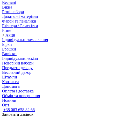
Весняні
Вікна
Різні набори
Додаткові матеріали
Фарби та пензлики
Гліттери \ Блискітки
Різне
Акції
Індивідуальні замовлення
Бірки
Брошки
Вивіски
Індивідуальні ескізи
Новорічні набори
Предмети декору
Весільний декор
Штампи
Контакти
Допомога
Оплата і доставка
Обмін та повернення
Новини
Опт
+38 063 658 82 66
Замовити дзвінок