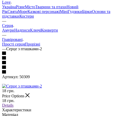
Love
Україна
Різне
Місто
Тварини та птахи
Новий
Рік
Свята
Море
Казкові персонажі
Міні
Гудзики
Бірки
Основи та
підставки
Костери
—
Серця
Амури
Надписи
Ключі
Конверти
—
Гравіровані
Прості серця
Прорізні
—
Серце з пташками-2
Артикул:
50309
18
грн.
Price Options
18
грн.
Details
Характеристики
Матеріал