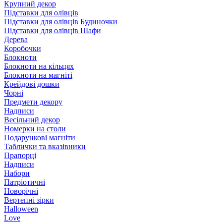
Крупний декор
Підставки для олівців
Підставки для олівців Будиночки
Підставки для олівців Шафи
Дерева
Коробочки
Блокноти
Блокноти на кільцях
Блокноти на магніті
Крейдові дошки
Чорні
Предмети декору
Надписи
Весільний декор
Номерки на столи
Подарункові магніти
Таблички та вказівники
Прапорці
Надписи
Набори
Патріотичні
Новорічні
Вертепні зірки
Halloween
Love