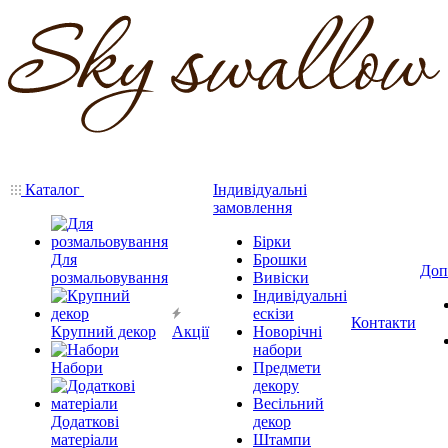
Каталог
Індивідуальні
замовлення
Бірки
Для
Брошки
Доп
розмальовування
Вивіски
Індивідуальні
ескізи
Контакти
Крупний декор
Акції
Новорічні
набори
Набори
Предмети
декору
Весільний
Додаткові
декор
матеріали
Штампи