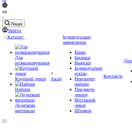
ua
Пошук
Увійти
Каталог
Індивідуальні
замовлення
Бірки
Для
Брошки
Доп
розмальовування
Вивіски
Індивідуальні
ескізи
Контакти
Крупний декор
Акції
Новорічні
набори
Набори
Предмети
декору
Весільний
Додаткові
декор
матеріали
Штампи