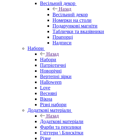
Весільний декор
Назад
Весільний декор
Номерки на столи
Подарункові магніти
Таблички та вказівники
Прапорці
Надписи
Набори
Назад
Набори
Патріотичні
Новорічні
Вертепні зірки
Halloween
Love
Весняні
Вікна
Різні набори
Додаткові матеріали
Назад
Додаткові матеріали
Фарби та пензлики
Гліттери \ Блискітки
Різне