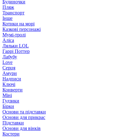
Будиночки
Пляж
Транспорт
Інше
Котики на морі
Казкові персонажі
Мумі-тролі
Аліса
Ляльки LOL
Гаррі Поттер
Лабубу
Love
Серця
Амури
Надписи
Ключі
Конверти
Міні
Гудзики
Бірки
Основи та підставки
Основи для прикрас
Підставки
Основи для вінків
Костери