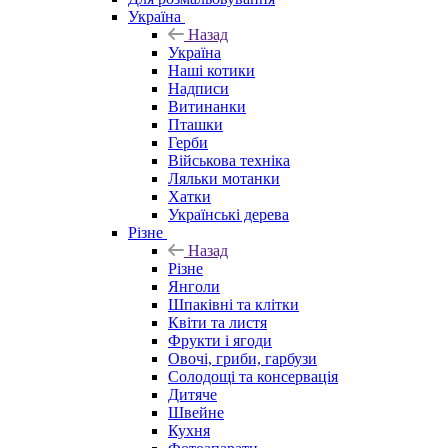
Україна
Назад
Україна
Наші котики
Надписи
Витинанки
Пташки
Герби
Військова техніка
Ляльки мотанки
Хатки
Українські дерева
Різне
Назад
Різне
Янголи
Шпаківні та клітки
Квіти та листя
Фрукти і ягоди
Овочі, гриби, гарбузи
Солодощі та консервація
Дитяче
Швейне
Кухня