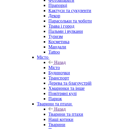
Фотоапарати
Прапорці
Кактуси та сукуленти
Декор
Парасольки та чоботи
Трава і город
Пальми і вулкани
Туризм
Косметика
Мандали
Tattoo
Місто
Назад
Місто
Будиночки
Транспорт
Дерева та благоустрій
Хмаринки та інше
Повітряні кулі
Париж
Тварини та птахи
Назад
Тварини та птахи
Наші котики
Тварини