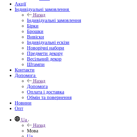
Акції
Індивідуальні замовлення
Назад
Індивідуальні замовлення
Бірки
Брошки
Вивіски
Індивідуальні ескізи
Новорічні набори
Предмети декору
Весільний декор
Штампи
Контакти
Допомога
Назад
Допомога
Оплата і доставка
Обмін та повернення
Новини
Опт
Ua
Назад
Мова
Ua