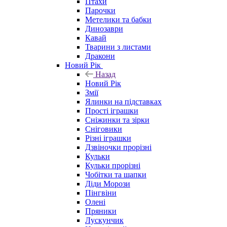
Птахи
Парочки
Метелики та бабки
Динозаври
Кавай
Тварини з листами
Дракони
Новий Рік
Назад
Новий Рік
Змії
Ялинки на підставках
Прості іграшки
Сніжинки та зірки
Сніговики
Різні іграшки
Дзвіночки прорізні
Кульки
Кульки прорізні
Чобітки та шапки
Діди Морози
Пінгвіни
Олені
Пряники
Лускунчик