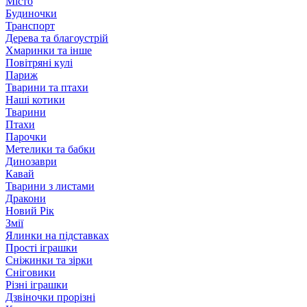
Місто
Будиночки
Транспорт
Дерева та благоустрій
Хмаринки та інше
Повітряні кулі
Париж
Тварини та птахи
Наші котики
Тварини
Птахи
Парочки
Метелики та бабки
Динозаври
Кавай
Тварини з листами
Дракони
Новий Рік
Змії
Ялинки на підставках
Прості іграшки
Сніжинки та зірки
Сніговики
Різні іграшки
Дзвіночки прорізні