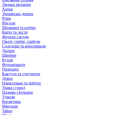
Ляльки мотанки
Хатки
Українські дерева
Різне
Янголи
Шпаківні та клітки
Квіти та листя
Фрукти і ягоди
Овочі, гриби, гарбузи
Солодощі та консервація
Дитяче
Швейне
Кухня
Фотоапарати
Прапорці
Кактуси та сукуленти
Декор
Парасольки та чоботи
Трава і город
Пальми і вулкани
Туризм
Косметика
Мандали
Tattoo