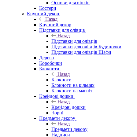
Основи для вінків
Костери
Крупний декор
Назад
Крупний декор
Підставки для олівців
Назад
Підставки для олівців
Підставки для олівців Будиночки
Підставки для олівців Шафи
Дерева
Коробочки
Блокноти
Назад
Блокноти
Блокноти на кільцях
Блокноти на магніті
Крейдові дошки
Назад
Крейдові дошки
Чорні
Предмети декору
Назад
Предмети декору
Надписи