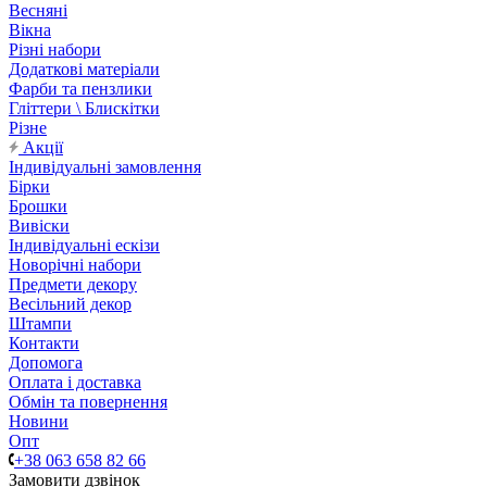
Весняні
Вікна
Різні набори
Додаткові матеріали
Фарби та пензлики
Гліттери \ Блискітки
Різне
Акції
Індивідуальні замовлення
Бірки
Брошки
Вивіски
Індивідуальні ескізи
Новорічні набори
Предмети декору
Весільний декор
Штампи
Контакти
Допомога
Оплата і доставка
Обмін та повернення
Новини
Опт
+38 063 658 82 66
Замовити дзвінок