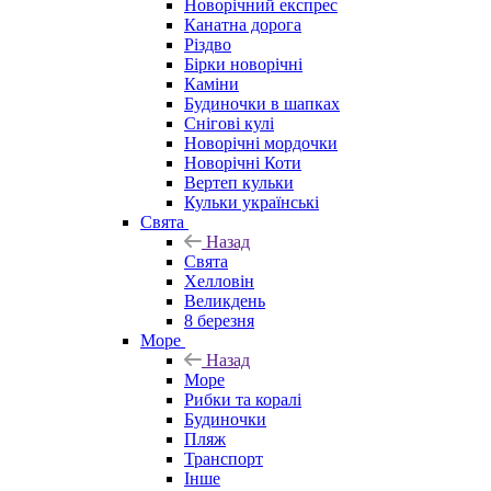
Новорічний експрес
Канатна дорога
Різдво
Бірки новорічні
Каміни
Будиночки в шапках
Снігові кулі
Новорічні мордочки
Новорічні Коти
Вертеп кульки
Кульки українські
Свята
Назад
Свята
Хелловін
Великдень
8 березня
Море
Назад
Море
Рибки та коралі
Будиночки
Пляж
Транспорт
Інше