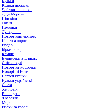
Кульки
Кульки прорізні
Чобітки та шапки
Діди Морози
Пінгвіни
Олені
Пряники
Лускунчик
Новорічний експрес
Канатна дорога
Різдво
Бірки новорічні
Каміни
Будиночки в шапках
Снігові кулі
Новорічні мордочки
Новорічні Коти
Вертеп кульки
Кульки українські
Свята
Хелловін
Великдень
8 березня
Море
Рибки та коралі