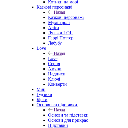
Котики на морі
Казкові персонажі
Назад
Казкові персонажі
Мумі-тролі
Аліса
Ляльки LOL
Гаррі Поттер
Лабубу
Love
Назад
Love
Серця
Амури
Надписи
Ключі
Конверти
Міні
Гудзики
Бірки
Основи та підставки
Назад
Основи та підставки
Основи для прикрас
Підставки