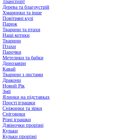
Транспорт
Дерева та благоустрій
Хмаринки та інше
Повітряні кулі
Париж
Тварини та птахи
Наші котики
Тварини
Птахи
Парочки
Метелики та бабки
Динозаври
Кавай
Тварини з листами
Дракони
Новий Рік
Змії
Ялинки на підставках
Прості іграшки
Сніжинки та зірки
Сніговики
Різні іграшки
Дзвіночки прорізні
Кульки
Кульки прорізні