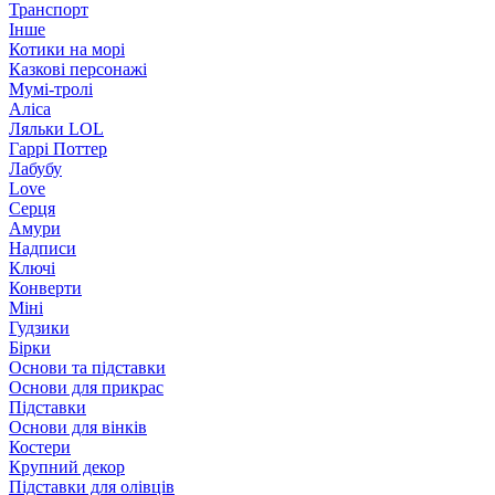
Транспорт
Інше
Котики на морі
Казкові персонажі
Мумі-тролі
Аліса
Ляльки LOL
Гаррі Поттер
Лабубу
Love
Серця
Амури
Надписи
Ключі
Конверти
Міні
Гудзики
Бірки
Основи та підставки
Основи для прикрас
Підставки
Основи для вінків
Костери
Крупний декор
Підставки для олівців