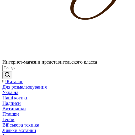
Интернет-магазин представительского класса
Каталог
Для розмальовування
Україна
Наші котики
Надписи
Витинанки
Пташки
Герби
Військова техніка
Ляльки мотанки