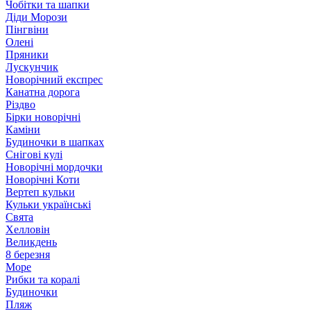
Чобітки та шапки
Діди Морози
Пінгвіни
Олені
Пряники
Лускунчик
Новорічний експрес
Канатна дорога
Різдво
Бірки новорічні
Каміни
Будиночки в шапках
Снігові кулі
Новорічні мордочки
Новорічні Коти
Вертеп кульки
Кульки українські
Свята
Хелловін
Великдень
8 березня
Море
Рибки та коралі
Будиночки
Пляж