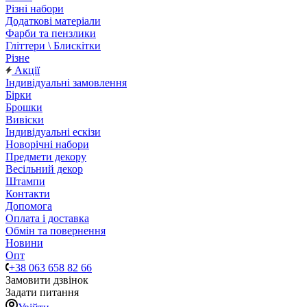
Різні набори
Додаткові матеріали
Фарби та пензлики
Гліттери \ Блискітки
Різне
Акції
Індивідуальні замовлення
Бірки
Брошки
Вивіски
Індивідуальні ескізи
Новорічні набори
Предмети декору
Весільний декор
Штампи
Контакти
Допомога
Оплата і доставка
Обмін та повернення
Новини
Опт
+38 063 658 82 66
Замовити дзвінок
Задати питання