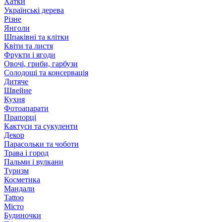
Хатки
Українські дерева
Різне
Янголи
Шпаківні та клітки
Квіти та листя
Фрукти і ягоди
Овочі, гриби, гарбузи
Солодощі та консервація
Дитяче
Швейне
Кухня
Фотоапарати
Прапорці
Кактуси та сукуленти
Декор
Парасольки та чоботи
Трава і город
Пальми і вулкани
Туризм
Косметика
Мандали
Tattoo
Місто
Будиночки