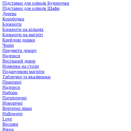
Підставки для олівців Будиночки
Підставки для олівців Шафи
Дерева
Коробочки
Блокноти
Блокноти на кільцях
Блокноти на магніті
Крейдові дошки
Чорні
Предмети декору
Надписи
Весільний декор
Номерки на столи
Подарункові магніти
Таблички та вказівники
Прапорці
Надписи
Набори
Патріотичні
Новорічні
Вертепні зірки
Halloween
Love
Весняні
Вікна