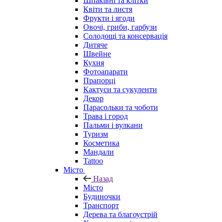
Шпаківні та клітки
Квіти та листя
Фрукти і ягоди
Овочі, гриби, гарбузи
Солодощі та консервація
Дитяче
Швейне
Кухня
Фотоапарати
Прапорці
Кактуси та сукуленти
Декор
Парасольки та чоботи
Трава і город
Пальми і вулкани
Туризм
Косметика
Мандали
Tattoo
Місто
Назад
Місто
Будиночки
Транспорт
Дерева та благоустрій