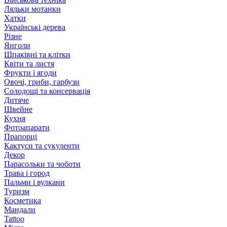
Ляльки мотанки
Хатки
Українські дерева
Різне
Янголи
Шпаківні та клітки
Квіти та листя
Фрукти і ягоди
Овочі, гриби, гарбузи
Солодощі та консервація
Дитяче
Швейне
Кухня
Фотоапарати
Прапорці
Кактуси та сукуленти
Декор
Парасольки та чоботи
Трава і город
Пальми і вулкани
Туризм
Косметика
Мандали
Tattoo