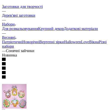
Заготовки для творчості
—
Дерев'яні заготовки
—
Набори
Для розмальовування
Крупний декор
Додаткові матеріали
—
Весняні
Патріотичні
Новорічні
Вертепні зірки
Halloween
Love
Вікна
Різні
набори
—
Сонячні зайчики
Новинка