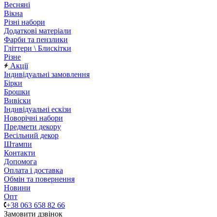
Весняні
Вікна
Різні набори
Додаткові матеріали
Фарби та пензлики
Гліттери \ Блискітки
Різне
Акції
Індивідуальні замовлення
Бірки
Брошки
Вивіски
Індивідуальні ескізи
Новорічні набори
Предмети декору
Весільний декор
Штампи
Контакти
Допомога
Оплата і доставка
Обмін та повернення
Новини
Опт
+38 063 658 82 66
Замовити дзвінок