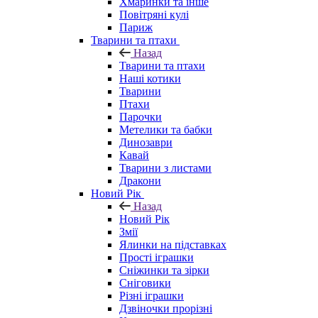
Хмаринки та інше
Повітряні кулі
Париж
Тварини та птахи
Назад
Тварини та птахи
Наші котики
Тварини
Птахи
Парочки
Метелики та бабки
Динозаври
Кавай
Тварини з листами
Дракони
Новий Рік
Назад
Новий Рік
Змії
Ялинки на підставках
Прості іграшки
Сніжинки та зірки
Сніговики
Різні іграшки
Дзвіночки прорізні