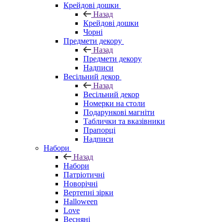
Крейдові дошки
Назад
Крейдові дошки
Чорні
Предмети декору
Назад
Предмети декору
Надписи
Весільний декор
Назад
Весільний декор
Номерки на столи
Подарункові магніти
Таблички та вказівники
Прапорці
Надписи
Набори
Назад
Набори
Патріотичні
Новорічні
Вертепні зірки
Halloween
Love
Весняні