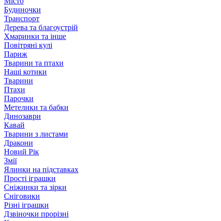
Місто
Будиночки
Транспорт
Дерева та благоустрій
Хмаринки та інше
Повітряні кулі
Париж
Тварини та птахи
Наші котики
Тварини
Птахи
Парочки
Метелики та бабки
Динозаври
Кавай
Тварини з листами
Дракони
Новий Рік
Змії
Ялинки на підставках
Прості іграшки
Сніжинки та зірки
Сніговики
Різні іграшки
Дзвіночки прорізні