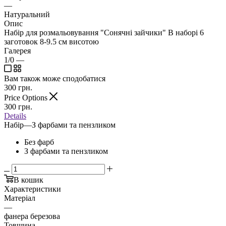
—
Натуральний
Опис
Набір для розмальовування "Сонячні зайчики" В наборі 6
заготовок 8-9.5 см висотою
Галерея
1/0
—
Вам також може сподобатися
300
грн.
Price Options
300
грн.
Details
Набір
—
З фарбами та пензликом
Без фарб
З фарбами та пензликом
В кошик
Характеристики
Матеріал
—
фанера березова
Товщина