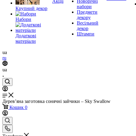
Акції
Новорічні
набори
Крупний декор
Предмети
декору
Набори
Весільний
декор
Штампи
Додаткові
матеріали
ua
ru
ua
Дерев’яна заготовка сонячні зайчики – Sky Swallow
Кошик
0