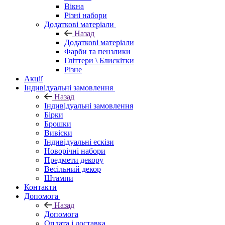
Вікна
Різні набори
Додаткові матеріали
Назад
Додаткові матеріали
Фарби та пензлики
Гліттери \ Блискітки
Різне
Акції
Індивідуальні замовлення
Назад
Індивідуальні замовлення
Бірки
Брошки
Вивіски
Індивідуальні ескізи
Новорічні набори
Предмети декору
Весільний декор
Штампи
Контакти
Допомога
Назад
Допомога
Оплата і доставка