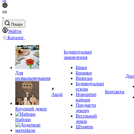
ua
Пошук
Увійти
Каталог
Індивідуальні
замовлення
Бірки
Для
Брошки
Доп
розмальовування
Вивіски
Індивідуальні
ескізи
Контакти
Акції
Новорічні
набори
Предмети
Крупний декор
декору
Весільний
Набори
декор
Штампи