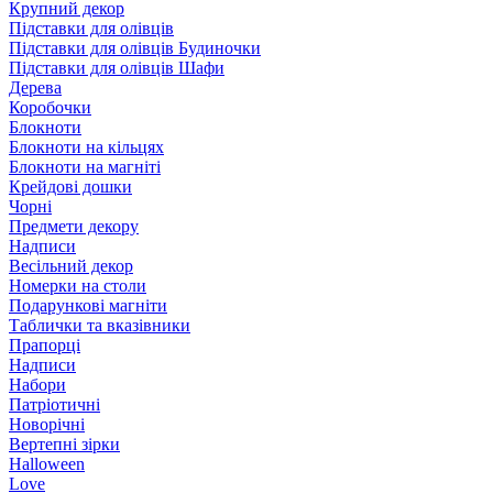
Крупний декор
Підставки для олівців
Підставки для олівців Будиночки
Підставки для олівців Шафи
Дерева
Коробочки
Блокноти
Блокноти на кільцях
Блокноти на магніті
Крейдові дошки
Чорні
Предмети декору
Надписи
Весільний декор
Номерки на столи
Подарункові магніти
Таблички та вказівники
Прапорці
Надписи
Набори
Патріотичні
Новорічні
Вертепні зірки
Halloween
Love