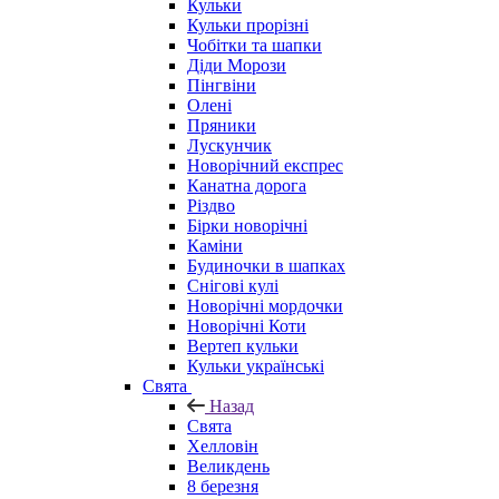
Кульки
Кульки прорізні
Чобітки та шапки
Діди Морози
Пінгвіни
Олені
Пряники
Лускунчик
Новорічний експрес
Канатна дорога
Різдво
Бірки новорічні
Каміни
Будиночки в шапках
Снігові кулі
Новорічні мордочки
Новорічні Коти
Вертеп кульки
Кульки українські
Свята
Назад
Свята
Хелловін
Великдень
8 березня