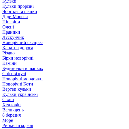
Кульки
Кульки прорізні
Чобітки та шапки
Діди Морози
Пінгвіни
Олені
Пряники
Лускунчик
Новорічний експрес
Канатна дорога
Різдво
Бірки новорічні
Каміни
Будиночки в шапках
Снігові кулі
Новорічні мордочки
Новорічні Коти
Вертеп кульки
Кульки українські
Свята
Хелловін
Великдень
8 березня
Море
Рибки та коралі