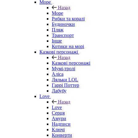
Море
Назад
Море
Рибки та коралі
Будиночки
Пляж
Транспорт
Інше
Котики на морі
Казкові персонажі
Назад
Казкові персонажі
Мумі-тролі
Аліса
Ляльки LOL
Гаррі Поттер
Лабубу
Love
Назад
Love
Серця
Амури
Надписи
Ключі
Конверти