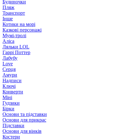
Будиночки
Пляж
Транспорт
Інше
Котики на морі
Казкові персонажі
Мумі-тролі
Аліса
Ляльки LOL
Гаррі Поттер
Лабубу
Love
Серця
Амури
Надписи
Ключі
Конверти
Міні
Гудзики
Бірки
Основи та підставки
Основи для прикрас
Підставки
Основи для вінків
Костери