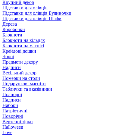
Крупний декор
Підставки для олівців
Підставки для олівців Будиночки
Підставки для олівців Шафи
Дерева
Коробочки
Блокноти
Блокноти на кільцях
Блокноти на магніті
Крейдові дошки
Чорні
Предмети декору
Надписи
Весільний декор
Номерки на столи
Подарункові магніти
Таблички та вказівники
Прапорці
Надписи
Набори
Патріотичні
Новорічні
Вертепні зірки
Halloween
Love