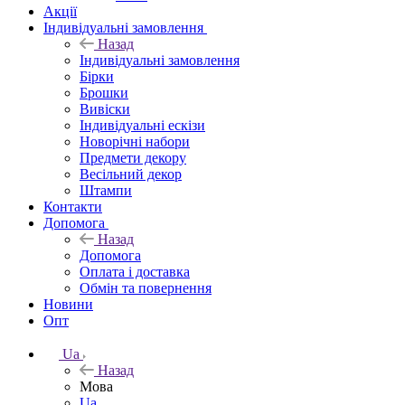
Акції
Індивідуальні замовлення
Назад
Індивідуальні замовлення
Бірки
Брошки
Вивіски
Індивідуальні ескізи
Новорічні набори
Предмети декору
Весільний декор
Штампи
Контакти
Допомога
Назад
Допомога
Оплата і доставка
Обмін та повернення
Новини
Опт
Ua
Назад
Мова
Ua