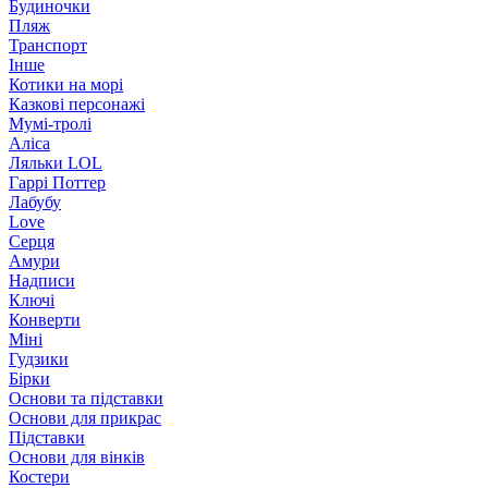
Будиночки
Пляж
Транспорт
Інше
Котики на морі
Казкові персонажі
Мумі-тролі
Аліса
Ляльки LOL
Гаррі Поттер
Лабубу
Love
Серця
Амури
Надписи
Ключі
Конверти
Міні
Гудзики
Бірки
Основи та підставки
Основи для прикрас
Підставки
Основи для вінків
Костери