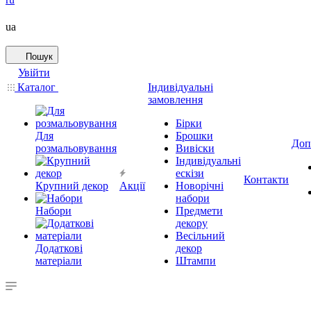
ua
Пошук
Увійти
Каталог
Індивідуальні
замовлення
Бірки
Для
Брошки
Доп
розмальовування
Вивіски
Індивідуальні
ескізи
Контакти
Крупний декор
Акції
Новорічні
набори
Набори
Предмети
декору
Весільний
Додаткові
декор
матеріали
Штампи