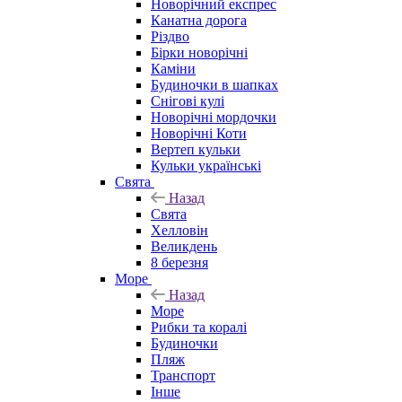
Новорічний експрес
Канатна дорога
Різдво
Бірки новорічні
Каміни
Будиночки в шапках
Снігові кулі
Новорічні мордочки
Новорічні Коти
Вертеп кульки
Кульки українські
Свята
Назад
Свята
Хелловін
Великдень
8 березня
Море
Назад
Море
Рибки та коралі
Будиночки
Пляж
Транспорт
Інше