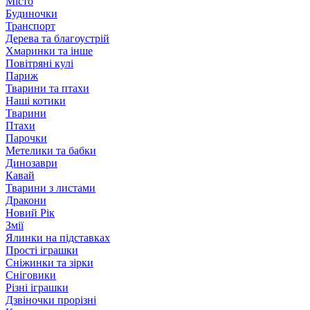
Місто
Будиночки
Транспорт
Дерева та благоустрій
Хмаринки та інше
Повітряні кулі
Париж
Тварини та птахи
Наші котики
Тварини
Птахи
Парочки
Метелики та бабки
Динозаври
Кавай
Тварини з листами
Дракони
Новий Рік
Змії
Ялинки на підставках
Прості іграшки
Сніжинки та зірки
Сніговики
Різні іграшки
Дзвіночки прорізні