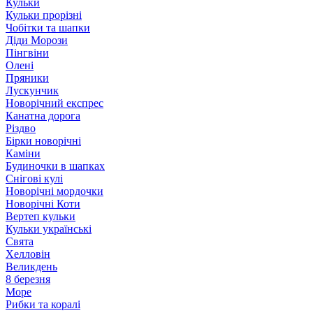
Кульки
Кульки прорізні
Чобітки та шапки
Діди Морози
Пінгвіни
Олені
Пряники
Лускунчик
Новорічний експрес
Канатна дорога
Різдво
Бірки новорічні
Каміни
Будиночки в шапках
Снігові кулі
Новорічні мордочки
Новорічні Коти
Вертеп кульки
Кульки українські
Свята
Хелловін
Великдень
8 березня
Море
Рибки та коралі