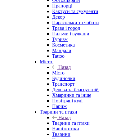
Фотоапарати
Прапорці
Кактуси та сукуленти
Декор
Парасольки та чоботи
Трава і город
Пальми і вулкани
Туризм
Косметика
Мандали
Tattoo
Місто
Назад
Місто
Будиночки
Транспорт
Дерева та благоустрій
Хмаринки та інше
Повітряні кулі
Париж
Тварини та птахи
Назад
Тварини та птахи
Наші котики
Тварини