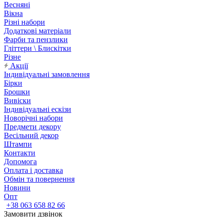
Весняні
Вікна
Різні набори
Додаткові матеріали
Фарби та пензлики
Гліттери \ Блискітки
Різне
Акції
Індивідуальні замовлення
Бірки
Брошки
Вивіски
Індивідуальні ескізи
Новорічні набори
Предмети декору
Весільний декор
Штампи
Контакти
Допомога
Оплата і доставка
Обмін та повернення
Новини
Опт
+38 063 658 82 66
Замовити дзвінок