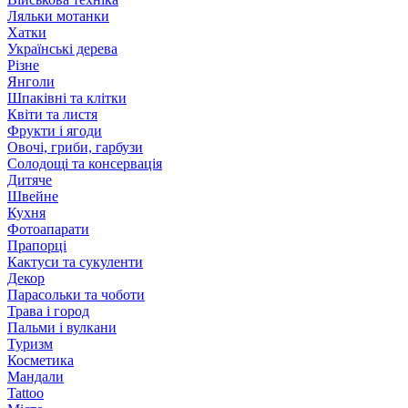
Ляльки мотанки
Хатки
Українські дерева
Різне
Янголи
Шпаківні та клітки
Квіти та листя
Фрукти і ягоди
Овочі, гриби, гарбузи
Солодощі та консервація
Дитяче
Швейне
Кухня
Фотоапарати
Прапорці
Кактуси та сукуленти
Декор
Парасольки та чоботи
Трава і город
Пальми і вулкани
Туризм
Косметика
Мандали
Tattoo