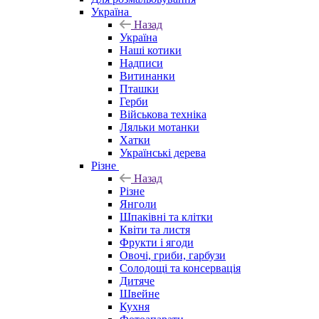
Україна
Назад
Україна
Наші котики
Надписи
Витинанки
Пташки
Герби
Військова техніка
Ляльки мотанки
Хатки
Українські дерева
Різне
Назад
Різне
Янголи
Шпаківні та клітки
Квіти та листя
Фрукти і ягоди
Овочі, гриби, гарбузи
Солодощі та консервація
Дитяче
Швейне
Кухня