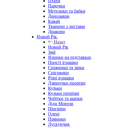
Птахи
Парочки
Метелики та бабки
Динозаври
Кавай
Тварини з листами
Дракони
Новий Рік
Назад
Новий Рік
Змії
Ялинки на підставках
Прості іграшки
Сніжинки та зірки
Сніговики
Різні іграшки
Дзвіночки прорізні
Кульки
Кульки прорізні
Чобітки та шапки
Діди Морози
Пінгвіни
Олені
Пряники
Лускунчик