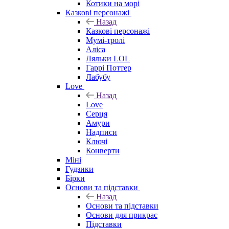
Котики на морі
Казкові персонажі
Назад
Казкові персонажі
Мумі-тролі
Аліса
Ляльки LOL
Гаррі Поттер
Лабубу
Love
Назад
Love
Серця
Амури
Надписи
Ключі
Конверти
Міні
Гудзики
Бірки
Основи та підставки
Назад
Основи та підставки
Основи для прикрас
Підставки