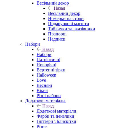
Весільний декор
Назад
Весільний декор
Номерки на столи
Подарункові магніти
Таблички та вказівники
Прапорці
Надписи
Набори
Назад
Набори
Патріотичні
Новорічні
Вертепні зірки
Halloween
Love
Весняні
Вікна
Різні набори
Додаткові матеріали
Назад
Додаткові матеріали
Фарби та пензлики
Гліттери \ Блискітки
Різне