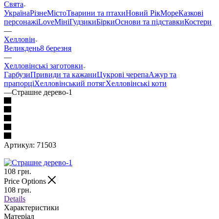
Свята
Україна
Різне
Місто
Тварини та птахи
Новий Рік
Море
Казкові
персонажі
Love
Міні
Гудзики
Бірки
Основи та підставки
Костери
—
Хелловін
Великдень
8 березня
—
Хелловінські заготовки
Гарбузи
Привиди та кажани
Цукрові черепа
Ажур та
прапорці
Хелловінський потяг
Хелловінські коти
—
Страшне дерево-1
Артикул:
71503
108
грн.
Price Options
108
грн.
Details
Характеристики
Матеріал