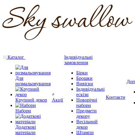
Каталог
Індивідуальні
замовлення
Бірки
Для
Брошки
Доп
розмальовування
Вивіски
Індивідуальні
ескізи
Контакти
Крупний декор
Акції
Новорічні
набори
Набори
Предмети
декору
Весільний
Додаткові
декор
матеріали
Штампи