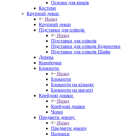
Основи для вінків
Костери
Крупний декор
Назад
Крупний декор
Підставки для олівців
Назад
Підставки для олівців
Підставки для олівців Будиночки
Підставки для олівців Шафи
Дерева
Коробочки
Блокноти
Назад
Блокноти
Блокноти на кільцях
Блокноти на магніті
Крейдові дошки
Назад
Крейдові дошки
Чорні
Предмети декору
Назад
Предмети декору
Надписи