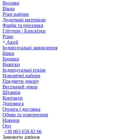
Весняні
Вікна
Різні набори
Додаткові матеріали
Фарби та пензлики
Гліттери \ Блискітки
Різне
Акції
Індивідуальні замовлення
Бірки
Брошки
Вивіски
Індивідуальні ескізи
Новорічні набори
Предмети декору
Весільний декор
Штампи
Контакти
Допомога
Оплата і доставка
Обмін та повернення
Новини
Опт
+38 063 658 82 66
Замовити дзвінок