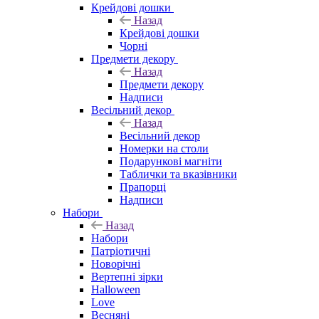
Крейдові дошки
Назад
Крейдові дошки
Чорні
Предмети декору
Назад
Предмети декору
Надписи
Весільний декор
Назад
Весільний декор
Номерки на столи
Подарункові магніти
Таблички та вказівники
Прапорці
Надписи
Набори
Назад
Набори
Патріотичні
Новорічні
Вертепні зірки
Halloween
Love
Весняні