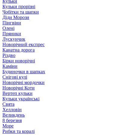
Кульки
Кульки прорізні
Чобітки та шапки
Діди Морози
Пінгвіни
Олені
Пряники
Лускунчик
Новорічний експрес
Канатна дорога
Різдво
Бірки новорічні
Каміни
Будиночки в шапках
Снігові кулі
Новорічні мордочки
Новорічні Коти
Вертеп кульки
Кульки українські
Свята
Хелловін
Великдень
8 березня
Море
Рибки та коралі