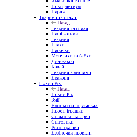
Хмаринки та інше
Повітряні кулі
Париж
Тварини та птахи
Назад
Тварини та птахи
Наші котики
Тварини
Птахи
Парочки
Метелики та бабки
Динозаври
Кавай
Тварини з листами
Дракони
Новий Рік
Назад
Новий Рік
Змії
Ялинки на підставках
Прості іграшки
Сніжинки та зірки
Сніговики
Різні іграшки
Дзвіночки прорізні