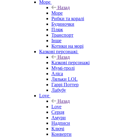
Море
Назад
Море
Рибки та коралі
Будиночки
Пляж
Транспорт
Інше
Котики на морі
Казкові персонажі
Назад
Казкові персонажі
Мумі-тролі
Аліса
Ляльки LOL
Гаррі Поттер
Лабубу
Love
Назад
Love
Серця
Амури
Надписи
Ключі
Конверти