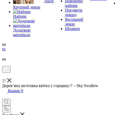
Акції
Новорічні
набори
Крупний декор
Предмети
декору
Набори
Весільний
декор
Штампи
Додаткові
матеріали
ua
ru
ua
Дерев’яна заготовка квітка у горщику-7 – Sky Swallow
Кошик
0