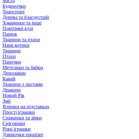
Місто
Будиночки
Транспорт
Дерева та благоустрій
Хмаринки та інше
Повітряні кулі
Париж
Тварини та птахи
Наші котики
Тварини
Птахи
Парочки
Метелики та бабки
Динозаври
Кавай
Тварини з листами
Дракони
Новий Рік
Змії
Ялинки на підставках
Прості іграшки
Сніжинки та зірки
Сніговики
Різні іграшки
Дзвіночки прорізні