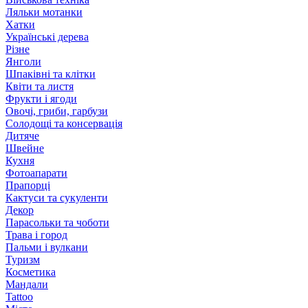
Ляльки мотанки
Хатки
Українські дерева
Різне
Янголи
Шпаківні та клітки
Квіти та листя
Фрукти і ягоди
Овочі, гриби, гарбузи
Солодощі та консервація
Дитяче
Швейне
Кухня
Фотоапарати
Прапорці
Кактуси та сукуленти
Декор
Парасольки та чоботи
Трава і город
Пальми і вулкани
Туризм
Косметика
Мандали
Tattoo