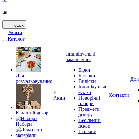
ua
Пошук
Увійти
Каталог
Індивідуальні
замовлення
Бірки
Для
Брошки
Доп
розмальовування
Вивіски
Індивідуальні
ескізи
Контакти
Акції
Новорічні
набори
Предмети
Крупний декор
декору
Весільний
Набори
декор
Штампи