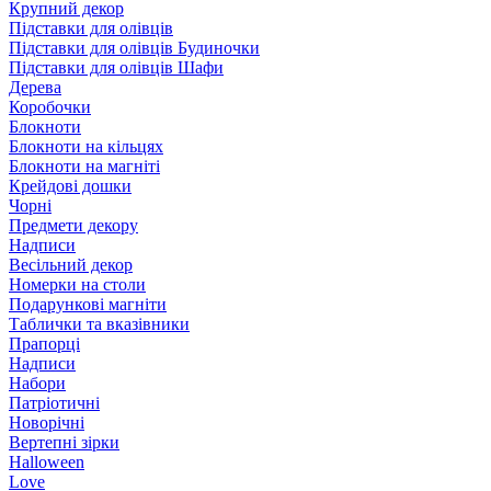
Крупний декор
Підставки для олівців
Підставки для олівців Будиночки
Підставки для олівців Шафи
Дерева
Коробочки
Блокноти
Блокноти на кільцях
Блокноти на магніті
Крейдові дошки
Чорні
Предмети декору
Надписи
Весільний декор
Номерки на столи
Подарункові магніти
Таблички та вказівники
Прапорці
Надписи
Набори
Патріотичні
Новорічні
Вертепні зірки
Halloween
Love