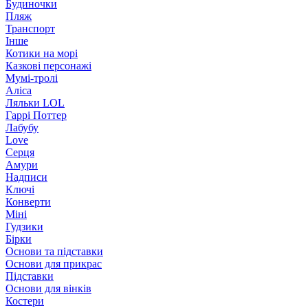
Будиночки
Пляж
Транспорт
Інше
Котики на морі
Казкові персонажі
Мумі-тролі
Аліса
Ляльки LOL
Гаррі Поттер
Лабубу
Love
Серця
Амури
Надписи
Ключі
Конверти
Міні
Гудзики
Бірки
Основи та підставки
Основи для прикрас
Підставки
Основи для вінків
Костери