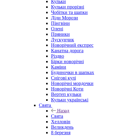
Кульки
Кульки прорізні
Чобітки та шапки
Діди Морози
Пінгвіни
Олені
Пряники
Лускунчик
Новорічний експрес
Канатна дорога
Різдво
Бірки новорічні
Каміни
Будиночки в шапках
Снігові кулі
Новорічні мордочки
Новорічні Коти
Вертеп кульки
Кульки українські
Свята
Назад
Свята
Хелловін
Великдень
8 березня