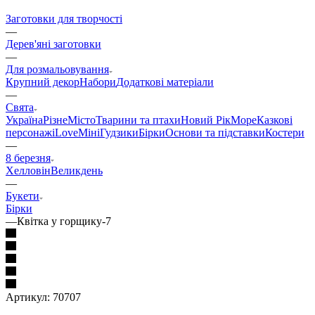
Заготовки для творчості
—
Дерев'яні заготовки
—
Для розмальовування
Крупний декор
Набори
Додаткові матеріали
—
Свята
Україна
Різне
Місто
Тварини та птахи
Новий Рік
Море
Казкові
персонажі
Love
Міні
Гудзики
Бірки
Основи та підставки
Костери
—
8 березня
Хелловін
Великдень
—
Букети
Бірки
—
Квітка у горщику-7
Артикул:
70707