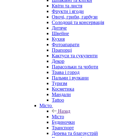
Шпаківні та клітки
Квіти та листя
Фрукти і ягоди
Овочі, гриби, гарбузи
Солодощі та консервація
Дитяче
Швейне
Кухня
Фотоапарати
Прапорці
Кактуси та сукуленти
Декор
Парасольки та чоботи
Трава і город
Пальми і вулкани
Туризм
Косметика
Мандали
Tattoo
Місто
Назад
Місто
Будиночки
Транспорт
Дерева та благоустрій