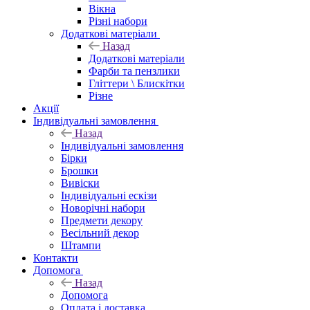
Вікна
Різні набори
Додаткові матеріали
Назад
Додаткові матеріали
Фарби та пензлики
Гліттери \ Блискітки
Різне
Акції
Індивідуальні замовлення
Назад
Індивідуальні замовлення
Бірки
Брошки
Вивіски
Індивідуальні ескізи
Новорічні набори
Предмети декору
Весільний декор
Штампи
Контакти
Допомога
Назад
Допомога
Оплата і доставка