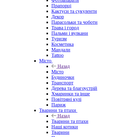
Фотоапарати
Прапорці
Кактуси та сукуленти
Декор
Парасольки та чоботи
Трава і город
Пальми і вулкани
Туризм
Косметика
Мандали
Tattoo
Місто
Назад
Місто
Будиночки
Транспорт
Дерева та благоустрій
Хмаринки та інше
Повітряні кулі
Париж
Тварини та птахи
Назад
Тварини та птахи
Наші котики
Тварини