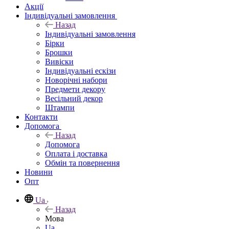
Акції
Індивідуальні замовлення
Назад
Індивідуальні замовлення
Бірки
Брошки
Вивіски
Індивідуальні ескізи
Новорічні набори
Предмети декору
Весільний декор
Штампи
Контакти
Допомога
Назад
Допомога
Оплата і доставка
Обмін та повернення
Новини
Опт
Ua
Назад
Мова
Ua