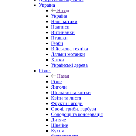
Україна
Назад
Україна
Наші котики
Надписи
Витинанки
Пташки
Герби
Військова техніка
Ляльки мотанки
Хатки
Українські дерева
Різне
Назад
Різне
Янголи
Шпаківні та клітки
Квіти та листя
Фрукти і ягоди
Овочі, гриби, гарбузи
Солодощі та консервація
Дитяче
Швейне
Кухня