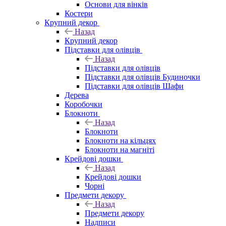
Основи для вінків
Костери
Крупний декор
Назад
Крупний декор
Підставки для олівців
Назад
Підставки для олівців
Підставки для олівців Будиночки
Підставки для олівців Шафи
Дерева
Коробочки
Блокноти
Назад
Блокноти
Блокноти на кільцях
Блокноти на магніті
Крейдові дошки
Назад
Крейдові дошки
Чорні
Предмети декору
Назад
Предмети декору
Надписи