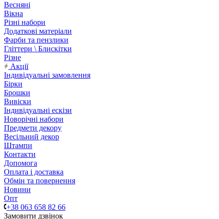
Весняні
Вікна
Різні набори
Додаткові матеріали
Фарби та пензлики
Гліттери \ Блискітки
Різне
Акції
Індивідуальні замовлення
Бірки
Брошки
Вивіски
Індивідуальні ескізи
Новорічні набори
Предмети декору
Весільний декор
Штампи
Контакти
Допомога
Оплата і доставка
Обмін та повернення
Новини
Опт
+38 063 658 82 66
Замовити дзвінок