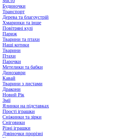
Місто
Будиночки
Транспорт
Дерева та благоустрій
Хмаринки та інше
Повітряні кулі
Париж
Тварини та птахи
Наші котики
Тварини
Птахи
Парочки
Метелики та бабки
Динозаври
Кавай
Тварини з листами
Дракони
Новий Рік
Змії
Ялинки на підставках
Прості іграшки
Сніжинки та зірки
Сніговики
Різні іграшки
Дзвіночки прорізні