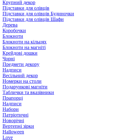
Крупний декор
Підставки для олівців
Підставки для олівців Будиночки
Підставки для олівців Шафи
Дерева
Коробочки
Блокноти
Блокноти на кільцях
Блокноти на магніті
Крейдові дошки
Чорні
Предмети декору
Надписи
Весільний декор
Номерки на столи
Подарункові магніти
Таблички та вказівники
Прапорці
Надписи
Набори
Патріотичні
Новорічні
Вертепні зірки
Halloween
Love