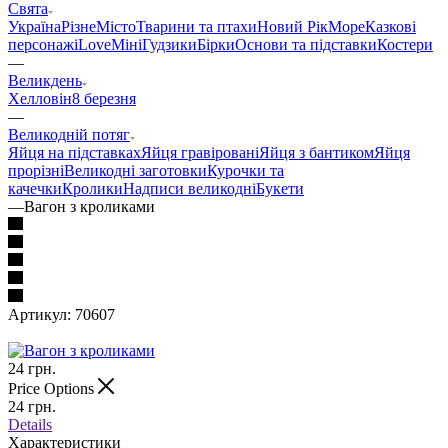
Свята
Україна
Різне
Місто
Тварини та птахи
Новий Рік
Море
Казкові
персонажі
Love
Міні
Гудзики
Бірки
Основи та підставки
Костери
—
Великдень
Хелловін
8 березня
—
Великодній потяг
Яйця на підставках
Яйця гравіровані
Яйця з бантиком
Яйця
прорізні
Великодні заготовки
Курочки та
качечки
Кролики
Надписи великодні
Букети
—
Вагон з кроликами
Артикул:
70607
24
грн.
Price Options
24
грн.
Details
Характеристики