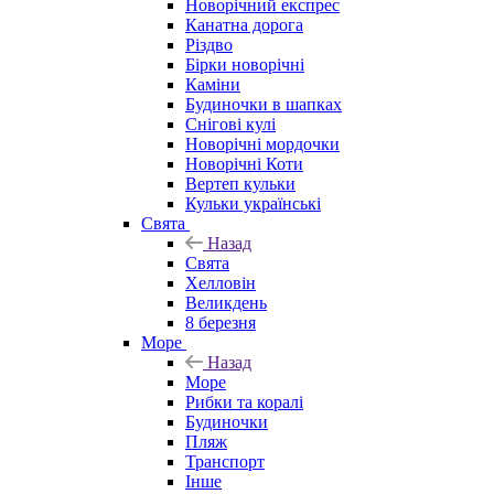
Новорічний експрес
Канатна дорога
Різдво
Бірки новорічні
Каміни
Будиночки в шапках
Снігові кулі
Новорічні мордочки
Новорічні Коти
Вертеп кульки
Кульки українські
Свята
Назад
Свята
Хелловін
Великдень
8 березня
Море
Назад
Море
Рибки та коралі
Будиночки
Пляж
Транспорт
Інше