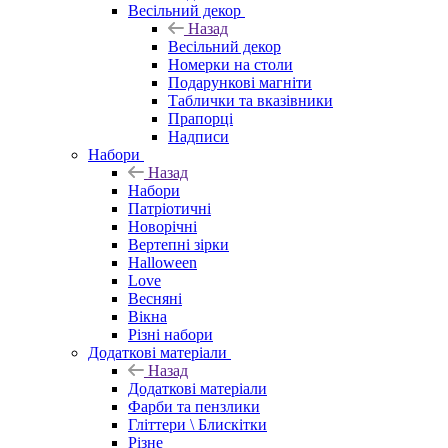
Весільний декор
Назад
Весільний декор
Номерки на столи
Подарункові магніти
Таблички та вказівники
Прапорці
Надписи
Набори
Назад
Набори
Патріотичні
Новорічні
Вертепні зірки
Halloween
Love
Весняні
Вікна
Різні набори
Додаткові матеріали
Назад
Додаткові матеріали
Фарби та пензлики
Гліттери \ Блискітки
Різне