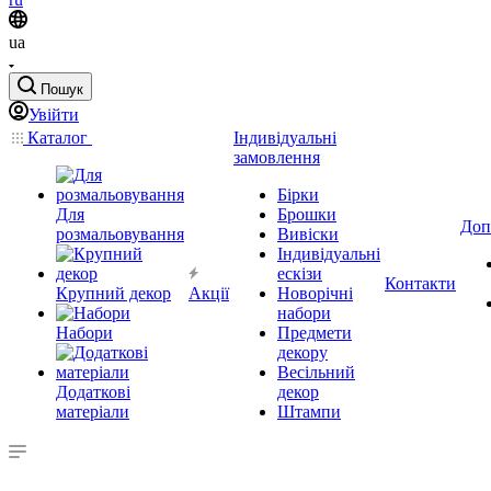
ua
Пошук
Увійти
Каталог
Індивідуальні
замовлення
Бірки
Для
Брошки
Доп
розмальовування
Вивіски
Індивідуальні
ескізи
Контакти
Крупний декор
Акції
Новорічні
набори
Набори
Предмети
декору
Весільний
Додаткові
декор
матеріали
Штампи