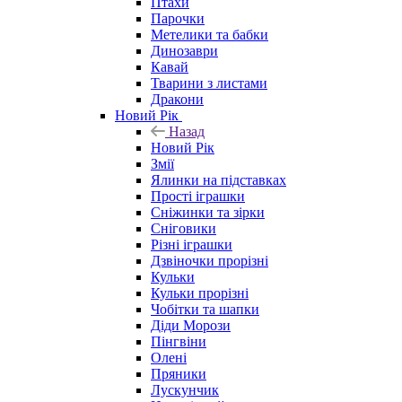
Птахи
Парочки
Метелики та бабки
Динозаври
Кавай
Тварини з листами
Дракони
Новий Рік
Назад
Новий Рік
Змії
Ялинки на підставках
Прості іграшки
Сніжинки та зірки
Сніговики
Різні іграшки
Дзвіночки прорізні
Кульки
Кульки прорізні
Чобітки та шапки
Діди Морози
Пінгвіни
Олені
Пряники
Лускунчик