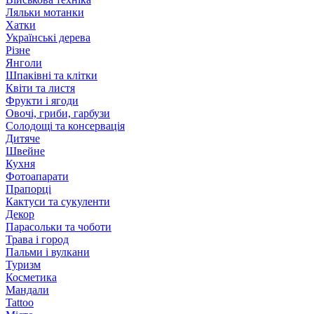
Ляльки мотанки
Хатки
Українські дерева
Різне
Янголи
Шпаківні та клітки
Квіти та листя
Фрукти і ягоди
Овочі, гриби, гарбузи
Солодощі та консервація
Дитяче
Швейне
Кухня
Фотоапарати
Прапорці
Кактуси та сукуленти
Декор
Парасольки та чоботи
Трава і город
Пальми і вулкани
Туризм
Косметика
Мандали
Tattoo