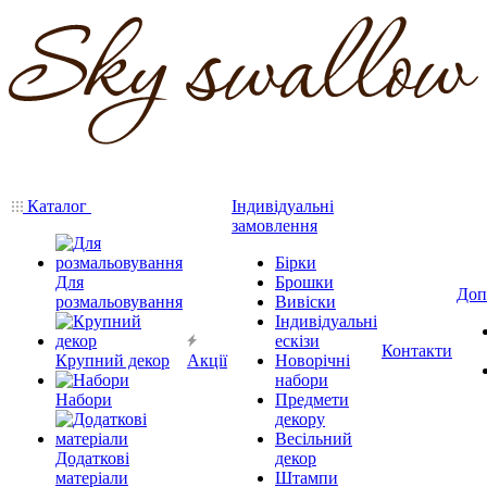
Каталог
Індивідуальні
замовлення
Бірки
Для
Брошки
Доп
розмальовування
Вивіски
Індивідуальні
ескізи
Контакти
Крупний декор
Акції
Новорічні
набори
Набори
Предмети
декору
Весільний
Додаткові
декор
матеріали
Штампи