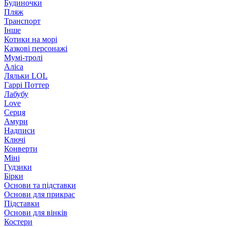
Будиночки
Пляж
Транспорт
Інше
Котики на морі
Казкові персонажі
Мумі-тролі
Аліса
Ляльки LOL
Гаррі Поттер
Лабубу
Love
Серця
Амури
Надписи
Ключі
Конверти
Міні
Гудзики
Бірки
Основи та підставки
Основи для прикрас
Підставки
Основи для вінків
Костери