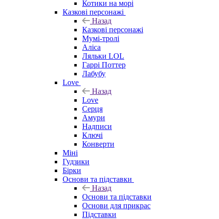
Котики на морі
Казкові персонажі
Назад
Казкові персонажі
Мумі-тролі
Аліса
Ляльки LOL
Гаррі Поттер
Лабубу
Love
Назад
Love
Серця
Амури
Надписи
Ключі
Конверти
Міні
Гудзики
Бірки
Основи та підставки
Назад
Основи та підставки
Основи для прикрас
Підставки