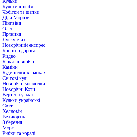
Кульки
Кульки прорізні
Чобітки та шапки
Діди Морози
Пінгвіни
Олені
Пряники
Лускунчик
Новорічний експрес
Канатна дорога
Різдво
Бірки новорічні
Каміни
Будиночки в шапках
Снігові кулі
Новорічні мордочки
Новорічні Коти
Вертеп кульки
Кульки українські
Свята
Хелловін
Великдень
8 березня
Море
Рибки та коралі