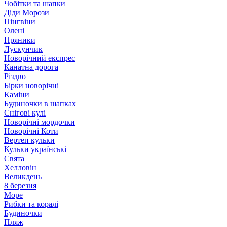
Чобітки та шапки
Діди Морози
Пінгвіни
Олені
Пряники
Лускунчик
Новорічний експрес
Канатна дорога
Різдво
Бірки новорічні
Каміни
Будиночки в шапках
Снігові кулі
Новорічні мордочки
Новорічні Коти
Вертеп кульки
Кульки українські
Свята
Хелловін
Великдень
8 березня
Море
Рибки та коралі
Будиночки
Пляж