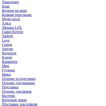
Транспорт
Інше
Котики на морі
Казкові персонажі
Мумі-тролі
Аліса
Ляльки LOL
Гаррі Поттер
Лабубу
Love
Серця
Амури
Надписи
Ключі
Конверти
Міні
Гудзики
Бірки
Основи та підставки
Основи для прикрас
Підставки
Основи для вінків
Костери
Крупний декор
Підставки для олівців