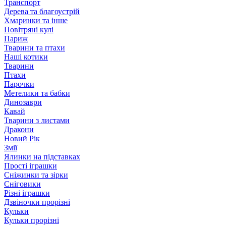
Транспорт
Дерева та благоустрій
Хмаринки та інше
Повітряні кулі
Париж
Тварини та птахи
Наші котики
Тварини
Птахи
Парочки
Метелики та бабки
Динозаври
Кавай
Тварини з листами
Дракони
Новий Рік
Змії
Ялинки на підставках
Прості іграшки
Сніжинки та зірки
Сніговики
Різні іграшки
Дзвіночки прорізні
Кульки
Кульки прорізні