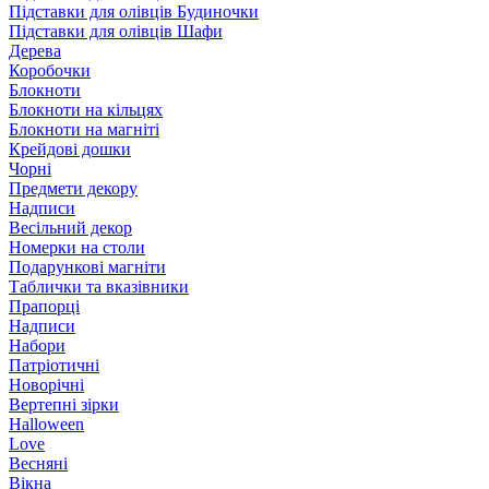
Підставки для олівців Будиночки
Підставки для олівців Шафи
Дерева
Коробочки
Блокноти
Блокноти на кільцях
Блокноти на магніті
Крейдові дошки
Чорні
Предмети декору
Надписи
Весільний декор
Номерки на столи
Подарункові магніти
Таблички та вказівники
Прапорці
Надписи
Набори
Патріотичні
Новорічні
Вертепні зірки
Halloween
Love
Весняні
Вікна