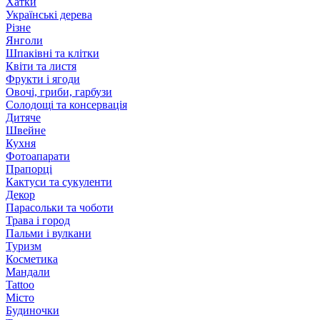
Хатки
Українські дерева
Різне
Янголи
Шпаківні та клітки
Квіти та листя
Фрукти і ягоди
Овочі, гриби, гарбузи
Солодощі та консервація
Дитяче
Швейне
Кухня
Фотоапарати
Прапорці
Кактуси та сукуленти
Декор
Парасольки та чоботи
Трава і город
Пальми і вулкани
Туризм
Косметика
Мандали
Tattoo
Місто
Будиночки