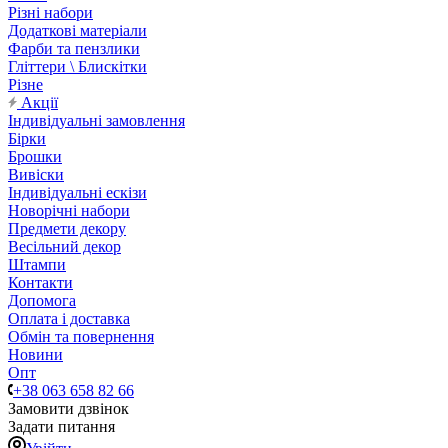
Різні набори
Додаткові матеріали
Фарби та пензлики
Гліттери \ Блискітки
Різне
Акції
Індивідуальні замовлення
Бірки
Брошки
Вивіски
Індивідуальні ескізи
Новорічні набори
Предмети декору
Весільний декор
Штампи
Контакти
Допомога
Оплата і доставка
Обмін та повернення
Новини
Опт
+38 063 658 82 66
Замовити дзвінок
Задати питання