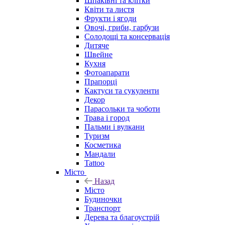
Шпаківні та клітки
Квіти та листя
Фрукти і ягоди
Овочі, гриби, гарбузи
Солодощі та консервація
Дитяче
Швейне
Кухня
Фотоапарати
Прапорці
Кактуси та сукуленти
Декор
Парасольки та чоботи
Трава і город
Пальми і вулкани
Туризм
Косметика
Мандали
Tattoo
Місто
Назад
Місто
Будиночки
Транспорт
Дерева та благоустрій