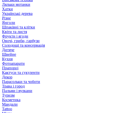
Ляльки мотанки
Хатки
Українські дерева
Різне
Янголи
Шпаківні та клітки
Квіти та листя
Фрукти і ягоди
Овочі, гриби, гарбузи
Солодощі та консервація
Дитяче
Швейне
Кухня
Фотоапарати
Прапорці
Кактуси та сукуленти
Декор
Парасольки та чоботи
Трава і город
Пальми і вулкани
Туризм
Косметика
Мандали
Tattoo