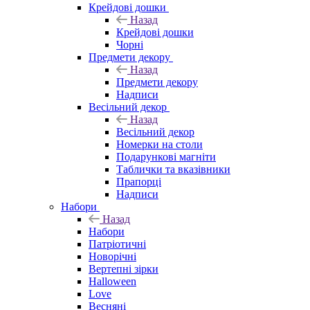
Крейдові дошки
Назад
Крейдові дошки
Чорні
Предмети декору
Назад
Предмети декору
Надписи
Весільний декор
Назад
Весільний декор
Номерки на столи
Подарункові магніти
Таблички та вказівники
Прапорці
Надписи
Набори
Назад
Набори
Патріотичні
Новорічні
Вертепні зірки
Halloween
Love
Весняні