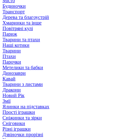
Місто
Будиночки
Транспорт
Дерева та благоустрій
Хмаринки та інше
Повітряні кулі
Париж
Тварини та птахи
Наші котики
Тварини
Птахи
Парочки
Метелики та бабки
Динозаври
Кавай
Тварини з листами
Дракони
Новий Рік
Змії
Ялинки на підставках
Прості іграшки
Сніжинки та зірки
Сніговики
Різні іграшки
Дзвіночки прорізні