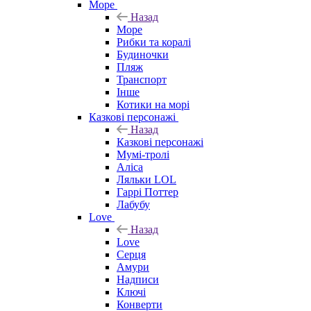
Море
Назад
Море
Рибки та коралі
Будиночки
Пляж
Транспорт
Інше
Котики на морі
Казкові персонажі
Назад
Казкові персонажі
Мумі-тролі
Аліса
Ляльки LOL
Гаррі Поттер
Лабубу
Love
Назад
Love
Серця
Амури
Надписи
Ключі
Конверти