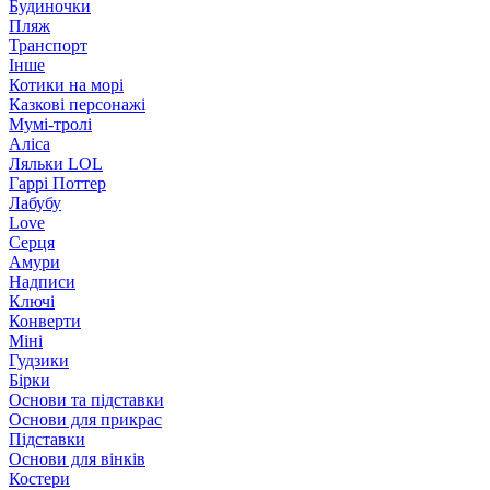
Будиночки
Пляж
Транспорт
Інше
Котики на морі
Казкові персонажі
Мумі-тролі
Аліса
Ляльки LOL
Гаррі Поттер
Лабубу
Love
Серця
Амури
Надписи
Ключі
Конверти
Міні
Гудзики
Бірки
Основи та підставки
Основи для прикрас
Підставки
Основи для вінків
Костери