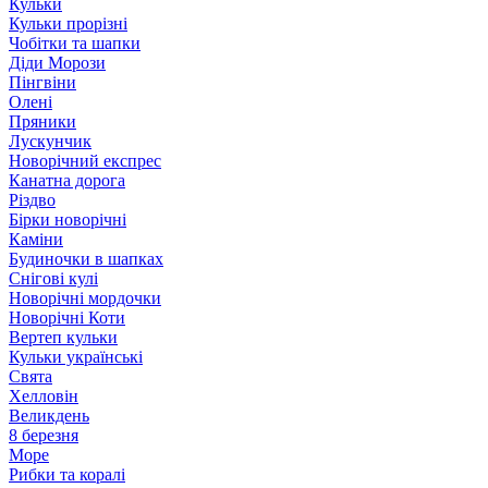
Кульки
Кульки прорізні
Чобітки та шапки
Діди Морози
Пінгвіни
Олені
Пряники
Лускунчик
Новорічний експрес
Канатна дорога
Різдво
Бірки новорічні
Каміни
Будиночки в шапках
Снігові кулі
Новорічні мордочки
Новорічні Коти
Вертеп кульки
Кульки українські
Свята
Хелловін
Великдень
8 березня
Море
Рибки та коралі