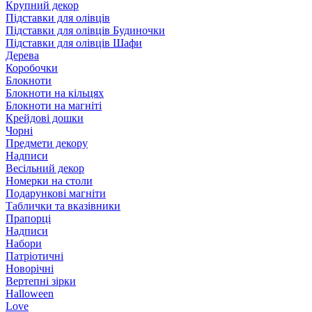
Крупний декор
Підставки для олівців
Підставки для олівців Будиночки
Підставки для олівців Шафи
Дерева
Коробочки
Блокноти
Блокноти на кільцях
Блокноти на магніті
Крейдові дошки
Чорні
Предмети декору
Надписи
Весільний декор
Номерки на столи
Подарункові магніти
Таблички та вказівники
Прапорці
Надписи
Набори
Патріотичні
Новорічні
Вертепні зірки
Halloween
Love