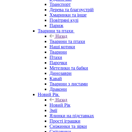
Транспорт
Дерева та благоустрій
Хмаринки та інше
Повітряні кулі
Париж
Тварини та птахи
Назад
Тварини та птахи
Наші котики
Тварини
Птахи
Парочки
Метелики та бабки
Динозаври
Кавай
Тварини з листами
Дракони
Новий Рік
Назад
Новий Рік
Змії
Ялинки на підставках
Прості іграшки
Сніжинки та зірки
Сніговики