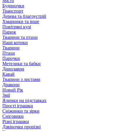
Місто
Будиночки
Транспорт
Дерева та благоустрій
Хмаринки та інше
Повітряні кулі
Париж
Тварини та птахи
Наші котики
Тварини
Птахи
Парочки
Метелики та бабки
Динозаври
Кавай
Тварини з листами
Дракони
Новий Рік
Змії
Ялинки на підставках
Прості іграшки
Сніжинки та зірки
Сніговики
Різні іграшки
Дзвіночки прорізні