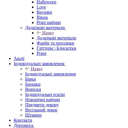
Halloween
Love
Весняні
Вікна
Різні набори
Додаткові матеріали
Назад
Додаткові матеріали
Фарби та пензлики
Гліттери \ Блискітки
Різне
Акції
Індивідуальні замовлення
Назад
Індивідуальні замовлення
Бірки
Брошки
Вивіски
Індивідуальні ескізи
Новорічні набори
Предмети декору
Весільний декор
Штампи
Контакти
Допомога