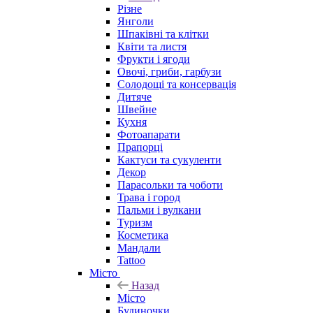
Різне
Янголи
Шпаківні та клітки
Квіти та листя
Фрукти і ягоди
Овочі, гриби, гарбузи
Солодощі та консервація
Дитяче
Швейне
Кухня
Фотоапарати
Прапорці
Кактуси та сукуленти
Декор
Парасольки та чоботи
Трава і город
Пальми і вулкани
Туризм
Косметика
Мандали
Tattoo
Місто
Назад
Місто
Будиночки