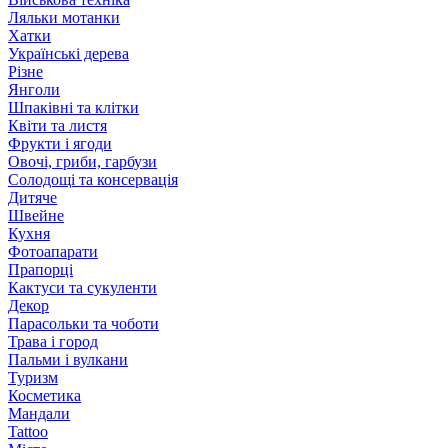
Ляльки мотанки
Хатки
Українські дерева
Різне
Янголи
Шпаківні та клітки
Квіти та листя
Фрукти і ягоди
Овочі, гриби, гарбузи
Солодощі та консервація
Дитяче
Швейне
Кухня
Фотоапарати
Прапорці
Кактуси та сукуленти
Декор
Парасольки та чоботи
Трава і город
Пальми і вулкани
Туризм
Косметика
Мандали
Tattoo