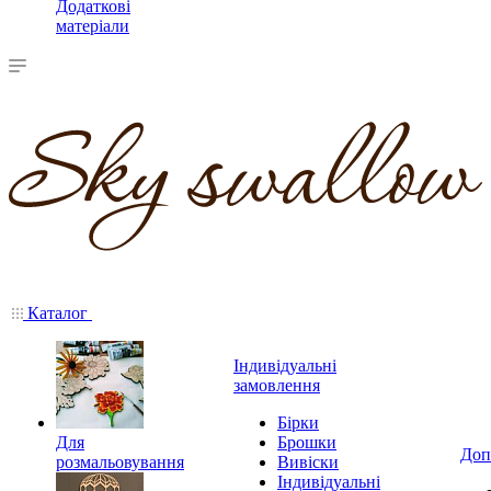
Додаткові
матеріали
Каталог
Індивідуальні
замовлення
Бірки
Для
Брошки
Доп
розмальовування
Вивіски
Індивідуальні