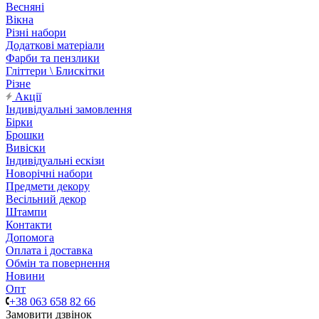
Весняні
Вікна
Різні набори
Додаткові матеріали
Фарби та пензлики
Гліттери \ Блискітки
Різне
Акції
Індивідуальні замовлення
Бірки
Брошки
Вивіски
Індивідуальні ескізи
Новорічні набори
Предмети декору
Весільний декор
Штампи
Контакти
Допомога
Оплата і доставка
Обмін та повернення
Новини
Опт
+38 063 658 82 66
Замовити дзвінок