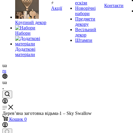
ескізи
Контакти
Акції
Новорічні
набори
Предмети
Крупний декор
декору
Весільний
Набори
декор
Штампи
Додаткові
матеріали
ua
ru
ua
Дерев’яна заготовка відьма-1 – Sky Swallow
Кошик
0