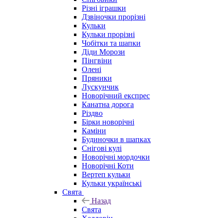
Різні іграшки
Дзвіночки прорізні
Кульки
Кульки прорізні
Чобітки та шапки
Діди Морози
Пінгвіни
Олені
Пряники
Лускунчик
Новорічний експрес
Канатна дорога
Різдво
Бірки новорічні
Каміни
Будиночки в шапках
Снігові кулі
Новорічні мордочки
Новорічні Коти
Вертеп кульки
Кульки українські
Свята
Назад
Свята