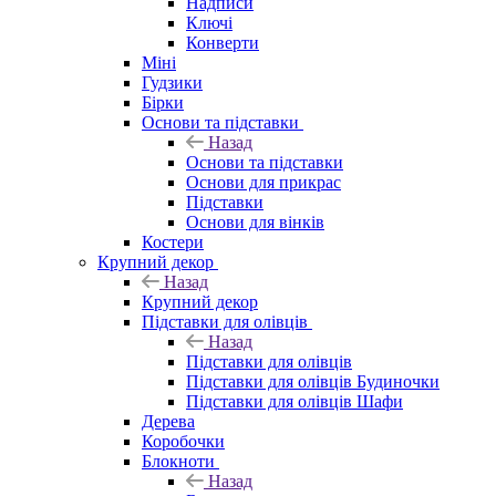
Надписи
Ключі
Конверти
Міні
Гудзики
Бірки
Основи та підставки
Назад
Основи та підставки
Основи для прикрас
Підставки
Основи для вінків
Костери
Крупний декор
Назад
Крупний декор
Підставки для олівців
Назад
Підставки для олівців
Підставки для олівців Будиночки
Підставки для олівців Шафи
Дерева
Коробочки
Блокноти
Назад