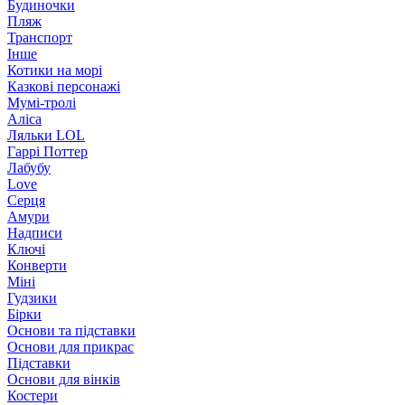
Будиночки
Пляж
Транспорт
Інше
Котики на морі
Казкові персонажі
Мумі-тролі
Аліса
Ляльки LOL
Гаррі Поттер
Лабубу
Love
Серця
Амури
Надписи
Ключі
Конверти
Міні
Гудзики
Бірки
Основи та підставки
Основи для прикрас
Підставки
Основи для вінків
Костери