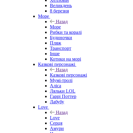
Хелловін
Великдень
8 березня
Море
Назад
Море
Рибки та коралі
Будиночки
Пляж
Транспорт
Інше
Котики на морі
Казкові персонажі
Назад
Казкові персонажі
Мумі-тролі
Аліса
Ляльки LOL
Гаррі Поттер
Лабубу
Love
Назад
Love
Серця
Амури