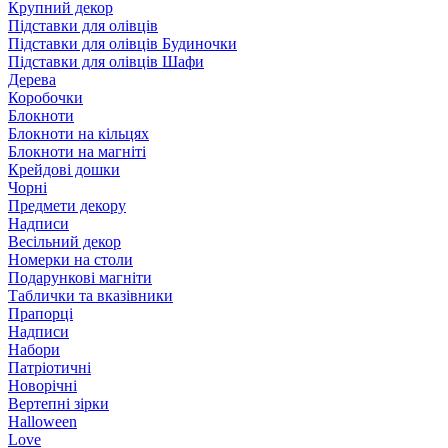
Крупний декор
Підставки для олівців
Підставки для олівців Будиночки
Підставки для олівців Шафи
Дерева
Коробочки
Блокноти
Блокноти на кільцях
Блокноти на магніті
Крейдові дошки
Чорні
Предмети декору
Надписи
Весільний декор
Номерки на столи
Подарункові магніти
Таблички та вказівники
Прапорці
Надписи
Набори
Патріотичні
Новорічні
Вертепні зірки
Halloween
Love