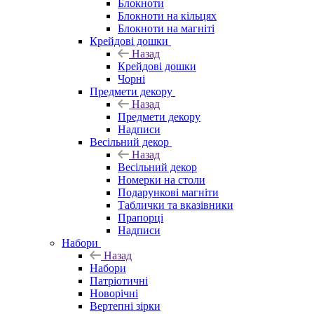
Блокноти
Блокноти на кільцях
Блокноти на магніті
Крейдові дошки
Назад
Крейдові дошки
Чорні
Предмети декору
Назад
Предмети декору
Надписи
Весільний декор
Назад
Весільний декор
Номерки на столи
Подарункові магніти
Таблички та вказівники
Прапорці
Надписи
Набори
Назад
Набори
Патріотичні
Новорічні
Вертепні зірки