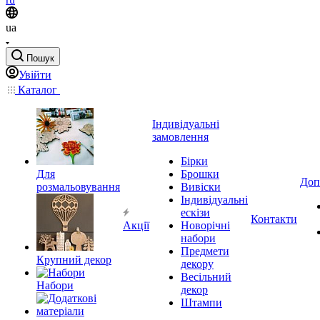
ua
Пошук
Увійти
Каталог
Індивідуальні
замовлення
Бірки
Для
Брошки
Доп
розмальовування
Вивіски
Індивідуальні
ескізи
Контакти
Акції
Новорічні
набори
Предмети
Крупний декор
декору
Весільний
Набори
декор
Штампи