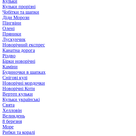
Кульки
Кульки прорізні
Чобітки та шапки
Діди Морози
Пінгвіни
Олені
Пряники
Лускунчик
Новорічний експрес
Канатна дорога
Різдво
Бірки новорічні
Каміни
Будиночки в шапках
Снігові кулі
Новорічні мордочки
Новорічні Коти
Вертеп кульки
Кульки українські
Свята
Хелловін
Великдень
8 березня
Море
Рибки та коралі