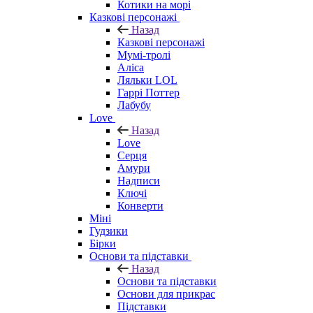
Котики на морі
Казкові персонажі
Назад
Казкові персонажі
Мумі-тролі
Аліса
Ляльки LOL
Гаррі Поттер
Лабубу
Love
Назад
Love
Серця
Амури
Надписи
Ключі
Конверти
Міні
Гудзики
Бірки
Основи та підставки
Назад
Основи та підставки
Основи для прикрас
Підставки