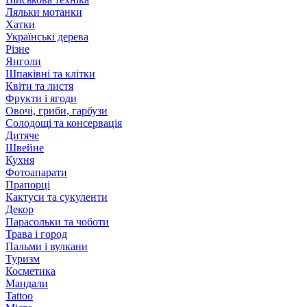
Ляльки мотанки
Хатки
Українські дерева
Різне
Янголи
Шпаківні та клітки
Квіти та листя
Фрукти і ягоди
Овочі, гриби, гарбузи
Солодощі та консервація
Дитяче
Швейне
Кухня
Фотоапарати
Прапорці
Кактуси та сукуленти
Декор
Парасольки та чоботи
Трава і город
Пальми і вулкани
Туризм
Косметика
Мандали
Tattoo