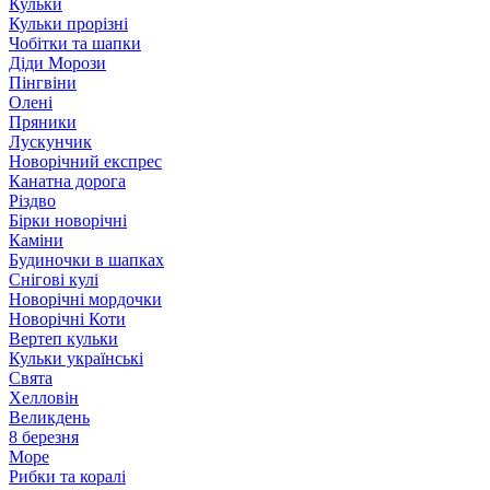
Кульки
Кульки прорізні
Чобітки та шапки
Діди Морози
Пінгвіни
Олені
Пряники
Лускунчик
Новорічний експрес
Канатна дорога
Різдво
Бірки новорічні
Каміни
Будиночки в шапках
Снігові кулі
Новорічні мордочки
Новорічні Коти
Вертеп кульки
Кульки українські
Свята
Хелловін
Великдень
8 березня
Море
Рибки та коралі