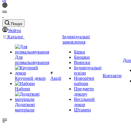
ua
Пошук
Увійти
Каталог
Індивідуальні
замовлення
Бірки
Для
Брошки
Доп
розмальовування
Вивіски
Індивідуальні
ескізи
Контакти
Крупний декор
Акції
Новорічні
набори
Набори
Предмети
декору
Весільний
Додаткові
декор
матеріали
Штампи