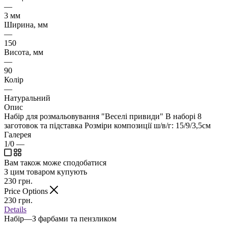
—
3 мм
Ширина, мм
—
150
Висота, мм
—
90
Колір
—
Натуральний
Опис
Набір для розмальовування "Веселі привиди" В наборі 8
заготовок та підставка Розміри композиції ш/в/г: 15/9/3,5см
Галерея
1/0
—
Вам також може сподобатися
З цим товаром купують
230
грн.
Price Options
230
грн.
Details
Набір
—
З фарбами та пензликом