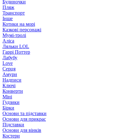
Будиночки
Пляж
Транспорт
Інше
Котики на морі
Казкові персонажі
Мумі-тролі
Аліса
Ляльки LOL
Гаррі Поттер
Лабубу
Love
Серця
Амури
Надписи
Ключі
Конверти
Міні
Гудзики
Бірки
Основи та підставки
Основи для прикрас
Підставки
Основи для вінків
Костери