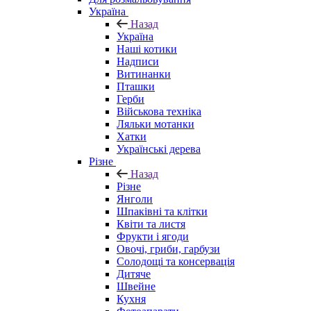
Україна
Назад
Україна
Наші котики
Надписи
Витинанки
Пташки
Герби
Військова техніка
Ляльки мотанки
Хатки
Українські дерева
Різне
Назад
Різне
Янголи
Шпаківні та клітки
Квіти та листя
Фрукти і ягоди
Овочі, гриби, гарбузи
Солодощі та консервація
Дитяче
Швейне
Кухня