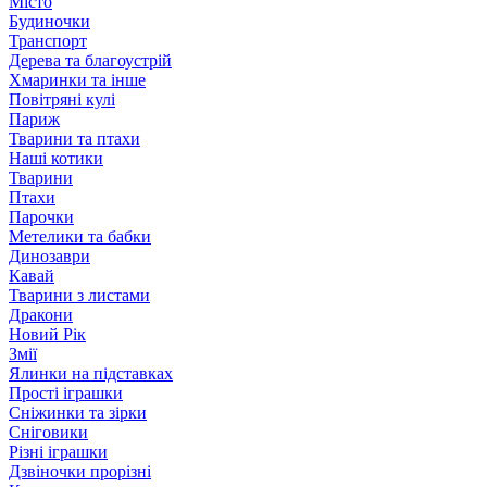
Місто
Будиночки
Транспорт
Дерева та благоустрій
Хмаринки та інше
Повітряні кулі
Париж
Тварини та птахи
Наші котики
Тварини
Птахи
Парочки
Метелики та бабки
Динозаври
Кавай
Тварини з листами
Дракони
Новий Рік
Змії
Ялинки на підставках
Прості іграшки
Сніжинки та зірки
Сніговики
Різні іграшки
Дзвіночки прорізні