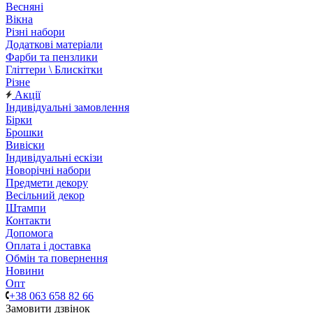
Весняні
Вікна
Різні набори
Додаткові матеріали
Фарби та пензлики
Гліттери \ Блискітки
Різне
Акції
Індивідуальні замовлення
Бірки
Брошки
Вивіски
Індивідуальні ескізи
Новорічні набори
Предмети декору
Весільний декор
Штампи
Контакти
Допомога
Оплата і доставка
Обмін та повернення
Новини
Опт
+38 063 658 82 66
Замовити дзвінок