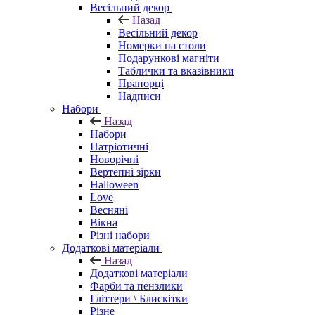
Весільний декор
Назад
Весільний декор
Номерки на столи
Подарункові магніти
Таблички та вказівники
Прапорці
Надписи
Набори
Назад
Набори
Патріотичні
Новорічні
Вертепні зірки
Halloween
Love
Весняні
Вікна
Різні набори
Додаткові матеріали
Назад
Додаткові матеріали
Фарби та пензлики
Гліттери \ Блискітки
Різне