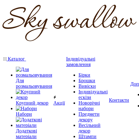
Каталог
Індивідуальні
замовлення
Бірки
Для
Брошки
Доп
розмальовування
Вивіски
Індивідуальні
ескізи
Контакти
Крупний декор
Акції
Новорічні
набори
Набори
Предмети
декору
Весільний
Додаткові
декор
матеріали
Штампи