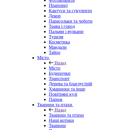
Фотоапарати
Прапорці
Кактуси та сукуленти
Декор
Парасольки та чоботи
Трава і город
Пальми і вулкани
Туризм
Косметика
Мандали
Tattoo
Місто
Назад
Місто
Будиночки
Транспорт
Дерева та благоустрій
Хмаринки та інше
Повітряні кулі
Париж
Тварини та птахи
Назад
Тварини та птахи
Наші котики
Тварини