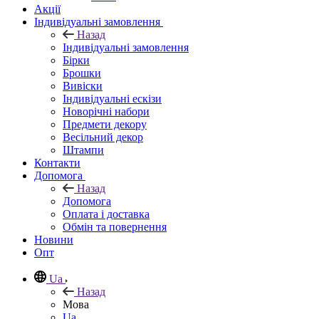
Акції
Індивідуальні замовлення
Назад
Індивідуальні замовлення
Бірки
Брошки
Вивіски
Індивідуальні ескізи
Новорічні набори
Предмети декору
Весільний декор
Штампи
Контакти
Допомога
Назад
Допомога
Оплата і доставка
Обмін та повернення
Новини
Опт
Ua
Назад
Мова
Ua