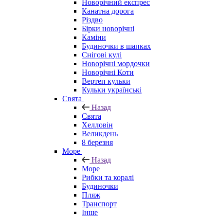
Новорічний експрес
Канатна дорога
Різдво
Бірки новорічні
Каміни
Будиночки в шапках
Снігові кулі
Новорічні мордочки
Новорічні Коти
Вертеп кульки
Кульки українські
Свята
Назад
Свята
Хелловін
Великдень
8 березня
Море
Назад
Море
Рибки та коралі
Будиночки
Пляж
Транспорт
Інше