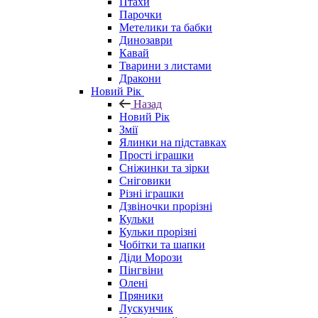
Птахи
Парочки
Метелики та бабки
Динозаври
Кавай
Тварини з листами
Дракони
Новий Рік
Назад
Новий Рік
Змії
Ялинки на підставках
Прості іграшки
Сніжинки та зірки
Сніговики
Різні іграшки
Дзвіночки прорізні
Кульки
Кульки прорізні
Чобітки та шапки
Діди Морози
Пінгвіни
Олені
Пряники
Лускунчик