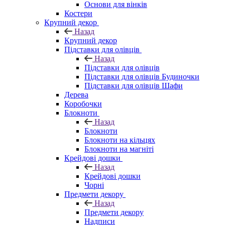
Основи для вінків
Костери
Крупний декор
Назад
Крупний декор
Підставки для олівців
Назад
Підставки для олівців
Підставки для олівців Будиночки
Підставки для олівців Шафи
Дерева
Коробочки
Блокноти
Назад
Блокноти
Блокноти на кільцях
Блокноти на магніті
Крейдові дошки
Назад
Крейдові дошки
Чорні
Предмети декору
Назад
Предмети декору
Надписи