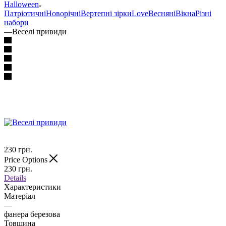
Halloween
Патріотичні
Новорічні
Вертепні зірки
Love
Весняні
Вікна
Різні
набори
—
Веселі привиди
230
грн.
Price Options
230
грн.
Details
Характеристики
Матеріал
—
фанера березова
Товщина