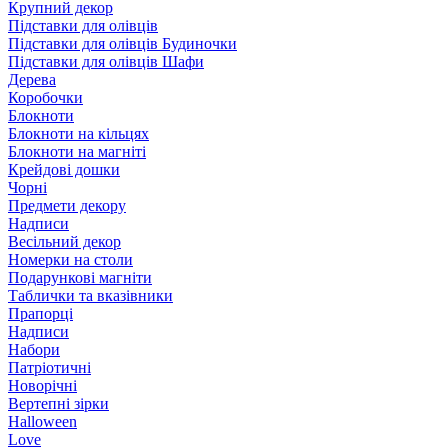
Крупний декор
Підставки для олівців
Підставки для олівців Будиночки
Підставки для олівців Шафи
Дерева
Коробочки
Блокноти
Блокноти на кільцях
Блокноти на магніті
Крейдові дошки
Чорні
Предмети декору
Надписи
Весільний декор
Номерки на столи
Подарункові магніти
Таблички та вказівники
Прапорці
Надписи
Набори
Патріотичні
Новорічні
Вертепні зірки
Halloween
Love