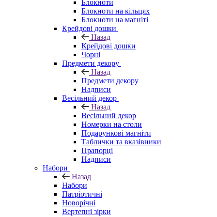
Блокноти
Блокноти на кільцях
Блокноти на магніті
Крейдові дошки
Назад
Крейдові дошки
Чорні
Предмети декору
Назад
Предмети декору
Надписи
Весільний декор
Назад
Весільний декор
Номерки на столи
Подарункові магніти
Таблички та вказівники
Прапорці
Надписи
Набори
Назад
Набори
Патріотичні
Новорічні
Вертепні зірки