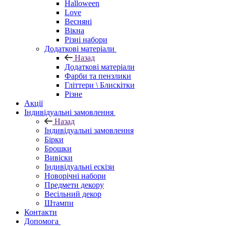
Halloween
Love
Весняні
Вікна
Різні набори
Додаткові матеріали
Назад
Додаткові матеріали
Фарби та пензлики
Гліттери \ Блискітки
Різне
Акції
Індивідуальні замовлення
Назад
Індивідуальні замовлення
Бірки
Брошки
Вивіски
Індивідуальні ескізи
Новорічні набори
Предмети декору
Весільний декор
Штампи
Контакти
Допомога