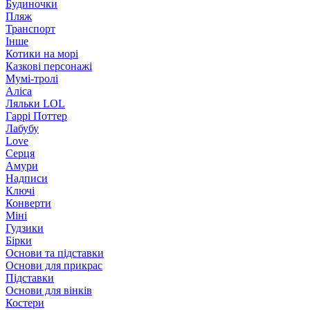
Будиночки
Пляж
Транспорт
Інше
Котики на морі
Казкові персонажі
Мумі-тролі
Аліса
Ляльки LOL
Гаррі Поттер
Лабубу
Love
Серця
Амури
Надписи
Ключі
Конверти
Міні
Гудзики
Бірки
Основи та підставки
Основи для прикрас
Підставки
Основи для вінків
Костери