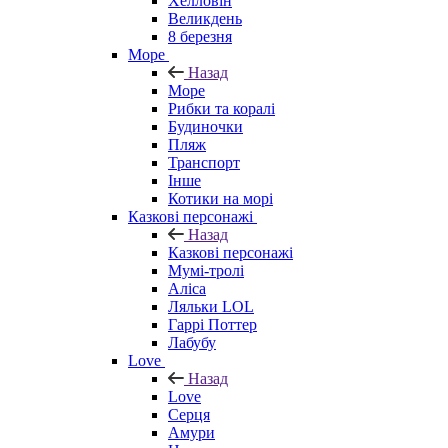
Хелловін
Великдень
8 березня
Море
Назад
Море
Рибки та коралі
Будиночки
Пляж
Транспорт
Інше
Котики на морі
Казкові персонажі
Назад
Казкові персонажі
Мумі-тролі
Аліса
Ляльки LOL
Гаррі Поттер
Лабубу
Love
Назад
Love
Серця
Амури