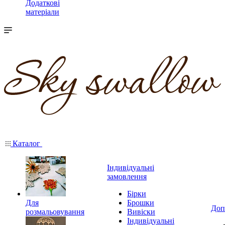
Додаткові
матеріали
Каталог
Індивідуальні
замовлення
Бірки
Для
Брошки
Доп
розмальовування
Вивіски
Індивідуальні