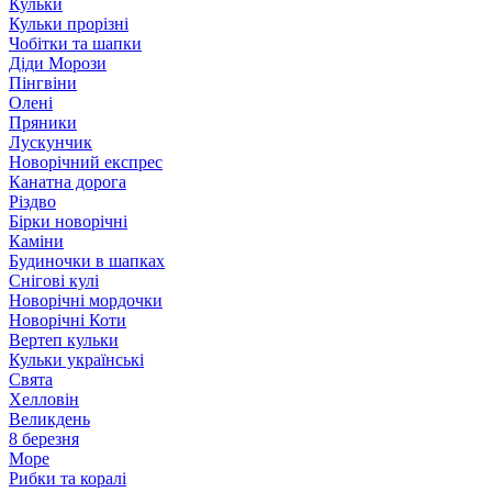
Кульки
Кульки прорізні
Чобітки та шапки
Діди Морози
Пінгвіни
Олені
Пряники
Лускунчик
Новорічний експрес
Канатна дорога
Різдво
Бірки новорічні
Каміни
Будиночки в шапках
Снігові кулі
Новорічні мордочки
Новорічні Коти
Вертеп кульки
Кульки українські
Свята
Хелловін
Великдень
8 березня
Море
Рибки та коралі