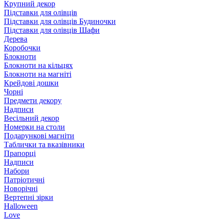
Крупний декор
Підставки для олівців
Підставки для олівців Будиночки
Підставки для олівців Шафи
Дерева
Коробочки
Блокноти
Блокноти на кільцях
Блокноти на магніті
Крейдові дошки
Чорні
Предмети декору
Надписи
Весільний декор
Номерки на столи
Подарункові магніти
Таблички та вказівники
Прапорці
Надписи
Набори
Патріотичні
Новорічні
Вертепні зірки
Halloween
Love