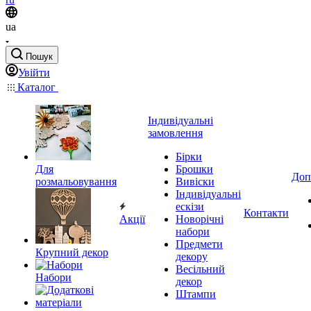
ua
Пошук
Увійти
Каталог
Індивідуальні
замовлення
Бірки
Для
Брошки
Доп
розмальовування
Вивіски
Індивідуальні
ескізи
Контакти
Акції
Новорічні
набори
Предмети
Крупний декор
декору
Весільний
Набори
декор
Штампи