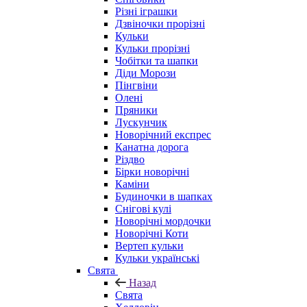
Різні іграшки
Дзвіночки прорізні
Кульки
Кульки прорізні
Чобітки та шапки
Діди Морози
Пінгвіни
Олені
Пряники
Лускунчик
Новорічний експрес
Канатна дорога
Різдво
Бірки новорічні
Каміни
Будиночки в шапках
Снігові кулі
Новорічні мордочки
Новорічні Коти
Вертеп кульки
Кульки українські
Свята
Назад
Свята