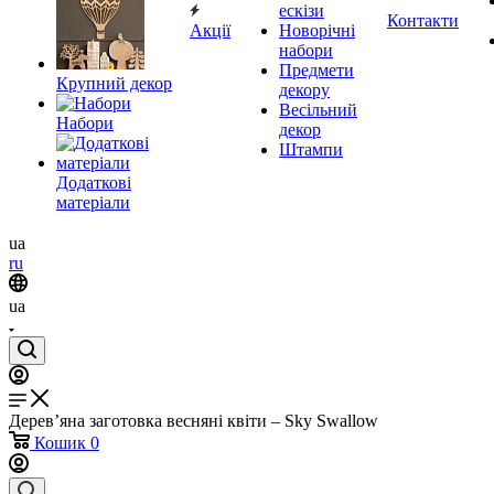
ескізи
Контакти
Акції
Новорічні
набори
Предмети
Крупний декор
декору
Весільний
Набори
декор
Штампи
Додаткові
матеріали
ua
ru
ua
Дерев’яна заготовка весняні квіти – Sky Swallow
Кошик
0