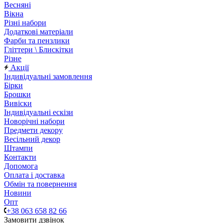
Весняні
Вікна
Різні набори
Додаткові матеріали
Фарби та пензлики
Гліттери \ Блискітки
Різне
Акції
Індивідуальні замовлення
Бірки
Брошки
Вивіски
Індивідуальні ескізи
Новорічні набори
Предмети декору
Весільний декор
Штампи
Контакти
Допомога
Оплата і доставка
Обмін та повернення
Новини
Опт
+38 063 658 82 66
Замовити дзвінок