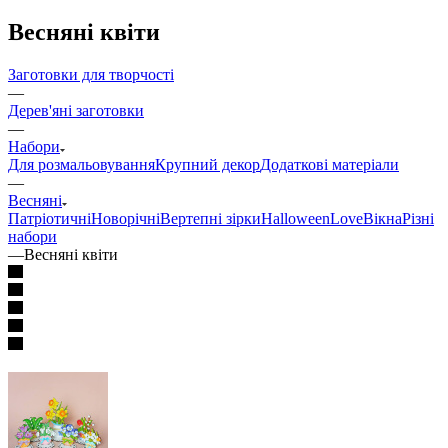
Весняні квіти
Заготовки для творчості
—
Дерев'яні заготовки
—
Набори
Для розмальовування
Крупний декор
Додаткові матеріали
—
Весняні
Патріотичні
Новорічні
Вертепні зірки
Halloween
Love
Вікна
Різні
набори
—
Весняні квіти