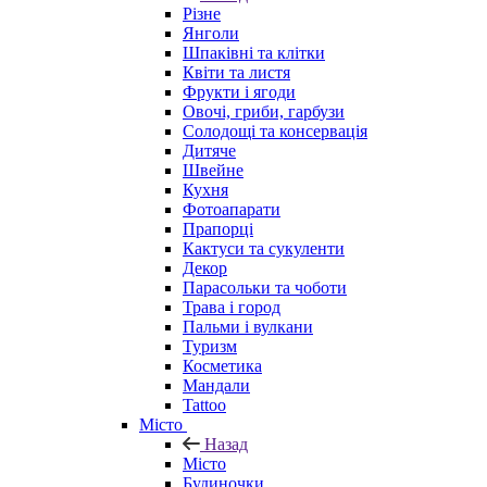
Різне
Янголи
Шпаківні та клітки
Квіти та листя
Фрукти і ягоди
Овочі, гриби, гарбузи
Солодощі та консервація
Дитяче
Швейне
Кухня
Фотоапарати
Прапорці
Кактуси та сукуленти
Декор
Парасольки та чоботи
Трава і город
Пальми і вулкани
Туризм
Косметика
Мандали
Tattoo
Місто
Назад
Місто
Будиночки