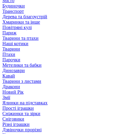
Місто
Будиночки
Транспорт
Дерева та благоустрій
Хмаринки та інше
Повітряні кулі
Париж
Тварини та птахи
Наші котики
Тварини
Птахи
Парочки
Метелики та бабки
Динозаври
Кавай
Тварини з листами
Дракони
Новий Рік
Змії
Ялинки на підставках
Прості іграшки
Сніжинки та зірки
Сніговики
Різні іграшки
Дзвіночки прорізні