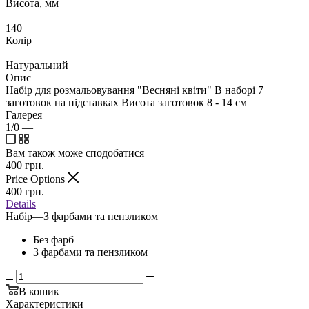
Висота, мм
—
140
Колір
—
Натуральний
Опис
Набір для розмальовування "Весняні квіти" В наборі 7
заготовок на підставках Висота заготовок 8 - 14 см
Галерея
1/0
—
Вам також може сподобатися
400
грн.
Price Options
400
грн.
Details
Набір
—
З фарбами та пензликом
Без фарб
З фарбами та пензликом
В кошик
Характеристики