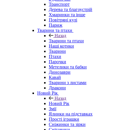
Транспорт
Дерева та благоустрій
Хмаринки та інше
Повітряні кулі
Париж
Тварини та птахи
Назад
Тварини та птахи
Наші котики
Тварини
Птахи
Парочки
Метелики та бабки
Динозаври
Кавай
Тварини з листами
Дракони
Новий Рік
Назад
Новий Рік
Змії
Ялинки на підставках
Прості іграшки
Сніжинки та зірки
Сніговики