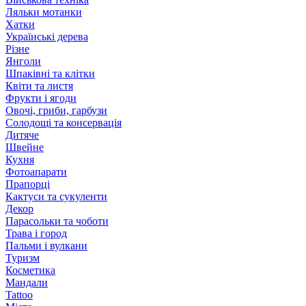
Ляльки мотанки
Хатки
Українські дерева
Різне
Янголи
Шпаківні та клітки
Квіти та листя
Фрукти і ягоди
Овочі, гриби, гарбузи
Солодощі та консервація
Дитяче
Швейне
Кухня
Фотоапарати
Прапорці
Кактуси та сукуленти
Декор
Парасольки та чоботи
Трава і город
Пальми і вулкани
Туризм
Косметика
Мандали
Tattoo