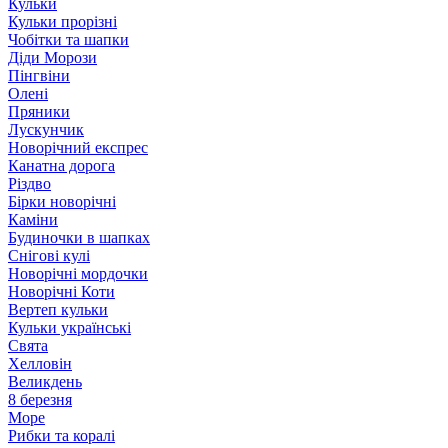
Кульки
Кульки прорізні
Чобітки та шапки
Діди Морози
Пінгвіни
Олені
Пряники
Лускунчик
Новорічний експрес
Канатна дорога
Різдво
Бірки новорічні
Каміни
Будиночки в шапках
Снігові кулі
Новорічні мордочки
Новорічні Коти
Вертеп кульки
Кульки українські
Свята
Хелловін
Великдень
8 березня
Море
Рибки та коралі