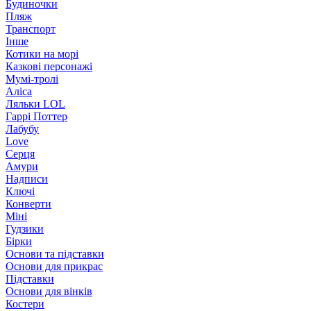
Будиночки
Пляж
Транспорт
Інше
Котики на морі
Казкові персонажі
Мумі-тролі
Аліса
Ляльки LOL
Гаррі Поттер
Лабубу
Love
Серця
Амури
Надписи
Ключі
Конверти
Міні
Гудзики
Бірки
Основи та підставки
Основи для прикрас
Підставки
Основи для вінків
Костери