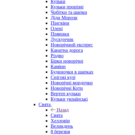
Кульки
Кульки прорізні
Чобітки та шапки
Діди Морози
Пінгвіни
Олені
Пряники
Лускунчик
Новорічний експрес
Канатна дорога
Різдво
Бірки новорічні
Каміни
Будиночки в шапках
Снігові кулі
Новорічні мордочки
Новорічні Коти
Вертеп кульки
Кульки українські
Свята
Назад
Свята
Хелловін
Великдень
8 березня