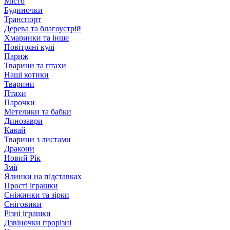
Місто
Будиночки
Транспорт
Дерева та благоустрій
Хмаринки та інше
Повітряні кулі
Париж
Тварини та птахи
Наші котики
Тварини
Птахи
Парочки
Метелики та бабки
Динозаври
Кавай
Тварини з листами
Дракони
Новий Рік
Змії
Ялинки на підставках
Прості іграшки
Сніжинки та зірки
Сніговики
Різні іграшки
Дзвіночки прорізні