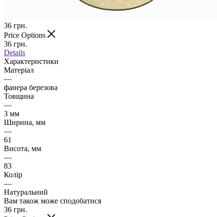
36
грн.
Price Options
36
грн.
Details
Характеристики
Матеріал
—
фанера березова
Товщина
—
3 мм
Ширина, мм
—
61
Висота, мм
—
83
Колір
—
Натуральний
Вам також може сподобатися
36
грн.