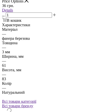
Price Options
36
грн.
Details
В кошик
Характеристики
Матеріал
—
фанера березова
Товщина
—
3 мм
Ширина, мм
—
61
Висота, мм
—
83
Колір
—
Натуральний
Всі товари категорії
Всі товари бренду