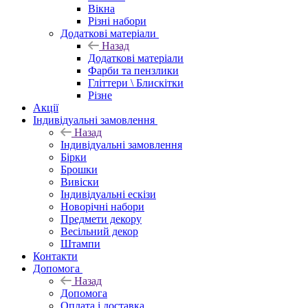
Вікна
Різні набори
Додаткові матеріали
Назад
Додаткові матеріали
Фарби та пензлики
Гліттери \ Блискітки
Різне
Акції
Індивідуальні замовлення
Назад
Індивідуальні замовлення
Бірки
Брошки
Вивіски
Індивідуальні ескізи
Новорічні набори
Предмети декору
Весільний декор
Штампи
Контакти
Допомога
Назад
Допомога
Оплата і доставка