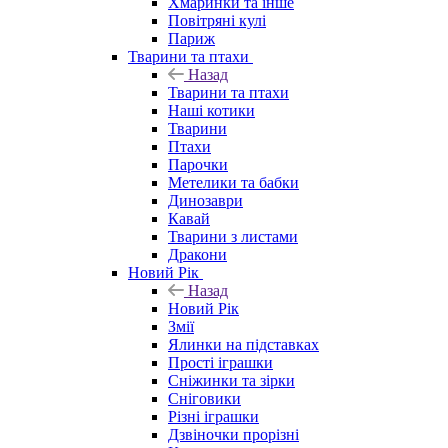
Хмаринки та інше
Повітряні кулі
Париж
Тварини та птахи
Назад
Тварини та птахи
Наші котики
Тварини
Птахи
Парочки
Метелики та бабки
Динозаври
Кавай
Тварини з листами
Дракони
Новий Рік
Назад
Новий Рік
Змії
Ялинки на підставках
Прості іграшки
Сніжинки та зірки
Сніговики
Різні іграшки
Дзвіночки прорізні