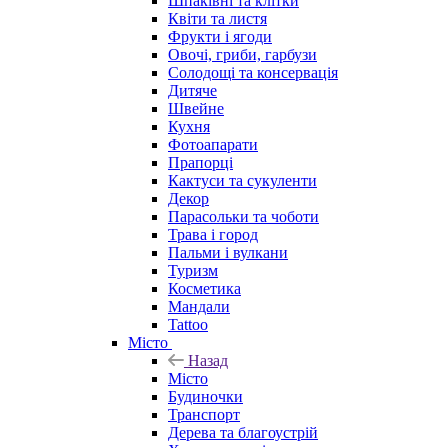
Шпаківні та клітки
Квіти та листя
Фрукти і ягоди
Овочі, гриби, гарбузи
Солодощі та консервація
Дитяче
Швейне
Кухня
Фотоапарати
Прапорці
Кактуси та сукуленти
Декор
Парасольки та чоботи
Трава і город
Пальми і вулкани
Туризм
Косметика
Мандали
Tattoo
Місто
Назад
Місто
Будиночки
Транспорт
Дерева та благоустрій