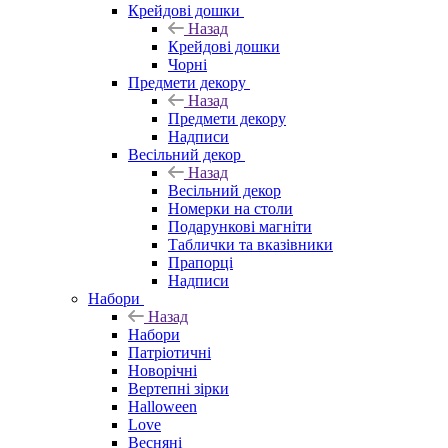
Крейдові дошки
Назад
Крейдові дошки
Чорні
Предмети декору
Назад
Предмети декору
Надписи
Весільний декор
Назад
Весільний декор
Номерки на столи
Подарункові магніти
Таблички та вказівники
Прапорці
Надписи
Набори
Назад
Набори
Патріотичні
Новорічні
Вертепні зірки
Halloween
Love
Весняні