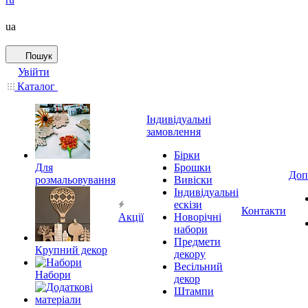
ua
Пошук
Увійти
Каталог
Індивідуальні
замовлення
Бірки
Для
Брошки
Доп
розмальовування
Вивіски
Індивідуальні
ескізи
Контакти
Акції
Новорічні
набори
Предмети
Крупний декор
декору
Весільний
Набори
декор
Штампи