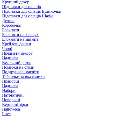
Крупний декор
Підставки для олівців
Підставки для олівців Будиночки
Підставки для олівців Шафи
Дерева
Коробочки
Блокноти
Блокноти на кільцях
Блокноти на магніті
Крейдові дошки
Чорні
Предмети декору
Надписи
Весільний декор
Номерки на столи
Подарункові магніти
Таблички та вказівники
Прапорці
Надписи
Набори
Патріотичні
Новорічні
Вертепні зірки
Halloween
Love