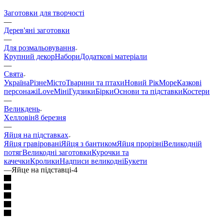
Заготовки для творчості
—
Дерев'яні заготовки
—
Для розмальовування
Крупний декор
Набори
Додаткові матеріали
—
Свята
Україна
Різне
Місто
Тварини та птахи
Новий Рік
Море
Казкові
персонажі
Love
Міні
Гудзики
Бірки
Основи та підставки
Костери
—
Великдень
Хелловін
8 березня
—
Яйця на підставках
Яйця гравіровані
Яйця з бантиком
Яйця прорізні
Великодній
потяг
Великодні заготовки
Курочки та
качечки
Кролики
Надписи великодні
Букети
—
Яйце на підставці-4