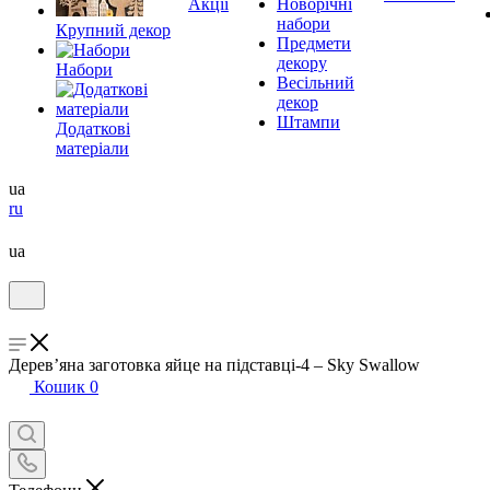
Акції
Новорічні
набори
Крупний декор
Предмети
декору
Набори
Весільний
декор
Штампи
Додаткові
матеріали
ua
ru
ua
Дерев’яна заготовка яйце на підставці-4 – Sky Swallow
Кошик
0