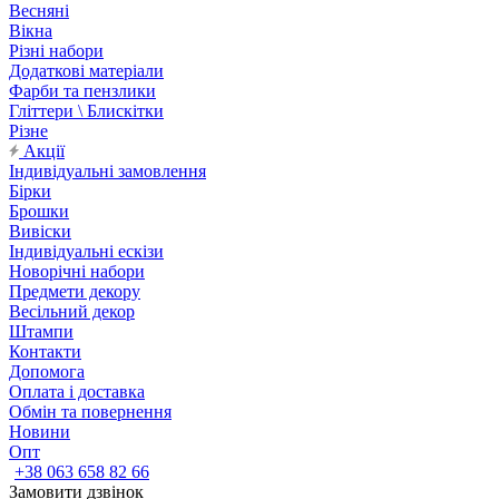
Весняні
Вікна
Різні набори
Додаткові матеріали
Фарби та пензлики
Гліттери \ Блискітки
Різне
Акції
Індивідуальні замовлення
Бірки
Брошки
Вивіски
Індивідуальні ескізи
Новорічні набори
Предмети декору
Весільний декор
Штампи
Контакти
Допомога
Оплата і доставка
Обмін та повернення
Новини
Опт
+38 063 658 82 66
Замовити дзвінок