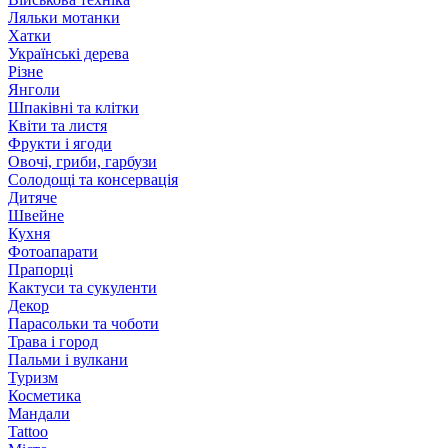
Ляльки мотанки
Хатки
Українські дерева
Різне
Янголи
Шпаківні та клітки
Квіти та листя
Фрукти і ягоди
Овочі, гриби, гарбузи
Солодощі та консервація
Дитяче
Швейне
Кухня
Фотоапарати
Прапорці
Кактуси та сукуленти
Декор
Парасольки та чоботи
Трава і город
Пальми і вулкани
Туризм
Косметика
Мандали
Tattoo