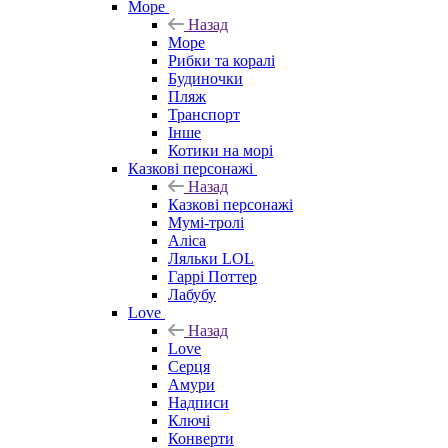
Море
Назад
Море
Рибки та коралі
Будиночки
Пляж
Транспорт
Інше
Котики на морі
Казкові персонажі
Назад
Казкові персонажі
Мумі-тролі
Аліса
Ляльки LOL
Гаррі Поттер
Лабубу
Love
Назад
Love
Серця
Амури
Надписи
Ключі
Конверти