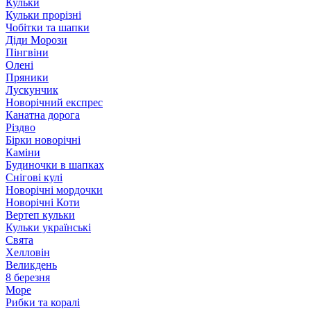
Кульки
Кульки прорізні
Чобітки та шапки
Діди Морози
Пінгвіни
Олені
Пряники
Лускунчик
Новорічний експрес
Канатна дорога
Різдво
Бірки новорічні
Каміни
Будиночки в шапках
Снігові кулі
Новорічні мордочки
Новорічні Коти
Вертеп кульки
Кульки українські
Свята
Хелловін
Великдень
8 березня
Море
Рибки та коралі