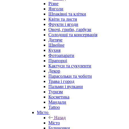
Різне
Янголи
Шпаківні та клітки
Квіти та листя
Фрукти і ягоди
Овочі, гриби, гарбузи
Солодощі та консервація
Дитяче
Швейне
Кухня
Фотоапарати
Прапорці
Кактуси та сукуленти
Декор
Парасольки та чоботи
Трава і город
Пальми і вулкани
Туризм
Косметика
Мандали
Tattoo
Місто
Назад
Місто
Будиночки