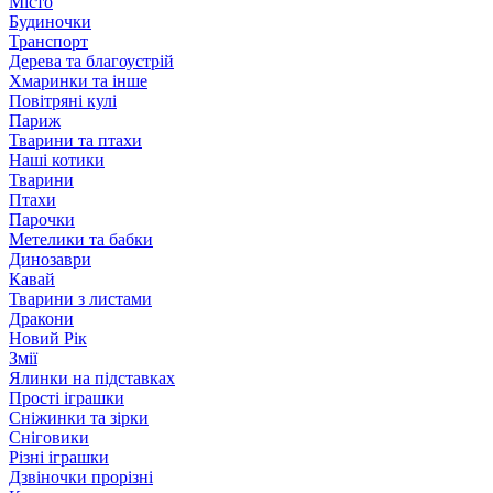
Місто
Будиночки
Транспорт
Дерева та благоустрій
Хмаринки та інше
Повітряні кулі
Париж
Тварини та птахи
Наші котики
Тварини
Птахи
Парочки
Метелики та бабки
Динозаври
Кавай
Тварини з листами
Дракони
Новий Рік
Змії
Ялинки на підставках
Прості іграшки
Сніжинки та зірки
Сніговики
Різні іграшки
Дзвіночки прорізні