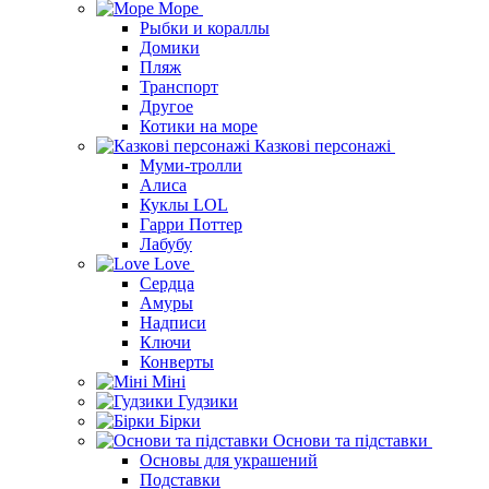
Море
Рыбки и кораллы
Домики
Пляж
Транспорт
Другое
Котики на море
Казкові персонажі
Муми-тролли
Алиса
Куклы LOL
Гарри Поттер
Лабубу
Love
Сердца
Амуры
Надписи
Ключи
Конверты
Міні
Гудзики
Бірки
Основи та підставки
Основы для украшений
Подставки