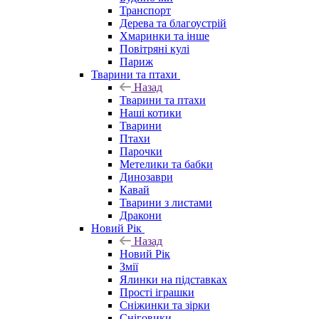
Транспорт
Дерева та благоустрій
Хмаринки та інше
Повітряні кулі
Париж
Тварини та птахи
Назад
Тварини та птахи
Наші котики
Тварини
Птахи
Парочки
Метелики та бабки
Динозаври
Кавай
Тварини з листами
Дракони
Новий Рік
Назад
Новий Рік
Змії
Ялинки на підставках
Прості іграшки
Сніжинки та зірки
Сніговики