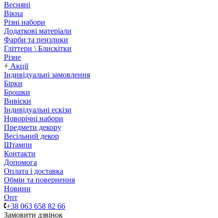
Весняні
Вікна
Різні набори
Додаткові матеріали
Фарби та пензлики
Гліттери \ Блискітки
Різне
Акції
Індивідуальні замовлення
Бірки
Брошки
Вивіски
Індивідуальні ескізи
Новорічні набори
Предмети декору
Весільний декор
Штампи
Контакти
Допомога
Оплата і доставка
Обмін та повернення
Новини
Опт
+38 063 658 82 66
Замовити дзвінок