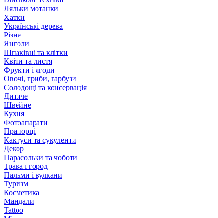
Ляльки мотанки
Хатки
Українські дерева
Різне
Янголи
Шпаківні та клітки
Квіти та листя
Фрукти і ягоди
Овочі, гриби, гарбузи
Солодощі та консервація
Дитяче
Швейне
Кухня
Фотоапарати
Прапорці
Кактуси та сукуленти
Декор
Парасольки та чоботи
Трава і город
Пальми і вулкани
Туризм
Косметика
Мандали
Tattoo