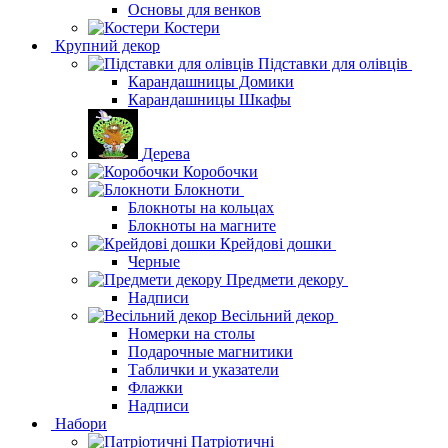
Основы для венков
Костери
Крупний декор
Підставки для олівців
Карандашницы Домики
Карандашницы Шкафы
Дерева
Коробочки
Блокноти
Блокноты на кольцах
Блокноты на магните
Крейдові дошки
Черные
Предмети декору
Надписи
Весільний декор
Номерки на столы
Подарочные магнитики
Таблички и указатели
Флажки
Надписи
Набори
Патріотичні