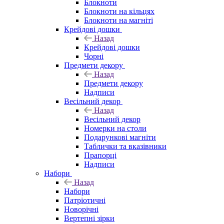
Блокноти
Блокноти на кільцях
Блокноти на магніті
Крейдові дошки
Назад
Крейдові дошки
Чорні
Предмети декору
Назад
Предмети декору
Надписи
Весільний декор
Назад
Весільний декор
Номерки на столи
Подарункові магніти
Таблички та вказівники
Прапорці
Надписи
Набори
Назад
Набори
Патріотичні
Новорічні
Вертепні зірки