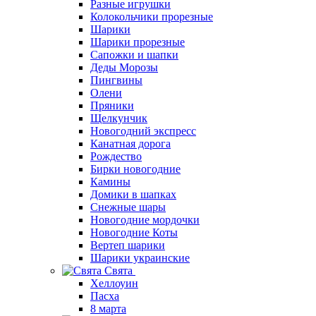
Разные игрушки
Колокольчики прорезные
Шарики
Шарики прорезные
Сапожки и шапки
Деды Морозы
Пингвины
Олени
Пряники
Щелкунчик
Новогодний экспресс
Канатная дорога
Рождество
Бирки новогодние
Камины
Домики в шапках
Снежные шары
Новогодние мордочки
Новогодние Коты
Вертеп шарики
Шарики украинские
Свята
Хеллоуин
Пасха
8 марта