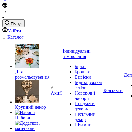
ua
Пошук
Увійти
Каталог
Індивідуальні
замовлення
Бірки
Для
Брошки
Доп
розмальовування
Вивіски
Індивідуальні
ескізи
Контакти
Акції
Новорічні
набори
Предмети
Крупний декор
декору
Весільний
Набори
декор
Штампи