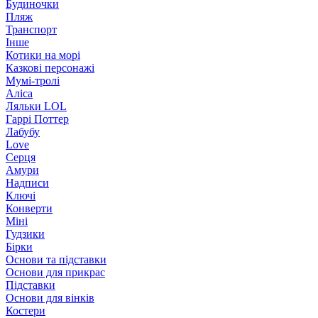
Будиночки
Пляж
Транспорт
Інше
Котики на морі
Казкові персонажі
Мумі-тролі
Аліса
Ляльки LOL
Гаррі Поттер
Лабубу
Love
Серця
Амури
Надписи
Ключі
Конверти
Міні
Гудзики
Бірки
Основи та підставки
Основи для прикрас
Підставки
Основи для вінків
Костери