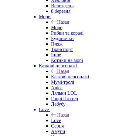
Хелловін
Великдень
8 березня
Море
Назад
Море
Рибки та коралі
Будиночки
Пляж
Транспорт
Інше
Котики на морі
Казкові персонажі
Назад
Казкові персонажі
Мумі-тролі
Аліса
Ляльки LOL
Гаррі Поттер
Лабубу
Love
Назад
Love
Серця
Амури