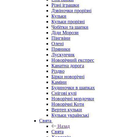
Різні іграшки
Дзвіночки прорізні
Кульки
Кульки прорізні
Чобітки та шапки
Діди Морози
Пінгвіни
Олені
Пряники
Лускунчик
Новорічний експрес
Канатна дорога
Різдво
Бірки новорічні
Каміни
Будиночки в шапках
Снігові кулі
Новорічні мордочки
Новорічні Коти
Вертеп кульки
Кульки українські
Свята
Назад
Свята