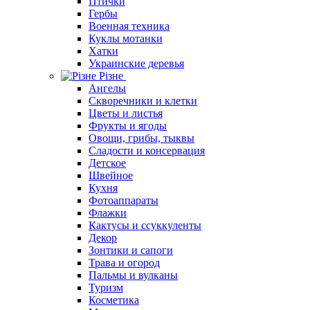
Птички
Гербы
Военная техника
Куклы мотанки
Хатки
Украинские деревья
Різне
Ангелы
Скворечники и клетки
Цветы и листья
Фрукты и ягоды
Овощи, грибы, тыквы
Сладости и консервация
Детское
Швейное
Кухня
Фотоаппараты
Флажки
Кактусы и ссуккуленты
Декор
Зонтики и сапоги
Трава и огород
Пальмы и вулканы
Туризм
Косметика