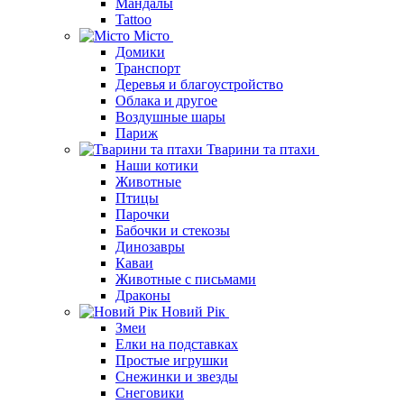
Мандалы
Tattoo
Місто
Домики
Транспорт
Деревья и благоустройство
Облака и другое
Воздушные шары
Париж
Тварини та птахи
Наши котики
Животные
Птицы
Парочки
Бабочки и стекозы
Динозавры
Каваи
Животные с письмами
Драконы
Новий Рік
Змеи
Елки на подставках
Простые игрушки
Снежинки и звезды
Снеговики