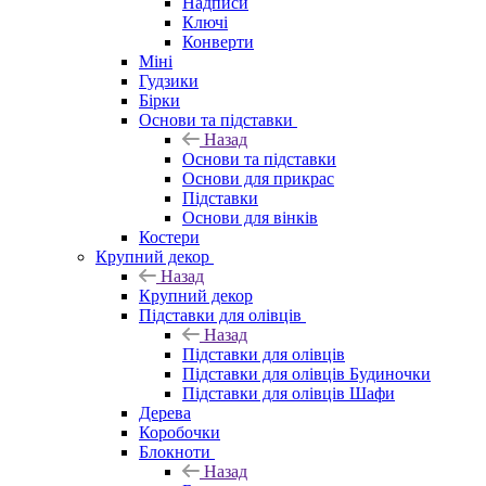
Надписи
Ключі
Конверти
Міні
Гудзики
Бірки
Основи та підставки
Назад
Основи та підставки
Основи для прикрас
Підставки
Основи для вінків
Костери
Крупний декор
Назад
Крупний декор
Підставки для олівців
Назад
Підставки для олівців
Підставки для олівців Будиночки
Підставки для олівців Шафи
Дерева
Коробочки
Блокноти
Назад