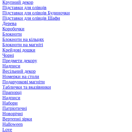
Крупний декор
Підставки для олівців
Підставки для олівців Будиночки
Підставки для олівців Шафи
Дерева
Коробочки
Блокноти
Блокноти на кільцях
Блокноти на магніті
Крейдові дошки
Чорні
Предмети декору
Надписи
Весільний декор
Номерки на столи
Подарункові магніти
Таблички та вказівники
Прапорці
Надписи
Набори
Патріотичні
Новорічні
Вертепні зірки
Halloween
Love