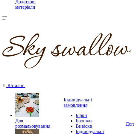
Додаткові
матеріали
Каталог
Індивідуальні
замовлення
Бірки
Для
Брошки
Доп
розмальовування
Вивіски
Індивідуальні