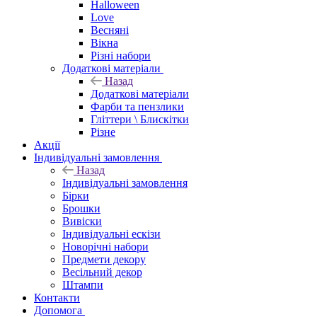
Halloween
Love
Весняні
Вікна
Різні набори
Додаткові матеріали
Назад
Додаткові матеріали
Фарби та пензлики
Гліттери \ Блискітки
Різне
Акції
Індивідуальні замовлення
Назад
Індивідуальні замовлення
Бірки
Брошки
Вивіски
Індивідуальні ескізи
Новорічні набори
Предмети декору
Весільний декор
Штампи
Контакти
Допомога