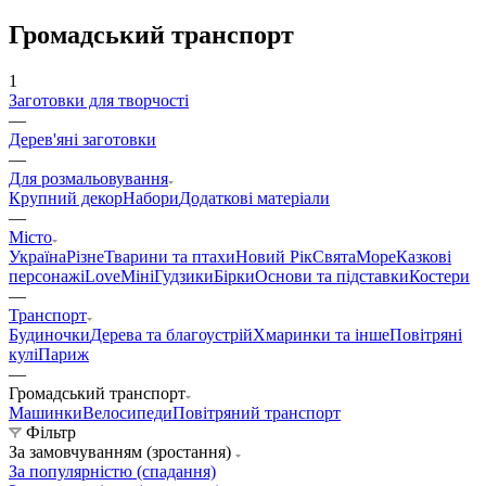
Громадський транспорт
1
Заготовки для творчості
—
Дерев'яні заготовки
—
Для розмальовування
Крупний декор
Набори
Додаткові матеріали
—
Місто
Україна
Різне
Тварини та птахи
Новий Рік
Свята
Море
Казкові
персонажі
Love
Міні
Гудзики
Бірки
Основи та підставки
Костери
—
Транспорт
Будиночки
Дерева та благоустрій
Хмаринки та інше
Повітряні
кулі
Париж
—
Громадський транспорт
Машинки
Велосипеди
Повітряний транспорт
Фільтр
За замовчуванням (зростання)
За популярністю (спадання)