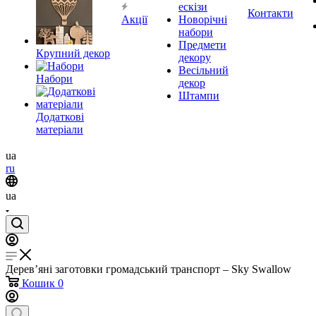
ескізи
Контакти
Акції
Новорічні
набори
Предмети
Крупний декор
декору
Весільний
Набори
декор
Штампи
Додаткові
матеріали
ua
ru
ua
Дерев’яні заготовки громадський транспорт – Sky Swallow
Кошик
0