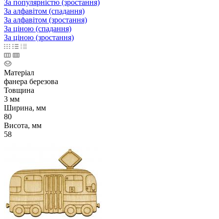
За популярністю (зростання)
За алфавітом (спадання)
За алфавітом (зростання)
За ціною (спадання)
За ціною (зростання)
Матеріал
фанера березова
Товщина
3 мм
Ширина, мм
80
Висота, мм
58