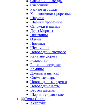
Снежинки и звезды
Снеговики
Разные игрушки
Колокольчики прорезные
Шарики
Шарики прорезные
Сапожки и шапки
Деды Морозы
Пингвины
Олени
Пряники
Щелкунчик
Новогодний экспресс
Канатная дорога
Рождество
Бирки новогодние
Камины
Домики в шапках
Снежные шары
Новогодние мордочки
Новогодние Коты
Вертеп шарики
Шарики украинские
Свята
Хеллоуин