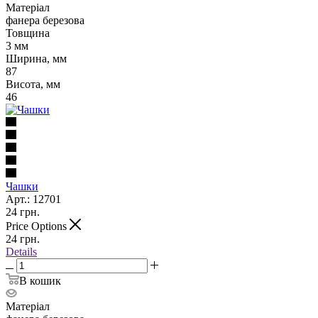
Матеріал
фанера березова
Товщина
3 мм
Ширина, мм
87
Висота, мм
46
Чашки
Арт.: 12701
24
грн.
Price Options
24
грн.
Details
В кошик
Матеріал