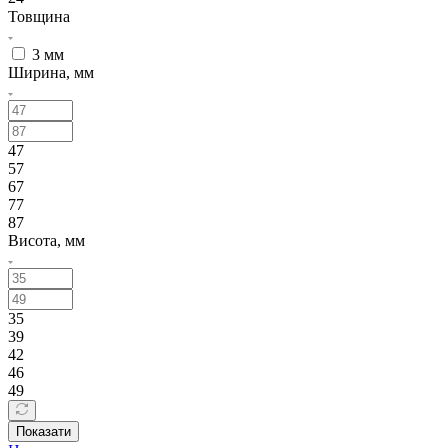
Товщина
3 мм
Ширина, мм
47
57
67
77
87
Висота, мм
35
39
42
46
49
Показати