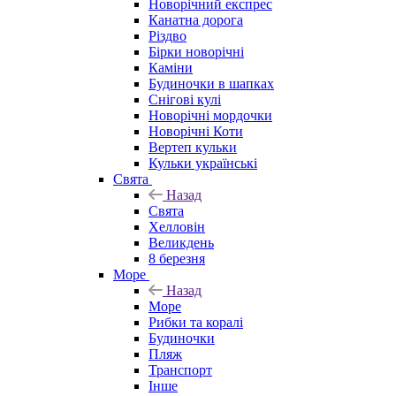
Новорічний експрес
Канатна дорога
Різдво
Бірки новорічні
Каміни
Будиночки в шапках
Снігові кулі
Новорічні мордочки
Новорічні Коти
Вертеп кульки
Кульки українські
Свята
Назад
Свята
Хелловін
Великдень
8 березня
Море
Назад
Море
Рибки та коралі
Будиночки
Пляж
Транспорт
Інше