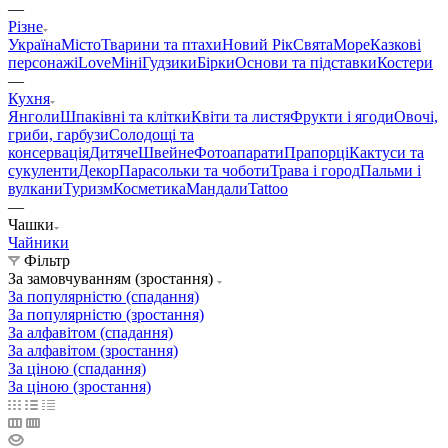
—
Різне
Україна
Місто
Тварини та птахи
Новий Рік
Свята
Море
Казкові
персонажі
Love
Міні
Гудзики
Бірки
Основи та підставки
Костери
—
Кухня
Янголи
Шпаківні та клітки
Квіти та листя
Фрукти і ягоди
Овочі,
гриби, гарбузи
Солодощі та
консервація
Дитяче
Швейне
Фотоапарати
Прапорці
Кактуси та
сукуленти
Декор
Парасольки та чоботи
Трава і город
Пальми і
вулкани
Туризм
Косметика
Мандали
Tattoo
—
Чашки
Чайники
Фільтр
За замовчуванням (зростання)
За популярністю (спадання)
За популярністю (зростання)
За алфавітом (спадання)
За алфавітом (зростання)
За ціною (спадання)
За ціною (зростання)