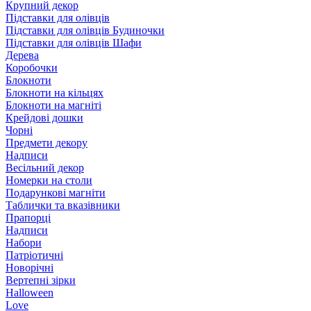
Крупний декор
Підставки для олівців
Підставки для олівців Будиночки
Підставки для олівців Шафи
Дерева
Коробочки
Блокноти
Блокноти на кільцях
Блокноти на магніті
Крейдові дошки
Чорні
Предмети декору
Надписи
Весільний декор
Номерки на столи
Подарункові магніти
Таблички та вказівники
Прапорці
Надписи
Набори
Патріотичні
Новорічні
Вертепні зірки
Halloween
Love