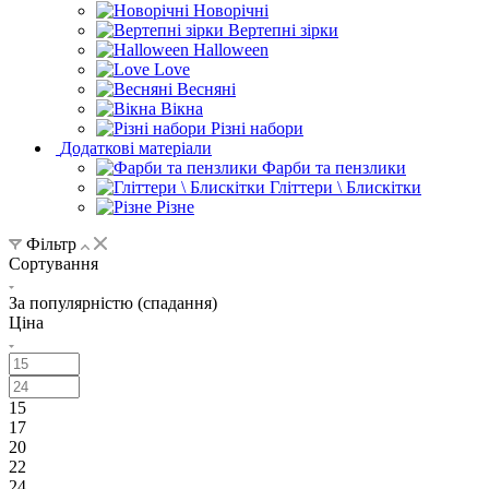
Новорічні
Вертепні зірки
Halloween
Love
Весняні
Вікна
Різні набори
Додаткові матеріали
Фарби та пензлики
Гліттери \ Блискітки
Різне
Фільтр
Сортування
За популярністю (спадання)
Ціна
15
17
20
22
24