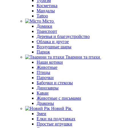
Туризм
Косметика
Мандалы
Tattoo
Місто
Домики
Транспорт
Деревья и благоустройство
Облака и другое
Воздушные шары
Париж
Тварини та птахи
Наши котики
Животные
Птицы
Парочки
Бабочки и стекозы
Динозавры
Каваи
Животные с письмами
Драконы
Новий Рік
Змеи
Елки на подставках
Простые игрушки