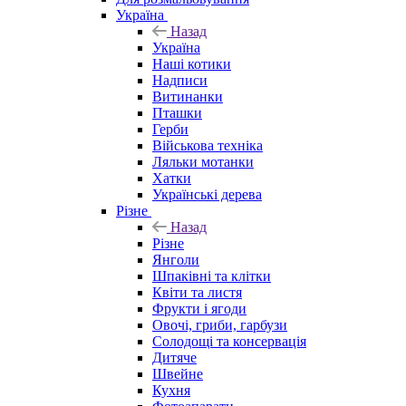
Україна
Назад
Україна
Наші котики
Надписи
Витинанки
Пташки
Герби
Військова техніка
Ляльки мотанки
Хатки
Українські дерева
Різне
Назад
Різне
Янголи
Шпаківні та клітки
Квіти та листя
Фрукти і ягоди
Овочі, гриби, гарбузи
Солодощі та консервація
Дитяче
Швейне
Кухня