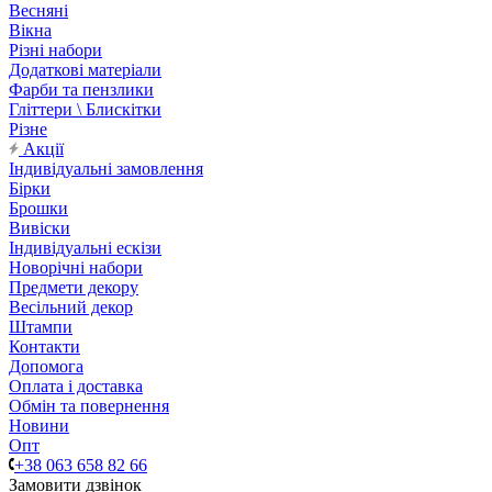
Весняні
Вікна
Різні набори
Додаткові матеріали
Фарби та пензлики
Гліттери \ Блискітки
Різне
Акції
Індивідуальні замовлення
Бірки
Брошки
Вивіски
Індивідуальні ескізи
Новорічні набори
Предмети декору
Весільний декор
Штампи
Контакти
Допомога
Оплата і доставка
Обмін та повернення
Новини
Опт
+38 063 658 82 66
Замовити дзвінок