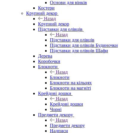
Основи для вінків
Костери
Крупний декор
Назад
Крупний декор
Підставки для олівців
Назад
Підставки для олівців
Підставки для олівців Будиночки
Підставки для олівців Шафи
Дерева
Коробочки
Блокноти
Назад
Блокноти
Блокноти на кільцях
Блокноти на магніті
Крейдові дошки
Назад
Крейдові дошки
Чорні
Предмети декору
Назад
Предмети декору
Надписи