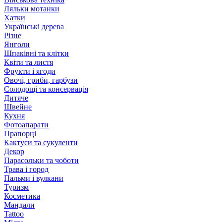
Ляльки мотанки
Хатки
Українські дерева
Різне
Янголи
Шпаківні та клітки
Квіти та листя
Фрукти і ягоди
Овочі, гриби, гарбузи
Солодощі та консервація
Дитяче
Швейне
Кухня
Фотоапарати
Прапорці
Кактуси та сукуленти
Декор
Парасольки та чоботи
Трава і город
Пальми і вулкани
Туризм
Косметика
Мандали
Tattoo