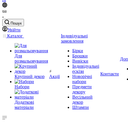
ua
Пошук
Увійти
Каталог
Індивідуальні
замовлення
Бірки
Для
Брошки
Доп
розмальовування
Вивіски
Індивідуальні
ескізи
Контакти
Крупний декор
Акції
Новорічні
набори
Набори
Предмети
декору
Весільний
Додаткові
декор
матеріали
Штампи