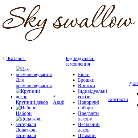
Каталог
Індивідуальні
замовлення
Бірки
Для
Брошки
Доп
розмальовування
Вивіски
Індивідуальні
ескізи
Контакти
Крупний декор
Акції
Новорічні
набори
Набори
Предмети
декору
Весільний
Додаткові
декор
матеріали
Штампи