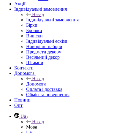
Акції
Індивідуальні замовлення
Назад
Індивідуальні замовлення
Бірки
Брошки
Вивіски
Індивідуальні ескізи
Новорічні набори
Предмети декору
Весільний декор
Штампи
Контакти
Допомога
Назад
Допомога
Оплата і доставка
Обмін та повернення
Новини
Опт
Ua
Назад
Мова
Ua