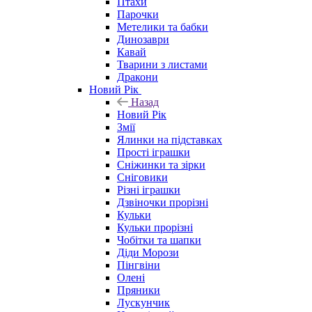
Птахи
Парочки
Метелики та бабки
Динозаври
Кавай
Тварини з листами
Дракони
Новий Рік
Назад
Новий Рік
Змії
Ялинки на підставках
Прості іграшки
Сніжинки та зірки
Сніговики
Різні іграшки
Дзвіночки прорізні
Кульки
Кульки прорізні
Чобітки та шапки
Діди Морози
Пінгвіни
Олені
Пряники
Лускунчик