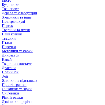
Місто
Будиночки
Транспорт
Дерева та благоустрій
Хмаринки та інше
Повітряні кулі
Париж
Тварини та птахи
Наші котики
Тварини
Птахи
Парочки
Метелики та бабки
Динозаври
Кавай
Тварини з листами
Дракони
Новий Рік
Змії
Ялинки на підставках
Прості іграшки
Сніжинки та зірки
Сніговики
Різні іграшки
Дзвіночки прорізні