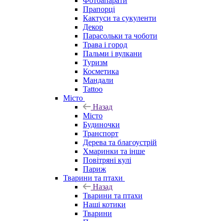
Фотоапарати
Прапорці
Кактуси та сукуленти
Декор
Парасольки та чоботи
Трава і город
Пальми і вулкани
Туризм
Косметика
Мандали
Tattoo
Місто
Назад
Місто
Будиночки
Транспорт
Дерева та благоустрій
Хмаринки та інше
Повітряні кулі
Париж
Тварини та птахи
Назад
Тварини та птахи
Наші котики
Тварини