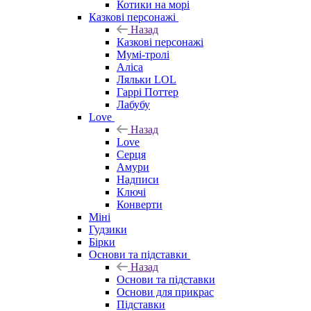
Котики на морі
Казкові персонажі
Назад
Казкові персонажі
Мумі-тролі
Аліса
Ляльки LOL
Гаррі Поттер
Лабубу
Love
Назад
Love
Серця
Амури
Надписи
Ключі
Конверти
Міні
Гудзики
Бірки
Основи та підставки
Назад
Основи та підставки
Основи для прикрас
Підставки