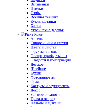
Витинанки
Птички
Гербы
Военная техника
Куклы мотанки
Хатки
Украинские деревья
Різне
Ангелы
Скворечники и клетки
Цветы и листья
Фрукты и ягоды
Овощи, грибы, тыквы
Сладости и консервация
Детское
Швейное
Кухня
Фотоаппараты
Флажки
Кактусы и ссуккуленты
Декор
Зонтики и сапоги
Трава и огород
Пальмы и вулканы