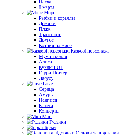
Пасха
8 марта
Море
Рыбки и кораллы
Домики
Пляж
Транспорт
Другое
Котики на море
Казкові персонажі
Муми-тролли
Алиса
Куклы LOL
Гарри Поттер
Лабубу
Love
Сердца
Амуры
Надписи
Ключи
Конверты
Міні
Гудзики
Бірки
Основи та підставки