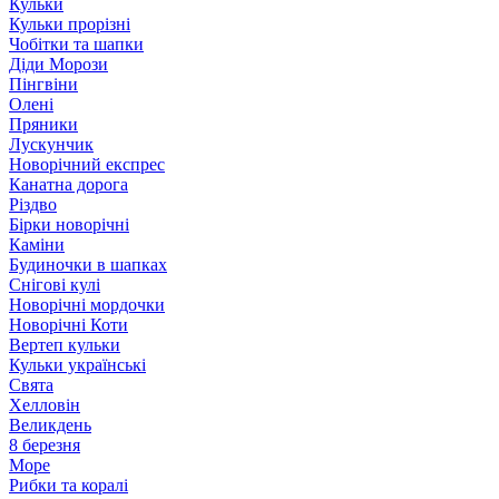
Кульки
Кульки прорізні
Чобітки та шапки
Діди Морози
Пінгвіни
Олені
Пряники
Лускунчик
Новорічний експрес
Канатна дорога
Різдво
Бірки новорічні
Каміни
Будиночки в шапках
Снігові кулі
Новорічні мордочки
Новорічні Коти
Вертеп кульки
Кульки українські
Свята
Хелловін
Великдень
8 березня
Море
Рибки та коралі