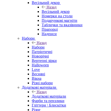
Весільний декор
Назад
Весільний декор
Номерки на столи
Подарункові магніти
Таблички та вказівники
Прапорці
Надписи
Набори
Назад
Набори
Патріотичні
Новорічні
Вертепні зірки
Halloween
Love
Весняні
Вікна
Різні набори
Додаткові матеріали
Назад
Додаткові матеріали
Фарби та пензлики
Гліттери \ Блискітки
Різне