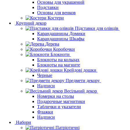
Основы для украшений
Подставки
Основы для венков
Костери
Крупний декор
Підставки для олівців
Карандашницы Домики
Карандашницы Шкафы
Дерева
Коробочки
Блокноти
Блокноты на кольцах
Блокноты на магните
Крейдові дошки
Черные
Предмети декору
Надписи
Весільний декор
Номерки на столы
Подарочные магнитики
Таблички и указатели
Флажки
Надписи
Набори
Патріотичні