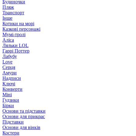
Будиночки
Пляж
Транспорт
Інше
Котики на морі
Казкові персонажі
Мумі-тролі
Аліса
Ляльки LOL
Гаррі Поттер
Лабубу
Love
Серця
Амури
Надписи
Ключі
Конверти
Міні
Гудзики
Бірки
Основи та підставки
Основи для прикрас
Підставки
Основи для вінків
Костери